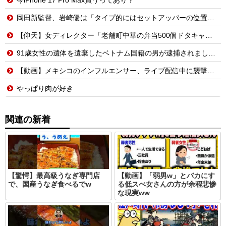
岡田新監督、岩崎優は「タイプ的にはセットアッパーの位置が一番合うてる」←おーん
【仰天】女ディレクター「老舗町中華の弁当500個ドタキャンw賠償ルールないから無罪でーすw」→常連の俺が電話一本で「全員招集」した結果、店前に高級車の列がw
91歳女性の遺体を遺棄したベトナム国籍の男が逮捕されました #移民 #外国人
【動画】メキシコのインフルエンサー、ライブ配信中に襲撃されて死亡。
やっぱり肉が好き
関連の新着
【驚愕】最高級うなぎ専門店
【動画】「弱男w」とバカにす
で、国産うなぎ食べるでw
る低スぺ女さんの方が余程悲惨
な現実ww