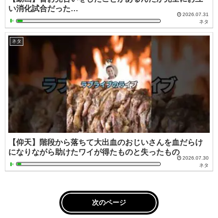
い消化試合だった…
2026.07.31
ネタ
ネタ
【仰天】階段から落ちて大出血のおじいさんを血だらけ
になりながら助けたワイが得たものと失ったもの
2026.07.30
ネタ
次のページ