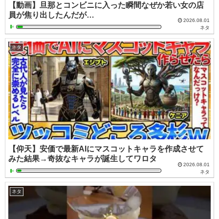
【動画】旦那とコンビニに入った瞬間なぜか若い女の店
員が焦り出したんだが…
2026.08.01
ネタ
ネタ
【仰天】安価で最新AIにマスコットキャラを作成させて
みた結果→奇抜なキャラが誕生してワロタ
2026.08.01
ネタ
ネタ