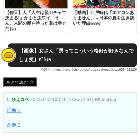
【仰天】人「人生は親ガチャで
【動画】江戸時代「エアコンあ
決まる!」かぶと虫ワイ「う
りません」←日本の夏を生き抜
ん、人間の親を持った君は幸せ
いた理由www
だね」
【画像】女さん「男ってこういう格好が好きなんで
しょ笑」ﾊﾟｼｬｯ
引用元：
https://nova.5ch.net/test/read.cgi/livegalileo/1658452225/
あとで読む
1:
ひえコペ
2022/07/22(金) 10:10:25.72 ID:bRKo3oNgd
画像１
画像２