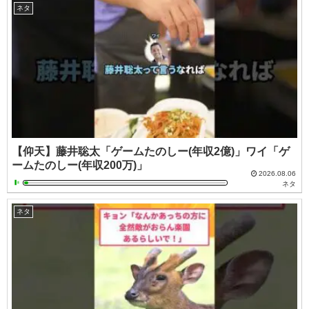
ネタ
【仰天】藤井聡太「ゲームたのしー(年収2億)」ワイ「ゲ
ームたのしー(年収200万)」
2026.08.06
ネタ
ネタ