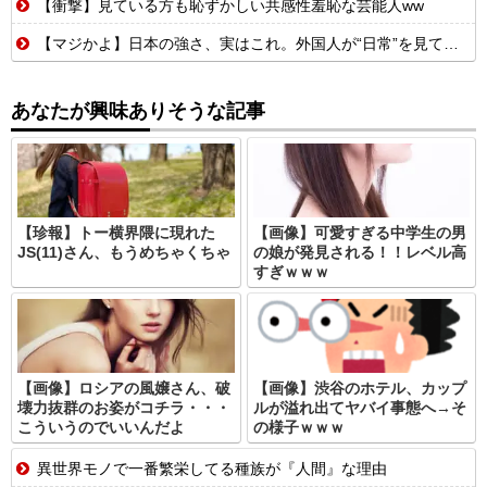
【衝撃】見ている方も恥ずかしい共感性羞恥な芸能人ww
【マジかよ】日本の強さ、実はこれ。外国人が“日常”を見て衝撃を受けた理由
あなたが興味ありそうな記事
【珍報】トー横界隈に現れた
【画像】可愛すぎる中学生の男
JS(11)さん、もうめちゃくちゃ
の娘が発見される！！レベル高
すぎｗｗｗ
【画像】ロシアの風嬢さん、破
【画像】渋谷のホテル、カップ
壊力抜群のお姿がコチラ・・・
ルが溢れ出てヤバイ事態へ→そ
こういうのでいいんだよ
の様子ｗｗｗ
異世界モノで一番繁栄してる種族が『人間』な理由