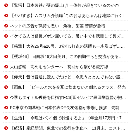
【驚愕】日本製鉄が謎の爆上げ!!一体何が起きているのか??
【ヤバすぎ】ムスリム介護職｢このおばあちゃんは地獄に行く｣
ネットの広告が気持ち悪い…角栓、歯茎 苦情が急増
イケてる人は皆長ズボン履いてる。暑い中でも我慢して長ズボン履いてる。半ズボンはモテ無い。厳しいって
【衝撃】大谷25号&26号、3安打3打点の活躍も一歩及ばず…それでも希望を見出すLADファン反応集 MLB2026シーズン 8.
【櫻坂46】 日向坂46大田美月、この四期生らと交流がある模様
大山悠輔 高めをセンターへ 初回から繋がる虎打線
【仰天】昔は普通に読んでたけど…今思うととんでもない設定の少女漫画
【画像】 「ビールと水を交互に飲まないと倒れるグラス」発売
今季もタイトル獲得を目指すFC町田ゼルビア黒田剛監督が抱負を語る
FC東京の開幕戦に日本代表DF長友佑都が来場し挨拶 去就に注目集まる
【生活】「今晩はパン1個で我慢するよ」〈年金月17万円・74歳男性〉物価高で変わった当たり前の食卓…「1食抜けば、数百円は使わずに済む」
【経済】産経新聞、東北での発行を休止へ 11月末、コスト増で合理化