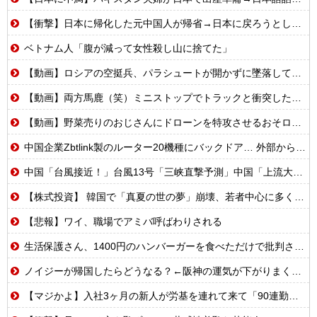
【衝撃】日本に帰化した元中国人が帰省→日本に戻ろうとしたら…
ベトナム人「腹が減って女性殺し山に捨てた」
【動画】ロシアの空挺兵、パラシュートが開かずに墜落してしまう。
【動画】両方馬鹿（笑）ミニストップでトラックと衝突したドラレコが（ノ∇`）
【動画】野菜売りのおじさんにドローンを特攻させるおそロシア。
中国企業Zbtlink製のルーター20機種にバックドア… 外部から完全制御のおそれ
中国「台風接近！」台風13号「三峡直撃予測」中国「上流大洪水！（三峡上流」中国都市「8/5の映像（動画」三峡ダム「緊急放流（決壊危機」中国「下流大水害（震え声」→
【株式投資】 韓国で「真夏の世の夢」崩壊、若者中心に多くの人が「人生オワタ」―中国メディア
【悲報】ワイ、職場でアミバ呼ばわりされる
生活保護さん、1400円のハンバーガーを食べただけで批判される
ノイジーが帰国したらどうなる？←阪神の運気が下がりまくるやろな
【マジかよ】入社3ヶ月の新人が労基を連れて来て「90連勤させられました」「労働基準法違反です」→俺「彼は30連休中ですが?」