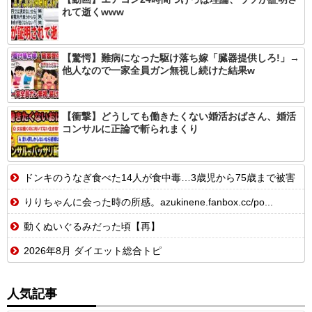
れて逝くwww
【驚愕】難病になった駆け落ち嫁「臓器提供しろ!」→
他人なので一家全員ガン無視し続けた結果w
【衝撃】どうしても働きたくない婚活おばさん、婚活
コンサルに正論で斬られまくり
ドンキのうなぎ食べた14人が食中毒…3歳児から75歳まで被害
りりちゃんに会った時の所感。azukinene.fanbox.cc/po...
動くぬいぐるみだった頃【再】
2026年8月 ダイエット総合トピ
人気記事