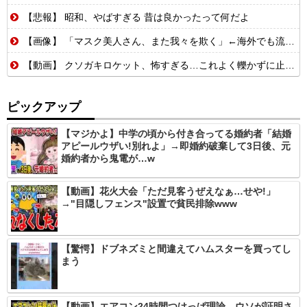
【悲報】 昭和、やばすぎる 昔は良かったって何だよ
【画像】 「マスク美人さん、また我々を欺く」←海外でも流行りだした結果がこちらw w w w w w w
【動画】 クソガキロケット、怖すぎる…これよく轢かずに止まれたな
ピックアップ
【マジかよ】中学の頃から付き合ってる婚約者「結婚
アピールウザい!別れよ」→即婚約破棄して3日後、元
婚約者から鬼電が…w
【動画】花火大会「ただ見客うぜえなぁ…せや!」
→"目隠しフェンス"設置で貧民排除www
【驚愕】ドブネズミと間違えてハムスターを買ってし
まう
【動画】エアコン24時間つけっぱ理論、ウソが証明さ