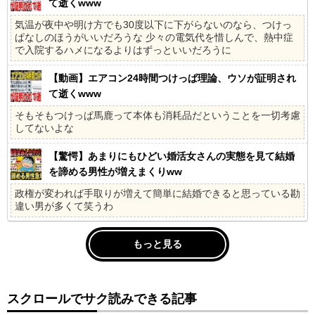
て逝くwww
気温が夜中や明け方でも30度以下に下がらないのなら、つけっ
ぱなしのほうがいいだろうな 少々の電気代を惜しんで、熱中症
で入院するハメになるよりはずっといいだろうに
【動画】エアコン24時間つけっぱ理論、ウソが証明され
て逝くwww
そもそもつけっぱ馬鹿って本体も消耗品だということを一切考慮
してないよな
【驚愕】あまりにもひどい婚活女さんの実態を見て結婚
を諦める男性が増えまくりww
政権が変われば手取りが増えて簡単に結婚できると思っている勘
違い男が多くて笑うわ
もっと見る
スクロールでサク読みできる記事