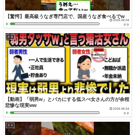
【驚愕】最高級うなぎ専門店で、国産うなぎ食べるでw
2026.08.04
ネタ
ネタ
【動画】「弱男w」とバカにする低スぺ女さんの方が余程
悲惨な現実ww
2026.08.04
ネタ
ネタ