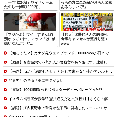
しー(年収2億)」ワイ「ゲーム
っちの方に全然敵がおらん楽園
たのしー(年収200万)」
あるらしいで!」
【マジかよ】ワイ「すまん!猫
【仰天】Z世代さんの約40%、
預かってくれ!」マッマ「は?猫
食事キャンセルが流行り逝く
嫌いなんだけど…」
www
【知ってた？】カナダ発ウェアブランド、lululemonが日本でオープン→店名は日本差別からできた？
【動画】名古屋栄で不良外人が警察官を突き飛ばす。逮捕しろやｗｗｗ
【呆然】 兄が『結婚したい』と連れて来た女忄生がアレルギー持ちだった。両親は難色を示したが兄は結婚し実家とは疎遠状態に。その後、兄夫婦に子供が2人生まれたが...
弱者男性の特徴「車に興味がない」
【衝撃】100時間遊べる和風スターデューバレーだった!?
イスラム指導者が授業!? 憲法違反だと批判殺到【さくらの解説】
【話題】河内長野市で警官が包丁男に発砲したシーンのモザ無し映像が公開される。
今iPhone 17 Pro Max買うってあり？