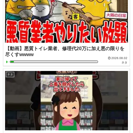
【動画】悪質トイレ業者、修理代20万に加え悪の限りを
尽くすwwww
2026.08.02
ネタ
ネタ