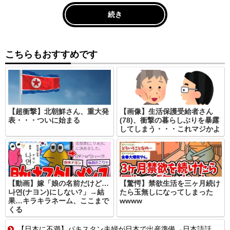
続き
こちらもおすすめです
【超衝撃】北朝鮮さん、重大発
【画像】生活保護受給者さん
表・・・ついに始まる
(78)、衝撃の暮らしぶりを暴露
してしまう・・・これマジかよ
【動画】嫁「娘の名前だけど…
【驚愕】禁欲生活を三ヶ月続け
나연(ナヨン)にしない?」→結
たら玉無しになってしまった
果…キラキラネーム、ここまで
wwww
くる
【日本に不満】パキスタン夫婦が日本で出産準備→日本語話せないため病院に断られる