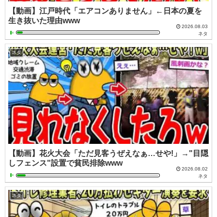
【動画】江戸時代「エアコンありません」←日本の夏を
生き抜いた理由www
2026.08.03
ネタ
ネタ
【動画】花火大会「ただ見客うぜえなぁ…せや!」→"目隠
しフェンス"設置で貧民排除www
2026.08.02
ネタ
ネタ