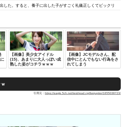
出した。すると、養子に出した子がすごく礼儀正しくてビックリ
発
【画像】美少女アイドル
【画像】JCモデルさん、配
代に
(15)、あまりに大人っぽい成
信中にとんでもない行為をさ
熟した姿がコチラｗｗｗ
れてしまう
ｗｗ
引用元：
https://eagle.5ch.net/test/read.cgi/livejupiter/1655038723/