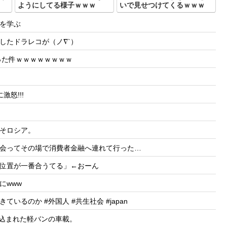
ようにしてる様子ｗｗｗ
いで見せつけてくるｗｗｗ
を学ぶ
したドラレコが（ノ∇`）
った件ｗｗｗｗｗｗｗｗ
怒!!!
そロシア。
会ってその場で消費者金融へ連れて行った…
位置が一番合うてる」←おーん
にwww
るのか #外国人 #共生社会 #japan
き込まれた軽バンの車載。