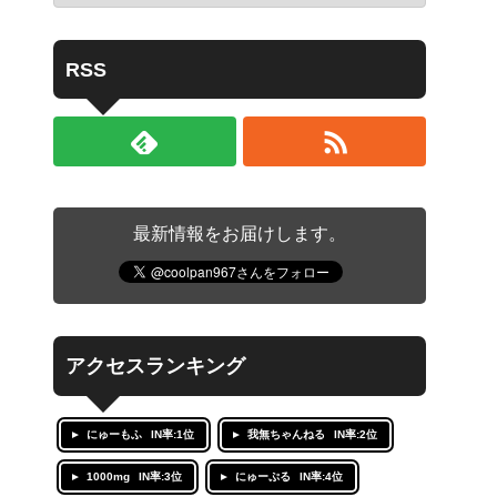
RSS
最新情報をお届けします。
アクセスランキング
にゅーもふ
IN率:1位
我無ちゃんねる
IN率:2位
1000mg
IN率:3位
にゅーぷる
IN率:4位