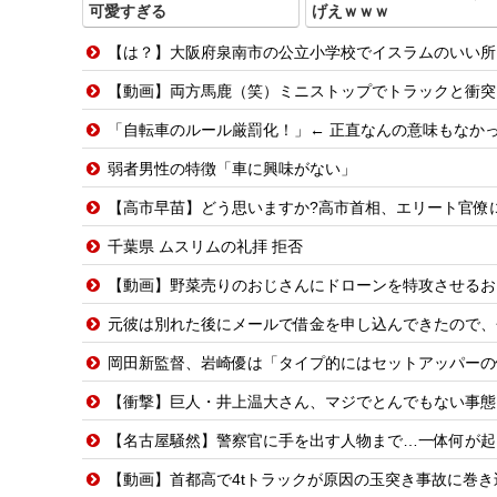
可愛すぎる
げえｗｗｗ
【は？】大阪府泉南市の公立小学校でイスラムのいい所
【動画】両方馬鹿（笑）ミニストップでトラックと衝突
「自転車のルール厳罰化！」← 正直なんの意味もなか
弱者男性の特徴「車に興味がない」
【高市早苗】どう思いますか?高市首相、エリート官僚に激
千葉県 ムスリムの礼拝 拒否
【動画】野菜売りのおじさんにドローンを特攻させるお
元彼は別れた後にメールで借金を申し込んできたので、
岡田新監督、岩崎優は「タイプ的にはセットアッパーの
【衝撃】巨人・井上温大さん、マジでとんでもない事態
【名古屋騒然】警察官に手を出す人物まで…一体何が起きてい
【動画】首都高で4tトラックが原因の玉突き事故に巻