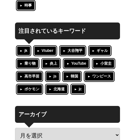
時事
注目されているキーワード
jk
Vtuber
大谷翔平
ギャル
乗り物
炎上
YouTube
小室圭
高市早苗
js
韓国
ワンピース
ポケモン
北海道
jc
アーカイブ