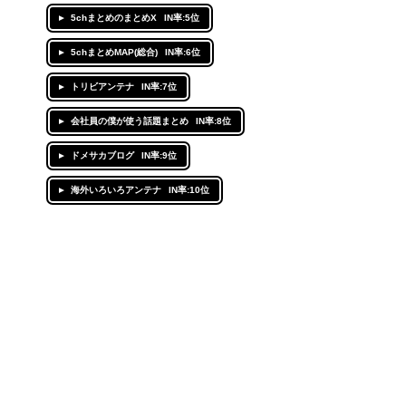
5chまとめのまとめX
IN率:5位
5chまとめMAP(総合)
IN率:6位
トリビアンテナ
IN率:7位
会社員の僕が使う話題まとめ
IN率:8位
ドメサカブログ
IN率:9位
海外いろいろアンテナ
IN率:10位