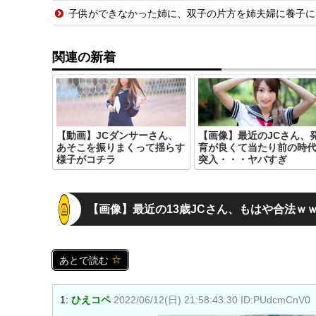
子供ができなかった姉に、双子の片方を姉夫婦に養子に
関連の新着
【動画】JCダンサーさん、
【画像】最近のJCさん、
あそこを振りまくって揺らす
育が良くて当たり前の時
様子がコチラ
突入・・・ヤバすぎ
【画像】最近の13歳JCさん、もはや合法ｗ
あとで読む
1:
ひえコペ
2022/06/12(日) 21:58:43.30 ID:PUdcmCnV0