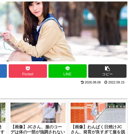
Pocket
LINE
コピー
2026.08.06
2022.09.15
発
【画像】JCさん、服のコー
【画像】わんぱく日焼けJC
ゃす
デは体の一部が強調されない
さん、発育が良すぎて服を脱