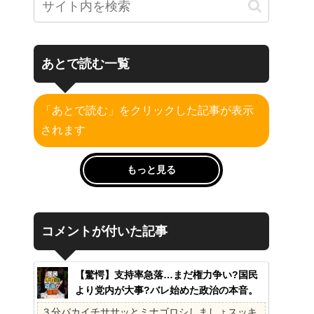
あとで読む一覧
「あとで読む」をクリックした記事が表示
されます
もっと見る
コメントが付いた記事
【驚愕】支持率急落…まだ権力争い?国民
より党内が大事?バレ始めた政治の本音。
41%の衝撃、その理由。選挙しか見てない
３分バカイチササッとミナゴロシしましょスッキ