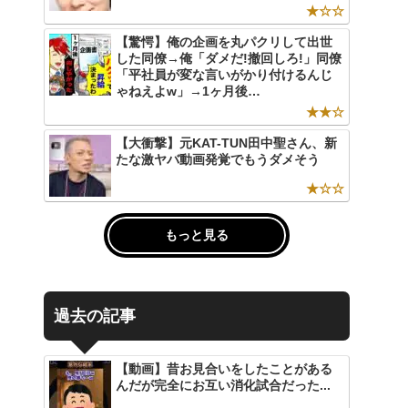
★☆☆
【驚愕】俺の企画を丸パクリして出世
した同僚→俺「ダメだ!撤回しろ!」同僚
「平社員が変な言いがかり付けるんじ
ゃねえよw」→1ヶ月後…
★★☆
【大衝撃】元KAT-TUN田中聖さん、新
たな激ヤバ動画発覚でもうダメそう
★☆☆
もっと見る
過去の記事
【動画】昔お見合いをしたことがある
んだが完全にお互い消化試合だった...