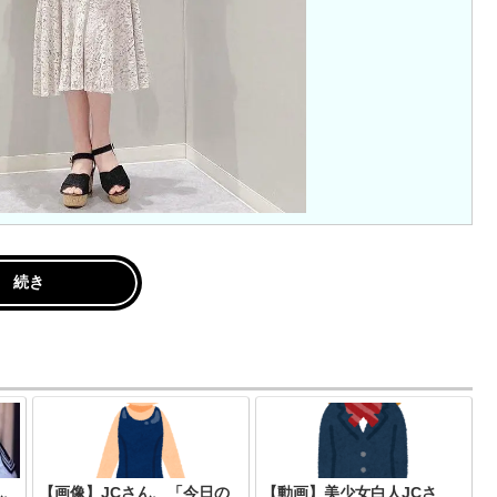
続き
ん、
【画像】JCさん、「今日の
【動画】美少女白人JCさ