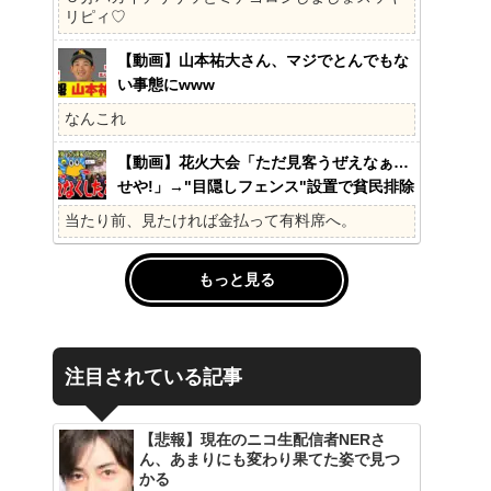
の?国民不在の政治が限界!
リピィ♡
【動画】山本祐大さん、マジでとんでもな
い事態にwww
なんこれ
【動画】花火大会「ただ見客うぜえなぁ…
せや!」→"目隠しフェンス"設置で貧民排除
www
当たり前、見たければ金払って有料席へ。
もっと見る
注目されている記事
【悲報】現在のニコ生配信者NERさ
ん、あまりにも変わり果てた姿で見つ
かる