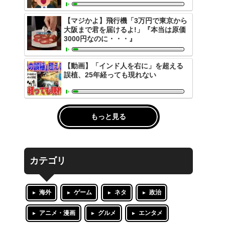
【マジかよ】飛行機「3万円で東京から
大阪まで君を届けるよ!」『本当は原価
3000円なのに・・・』
【動画】「インド人を右に」を超える
誤植、25年経っても現れない
もっと見る
カテゴリ
海外
ゲーム
ネタ
政治
アニメ・漫画
グルメ
エンタメ