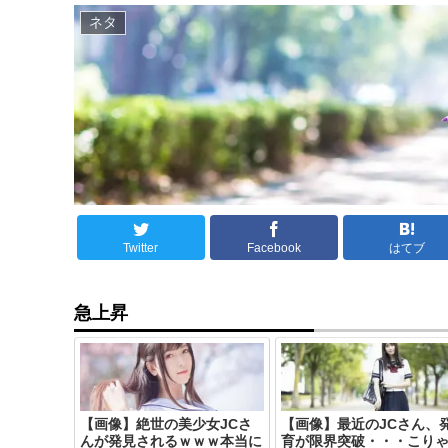
ネタ
Twitter
Facebook
はてブ
急上昇
【画像】絶世の美少女JCさ
【画像】最近のJCさん、
んが発見されるｗｗｗ本当に
育が限界突破・・・こり