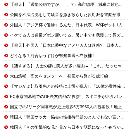
【仰天】「選挙公約ですが、、、?」高市総理、減税に難色を示し続ける玉木代表らを「煽りまくるwwwww」
公園を不法占拠をして騒音を撒き散らした反対派を警察が撤去しました！
外国人「アジア杯で優勝するんだ」日本代表、W杯ポット1入りに現実味!?2030大会で出場枠「64」なら追い風に！アメリカ人もポット1争いに熱視線！【海外の反応】
イケてる人は皆長ズボン履いてる。暑い中でも我慢して長ズボン履いてる。半ズボンはモテ無い。厳しいって
【仰天】外国人「日本に夢中なアメリカ人は迷惑?」日本人の回答が的確すぎた
どうなる？河合ゆうすけが県知事選へ立候補！
【凄すぎる】 力士の嫁に美人が多い理由→「これ」だったｗｗｗｗｗｗｗ
大山悠輔 高めをセンターへ 初回から繋がる虎打線
【マジかよ】取引先との接待に上司が乱入し「10億の案件俺がもらったw残念だったな負け犬w」→取引先社長「誰だね君は…」既に契約成立していて…
FC東京開幕戦でのDF長友佑都の“挨拶”、スポニチがネタバレ報道
国立でのJリーグ開幕戦が史上最多6万3960人の観客数！地上波中継＆劇的な試合展開でSNSでも話題に
韓国人「韓国サッカー協会の性接待問題のとんでもない言い訳がこちら…」→「もはや自白だろこれ…（ﾌﾞﾙﾌﾞﾙ」＝韓国の反応
韓国人「その衝撃的な見た目から日本で話題になった弁当がこちら…」→「どんな刺激的な味なんだ…？（ﾌﾞﾙﾌﾞﾙ」＝韓国の反応