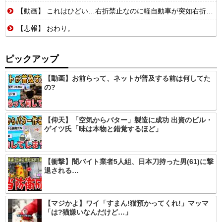
【動画】 これはひどい…右折禁止なのに軽自動車が突如右折し路面電車と衝突→乗ってた三人組が車を捨て逃走ｗｗｗｗｗｗ
【悲報】 おわり。
ピックアップ
【動画】お前らって、ネットが普及する前は何してた
の?
【仰天】「空気からバター」製造に成功 出資のビル・
ゲイツ氏「味は本物と錯覚するほど」
【衝撃】闇バイト業者5人組、日本刀持った男(61)に撃
退される…
【マジかよ】ワイ「すまん!猫預かってくれ!」マッマ
「は?猫嫌いなんだけど…」