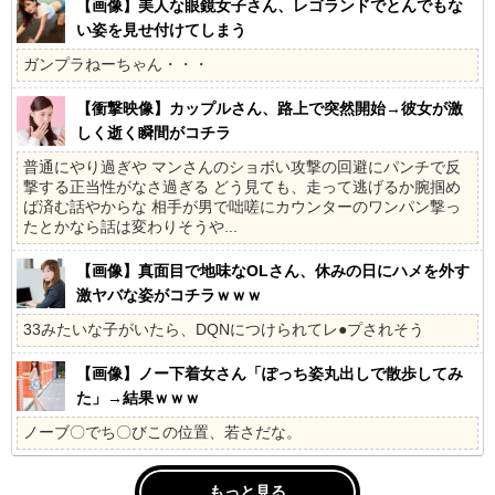
【画像】美人な眼鏡女子さん、レゴランドでとんでもな
い姿を見せ付けてしまう
ガンプラねーちゃん・・・
【衝撃映像】カップルさん、路上で突然開始→彼女が激
しく逝く瞬間がコチラ
普通にやり過ぎや マンさんのショボい攻撃の回避にパンチで反
撃する正当性がなさ過ぎる どう見ても、走って逃げるか腕掴め
ば済む話やからな 相手が男で咄嗟にカウンターのワンパン撃っ
たとかなら話は変わりそうや...
【画像】真面目で地味なOLさん、休みの日にハメを外す
激ヤバな姿がコチラｗｗｗ
33みたいな子がいたら、DQNにつけられてレ●プされそう
【画像】ノー下着女さん「ぽっち姿丸出しで散歩してみ
た」→結果ｗｗｗ
ノーブ〇でち〇びこの位置、若さだな。
もっと見る