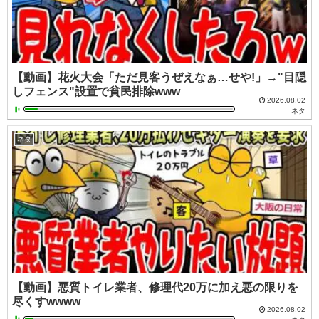
【動画】花火大会「ただ見客うぜえなぁ…せや!」→"目隠
しフェンス"設置で貧民排除www
2026.08.02
ネタ
ネタ
【動画】悪質トイレ業者、修理代20万に加え悪の限りを
尽くすwwww
2026.08.02