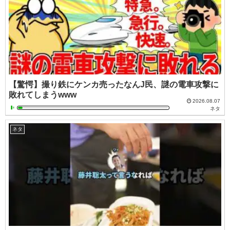
【驚愕】撮り鉄にケンカ売ったなんJ民、謎の電車攻撃に
敗れてしまうwww
2026.08.07
ネタ
ネタ