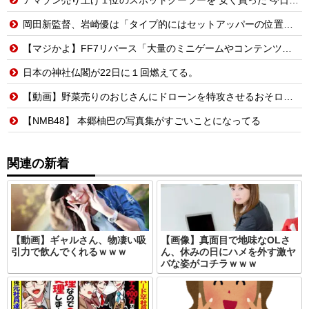
岡田新監督、岩崎優は「タイプ的にはセットアッパーの位置が一番合うてる」←おーん
【マジかよ】FF7リバース「大量のミニゲームやコンテンツでユーザーが疲れ、ゲームから離れた」と浜口直樹ディレクターが公式インタビューで告白
日本の神社仏閣が22日に１回燃えてる。
【動画】野菜売りのおじさんにドローンを特攻させるおそロシア。
【NMB48】 本郷柚巴の写真集がすごいことになってる
関連の新着
【動画】ギャルさん、物凄い吸
【画像】真面目で地味なOLさ
引力で飲んでくれるｗｗｗ
ん、休みの日にハメを外す激ヤ
バな姿がコチラｗｗｗ