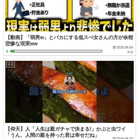
【動画】「弱男w」とバカにする低スぺ女さんの方が余程
悲惨な現実ww
2026.08.04
ネタ
ネタ
【仰天】人「人生は親ガチャで決まる!」かぶと虫ワイ
「うん、人間の親を持った君は幸せだね」
2026.08.03