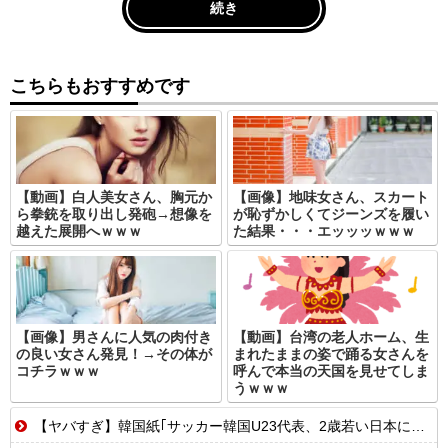
続き
こちらもおすすめです
【動画】白人美女さん、胸元か
【画像】地味女さん、スカート
ら拳銃を取り出し発砲→想像を
が恥ずかしくてジーンズを履い
越えた展開へｗｗｗ
た結果・・・エッッッｗｗｗ
【画像】男さんに人気の肉付き
【動画】台湾の老人ホーム、生
の良い女さん発見！→その体が
まれたままの姿で踊る女さんを
コチラｗｗｗ
呼んで本当の天国を見せてしま
うｗｗｗ
【ヤバすぎ】韓国紙｢サッカー韓国U23代表、2歳若い日本に負けると歴史的屈辱｣