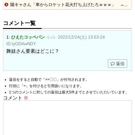
陽キャさん「車からロケット花火打ち上げたろｗｗｗ」 → サンルーフが閉まっていて無事車内に発射
コメント一覧
1:
ひえたコッペパン
-Lv1-
2022/12/24(土) 13:53:24
ID:IyODAwNDY
舞妓さん要素はどこに？
返信
返信をすると自動で「>>〇〇」が付与されます。
行頭に「>」を付けると引用扱いになります。
1つのコメントに対しての返信は最大5件までとさせていただいています。
コメント
※