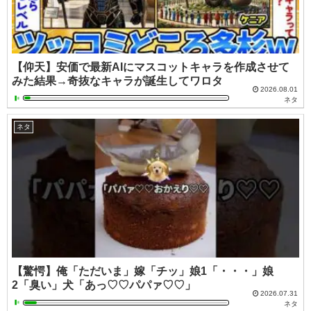
【仰天】安価で最新AIにマスコットキャラを作成させて
みた結果→奇抜なキャラが誕生してワロタ
2026.08.01
ネタ
ネタ
【驚愕】俺「ただいま」嫁「チッ」娘1「・・・」娘
2「臭い」犬「あっ♡♡パパァ♡♡」
2026.07.31
ネタ