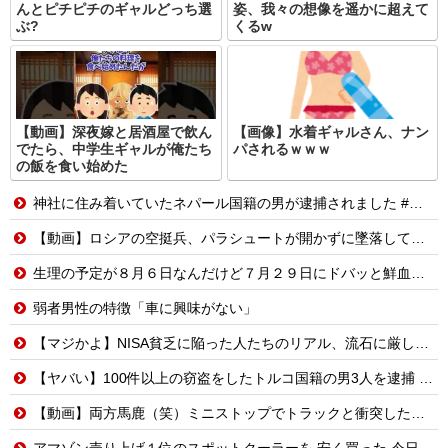
んとピチピチのギャルどっち選
姿、我々の想像を遥かに超えて
ぶ?
くるw
【動画】深夜嫁と居酒屋で飲ん
【画像】水着ギャルさん、ナン
でたら、中学生ギャルが俺たち
パされるｗｗｗ
の飯を食い始めた
神社に住み着いていたネパール国籍の男が逮捕されました #移民 #外国人
【動画】ロシアの空挺兵、パラシュートが開かずに墜落してしまう。
生理の予定が８月６日なんだけど７月２９日にドバッと鮮血でたから生理かな？って思ったのよね
弱者男性の特徴「車に興味がない」
【マジかよ】NISA貧乏に陥った人たちのリアル、流石に厳しい…w↓結果、食生活が悲惨な事に
【ヤバい】100件以上の窃盗をしたトルコ国籍の男3人を逮捕 #移民 #外国人
【動画】両方馬鹿（笑）ミニストップでトラックと衝突したドラレコが（ノ∇`）
アマゾン売り上げ１位のスポットクーラーを 安く買った 今日設置する 予定だが多少でも涼しくなったら良いな