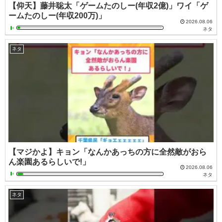
【仰天】藤井聡太「ゲームたのしー(年収2億)」ワイ「ゲ
ームたのしー(年収200万)」
2026.08.06
ネタ
ネタ
【マジかよ】キョン「なんかあっちの方に全然敵がおら
ん楽園あるらしいで!」
2026.08.06
ネタ
ネタ