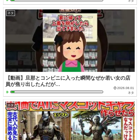
ネタ
ネタ
【動画】旦那とコンビニに入った瞬間なぜか若い女の店
員が焦り出したんだが…
2026.08.01
ネタ
ネタ