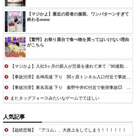
【マジかよ】最近の若者の服装、ワンパターンすぎて
終わるwww
【驚愕】お祭り屋台で食べ物を買ってはいけない理由
がこちら
【マジかよ】入社3ヶ月の新人が労基を連れて来て「90連勤させられました」「労働基準法違反です」→俺「彼は30連休中ですが?」
【事故渋滞】名神高速 下り 関ヶ原トンネル入口付近で事故💥 追越車線規制 養老SA〜米原JCT 渋滞距離 9.0km 通過時間 80 分
【事故渋滞】東名高速 下り 秦野中井IC付近で衝突事故💥 全車線規制 伊勢原JCT〜秦野中井IC 渋滞距離 7.0km 通過時間 40 分
またタッグフォースみたいなゲームでてほしい
人気記事
【超絶悲報】 『アコム』、大炎上をしてしまう！！！！！！