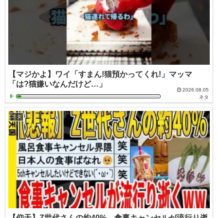
【マジかよ】ワイ「すまん!猫預かってくれ!」マッマ
「は?猫嫌いなんだけど…」
2026.08.05
ネタ
ネタ
【仰天】Z世代さんの約40%、食事キャンセルが流行り逝