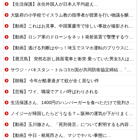
【生活保護】永住外国人が日本人平均超え...
大阪府の小学校でイスラム教の指導者が授業を行い物議を醸す！ #大阪 #イスラム教 #モスク
【動画】これはお見事。中国重慶市で珍しい事故が撮影される。
【動画】ロシア軍のドローンをネット発射装置で撃墜するウクライナ。
【動画】逃げる判断はやっ！埼玉でスマホ運転のプリウスに当て逃げされる車載。
【鹿児島】 突然右折し路面電車と衝突 乗っていた男女3人は車を放置しダッシュで逃走中
サウジ・パキスタン・トルコ3カ国が共同防衛協定締結…「イスラム版NATO」指摘も！
【朗報】 今年が酷暑過ぎて蚊が全く居ない件
【悲報】ワイ、職場でアミバ呼ばわりされる
生活保護さん、1400円のハンバーガーを食べただけで批判される
ノイジーが帰国したらどうなる？←阪神の運気が下がりまくるやろな
【動画】玉川徹さん、「死刑発言」について釈明するも内容がクソすぎて更に大炎上……
【動画】中日・根尾昂さん、マジでヤバい事態に…