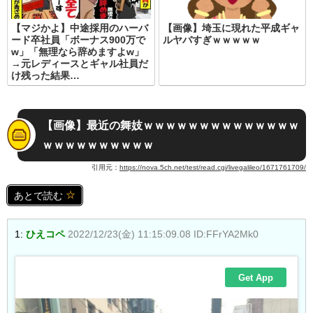
【マジかよ】中途採用のハーバ
【画像】埼玉に現れた平成ギャ
ード卒社員「ボーナス900万で
ルヤバすぎｗｗｗｗｗ
w」「無理なら辞めますよw」
→元レディースとギャル社員だ
け残った結果…
【画像】最近の舞妓ｗｗｗｗｗｗｗｗｗｗｗｗｗｗ
ｗｗｗｗｗｗｗｗｗｗ
引用元：
https://nova.5ch.net/test/read.cgi/livegalileo/1671761709/
あとで読む
1:
ひえコペ
2022/12/23(金) 11:15:09.08 ID:FFrYA2Mk0