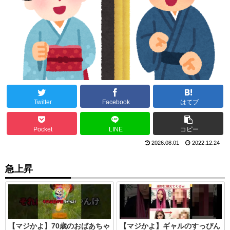
Twitter
Facebook
はてブ
Pocket
LINE
コピー
2026.08.01
2022.12.24
急上昇
【マジかよ】70歳のおばあちゃ
【マジかよ】ギャルのすっぴん