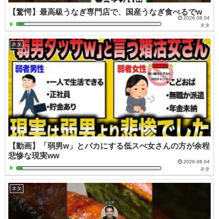
【驚愕】最高級うなぎ専門店で、国産うなぎ食べるでw
2026.08.04
ネタ
ネタ
【動画】「弱男w」とバカにする低スぺ女さんの方が余程
悲惨な現実ww
2026.08.04
ネタ
ネタ