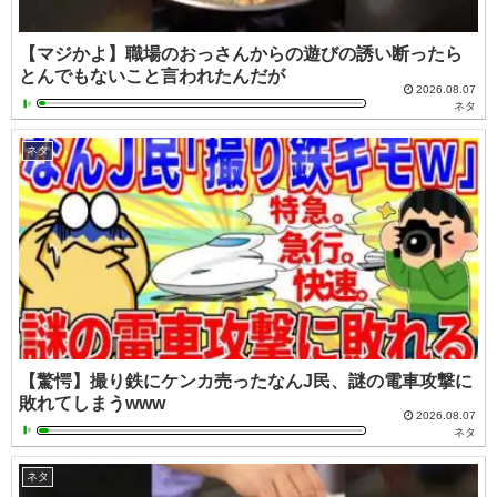
【マジかよ】職場のおっさんからの遊びの誘い断ったら
とんでもないこと言われたんだが
2026.08.07
ネタ
ネタ
【驚愕】撮り鉄にケンカ売ったなんJ民、謎の電車攻撃に
敗れてしまうwww
2026.08.07
ネタ
ネタ