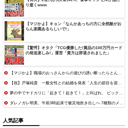
り逝くwww
【マジかよ】キョン「なんかあっちの方に全然敵がお
らん楽園あるらしいで!」
【驚愕】オタク「TCG優勝した!賞品の100万円カード
の発送楽しみ!」運営「貴方は辞退されました」
【マジかよ】職場のおっさんからの遊びの誘い断ったらとんでもないこと言われたんだが
【祝】戸塚純貴 一般女性との結婚を発表「人生の節目を迎えられること、心より感謝しております」
夢の中でヤドカリに「起きて！起きて！」と叫ばれ、 ビックリした所で目を覚まして水槽を見たら・・・【再】
ダレノガレ明美、午前3時起床で被災地炊き出しへ 7種類のメニューも公開 大量物資とともに
人気記事