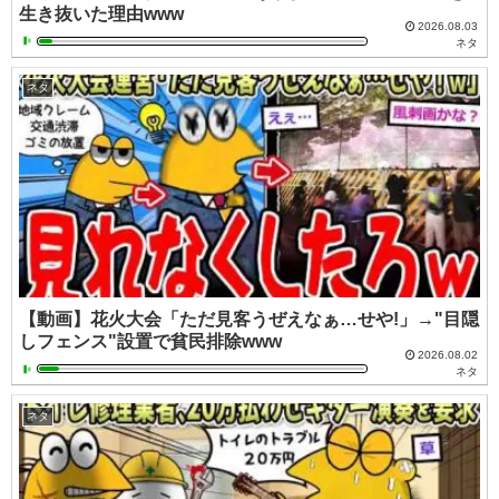
生き抜いた理由www
2026.08.03
ネタ
ネタ
【動画】花火大会「ただ見客うぜえなぁ…せや!」→"目隠
しフェンス"設置で貧民排除www
2026.08.02
ネタ
ネタ