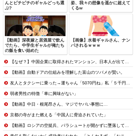
んとピチピチのギャルどっち選
姿、我々の想像を遥かに超えて
ぶ?
くるw
【動画】深夜嫁と居酒屋で飲ん
【画像】水着ギャルさん、ナン
でたら、中学生ギャルが俺たち
パされるｗｗｗ
の飯を食い始めた
【なぜ？】中国企業に取得されたマンション、日本人が出ていきネパール人で埋まる
【動画】自動ドアの仕組みを理解した富山のツバメが賢い。
友人とタクシーに乗った→運ちゃん「5070円ね」私「５千円のチケットあるわ。これと70円ね」→友人「これタクシー代ね」35円！？これはセコケチ！FO案件！！→スレ民の反応は？？
弱者男性の特徴「車に興味がない」
【動画】中日・根尾昂さん、マジでヤバい事態に…
京都の寺がまた燃える「中国人に脅迫されていた」
【動画】ロシアの空挺兵、パラシュートが開かずに墜落してしまう。
責任を取らないから成功者になれた…「とんねるず」「おニャン子」「AKB」とヒットを出し続けた秋元康の哲学！！！