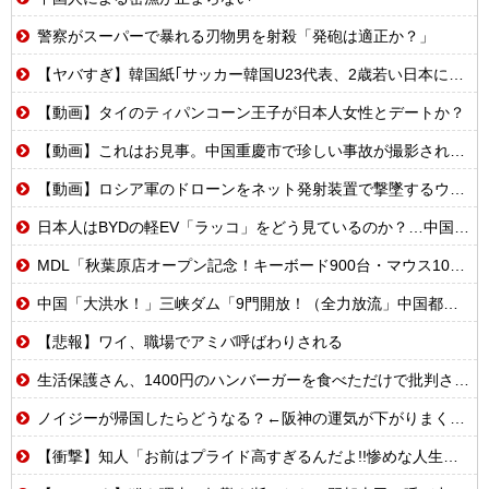
警察がスーパーで暴れる刃物男を射殺「発砲は適正か？」
【ヤバすぎ】韓国紙｢サッカー韓国U23代表、2歳若い日本に負けると歴史的屈辱｣
【動画】タイのティパンコーン王子が日本人女性とデートか？
【動画】これはお見事。中国重慶市で珍しい事故が撮影される。
【動画】ロシア軍のドローンをネット発射装置で撃墜するウクライナ。
日本人はBYDの軽EV「ラッコ」をどう見ているのか？…中国メディア！
MDL「秋葉原店オープン記念！キーボード900台・マウス100台無料でプレゼント！」→秋葉原が大変なことになってしまう
中国「大洪水！」三峡ダム「9門開放！（全力放流」中国都市「三峡沿線の道路水没」中国政府「高速道路封鎖！」中国ダム「緊急放流に合わせて開門（土砂崩れ発生」→
【悲報】ワイ、職場でアミバ呼ばわりされる
生活保護さん、1400円のハンバーガーを食べただけで批判される
ノイジーが帰国したらどうなる？←阪神の運気が下がりまくるやろな
【衝撃】知人「お前はプライド高すぎるんだよ!!惨めな人生受け入れろよ!!」