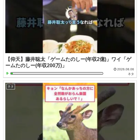
【仰天】藤井聡太「ゲームたのしー(年収2億)」ワイ「ゲ
ームたのしー(年収200万)」
2026.08.06
ネタ
ネタ