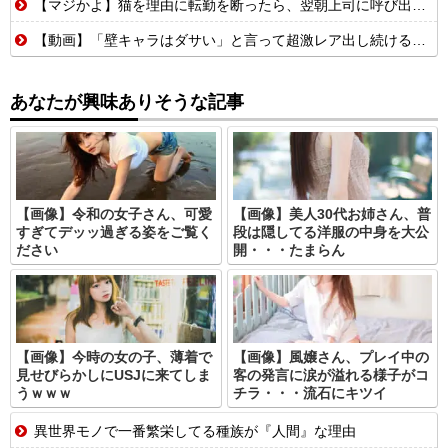
【マジかよ】猫を理由に転勤を断ったら、翌朝上司に呼び出された結果
【動画】「壁キャラはダサい」と言って超激レア出し続ける脳キンw
あなたが興味ありそうな記事
【画像】令和の女子さん、可愛
【画像】美人30代お姉さん、普
すぎてデッッ過ぎる姿をご覧く
段は隠してる洋服の中身を大公
ださい
開・・・たまらん
【画像】今時の女の子、薄着で
【画像】風嬢さん、プレイ中の
見せびらかしにUSJに来てしま
客の発言に涙が溢れる様子がコ
うｗｗｗ
チラ・・・流石にキツイ
異世界モノで一番繁栄してる種族が『人間』な理由