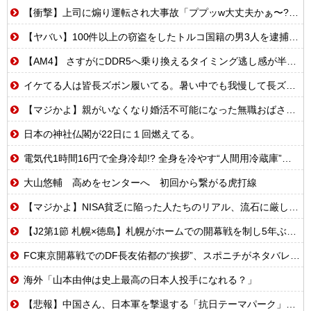
【衝撃】上司に煽り運転され大事故「ププッw大丈夫かぁ〜?w」→俺「あなたのせいで玉突き事故発生してますが」「え!?」
【ヤバい】100件以上の窃盗をしたトルコ国籍の男3人を逮捕 #移民 #外国人
【AM4】 さすがにDDR5へ乗り換えるタイミング逃し感が半端ない
イケてる人は皆長ズボン履いてる。暑い中でも我慢して長ズボン履いてる。半ズボンはモテ無い。厳しいって
【マジかよ】親がいなくなり婚活不可能になった無職おばさんの悲惨な末路ww
日本の神社仏閣が22日に１回燃えてる。
電気代1時間16円で全身冷却!? 全身を冷やす“人間用冷蔵庫”『ど冷えもんBOX』→工事現場やゴルフ場で導入続々と話題
大山悠輔 高めをセンターへ 初回から繋がる虎打線
【マジかよ】NISA貧乏に陥った人たちのリアル、流石に厳しい…w↓結果、食生活が悲惨な事に
【J2第1節 札幌×徳島】札幌がホームでの開幕戦を制し5年ぶり白星発進！新加入のペイショットが1G1Aの活躍
FC東京開幕戦でのDF長友佑都の“挨拶”、スポニチがネタバレ報道
海外「山本由伸は史上最高の日本人投手になれる？」
【悲報】中国さん、日本軍を撃退する「抗日テーマパーク」を各地で大量建設