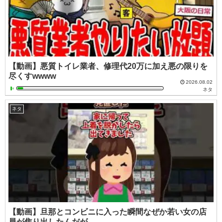
【動画】悪質トイレ業者、修理代20万に加え悪の限りを
尽くすwwww
2026.08.02
ネタ
ネタ
【動画】旦那とコンビニに入った瞬間なぜか若い女の店
員が焦り出したんだが…