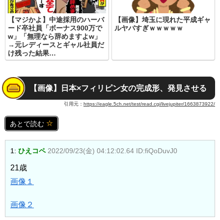
【マジかよ】中途採用のハーバ
【画像】埼玉に現れた平成ギャ
ード卒社員「ボーナス900万で
ルヤバすぎｗｗｗｗｗ
w」「無理なら辞めますよw」
→元レディースとギャル社員だ
け残った結果…
【画像】日本×フィリピン女の完成形、発見させる
引用元：
https://eagle.5ch.net/test/read.cgi/livejupiter/1663873922/
あとで読む
1:
ひえコペ
2022/09/23(金) 04:12:02.64 ID:fiQoDuvJ0
21歳
画像１
画像２