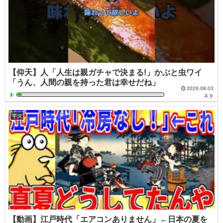
【仰天】人「人生は親ガチャで決まる!」かぶと虫ワイ
「うん、人間の親を持った君は幸せだね」
2026.08.03
ネタ
ネタ
【動画】江戸時代「エアコンありません」←日本の夏を