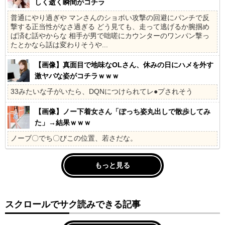
しく逝く瞬間がコチラ
普通にやり過ぎや マンさんのショボい攻撃の回避にパンチで反
撃する正当性がなさ過ぎる どう見ても、走って逃げるか腕掴め
ば済む話やからな 相手が男で咄嗟にカウンターのワンパン撃っ
たとかなら話は変わりそうや...
【画像】真面目で地味なOLさん、休みの日にハメを外す
激ヤバな姿がコチラｗｗｗ
33みたいな子がいたら、DQNにつけられてレ●プされそう
【画像】ノー下着女さん「ぽっち姿丸出しで散歩してみ
た」→結果ｗｗｗ
ノーブ〇でち〇びこの位置、若さだな。
もっと見る
スクロールでサク読みできる記事