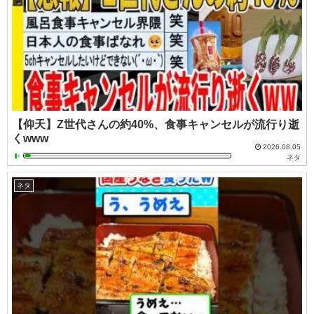
【仰天】Z世代さんの約40%、食事キャンセルが流行り逝
くwww
2026.08.05
ネタ
ネタ