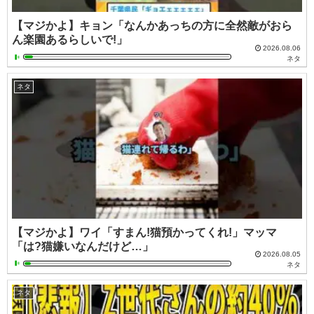
【マジかよ】キョン「なんかあっちの方に全然敵がおら
ん楽園あるらしいで!」
2026.08.06
ネタ
ネタ
【マジかよ】ワイ「すまん!猫預かってくれ!」マッマ
「は?猫嫌いなんだけど…」
2026.08.05
ネタ
ネタ