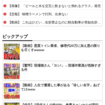
【画像】 「ビールと水を交互に飲まないと倒れるグラス」発売
【悲報】 味噌ラーメンで行列、出来ない
【動画】 これはひどい…右折禁止なのに軽自動車が突如右折し路面電車と衝突→乗ってた三人組が車を捨て逃走ｗｗｗｗｗｗ
ピックアップ
【動画】悪質トイレ業者、修理代20万に加え悪の限り
を尽くすwwww
【驚愕】現場猫さん「ヨシ!」←現場作業員が危険すぎ
る件
【動画】人生で遭遇した事がある「珍しい名字」あげ
てけwww
【仰天】Z世代さんの約40%、食事キャンセルが流行