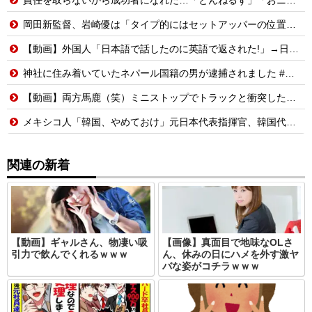
岡田新監督、岩崎優は「タイプ的にはセットアッパーの位置が一番合うてる」←おーん
【動画】外国人「日本語で話したのに英語で返された!」→日本人「まず発音を聞かせろ」
神社に住み着いていたネパール国籍の男が逮捕されました #移民 #外国人
【動画】両方馬鹿（笑）ミニストップでトラックと衝突したドラレコが（ノ∇`）
メキシコ人「韓国、やめておけ」元日本代表指揮官、韓国代表の新監督有力候補に急浮上！【海外の反応】
関連の新着
【動画】ギャルさん、物凄い吸
【画像】真面目で地味なOLさ
引力で飲んでくれるｗｗｗ
ん、休みの日にハメを外す激ヤ
バな姿がコチラｗｗｗ