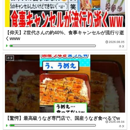
【仰天】Z世代さんの約40%、食事キャンセルが流行り逝
くwww
2026.08.05
ネタ
ネタ
【驚愕】最高級うなぎ専門店で、国産うなぎ食べるでw
2026.08.04
ネタ