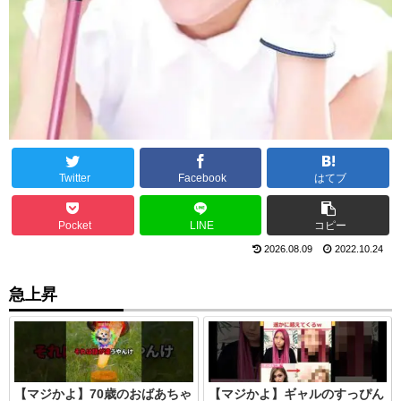
Twitter
Facebook
はてブ
Pocket
LINE
コピー
2026.08.09
2022.10.24
急上昇
【マジかよ】70歳のおばあちゃ
【マジかよ】ギャルのすっぴん