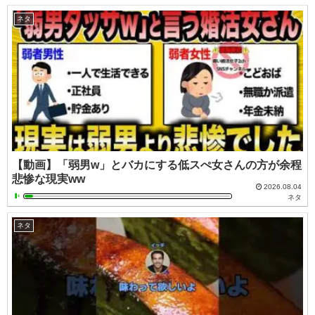
ネタ
【動画】「弱男w」とバカにする低スぺ女さんの方が余程
悲惨な現実ww
2026.08.04
ネタ
ネタ