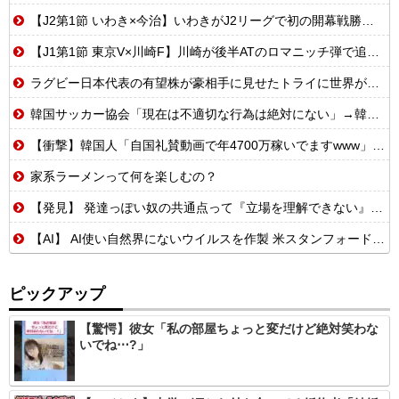
【J2第1節 いわき×今治】いわきがJ2リーグで初の開幕戦勝利！エース熊田が怪我乗り越え2ゴールの活躍
【J1第1節 東京V×川崎F】川崎が後半ATのロマニッチ弾で追いつき辛くもドロー 東京Vは痛恨クリアミスで勝ち点3を逃す
ラグビー日本代表の有望株が豪相手に見せたトライに世界が騒然！←「F１並みのスピードだ」（海外の反応）
韓国サッカー協会「現在は不適切な行為は絶対にない」→韓国人「一番重要なのは2002年なのにそこは言及しないんだなｗｗｗ」「責任逃れが本当にひどい・・・」
【衝撃】韓国人「自国礼賛動画で年4700万稼いでますwww」→海外の反応ch運営の秘密…
家系ラーメンって何を楽しむの？
【発見】 発達っぽい奴の共通点って『立場を理解できない』だよな
【AI】 AI使い自然界にないウイルスを作製 米スタンフォード大学が成果発表
ピックアップ
【驚愕】彼女「私の部屋ちょっと変だけど絶対笑わな
いでね⋯?」