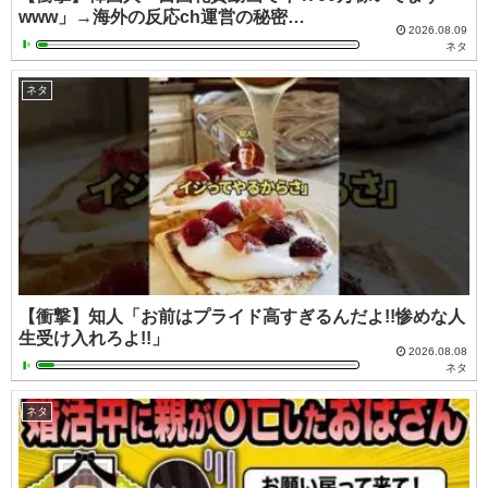
www」→海外の反応ch運営の秘密…
2026.08.09
ネタ
ネタ
【衝撃】知人「お前はプライド高すぎるんだよ!!惨めな人
生受け入れろよ!!」
2026.08.08
ネタ
ネタ