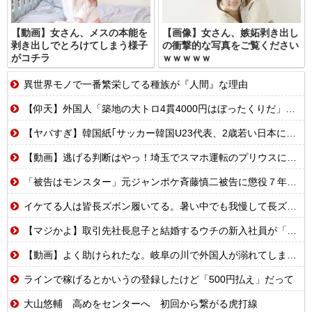
【動画】女さん、メスの本能を
【画像】女さん、嫉妬剥き出し
剥き出しでとろけてしまう様子
の衝撃的な写真をご覧ください
がコチラ
ｗｗｗｗｗ
異世界モノで一番繁栄してる種族が『人間』な理由
【仰天】外国人「築地の大トロ4貫4000円はぼったくりだ」→日本人の反応が真っ二つに
【ヤバすぎ】韓国紙｢サッカー韓国U23代表、2歳若い日本に負けると歴史的屈辱｣
【動画】逃げる判断はやっ！埼玉でスマホ運転のプリウスに当て逃げされる車載。
「被告はモンスター」元ジャンポケ斉藤慎二被告に懲役７年求刑でほぼ実刑確実？弁護側の主張が無理筋なワケ
イケてる人は皆長ズボン履いてる。暑い中でも我慢して長ズボン履いてる。半ズボンはモテ無い。厳しいって
【マジかよ】取引先社長息子と結婚するウチの新入社員が「結婚も契約も中止になりました…」→俺「こっちもグループ全社の取引中止しよう」
【動画】よく助けられたな。岐阜の川で外国人が溺れてしまう事故。
ラインで稼げるとかいうの登録したけど「500円払え」だって
大山悠輔 高めをセンターへ 初回から繋がる虎打線