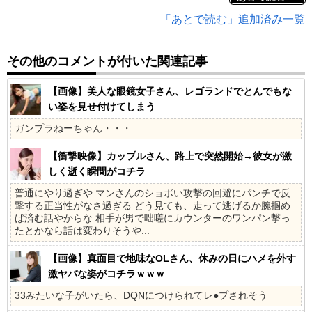
「あとで読む」追加済み一覧
その他のコメントが付いた関連記事
【画像】美人な眼鏡女子さん、レゴランドでとんでもな
い姿を見せ付けてしまう
ガンプラねーちゃん・・・
【衝撃映像】カップルさん、路上で突然開始→彼女が激
しく逝く瞬間がコチラ
普通にやり過ぎや マンさんのショボい攻撃の回避にパンチで反
撃する正当性がなさ過ぎる どう見ても、走って逃げるか腕掴め
ば済む話やからな 相手が男で咄嗟にカウンターのワンパン撃っ
たとかなら話は変わりそうや...
【画像】真面目で地味なOLさん、休みの日にハメを外す
激ヤバな姿がコチラｗｗｗ
33みたいな子がいたら、DQNにつけられてレ●プされそう