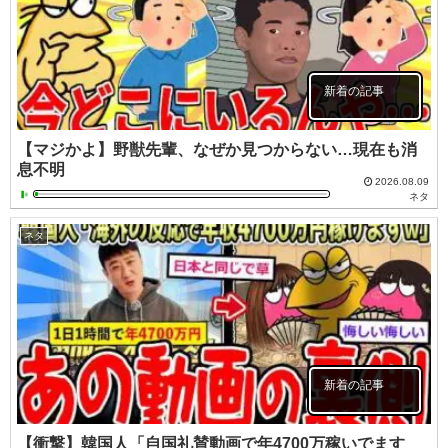
新着の記事
【マジかよ】野獣先輩、なぜか見つからない…現在も消
息不明
2026.08.09
ネタ
ネタ
新着の記事
【衝撃】韓国人「自国礼賛動画で年4700万稼いでます