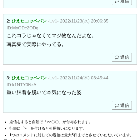
返信
2:
ひえたコッペパン
-Lv1-
2022/11/23(水) 20:06:35
ID:MxODc2ODg
これコラじゃなくてマジ物なんだよな。
写真集で実際にやってる。
返信
3:
ひえたコッペパン
-Lv1-
2022/11/24(木) 03:45:44
ID:k1NTY0NzA
重い胴着を脱いで本気になった姿
返信
返信をすると自動で「>>〇〇」が付与されます。
行頭に「>」を付けると引用扱いになります。
1つのコメントに対しての返信は最大5件までとさせていただいています。