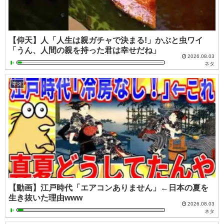
【仰天】人「人生は親ガチャで決まる!」かぶと虫ワイ
「うん、人間の親を持った君は幸せだね」
2026.08.03
ネタ
ネタ
【動画】江戸時代「エアコンありません」←日本の夏を
生き抜いた理由www
2026.08.03
ネタ