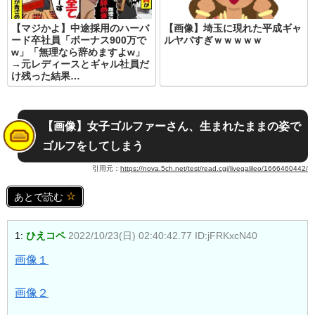
【マジかよ】中途採用のハーバ
【画像】埼玉に現れた平成ギャ
ード卒社員「ボーナス900万で
ルヤバすぎｗｗｗｗｗ
w」「無理なら辞めますよw」
→元レディースとギャル社員だ
け残った結果…
【画像】女子ゴルファーさん、生まれたままの姿で
ゴルフをしてしまう
引用元：
https://nova.5ch.net/test/read.cgi/livegalileo/1666460442/
あとで読む
1:
ひえコペ
2022/10/23(日) 02:40:42.77 ID:jFRKxcN40
画像１
画像２