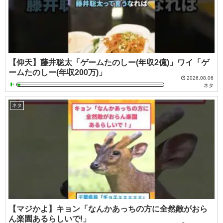
【仰天】藤井聡太「ゲームたのしー(年収2億)」ワイ「ゲ
ームたのしー(年収200万)」
2026.08.06
ネタ
ネタ
【マジかよ】キョン「なんかあっちの方に全然敵がおら
ん楽園あるらしいで!」