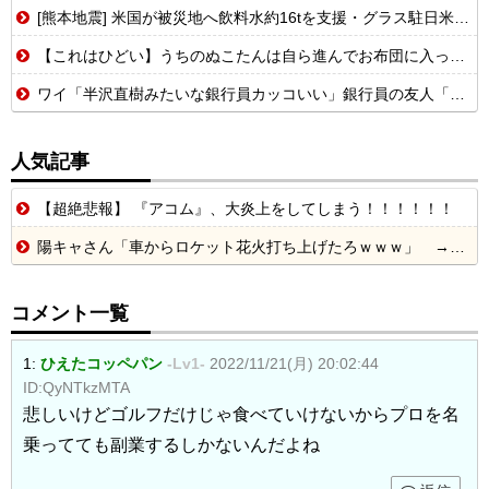
[熊本地震] 米国が被災地へ飲料水約16tを支援・グラス駐日米大使が県知事を訪問！
【これはひどい】うちのぬこたんは自ら進んでお布団に入ってくるぞ。そんなぬこたんと自分は添い寝なんて当たり前。朝まで腕枕コースだせ！【再】
ワイ「半沢直樹みたいな銀行員カッコいい」銀行員の友人「あんな奴居ねえよ」
人気記事
【超絶悲報】 『アコム』、大炎上をしてしまう！！！！！！
陽キャさん「車からロケット花火打ち上げたろｗｗｗ」 → サンルーフが閉まっていて無事車内に発射
コメント一覧
1:
ひえたコッペパン
-Lv1-
2022/11/21(月) 20:02:44
ID:QyNTkzMTA
悲しいけどゴルフだけじゃ食べていけないからプロを名
乗ってても副業するしかないんだよね