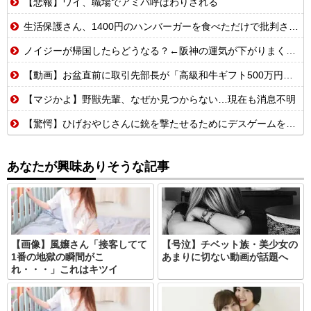
【悲報】ワイ、職場でアミバ呼ばわりされる
生活保護さん、1400円のハンバーガーを食べただけで批判される
ノイジーが帰国したらどうなる？←阪神の運気が下がりまくるやろな
【動画】お盆直前に取引先部長が「高級和牛ギフト500万円分、全部キャンセルでw」→取引先本社の社長に直接納品したら…
【マジかよ】野獣先輩、なぜか見つからない…現在も消息不明
【驚愕】ひげおやじさんに銃を撃たせるためにデスゲームを開催するはりーシ
あなたが興味ありそうな記事
【画像】風嬢さん「接客してて
【号泣】チベット族・美少女の
1番の地獄の瞬間がこ
あまりに切ない動画が話題へ
れ・・・」これはキツイ