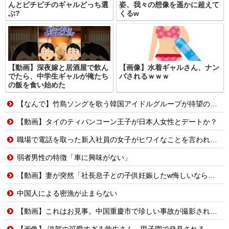
んとピチピチのギャルどっち選
姿、我々の想像を遥かに超えて
ぶ?
くるw
【動画】深夜嫁と居酒屋で飲ん
【画像】水着ギャルさん、ナン
でたら、中学生ギャルが俺たち
パされるｗｗｗ
の飯を食い始めた
【なんで】竹島ソングを歌う韓国アイドルグループが待望の日本デビュー
【動画】タイのティパンコーン王子が日本人女性とデートか？
職場で電話を取った新入社員の女子がヒワイなことを言われてショックを受けたことがあった
弱者男性の特徴「車に興味がない」
【動画】妻が突然「社長息子との子供妊娠したw悔しいなら早く見つけてよw」→10年間、誰も探さず無視し続けた結果
中国人による密漁が止まらない
【動画】これはお見事。中国重慶市で珍しい事故が撮影される。
【画像】 滋賀の可愛すぎる学生さん、甲子園で発見される