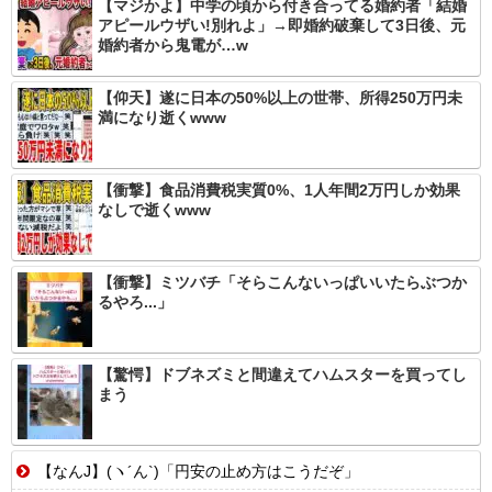
【マジかよ】中学の頃から付き合ってる婚約者「結婚
アピールウザい!別れよ」→即婚約破棄して3日後、元
婚約者から鬼電が…w
【仰天】遂に日本の50%以上の世帯、所得250万円未
満になり逝くwww
【衝撃】食品消費税実質0%、1人年間2万円しか効果
なしで逝くwww
【衝撃】ミツバチ「そらこんないっぱいいたらぶつか
るやろ...」
【驚愕】ドブネズミと間違えてハムスターを買ってし
まう
【なんJ】(ヽ´ん`)「円安の止め方はこうだぞ」