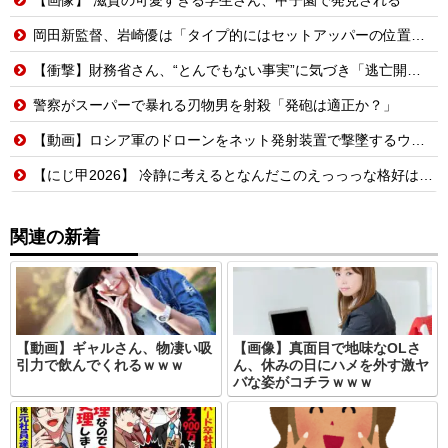
岡田新監督、岩崎優は「タイプ的にはセットアッパーの位置が一番合うてる」←おーん
【衝撃】財務省さん、“とんでもない事実”に気づき「逃亡開始wwwww」
警察がスーパーで暴れる刃物男を射殺「発砲は適正か？」
【動画】ロシア軍のドローンをネット発射装置で撃墜するウクライナ。
【にじ甲2026】 冷静に考えるとなんだこのえっっっな格好は…？
関連の新着
【動画】ギャルさん、物凄い吸
【画像】真面目で地味なOLさ
引力で飲んでくれるｗｗｗ
ん、休みの日にハメを外す激ヤ
バな姿がコチラｗｗｗ