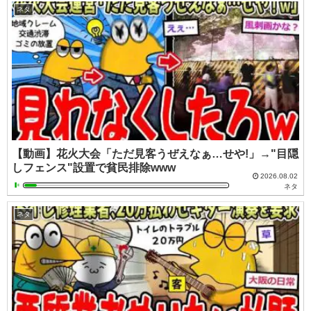
ネタ
【動画】花火大会「ただ見客うぜえなぁ…せや!」→"目隠
しフェンス"設置で貧民排除www
2026.08.02
ネタ
ネタ