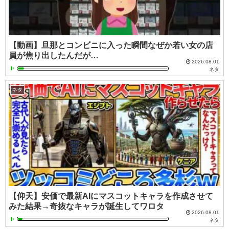
【動画】旦那とコンビニに入った瞬間なぜか若い女の店
員が焦り出したんだが…
2026.08.01
ネタ
ネタ
【仰天】安価で最新AIにマスコットキャラを作成させて
みた結果→奇抜なキャラが誕生してワロタ
2026.08.01
ネタ