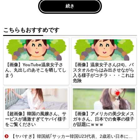
続き
こちらもおすすめです
【画像】YouTube温泉女子さ
【画像】温泉女子さん(24)、バ
ん、丸出しのあそこを晒してし
スタオルからはみ出させながら
まう
入る様子がコチラ・・・これは
危険
【超画像】韓国の風嬢さん、サ
【画像】アメリカの美少女メス
ービスが過激すぎてヤバイ様子
ガキさん、日本での食事の様子
をご覧ください
が話題にｗｗｗ
【ヤバすぎ】韓国紙｢サッカー韓国U23代表、2歳若い日本に負けると歴史的屈辱｣