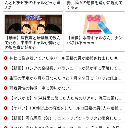
んとピチピチのギャルどっち選
姿、我々の想像を遥かに超えて
ぶ?
くるw
【動画】深夜嫁と居酒屋で飲ん
【画像】水着ギャルさん、ナン
でたら、中学生ギャルが俺たち
パされるｗｗｗ
の飯を食い始めた
神社に住み着いていたネパール国籍の男が逮捕されました #移民 #外国人
【動画】ロシアの空挺兵、パラシュートが開かずに墜落してしまう。
生理の予定が８月６日なんだけど７月２９日にドバッと鮮血でたから生理かな？って思ったのよね
弱者男性の特徴「車に興味がない」
【マジかよ】NISA貧乏に陥った人たちのリアル、流石に厳しい…w↓結果、食生活が悲惨な事に
【ヤバい】100件以上の窃盗をしたトルコ国籍の男3人を逮捕 #移民 #外国人
【動画】両方馬鹿（笑）ミニストップでトラックと衝突したドラレコが（ノ∇`）
アマゾン売り上げ１位のスポットクーラーを 安く買った 今日設置する 予定だが多少でも涼しくなったら良いな