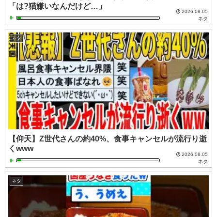
「は?猫嫌いなんだけど…」
2026.08.05
ネタ
ネタ
【仰天】Z世代さんの約40%、食事キャンセルが流行り逝
くwww
2026.08.05
ネタ
ネタ