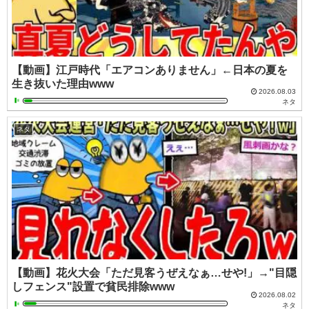
【動画】江戸時代「エアコンありません」←日本の夏を
生き抜いた理由www
2026.08.03
ネタ
ネタ
【動画】花火大会「ただ見客うぜえなぁ…せや!」→"目隠
しフェンス"設置で貧民排除www
2026.08.02
ネタ