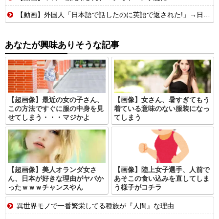
【動画】外国人「日本語で話したのに英語で返された!」→日本人「まず発音を聞かせろ」
あなたが興味ありそうな記事
【超画像】最近の女の子さん、
【画像】女さん、暑すぎてもう
この方法ですぐに服の中身を見
着ている意味のない服装になっ
せてしまう・・・マジかよ
てしまう
【超画像】美人オランダ女さ
【画像】陸上女子選手、人前で
ん、日本が好きな理由がヤバか
あそこの食い込みを直してしま
ったｗｗｗチャンスやん
う様子がコチラ
異世界モノで一番繁栄してる種族が『人間』な理由