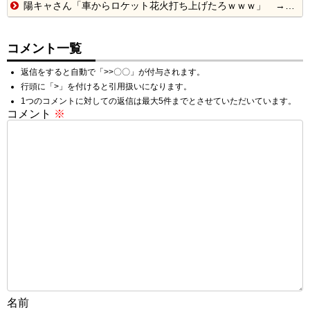
陽キャさん「車からロケット花火打ち上げたろｗｗｗ」 → サンルーフが閉まっていて無事車内に発射
コメント一覧
返信をすると自動で「>>〇〇」が付与されます。
行頭に「>」を付けると引用扱いになります。
1つのコメントに対しての返信は最大5件までとさせていただいています。
コメント
※
名前