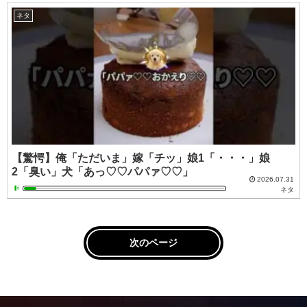
ネタ
【驚愕】俺「ただいま」嫁「チッ」娘1「・・・」娘
2「臭い」犬「あっ♡♡パパァ♡♡」
2026.07.31
ネタ
次のページ