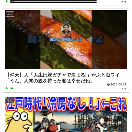
ネタ
ネタ
【仰天】人「人生は親ガチャで決まる!」かぶと虫ワイ
「うん、人間の親を持った君は幸せだね」
2026.08.03
ネタ
ネタ