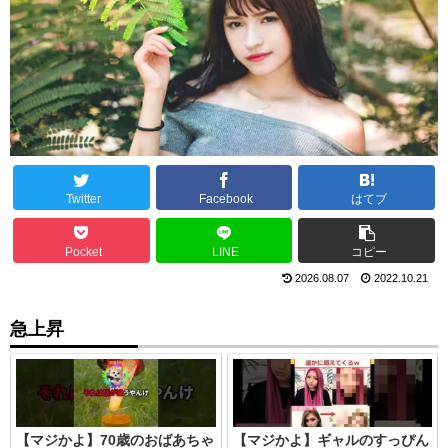
Twitter
Facebook
はてブ
Pocket
LINE
コピー
2026.08.07
2022.10.21
急上昇
【マジかよ】70歳のおばあちゃ
【マジかよ】ギャルのすっぴん