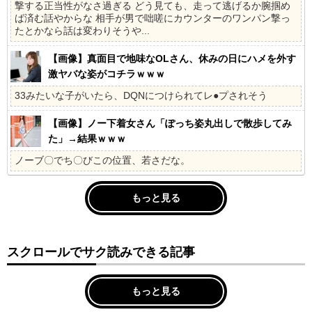
撃する正当性がなさ過ぎる どう見ても、走って逃げるか腕掴め
ば済む話やからな 相手が男で咄嗟にカウンターのワンパン撃っ
たとかなら話は変わりそうや...
【画像】真面目で地味なOLさん、休みの日にハメを外す
激ヤバな姿がコチラｗｗｗ
33みたいな子がいたら、DQNにつけられてレ●プされそう
【画像】ノー下着女さん「ぽっち姿丸出しで散歩してみ
た」→結果ｗｗｗ
ノーブ〇でち〇びこの位置、若さだな。
もっと見る
スクロールでサク読みできる記事
もっと見る