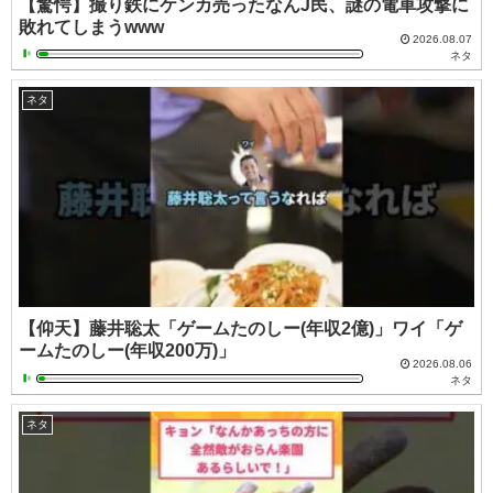
【驚愕】撮り鉄にケンカ売ったなんJ民、謎の電車攻撃に
敗れてしまうwww
2026.08.07
ネタ
ネタ
【仰天】藤井聡太「ゲームたのしー(年収2億)」ワイ「ゲ
ームたのしー(年収200万)」
2026.08.06
ネタ
ネタ