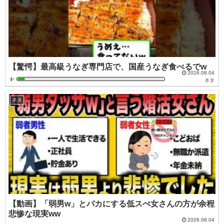
【驚愕】最高級うなぎ専門店で、国産うなぎ食べるでw
2026.08.04
ネタ
ネタ
【動画】「弱男w」とバカにする低スぺ女さんの方が余程
悲惨な現実ww
2026.08.04