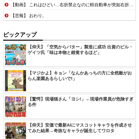
【動画】 これはひどい…右折禁止なのに軽自動車が突如右折し路面電車と衝突→乗ってた三人組が車を捨て逃走ｗｗｗｗｗｗ
【悲報】 おわり。
ピックアップ
【仰天】「空気からバター」製造に成功 出資のビル・
ゲイツ氏「味は本物と錯覚するほど」
【マジかよ】キョン「なんかあっちの方に全然敵がお
らん楽園あるらしいで!」
【驚愕】現場猫さん「ヨシ!」←現場作業員が危険すぎ
る件
【仰天】安価で最新AIにマスコットキャラを作成させ
てみた結果→奇抜なキャラが誕生してワロタ