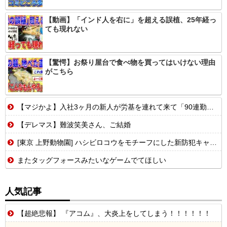
【動画】「インド人を右に」を超える誤植、25年経っ
ても現れない
【驚愕】お祭り屋台で食べ物を買ってはいけない理由
がこちら
【マジかよ】入社3ヶ月の新人が労基を連れて来て「90連勤させられました」「労働基準法違反です」→俺「彼は30連休中ですが?」
【デレマス】難波笑美さん、ご結婚
[東京 上野動物園] ハシビロコウをモチーフにした新防犯キャラクターハシ防を公開！
またタッグフォースみたいなゲームでてほしい
人気記事
【超絶悲報】 『アコム』、大炎上をしてしまう！！！！！！