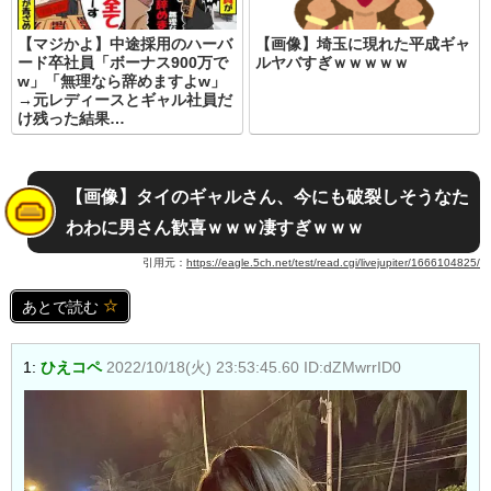
【マジかよ】中途採用のハーバ
【画像】埼玉に現れた平成ギャ
ード卒社員「ボーナス900万で
ルヤバすぎｗｗｗｗｗ
w」「無理なら辞めますよw」
→元レディースとギャル社員だ
け残った結果…
【画像】タイのギャルさん、今にも破裂しそうなた
わわに男さん歓喜ｗｗｗ凄すぎｗｗｗ
引用元：
https://eagle.5ch.net/test/read.cgi/livejupiter/1666104825/
あとで読む
1:
ひえコペ
2022/10/18(火) 23:53:45.60 ID:dZMwrrID0