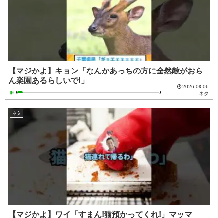
【マジかよ】キョン「なんかあっちの方に全然敵がおら
ん楽園あるらしいで!」
2026.08.06
ネタ
ネタ
【マジかよ】ワイ「すまん!猫預かってくれ!」マッマ