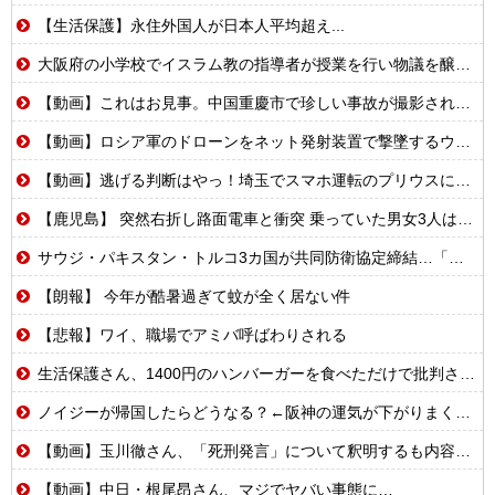
【生活保護】永住外国人が日本人平均超え...
大阪府の小学校でイスラム教の指導者が授業を行い物議を醸す！ #大阪 #イスラム教 #モスク
【動画】これはお見事。中国重慶市で珍しい事故が撮影される。
【動画】ロシア軍のドローンをネット発射装置で撃墜するウクライナ。
【動画】逃げる判断はやっ！埼玉でスマホ運転のプリウスに当て逃げされる車載。
【鹿児島】 突然右折し路面電車と衝突 乗っていた男女3人は車を放置しダッシュで逃走中
サウジ・パキスタン・トルコ3カ国が共同防衛協定締結…「イスラム版NATO」指摘も！
【朗報】 今年が酷暑過ぎて蚊が全く居ない件
【悲報】ワイ、職場でアミバ呼ばわりされる
生活保護さん、1400円のハンバーガーを食べただけで批判される
ノイジーが帰国したらどうなる？←阪神の運気が下がりまくるやろな
【動画】玉川徹さん、「死刑発言」について釈明するも内容がクソすぎて更に大炎上……
【動画】中日・根尾昂さん、マジでヤバい事態に…