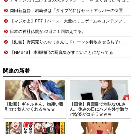
岡田新監督、岩崎優は「タイプ的にはセットアッパーの位置が一番合うてる」←おーん
【マジかよ】FF7リバース「大量のミニゲームやコンテンツでユーザーが疲れ、ゲームから離れた」と浜口直樹ディレクターが公式インタビューで告白
日本の神社仏閣が22日に１回燃えてる。
【動画】野菜売りのおじさんにドローンを特攻させるおそロシア。
【NMB48】 本郷柚巴の写真集がすごいことになってる
関連の新着
【動画】ギャルさん、物凄い吸
【画像】真面目で地味なOLさ
引力で飲んでくれるｗｗｗ
ん、休みの日にハメを外す激ヤ
バな姿がコチラｗｗｗ