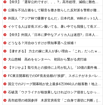
【仰天】「選挙公約ですが、、、?」高市総理、減税に難色を示し続ける玉木代表らを「煽りまくるwwwww」
公園を不法占拠をして騒音を撒き散らした反対派を警察が撤去しました！
外国人「アジア杯で優勝するんだ」日本代表、W杯ポット1入りに現実味!?2030大会で出場枠「64」なら追い風に！アメリカ人もポット1争いに熱視線！【海外の反応】
イケてる人は皆長ズボン履いてる。暑い中でも我慢して長ズボン履いてる。半ズボンはモテ無い。厳しいって
【仰天】外国人「日本に夢中なアメリカ人は迷惑?」日本人の回答が的確すぎた
どうなる？河合ゆうすけが県知事選へ立候補！
【凄すぎる】 力士の嫁に美人が多い理由→「これ」だったｗｗｗｗｗｗｗ
大山悠輔 高めをセンターへ 初回から繋がる虎打線
【マジかよ】取引先との接待に上司が乱入し「10億の案件俺がもらったw残念だったな負け犬w」→取引先社長「誰だね君は…」既に契約成立していて…
FC東京開幕戦でのDF長友佑都の“挨拶”、スポニチがネタバレ報道
国立でのJリーグ開幕戦が史上最多6万3960人の観客数！地上波中継＆劇的な試合展開でSNSでも話題に
石破茂「ウクライナが核放棄しなければロシア侵攻しなかった」
高市総理の靖国参拝 木原官房長官「ご自身で適切に判断」[8/7]