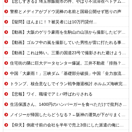
【悲しすぎる】埼玉県飯能市の件、やはり不法滞在ベトナム人でした
警察とメディアがブドウ泥棒の名前と国籍公開せず怒りの声
【疑問】ほんまに！？被災者には10万円貸付...
【動画】大阪のゲリラ豪雨を生駒山の山頂から撮影したビデオが美しい。
【動画】ゴルフ中の嵐を撮影していた男性が雷に打たれる事故。
【動画】これは怖い。三重の国道23号で撮影された避けようがないもらい事故の瞬間。
住宅街の隣に巨大データセンター爆誕。三井不動産「排熱？低周波音？データはまだ出せません」住民ブチギレ
中国「大豪雨！」三峡ダム「基礎部分破損」中国「全力放流！」台風13号「中国上陸予測」台風15号「中国接近（画像」中国「台風同時上陸！（穀物生産が壊滅危機」→
トランプ、核合意なしでイラン戦争撤退検討 ホルムズ海峡完全再開なら
【悲報】ワイ、職場でアミバ呼ばわりされる
生活保護さん、1400円のハンバーガーを食べただけで批判される
ノイジーが帰国したらどうなる？←阪神の運気が下がりまくるやろな
【仰天】倒産寸前の会社を半年で売上3倍にした派遣の俺に上司「派遣のシステムは削除した!社員登用も白紙だなw」→システム復旧せず退職した結果