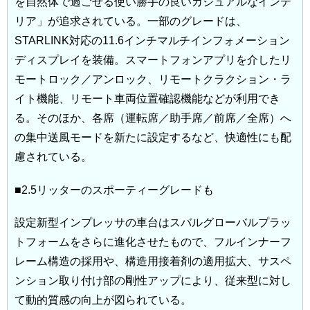
を自然体で過ごせる使い勝手の良いカジュアルなインテ
リア」が追求されている。一部のグレードは、
STARLINK対応の11.6インチマルチインフォメーション
ディスプレイを装備。スマートフォンアプリを介したリ
モートロック／アンロック、リモートクラクション・ラ
イト機能、リモート車両位置確認機能などが利用でき
る。そのほか、各席（運転席／助手席／前席／全席）へ
の集中送風モードを新たに設定するなど、快適性にも配
慮されている。
■2.5リッターのスポーティーグレードも
設定新型インプレッサの車台はスバルグローバルプラッ
トフォームをさらに進化させたもので、フルインナーフ
レーム構造の採用や、構造用接着剤の適用拡大、サスペ
ンション取り付け部の剛性アップにより、従来型に対し
て動的質感の向上が図られている。