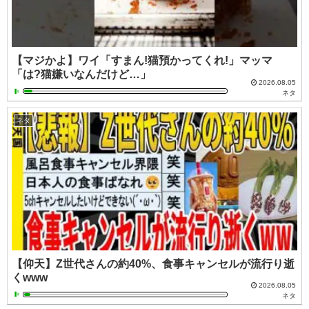
【マジかよ】ワイ「すまん!猫預かってくれ!」マッマ
「は?猫嫌いなんだけど…」
2026.08.05
ネタ
ネタ
【仰天】Z世代さんの約40%、食事キャンセルが流行り逝
くwww
2026.08.05
ネタ