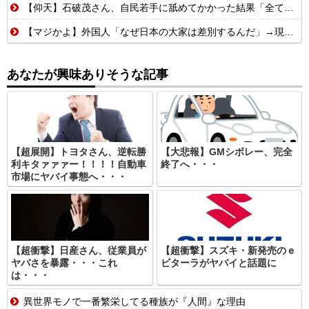
【仰天】石破茂さん、自民若手に舐めてかかった結果「全てを失うwwwww」
【マジかよ】外国人「なぜ日本の大家は差別するんだ」→現役大家の実録に反論できず
あなたが興味ありそうな記事
【超展開】トヨタさん、逆転勝
【大悲報】GMシボレー、完全
利キタァァァー！！！！自動車
終了へ・・・
市場にヤバイ事態へ・・・
【超衝撃】日産さん、従業員が
【超衝撃】スズキ・新発売のｅ
ヤバさを暴露・・・これ
ビターラがヤバイと話題に
は・・・
異世界モノで一番繁栄してる種族が『人間』な理由