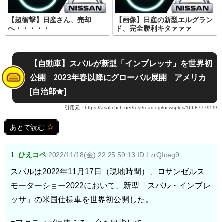
【超衝撃】日産さん、売却
【画像】日産の新型エルグラン
へ・・・・・
ド、完全勝利キタァァァ
【自動車】スバルが新型「インプレッサ」を世界初
公開 2023年春以降にグローバル展開 アメリカ
[自治郎★]
引用元：
https://asahi.5ch.net/test/read.cgi/newsplus/1668777959/
あとで読む
1:
ひえコペ
2022/11/18(金) 22:25:59.13 ID:LzrQIoeg9
スバルは2022年11月17日（現地時間）、ロサンゼルス
モーターショー2022において、新型「スバル・インプレ
ッサ」の米国仕様車を世界初公開した。