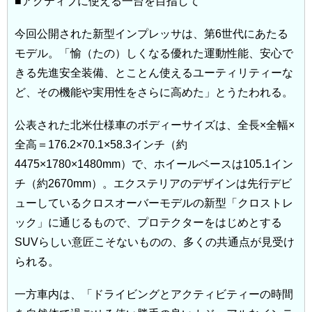
■アクティブに使える一台を目指して
今回公開された新型インプレッサは、第6世代にあたる
モデル。「愉（たの）しくなる優れた運動性能、安心で
きる先進安全装備、とことん使えるユーティリティーな
ど、その機能や実用性をさらに高めた」とうたわれる。
公表された北米仕様車のボディーサイズは、全長×全幅×
全高＝176.2×70.1×58.3インチ（約
4475×1780×1480mm）で、ホイールベースは105.1イン
チ（約2670mm）。エクステリアのデザインは先行デビ
ューしているクロスオーバーモデルの新型「クロストレ
ック」に通じるもので、プロテクターをはじめとする
SUVらしい意匠こそないものの、多くの共通点が見受け
られる。
一方車内は、「ドライビングとアクティビティーの時間