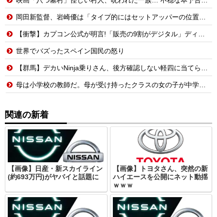
岡田新監督、岩崎優は「タイプ的にはセットアッパーの位置が一番合うてる」←おーん
【衝撃】カプコン公式が明言!「販売の9割がデジタル」ディスク市場縮小でもノーダメ
世界でバズったスペイン国民の怒り
【群馬】デカいNinja乗りさん、後方確認しない軽四に当てられてしまう。
母は小学校の教師だ。母が受け持ったクラスの女の子が中学でいじめを受けているようで母を頼ってくる
関連の新着
【画像】日産・新スカイライン
【画像】トヨタさん、突然の新
(約693万円)がヤバイと話題に
ハイエースを公開にネット動揺
ｗｗｗ