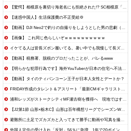
【驚愕】相模原を裏切り海老名にも拒絶された!? SC相模原「移転騒動」の悲惨な結末
【迷惑中国人】生活保護費の不正受給💢
【動画】DJI Neo2で釣りの自撮りをしようとした男の悲劇（ノ∇`）
【画像】 これ同じ色らしいぞｗｗｗｗｗｗｗｗｗｗ
イケてる人は皆長ズボン履いてる。暑い中でも我慢して長ズボン履いてる。半ズボンはモテ無い。厳しいって
【動画】税務署、脱税のプロだったことが、バレるwww
【明らかな犯罪行為です】海外YouTuberが日本の住宅へ不法侵入する動画を投稿
【動画】タイのティパンコーン王子が日本人女性とデートか？
FRIDAY作成のタレント＆アスリート「最新CMギャラリスト」消えた女優、旧ジャニの明暗、規格外の13億円!?
浦和レッズがストークシティMF瀬古樹を獲得へ 現地ではすでにクラブ間合意との情報
【J2第1節 山形×栃木C】山形は百年構想リーグでシーズンW喫した栃木C下し開幕白星！川名連介は移籍後初ゴール
避難所に土足でズカズカと入ってきて勝手に動画や写真を撮影したメディア取材陣、挙句の果てに要求してきたのは……
外国人定住の受け入れ「反対」56％に急増…1年で20ポイント超上昇