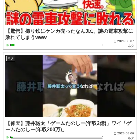
【驚愕】撮り鉄にケンカ売ったなんJ民、謎の電車攻撃に
敗れてしまうwww
2026.08.07
ネタ
ネタ
【仰天】藤井聡太「ゲームたのしー(年収2億)」ワイ「ゲ
ームたのしー(年収200万)」
2026.08.06
ネタ