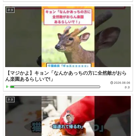
ネタ
【マジかよ】キョン「なんかあっちの方に全然敵がおら
ん楽園あるらしいで!」
2026.08.06
ネタ
ネタ