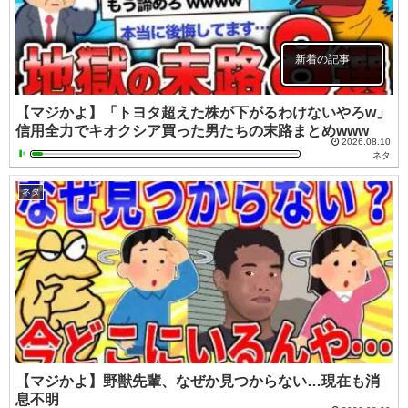
新着の記事
【マジかよ】「トヨタ超えた株が下がるわけないやろw」
信用全力でキオクシア買った男たちの末路まとめwww
2026.08.10
ネタ
ネタ
【マジかよ】野獣先輩、なぜか見つからない…現在も消
息不明