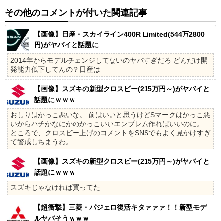
その他のコメントが付いた関連記事
【画像】日産・スカイライン400R Limited(544万2800
円)がヤバイと話題に
2014年からモデルチェンジしてないのヤバすぎだろ どんだけ開
発能力低下してんの？日産は
【画像】スズキの新型クロスビー(215万円～)がヤバイと
話題にｗｗｗ
おしりはかっこ悪いな。 前はいいと思うけどSマークはかっこ悪
いからハチかなにかのかっこいいエンブレム作ればいいのに。
ところで、クロスビー上げのコメントをSNSでもよく見かけすぎ
て警戒しちまうわ。
【画像】スズキの新型クロスビー(215万円～)がヤバイと
話題にｗｗｗ
スズキじゃなければ買ってた
【超衝撃】三菱・パジェロ復活キタァァァ！！新型モデ
ルヤバそうｗｗｗ