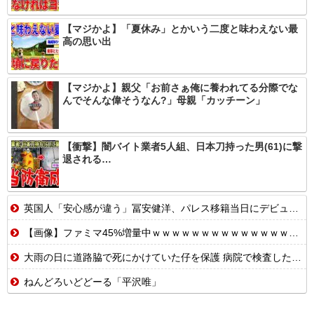
【マジかよ】「夏休み」とかいう二度と味わえない最
高の思い出
【マジかよ】親父「お前さぁ俺に養われてる分際でな
んでそんな偉そうなん?」母親「カッチーン」
【衝撃】闇バイト業者5人組、日本刀持った男(61)に撃
退される…
英国人「安心感が違う」冨安健洋、パレス移籍当日にデビュー！圧巻3連続ブロックも披露で現地サポが気づく..【海外の反応】
【画像】ファミマ45%増量中ｗｗｗｗｗｗｗｗｗｗｗｗｗｗｗｗｗｗｗｗｗｗ
大雨の日に道路脇で死にかけていた仔を保護 病院で検査したらコクシジウムが……orz【再】
ねんどろいどどーる「平沢唯」