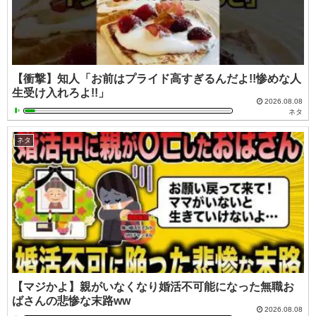
【衝撃】知人「お前はプライド高すぎるんだよ!!惨めな人
生受け入れろよ!!」
2026.08.08
ネタ
ネタ
【マジかよ】親がいなくなり婚活不可能になった無職お
ばさんの悲惨な末路ww
2026.08.08