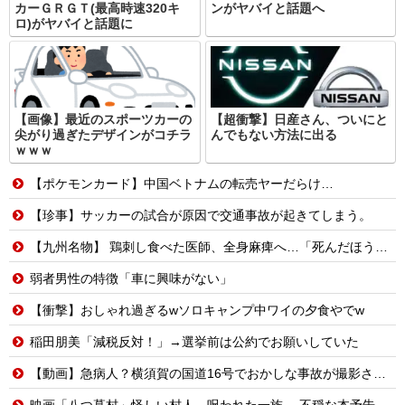
カーＧＲＧＴ(最高時速320キ
ンがヤバイと話題へ
ロ)がヤバイと話題に
【画像】最近のスポーツカーの
【超衝撃】日産さん、ついにと
尖がり過ぎたデザインがコチラ
んでもない方法に出る
ｗｗｗ
【ポケモンカード】中国ベトナムの転売ヤーだらけ…
【珍事】サッカーの試合が原因で交通事故が起きてしまう。
【九州名物】 鶏刺し食べた医師、全身麻痺へ…「死んだほうが良い」
弱者男性の特徴「車に興味がない」
【衝撃】おしゃれ過ぎるwソロキャンプ中ワイの夕食やでw
稲田朋美「減税反対！」→選挙前は公約でお願いしていた
【動画】急病人？横須賀の国道16号でおかしな事故が撮影される。
映画「八つ墓村」怪しい村人、呪われた一族… 不穏な本予告公開 主題歌はB’zの松本孝弘率いるTMG