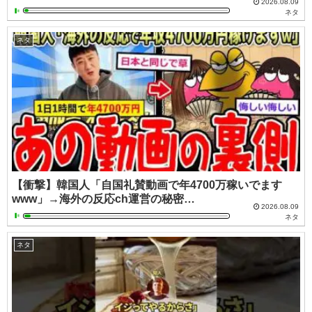
2026.08.09
ネタ
ネタ
【衝撃】韓国人「自国礼賛動画で年4700万稼いでます
www」→海外の反応ch運営の秘密…
2026.08.09
ネタ
ネタ