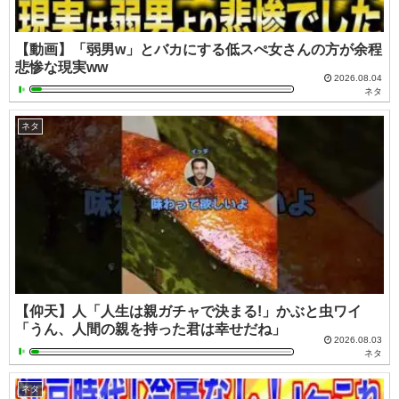
【動画】「弱男w」とバカにする低スぺ女さんの方が余程
悲惨な現実ww
2026.08.04
ネタ
ネタ
【仰天】人「人生は親ガチャで決まる!」かぶと虫ワイ
「うん、人間の親を持った君は幸せだね」
2026.08.03
ネタ
ネタ