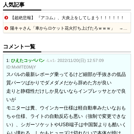
人気記事
【超絶悲報】 『アコム』、大炎上をしてしまう！！！！！！
陽キャさん「車からロケット花火打ち上げたろｗｗｗ」 → サンルーフが閉まっていて無事車内に発射
コメント一覧
1:
ひえたコッペパン
-Lv1-
2022/11/20(日) 12:57:09
ID:MxMTE0MjY
スバルの最新レボーグ乗ってるけど細部が手抜きの低品
質パーツばかりでダメダメだから辞めた方が良い
走りと静穏性だけしか見ないならインプレッサとかで良
いが
モニターは糞、ウインカー仕様は軽自動車みたいなおも
ちゃ仕様、ライトの自動反応も悪い（強制で変更できな
い）、シガーソケットやUSB端子は中国製よりも酷いく
らい壊れる。しかもヒューズは切れないで本体が焼け