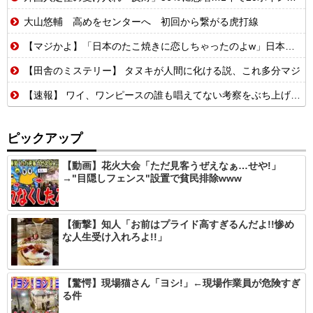
大山悠輔 高めをセンターへ 初回から繋がる虎打線
【マジかよ】「日本のたこ焼きに恋しちゃったのよw」日本留学したカナダ人が母国でたこ焼き屋を開業した結果w
【田舎のミステリー】 タヌキが人間に化ける説、これ多分マジ
【速報】 ワイ、ワンピースの誰も唱えてない考察をぶち上げる【世界初】
ピックアップ
【動画】花火大会「ただ見客うぜえなぁ…せや!」
→"目隠しフェンス"設置で貧民排除www
【衝撃】知人「お前はプライド高すぎるんだよ!!惨め
な人生受け入れろよ!!」
【驚愕】現場猫さん「ヨシ!」←現場作業員が危険すぎ
る件