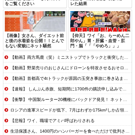
をご覧ください
レた結果
【画像】女さん、ダイエット前
【仰天】ワイ「お、らーめん二
と後の水着姿を公開！！とんで
郎やん」胃・肝臓・血管・肛
もない変貌にネット騒然
門・脳「「「やめろ」」」
【動画】両方馬鹿（笑）ミニストップでトラックと衝突したドラレコが（ノ∇`）
【動画】野菜売りのおじさんにドローンを特攻させるおそロシア。
【動画】首都高で4tトラックが原因の玉突き事故に巻き込まれた軽バンの車載。
【速報】 しんぶん赤旗、短期間に1700件の購読申し込みで嬉し泣き→「うそでーす」虚偽申し込みと判明→ 共産党が刑事告訴「厳重な処罰を求める」
【衝撃】 中国製ルーター20機種にバックドア発見！ ネットに繋ぐだけで35秒ごとに中国のサーバーと通信
ロシアの進軍スピードが低下、7月はわずか175km²しか占領できず！
【悲報】ワイ、職場でアミバ呼ばわりされる
生活保護さん、1400円のハンバーガーを食べただけで批判される