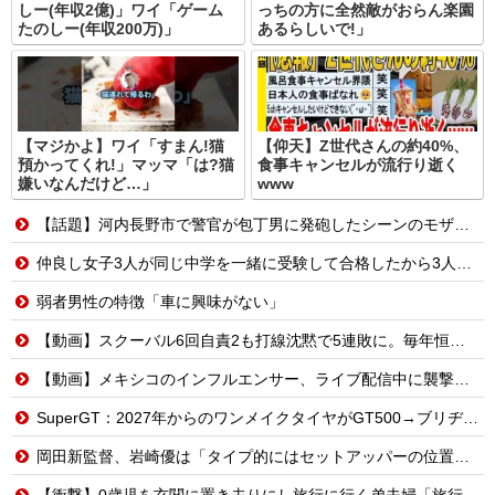
しー(年収2億)」ワイ「ゲーム
っちの方に全然敵がおらん楽園
たのしー(年収200万)」
あるらしいで!」
【マジかよ】ワイ「すまん!猫
【仰天】Z世代さんの約40%、
預かってくれ!」マッマ「は?猫
食事キャンセルが流行り逝く
嫌いなんだけど…」
www
【話題】河内長野市で警官が包丁男に発砲したシーンのモザ無し映像が公開される。
仲良し女子3人が同じ中学を一緒に受験して合格したから3人で進学するんだってと言ってる
弱者男性の特徴「車に興味がない」
【動画】スクーバル6回自責2も打線沈黙で5連敗に。毎年恒例の苦しい時期に入るドジャースファン
【動画】メキシコのインフルエンサー、ライブ配信中に襲撃されて死亡。
SuperGT：2027年からのワンメイクタイヤがGT500→ブリヂストン、GT300→ダンロップに決まったわけだが
岡田新監督、岩崎優は「タイプ的にはセットアッパーの位置が一番合うてる」←おーん
【衝撃】0歳児を玄関に置き去りにし旅行に行く弟夫婦「旅行中、1ヶ月世話しろw」18年後に返せと言われ「お前らの子供、捨てたよ?」「は!?」