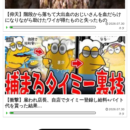
【仰天】階段から落ちて大出血のおじいさんを血だらけ
になりながら助けたワイが得たものと失ったもの
2026.07.30
ネタ
ネタ
【衝撃】雇われ店長、自店でタイミー登録し給料+バイト
代を貰った結果…
2026.07.30
ネタ