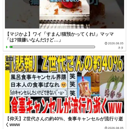
【マジかよ】ワイ「すまん!猫預かってくれ!」マッマ
「は?猫嫌いなんだけど…」
2026.08.05
ネタ
ネタ
【仰天】Z世代さんの約40%、食事キャンセルが流行り逝
くwww
2026.08.05