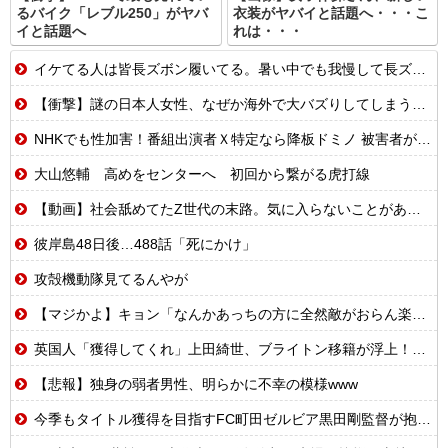
るバイク「レブル250」がヤバ
衣装がヤバイと話題へ・・・こ
イと話題へ
れは・・・
イケてる人は皆長ズボン履いてる。暑い中でも我慢して長ズボン履いてる。半ズボンはモテ無い。厳しいって
【衝撃】謎の日本人女性、なぜか海外で大バズりしてしまうwww
NHKでも性加害！番組出演者Ｘ特定なら降板ドミノ 被害者があえて〝最強〟労働組合を頼ったワケ
大山悠輔 高めをセンターへ 初回から繋がる虎打線
【動画】社会舐めてたZ世代の末路。気に入らないことがあれば退職代行で即退職!理想の職場を求め続けた結果
彼岸島48日後…488話「死にかけ」
攻殻機動隊見てるんやが
【マジかよ】キョン「なんかあっちの方に全然敵がおらん楽園あるらしいで!」
英国人「獲得してくれ」上田綺世、ブライトン移籍が浮上！三笘薫との日本代表ホットライン実現!?現地サポ大興奮！「勘弁してくれ」と危惧される懸念点とは!?【海外の反応】
【悲報】独身の弱者男性、明らかに不幸の模様www
今季もタイトル獲得を目指すFC町田ゼルビア黒田剛監督が抱負を語る