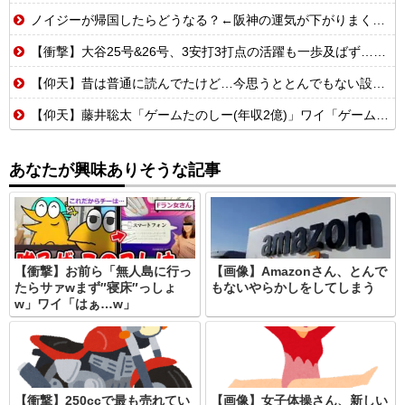
ノイジーが帰国したらどうなる？←阪神の運気が下がりまくるやろな
【衝撃】大谷25号&26号、3安打3打点の活躍も一歩及ばず…それでも希望を見出すLADファン反応集 MLB2026シーズン 8.
【仰天】昔は普通に読んでたけど…今思うととんでもない設定の少女漫画
【仰天】藤井聡太「ゲームたのしー(年収2億)」ワイ「ゲームたのしー(年収200万)」
あなたが興味ありそうな記事
【衝撃】お前ら「無人島に行っ
【画像】Amazonさん、とんで
たらサァwまず″寝床″っしょ
もないやらかしをしてしまう
w」ワイ「はぁ…w」
【衝撃】250ccで最も売れてい
【画像】女子体操さん、新しい