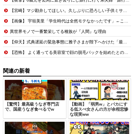
【宮崎】マジ勘弁してほしい。久しぶりに恐ろしい子供ミサイルを見た。
【画像】 宇垣美里「学生時代は全然モテなかったです」←これほんまかぁ？w w w w w w w w
異世界モノで一番繁栄してる種族が『人間』な理由
【仰天】式典遅延の緊急事態に雅子さまが陛下へかけた「最高の一言」とは? 楽曲提供:株式会社FLMusic
【恐怖】 よく通ってる美容室で顔の脱毛パックを始めたとのことだったので試してみることに→パックを顔に塗られた後、鏡を見てみたらそこには・・・
関連の新着
【驚愕】最高級うなぎ専門店
【動画】「弱男w」とバカにす
で、国産うなぎ食べるでw
る低スぺ女さんの方が余程悲惨
な現実ww