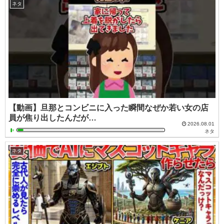
ネタ
【動画】旦那とコンビニに入った瞬間なぜか若い女の店
員が焦り出したんだが…
2026.08.01
ネタ
ネタ