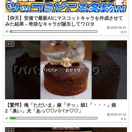
【仰天】安価で最新AIにマスコットキャラを作成させて
みた結果→奇抜なキャラが誕生してワロタ
2026.08.01
ネタ
ネタ
【驚愕】俺「ただいま」嫁「チッ」娘1「・・・」娘
2「臭い」犬「あっ♡♡パパァ♡♡」
2026.07.31
ネタ
ネタ