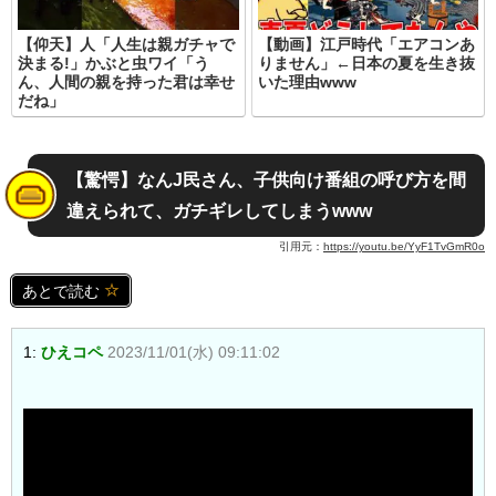
【仰天】人「人生は親ガチャで
【動画】江戸時代「エアコンあ
決まる!」かぶと虫ワイ「う
りません」←日本の夏を生き抜
ん、人間の親を持った君は幸せ
いた理由www
だね」
【驚愕】なんJ民さん、子供向け番組の呼び方を間
違えられて、ガチギレしてしまうwww
引用元：
https://youtu.be/YyF1TvGmR0o
あとで読む
1:
ひえコペ
2023/11/01(水) 09:11:02