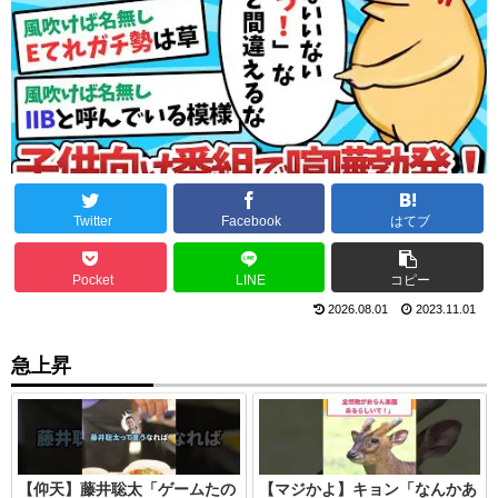
Twitter
Facebook
はてブ
Pocket
LINE
コピー
2026.08.01
2023.11.01
急上昇
【仰天】藤井聡太「ゲームたの
【マジかよ】キョン「なんかあ