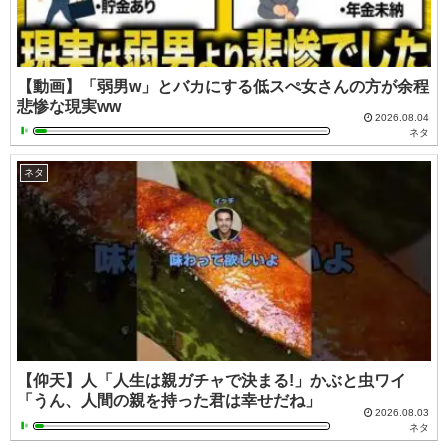
【動画】「弱男w」とバカにする低スぺ女さんの方が余程
悲惨な現実ww
2026.08.04
ネタ
ネタ
【仰天】人「人生は親ガチャで決まる!」かぶと虫ワイ
「うん、人間の親を持った君は幸せだね」
2026.08.03
ネタ