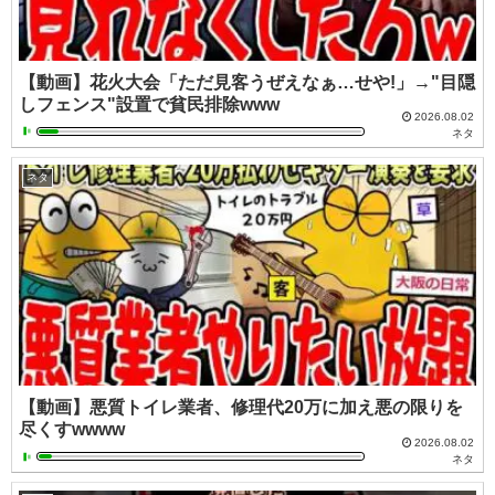
【動画】花火大会「ただ見客うぜえなぁ…せや!」→"目隠
しフェンス"設置で貧民排除www
2026.08.02
ネタ
ネタ
【動画】悪質トイレ業者、修理代20万に加え悪の限りを
尽くすwwww
2026.08.02
ネタ