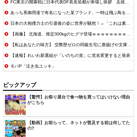
FC東京の開幕戦に日本代表DF長友佑都が来場し挨拶 去就に注目集まる
あっち系御用達で有名になった某ブランド、一時は飛ぶ鳥を落とす勢いだったが今期の業績は……
日本の大相撲力士の引退後の姿に世界が騒然！←「これは素晴らしい！」（海外の反応）
【画像】 北海道、推定300kgのヒグマ登場ｗｗｗｗｗｗｗｗｗｗｗｗｗｗｗｗｗｗｗｗ
【私はあなたの味方】 交際歴ゼロの同級生宅に唐揚げや文庫本を20回以上届けた24歳女を逮捕
【速報】れいわ新選組が「いのちの党」に党名変更すると発表
モバP「泣き虫ユッキ」
ピックアップ
【驚愕】お祭り屋台で食べ物を買ってはいけない理由
がこちら
【動画】お前らって、ネットが普及する前は何してた
の?