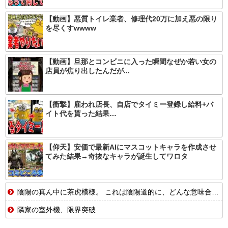
【動画】悪質トイレ業者、修理代20万に加え悪の限り
を尽くすwwww
【動画】旦那とコンビニに入った瞬間なぜか若い女の
店員が焦り出したんだが...
【衝撃】雇われ店長、自店でタイミー登録し給料+バ
イト代を貰った結果…
【仰天】安価で最新AIにマスコットキャラを作成させ
てみた結果→奇抜なキャラが誕生してワロタ
陰陽の真ん中に茶虎模様。 これは陰陽道的に、どんな意味合いになるんでしょ。【再】
隣家の室外機、限界突破