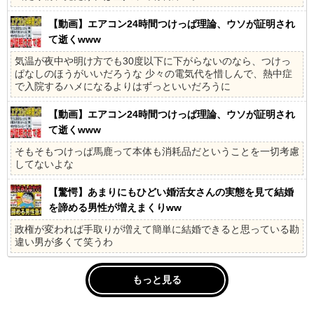
【動画】エアコン24時間つけっぱ理論、ウソが証明され
て逝くwww
気温が夜中や明け方でも30度以下に下がらないのなら、つけっ
ぱなしのほうがいいだろうな 少々の電気代を惜しんで、熱中症
で入院するハメになるよりはずっといいだろうに
【動画】エアコン24時間つけっぱ理論、ウソが証明され
て逝くwww
そもそもつけっぱ馬鹿って本体も消耗品だということを一切考慮
してないよな
【驚愕】あまりにもひどい婚活女さんの実態を見て結婚
を諦める男性が増えまくりww
政権が変われば手取りが増えて簡単に結婚できると思っている勘
違い男が多くて笑うわ
もっと見る