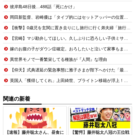
続き
こちらもおすすめです
【画像】藤井聡太さん、約束を
【画像】藤井聡太四冠、質素な