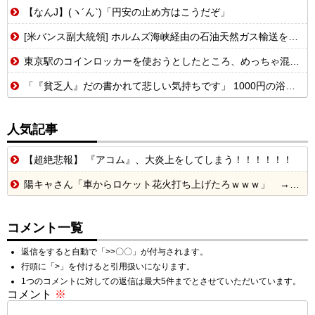
【なんJ】(ヽ´ん`)「円安の止め方はこうだぞ」
[米バンス副大統領] ホルムズ海峡経由の石油天然ガス輸送を戦闘前の水準に戻す事を表明！
東京駅のコインロッカーを使おうとしたところ、めっちゃ混んでいるなか、鍵が...
「『貧乏人』だの書かれて悲しい気持ちです」 1000円の浴衣を楽しむ和装愛好家 涼やかな着こなしに寄せられた心ない声
人気記事
【超絶悲報】 『アコム』、大炎上をしてしまう！！！！！！
陽キャさん「車からロケット花火打ち上げたろｗｗｗ」 → サンルーフが閉まっていて無事車内に発射
コメント一覧
返信をすると自動で「>>〇〇」が付与されます。
行頭に「>」を付けると引用扱いになります。
1つのコメントに対しての返信は最大5件までとさせていただいています。
コメント
※