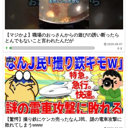
【マジかよ】職場のおっさんからの遊びの誘い断ったら
とんでもないこと言われたんだが
2026.08.07
ネタ
ネタ
【驚愕】撮り鉄にケンカ売ったなんJ民、謎の電車攻撃に
敗れてしまうwww