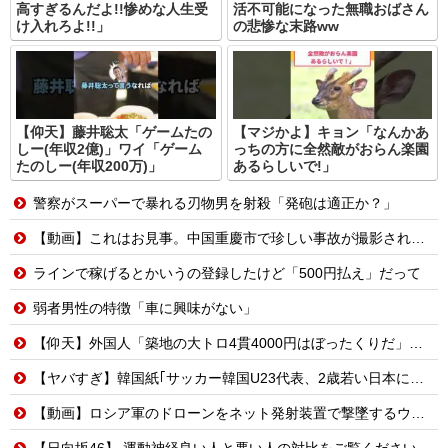
高すぎるんだよ!!惨めな人生受
活不可能になった無職おばさん
け入れろよ!!」
の悲惨な末路ww
【仰天】藤井聡太「ゲームたの
【マジかよ】キョン「なんかあ
しー(年収2億)」ワイ「ゲーム
っちの方に全然敵がおらん楽園
たのしー(年収200万)」
あるらしいで!」
警察がスーパーで暴れる刃物男を射殺「発砲は適正か？」
【動画】これはお見事。中国重慶市で珍しい事故が撮影される。
ラインで稼げるとかいうの登録したけど「500円払え」だって
弱者男性の特徴「車に興味がない」
【仰天】外国人「築地の大トロ4貫4000円はぼったくりだ」→日本人の反応が真っ二つに
【ヤバすぎ】韓国紙｢サッカー韓国U23代表、2歳若い日本に負けると歴史的屈辱｣
【動画】ロシア軍のドローンをネット発射装置で撃墜するウクライナ。
【日向坂46】 運動神経良い人と悪い人の対比をご覧ください…