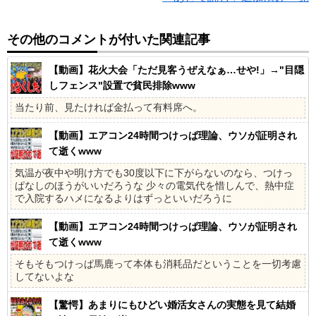
その他のコメントが付いた関連記事
【動画】花火大会「ただ見客うぜえなぁ…せや!」→"目隠
しフェンス"設置で貧民排除www
当たり前、見たければ金払って有料席へ。
【動画】エアコン24時間つけっぱ理論、ウソが証明され
て逝くwww
気温が夜中や明け方でも30度以下に下がらないのなら、つけっ
ぱなしのほうがいいだろうな 少々の電気代を惜しんで、熱中症
で入院するハメになるよりはずっといいだろうに
【動画】エアコン24時間つけっぱ理論、ウソが証明され
て逝くwww
そもそもつけっぱ馬鹿って本体も消耗品だということを一切考慮
してないよな
【驚愕】あまりにもひどい婚活女さんの実態を見て結婚