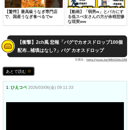
【驚愕】最高級うなぎ専門店
【動画】「弱男w」とバカにす
で、国産うなぎ食べるでw
る低スぺ女さんの方が余程悲惨
な現実ww
【衝撃】2ch風 悲報「バグでカオスドロップ100個
配布...補填はなし?」バグ カオスドロップ
引用元：
https://youtu.be/WlhGSrkv1R8
あとで読む
1:
ひえコペ
2026/03/06(金) 09:11:33