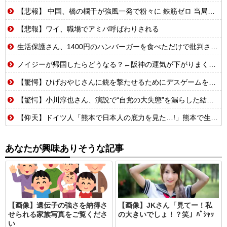
【悲報】 中国、橋の欄干が強風一発で粉々に 鉄筋ゼロ 当局「接着剤でくっつけただけ」「正常で、品質問題はない」
【悲報】ワイ、職場でアミバ呼ばわりされる
生活保護さん、1400円のハンバーガーを食べただけで批判される
ノイジーが帰国したらどうなる？←阪神の運気が下がりまくるやろな
【驚愕】ひげおやじさんに銃を撃たせるためにデスゲームを開催するはりーシ
【驚愕】小川淳也さん、演説で“自党の大失態”を漏らした結果→党からブチギレられるwwwww
【仰天】ドイツ人「熊本で日本人の底力を見た…!」熊本で生まれて初めて震度7の大地震を経験したドイツ人。直後、日本人たちの行動に衝撃を受けてしまう…
あなたが興味ありそうな記事
【画像】遺伝子の強さを納得さ
【画像】JKさん「見てー！私
せられる家族写真をご覧くださ
の大きいでしょ！？笑」ﾊﾟｼｬｯ
い