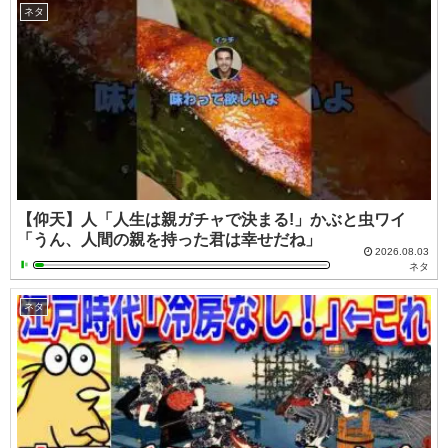
ネタ
【仰天】人「人生は親ガチャで決まる!」かぶと虫ワイ
「うん、人間の親を持った君は幸せだね」
2026.08.03
ネタ
ネタ