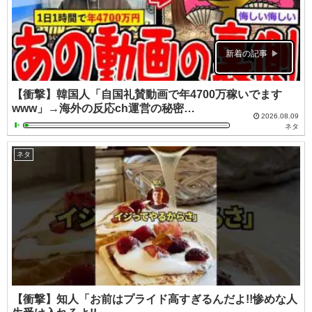
新着の記事
【衝撃】韓国人「自国礼賛動画で年4700万稼いでます
www」→海外の反応ch運営の秘密…
2026.08.09
ネタ
ネタ
【衝撃】知人「お前はプライド高すぎるんだよ!!惨めな人