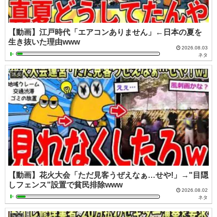
【動画】江戸時代「エアコンありません」←日本の夏を
生き抜いた理由www
2026.08.03
ネタ
ネタ
【動画】花火大会「ただ見客うぜえなぁ…せや!」→"目隠
しフェンス"設置で貧民排除www
2026.08.02
ネタ
ネタ