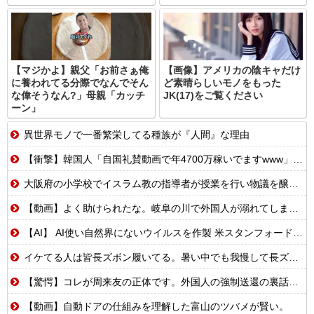
【マジかよ】親父「お前さぁ俺
【画像】アメリカの陰キャだけ
に養われてる分際でなんでそん
ど素晴らしいモノをもった
な偉そうなん?」母親「カッチ
JK(17)をご覧ください
ーン」
異世界モノで一番繁栄してる種族が『人間』な理由
【衝撃】韓国人「自国礼賛動画で年4700万稼いでますwww」→海外の反応ch運営の秘密…
大阪府の小学校でイスラム教の指導者が授業を行い物議を醸す！ #大阪 #イスラム教 #モスク
【動画】よく助けられたな。岐阜の川で外国人が溺れてしまう事故。
【AI】 AI使い自然界にないウイルスを作製 米スタンフォード大学が成果発表
イケてる人は皆長ズボン履いてる。暑い中でも我慢して長ズボン履いてる。半ズボンはモテ無い。厳しいって
【驚愕】コレが周来友の正体です。外国人の強制送還の裏話を聞いて鳥肌が立ちました…
【動画】自動ドアの仕組みを理解した富山のツバメが賢い。