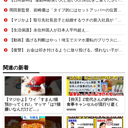
岡田新監督、岩崎優は「タイプ的にはセットアッパーの位置が一番合うてる」←おーん
【マジかよ】取引先社長息子と結婚するウチの新入社員が「結婚も契約も中止になりました…」→俺「こっちもグループ全社の取引中止しよう」
【生活保護】永住外国人が日本人平均超え...
【動画】逃げる判断はやっ！埼玉でスマホ運転のプリウスに当て逃げされる車載。
【復讐】 お金は叩き付けるように放り投げる。慣れない子がレジ打つと舌打ちしておっせーなと言う。
関連の新着
【マジかよ】ワイ「すまん!猫
【仰天】Z世代さんの約40%、
預かってくれ!」マッマ「は?猫
食事キャンセルが流行り逝く
嫌いなんだけど…」
www