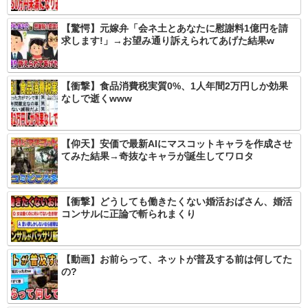
【驚愕】元嫁弁「会ネ土とあなたに慰謝料1億円を請
求します!」→お望み通り訴えられてあげた結果w
【衝撃】食品消費税実質0%、1人年間2万円しか効果
なしで逝くwww
【仰天】安価で最新AIにマスコットキャラを作成させ
てみた結果→奇抜なキャラが誕生してワロタ
【衝撃】どうしても働きたくない婚活おばさん、婚活
コンサルに正論で斬られまくり
【動画】お前らって、ネットが普及する前は何してた
の?