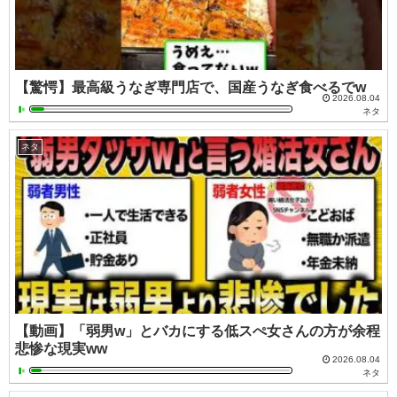
【驚愕】最高級うなぎ専門店で、国産うなぎ食べるでw
2026.08.04
ネタ
ネタ
【動画】「弱男w」とバカにする低スぺ女さんの方が余程
悲惨な現実ww
2026.08.04
ネタ