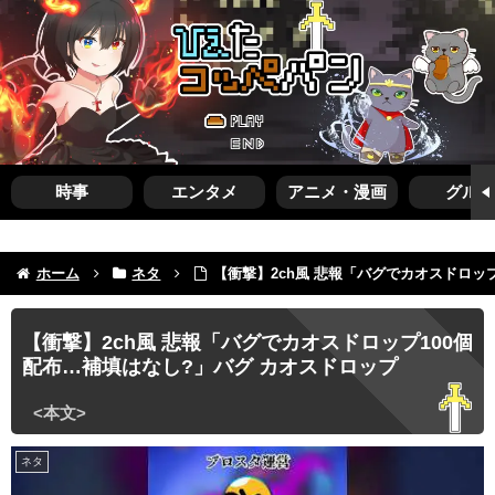
時事
エンタメ
アニメ・漫画
グルメ
ホーム
ネタ
【衝撃】2ch風 悲報「バグでカオスドロッ
【衝撃】2ch風 悲報「バグでカオスドロップ100個
配布…補填はなし?」バグ カオスドロップ
ネタ