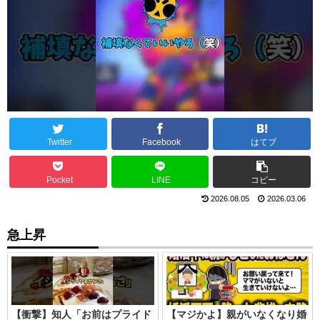
Twitter
Facebook
はてブ
Pocket
LINE
コピー
2026.08.05
2026.03.06
急上昇
【衝撃】知人「お前はプライド
【マジかよ】親がいなくなり婚