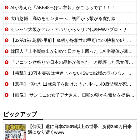
AIが考えた「AKB48っぽい衣装」がこちらです！！！
大山悠輔 高めをセンターへ 初回から繋がる虎打線
セレッソ大阪がアル・アハリからシリア代表FWパブロ・サバックを獲得へ 2025年のKリーグ得点王
【J2第1節 鳥栖×甲府】鳥栖が好相性の甲府に2-0快勝で5年ぶり開幕白星！田中雄大は古巣に恩返しPK弾
韓国人「上半期輸出が初めて日本を上回った…AI半導体が牽引で今年も4位狙える」
「アニソン盆祭りで日本の品格が落ちた」と酷評した元女優、「あんたが品格を語るのかよ！」と総ツッコミを食らってしまい……
【衝撃】10万本突破は伊達じゃない!Switch2版のライバル、まさかのSwitch版だったw
【悲痛】 溺れた11歳息子を助けようと川へ…40歳父親が死亡 息子は母親が救助 愛知
【画像】 サンモニの女子アナさん、日曜の朝から素材を提供してしまう
ピックアップ
【仰天】遂に日本の50%以上の世帯、所得250万円未
満になり逝くwww