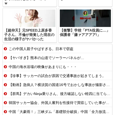
ｗ
【超仰天】元SPEED上原多香
【衝撃】学校「PTA役員に…」
子さん、不倫が発覚した現在の
保護者「嫌ァアアアア!」
生活の様子がヤバかった
この中国人親子やばすぎる。日本で窃盗
【ヤバすぎ】熊本の山道でソーラーパネルが…
中国の海水浴場の映像があまりにも・・・
【珍事】サッカーの試合が原因で交通事故が起きてしまう。
【動画】急病人？横須賀の国道16号でおかしな事故が撮影される。
【群馬】デカいNinja乗りさん、後方確認しない軽四に当てられてしまう。
韓国サッカー協会、外国人審判を性接待で買収していた事が判明
中国「大豪雨！」三峡ダム「基礎部分破損」中国「全力放流！」台風13号「中国上陸予測」台風15号「中国接近（画像」中国「台風同時上陸！（穀物生産が壊滅危機」→