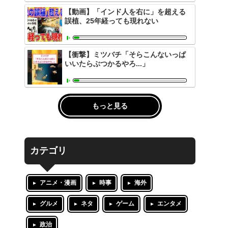
【動画】「インド人を右に」を超える
誤植、25年経っても現れない
【衝撃】ミツバチ「そらこんないっぱ
いいたらぶつかるやろ...」
もっと見る
カテゴリ
アニメ・漫画
時事
海外
グルメ
ネタ
ゲーム
エンタメ
政治