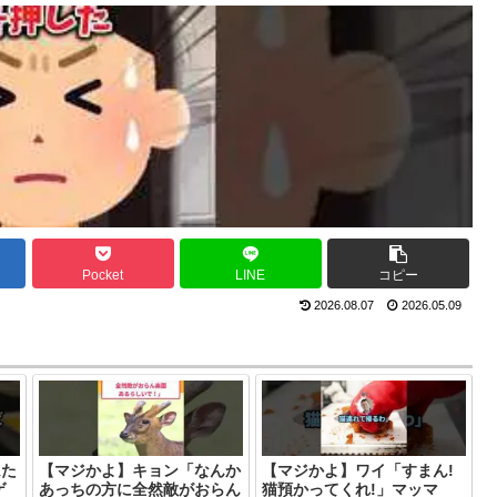
Pocket
LINE
コピー
2026.08.07
2026.05.09
ムた
【マジかよ】キョン「なんか
【マジかよ】ワイ「すまん!
ゲ
あっちの方に全然敵がおらん
猫預かってくれ!」マッマ