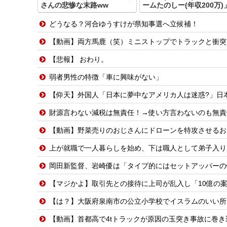
さんの悲惨な末路ww
ームたのしー(年収200万)
どうなる？河合ゆうすけが県知事選へ立候補！
【動画】両方馬鹿（笑）ミニストップでトラックと衝突
【悲報】 おわり。
弱者男性の特徴「車に興味がない」
【仰天】外国人「日本に夢中なアメリカ人は迷惑?」日
財源言わない減税は無責任！→使い方言わないのも無責
【動画】野菜売りのおじさんにドローンを特攻させるお
上が就職で一人暮らしを始め、下は職人として弟子入りして独り立ち。子供がいなくな
岡田新監督、岩崎優は「タイプ的にはセットアッパーの
【マジかよ】取引先との接待に上司が乱入し「10億の案件俺がもらっ
【は？】大阪府泉南市の公立小学校でイスラムのいい所
【動画】首都高で4tトラックが原因の玉突き事故に巻