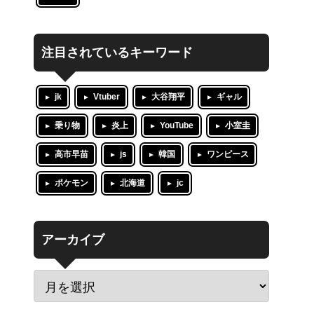
注目されているキーワード
jk
Vtuber
大谷翔平
ギャル
乗り物
炎上
YouTube
小室圭
高市早苗
js
韓国
ワンピース
ポケモン
北海道
jc
アーカイブ