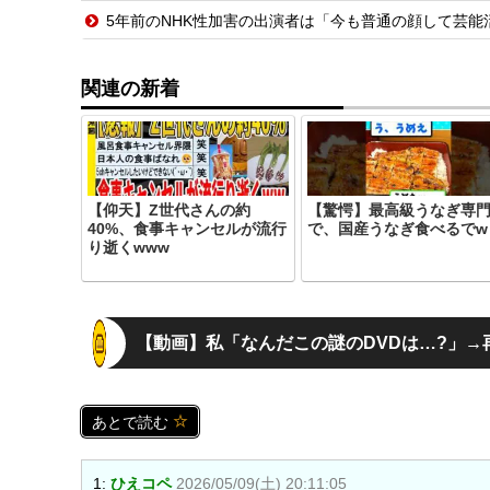
5年前のNHK性加害の出演者は「今も普通の顔して芸
関連の新着
【仰天】Z世代さんの約
【驚愕】最高級うなぎ専
40%、食事キャンセルが流行
で、国産うなぎ食べるでw
り逝くwww
【動画】私「なんだこの謎のDVDは…?」→
あとで読む
1:
ひえコペ
2026/05/09(土) 20:11:05