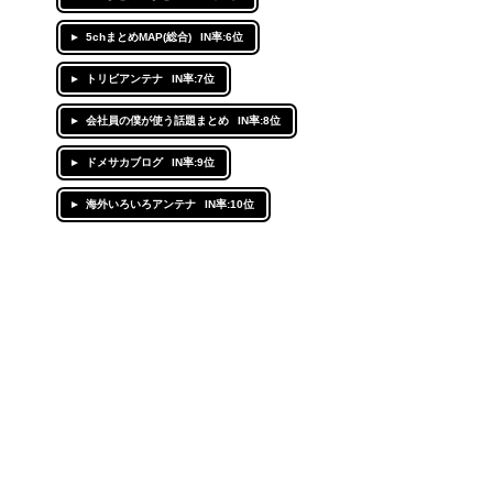
5chまとめMAP(総合)
IN率:6位
トリビアンテナ
IN率:7位
会社員の僕が使う話題まとめ
IN率:8位
ドメサカブログ
IN率:9位
海外いろいろアンテナ
IN率:10位