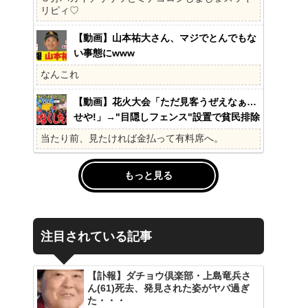
の?国民不在の政治が限界!
リピィ♡
【動画】山本祐大さん、マジでとんでもな
い事態にwww
なんこれ
【動画】花火大会「ただ見客うぜえなぁ…
せや!」→"目隠しフェンス"設置で貧民排除
www
当たり前、見たければ金払って有料席へ。
もっと見る
注目されている記事
【訃報】ダチョウ倶楽部・上島竜兵さ
ん(61)死去、発見された姿がヤバ過ぎ
た・・・