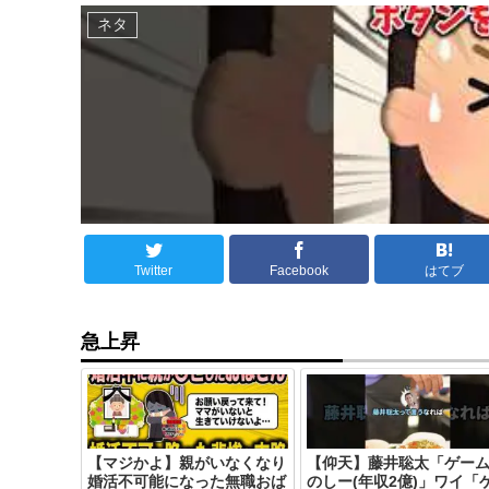
ネタ
Twitter
Facebook
はてブ
急上昇
【マジかよ】親がいなくなり
【仰天】藤井聡太「ゲー
婚活不可能になった無職おば
のしー(年収2億)」ワイ「