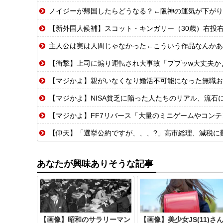
ノイジーが帰国したらどうなる？←阪神の運気が下がり
【新外国人候補】スコット・キンガリー（30歳）右投右打 エドウィン
主人公は実は人間じゃなかった←こういう作品なんかあ
【衝撃】上司に煽り運転され大事故「ププッw大丈夫かぁ〜
【マジかよ】親がいなくなり婚活不可能になった無職お
【マジかよ】NISA貧乏に陥った人たちのリアル、流石
【マジかよ】FF7リバース「大量のミニゲームやコンテンツでユーザ
【仰天】「選挙公約ですが、、、?」高市総理、減税に難
あなたが興味ありそうな記事
【画像】昭和のサラリーマン
【画像】美少女JS(11)さ