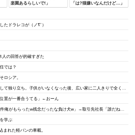
」
楽園あるらしいで!」
「は?猫嫌いなんだけど…」
したドラレコが（ノ∇`）
本人の回答が的確すぎた
任では？
そロシア。
った後、広い家に二人きりで全く会話なし。私（このまま夫婦を続けていく意味があるんだろうか？）
位置が一番合うてる」←おーん
たw残念だったな負け犬w」→取引先社長「誰だね君は…」既に契約成立していて…
を学ぶ
き込まれた軽バンの車載。