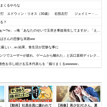
まくるやろな
・リオス（30歳） 右投左打 ジェイミー・ウェストブルック（29歳） 右投右打
る？
?w」→俺「あなたのせいで玉突き事故発生してますが」「え!?」
ばさんの悲惨な末路ww
に厳しい…w↓結果、食生活が悲惨な事に
ーが疲れ、ゲームから離れた」と浜口直樹ディレクターが公式インタビューで告白
色を示し続ける玉木代表らを「煽りまくるwwwww」
ん、
【動画】社員全員に嫌われて
【画像】美少女JCさん、夏