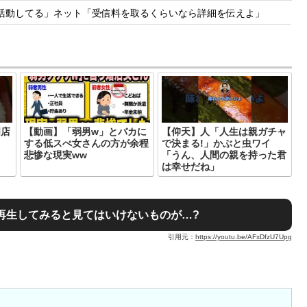
能活動してる」ネット「受信料を取るくらいなら詳細を伝えよ」
門店
【動画】「弱男w」とバカに
【仰天】人「人生は親ガチャ
する低スぺ女さんの方が余程
で決まる!」かぶと虫ワイ
悲惨な現実ww
「うん、人間の親を持った君
は幸せだね」
再生してみると見てはいけないものが…?
引用元：
https://youtu.be/AFxDfzU7Upg