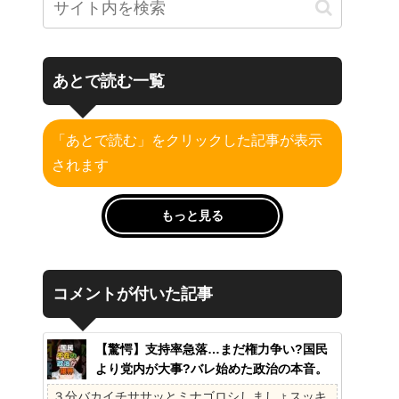
あとで読む一覧
「あとで読む」をクリックした記事が表示
されます
もっと見る
コメントが付いた記事
【驚愕】支持率急落…まだ権力争い?国民
より党内が大事?バレ始めた政治の本音。
41%の衝撃、その理由。選挙しか見てない
３分バカイチササッとミナゴロシしましょスッキ