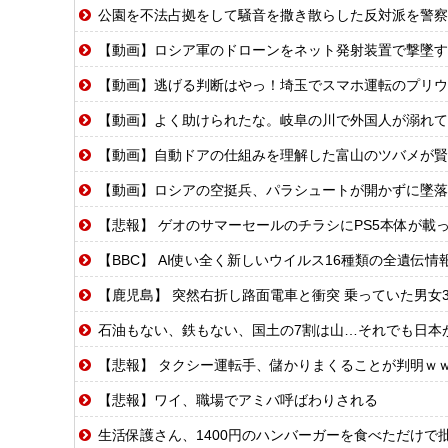
公園を不法占拠をして騒音を撒き散らした反対派を警察
【動画】ロシア軍のドローンをネット発射装置で撃墜す
【動画】逃げる判断はやっ！埼玉でスマホ運転のプリウ
【動画】よく助けられたな。岐阜の川で外国人が溺れて
【動画】自動ドアの仕組みを理解した富山のツバメが賢
【動画】ロシアの空挺兵、パラシュートが開かずに墜落
【悲報】 ゲオのサマーセールのチラシにPS5本体が載
【BBC】 AI使い全く新しいウイルス16種類の全遺伝
【鹿児島】 突然右折し路面電車と衝突 乗っていた男女
石油もない、鉄もない、国土の7割は山…それでも日本
【悲報】 タクシー運転手、儲かりまくることが判明ｗ
【悲報】ワイ、職場でアミバ呼ばわりされる
生活保護さん、1400円のハンバーガーを食べただけで