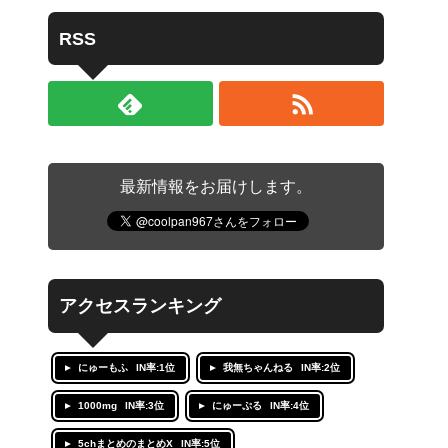
RSS
最新情報をお届けします。
アクセスランキング
にゅーもふ
IN率:1位
我無ちゃんねる
IN率:2位
1000mg
IN率:3位
にゅーぷる
IN率:4位
5chまとめのまとめX
IN率:5位