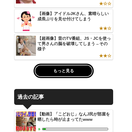
★☆☆
【画像】アイドルJKさん、素晴らしい
成長ぶりを見せ付けてしまう
★★☆
【超画像】昔のTV番組、JS・JCを使っ
て男さんの脳を破壊してしまう→その
様子
★★☆
もっと見る
過去の記事
【動画】「こどおじ」なんJ民が部屋を
晒したら時が止まってたwww