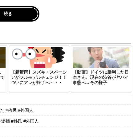
続き
ん
【超驚愕】スズキ・スペーシ
【動画】ドイツに勝利した日
して
アがフルモデルチェンジ！！
本さん、現在の渋谷がヤバイ
ついにアレが終了へ・・・
事態へ→その様子
 #移民 #外国人
捕 #移民 #外国人