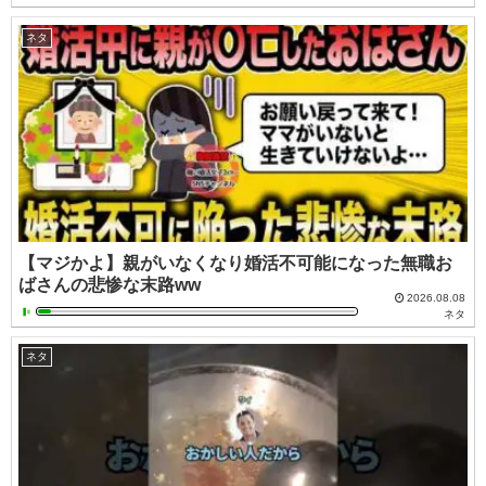
ネタ
【マジかよ】親がいなくなり婚活不可能になった無職お
ばさんの悲惨な末路ww
2026.08.08
ネタ
ネタ