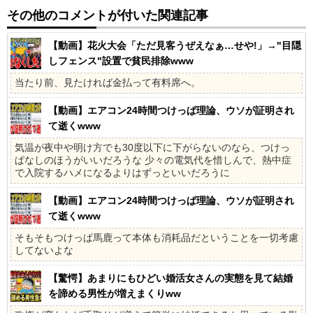
その他のコメントが付いた関連記事
【動画】花火大会「ただ見客うぜえなぁ…せや!」→"目隠
しフェンス"設置で貧民排除www
当たり前、見たければ金払って有料席へ。
【動画】エアコン24時間つけっぱ理論、ウソが証明され
て逝くwww
気温が夜中や明け方でも30度以下に下がらないのなら、つけっ
ぱなしのほうがいいだろうな 少々の電気代を惜しんで、熱中症
で入院するハメになるよりはずっといいだろうに
【動画】エアコン24時間つけっぱ理論、ウソが証明され
て逝くwww
そもそもつけっぱ馬鹿って本体も消耗品だということを一切考慮
してないよな
【驚愕】あまりにもひどい婚活女さんの実態を見て結婚
を諦める男性が増えまくりww