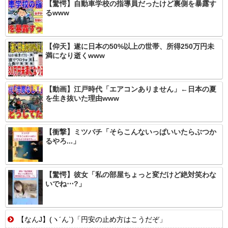
【驚愕】自動車学校の指導員だったけど裏側を暴露す
るwww
【仰天】遂に日本の50%以上の世帯、所得250万円未
満になり逝くwww
【動画】江戸時代「エアコンありません」←日本の夏
を生き抜いた理由www
【衝撃】ミツバチ「そらこんないっぱいいたらぶつか
るやろ...」
【驚愕】彼女「私の部屋ちょっと変だけど絶対笑わな
いでね⋯?」
【なんJ】(ヽ´ん`)「円安の止め方はこうだぞ」