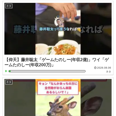
ネタ
【仰天】藤井聡太「ゲームたのしー(年収2億)」ワイ「ゲ
ームたのしー(年収200万)」
2026.08.06
ネタ
ネタ