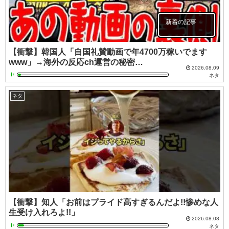
新着の記事
【衝撃】韓国人「自国礼賛動画で年4700万稼いでます
www」→海外の反応ch運営の秘密…
2026.08.09
ネタ
ネタ
【衝撃】知人「お前はプライド高すぎるんだよ!!惨めな人
生受け入れろよ!!」
2026.08.08
ネタ