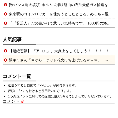
[米バンス副大統領] ホルムズ海峡経由の石油天然ガス輸送を戦闘前の水準に戻す事を表明！
東京駅のコインロッカーを使おうとしたところ、めっちゃ混んでいるなか、鍵が...
「『貧乏人』だの書かれて悲しい気持ちです」 1000円の浴衣を楽しむ和装愛好家 涼やかな着こなしに寄せられた心ない声
人気記事
【超絶悲報】 『アコム』、大炎上をしてしまう！！！！！！
陽キャさん「車からロケット花火打ち上げたろｗｗｗ」 → サンルーフが閉まっていて無事車内に発射
コメント一覧
返信をすると自動で「>>〇〇」が付与されます。
行頭に「>」を付けると引用扱いになります。
1つのコメントに対しての返信は最大5件までとさせていただいています。
コメント
※