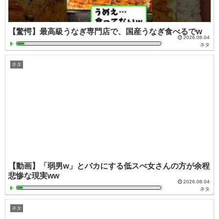
【驚愕】最高級うなぎ専門店で、国産うなぎ食べるでw
2026.08.04
ネタ
ネタ
【動画】「弱男w」とバカにする低スぺ女さんの方が余程
悲惨な現実ww
2026.08.04
ネタ
ネタ