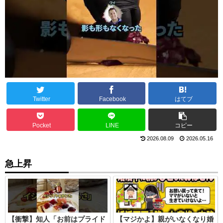
Twitter
Facebook
はてブ
Pocket
LINE
コピー
2026.08.09
2026.05.16
急上昇
【衝撃】知人「お前はプライド
【マジかよ】親がいなくなり婚