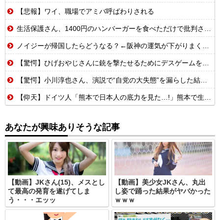
【悲報】ワイ、職場でアミバ呼ばわりされる
生活保護さん、1400円のハンバーガーを食べただけで批判される
ノイジーが帰国したらどうなる？←阪神の運気が下がりまくるやろな
【驚愕】ひげおやじさんに銃を撃たせるためにデスゲームを開催するはりーシ
【驚愕】小川淳也さん、演説で“自党の大失態”を漏らした結果→党からブチギレられるwwwww
【仰天】ドイツ人「熊本で日本人の底力を見た…!」熊本で生まれて初めて震度7の大地震を経験したドイツ人。直後、日本人たちの行動に衝撃を受けてしまう…
あなたが興味ありそうな記事
【動画】JKさん(15)、メスとし
【動画】美少女JKさん、丸出
て最高の発育を遂げてしま
し姿で踊った結果がヤバかった
う・・・エッッ
ｗｗｗ