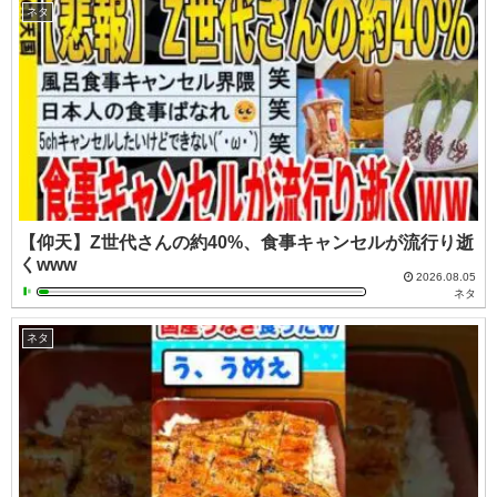
ネタ
【仰天】Z世代さんの約40%、食事キャンセルが流行り逝
くwww
2026.08.05
ネタ
ネタ