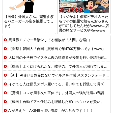
【画像】外国人さん、完璧すぎ
【マジかよ】個室ビデオ入った
るバニーガール姿を披露してし
らワイの部屋で知らんおっさん
まう
が〇〇してたんだがwwww→店
員の粋なサービスやろwwww
異世界モノで一番繁栄してる種族が『人間』な理由
【衝撃】韓国人「自国礼賛動画で年4700万稼いでますwww」→海外の反応ch運営の秘密…
大阪府の小学校でイスラム教の指導者が授業を行い物議を醸す！ #大阪 #イスラム教 #モスク
【動画】よく助けられたな。岐阜の川で外国人が溺れてしまう事故。
【AI】 AI使い自然界にないウイルスを作製 米スタンフォード大学が成果発表
イケてる人は皆長ズボン履いてる。暑い中でも我慢して長ズボン履いてる。半ズボンはモテ無い。厳しいって
【驚愕】コレが周来友の正体です。外国人の強制送還の裏話を聞いて鳥肌が立ちました…
【動画】自動ドアの仕組みを理解した富山のツバメが賢い。
AIが考えた「AKB48っぽい衣装」がこちらです！！！