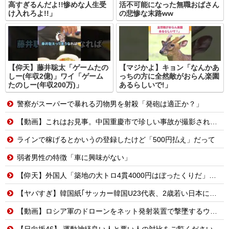
高すぎるんだよ!!惨めな人生受
活不可能になった無職おばさん
け入れろよ!!」
の悲惨な末路ww
【仰天】藤井聡太「ゲームたの
【マジかよ】キョン「なんかあ
しー(年収2億)」ワイ「ゲーム
っちの方に全然敵がおらん楽園
たのしー(年収200万)」
あるらしいで!」
警察がスーパーで暴れる刃物男を射殺「発砲は適正か？」
【動画】これはお見事。中国重慶市で珍しい事故が撮影される。
ラインで稼げるとかいうの登録したけど「500円払え」だって
弱者男性の特徴「車に興味がない」
【仰天】外国人「築地の大トロ4貫4000円はぼったくりだ」→日本人の反応が真っ二つに
【ヤバすぎ】韓国紙｢サッカー韓国U23代表、2歳若い日本に負けると歴史的屈辱｣
【動画】ロシア軍のドローンをネット発射装置で撃墜するウクライナ。
【日向坂46】 運動神経良い人と悪い人の対比をご覧ください…