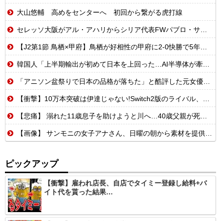
大山悠輔 高めをセンターへ 初回から繋がる虎打線
セレッソ大阪がアル・アハリからシリア代表FWパブロ・サバックを獲得へ 2025年のKリーグ得点王
【J2第1節 鳥栖×甲府】鳥栖が好相性の甲府に2-0快勝で5年ぶり開幕白星！田中雄大は古巣に恩返しPK弾
韓国人「上半期輸出が初めて日本を上回った…AI半導体が牽引で今年も4位狙える」
「アニソン盆祭りで日本の品格が落ちた」と酷評した元女優、「あんたが品格を語るのかよ！」と総ツッコミを食らってしまい……
【衝撃】10万本突破は伊達じゃない!Switch2版のライバル、まさかのSwitch版だったw
【悲痛】 溺れた11歳息子を助けようと川へ…40歳父親が死亡 息子は母親が救助 愛知
【画像】 サンモニの女子アナさん、日曜の朝から素材を提供してしまう
ピックアップ
【衝撃】雇われ店長、自店でタイミー登録し給料+バ
イト代を貰った結果…