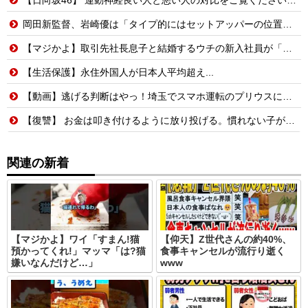
岡田新監督、岩崎優は「タイプ的にはセットアッパーの位置が一番合うてる」←おーん
【マジかよ】取引先社長息子と結婚するウチの新入社員が「結婚も契約も中止になりました…」→俺「こっちもグループ全社の取引中止しよう」
【生活保護】永住外国人が日本人平均超え...
【動画】逃げる判断はやっ！埼玉でスマホ運転のプリウスに当て逃げされる車載。
【復讐】 お金は叩き付けるように放り投げる。慣れない子がレジ打つと舌打ちしておっせーなと言う。
関連の新着
【マジかよ】ワイ「すまん!猫
【仰天】Z世代さんの約40%、
預かってくれ!」マッマ「は?猫
食事キャンセルが流行り逝く
嫌いなんだけど…」
www