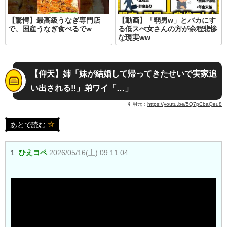
【驚愕】最高級うなぎ専門店
【動画】「弱男w」とバカにす
で、国産うなぎ食べるでw
る低スぺ女さんの方が余程悲惨
な現実ww
【仰天】姉「妹が結婚して帰ってきたせいで実家追
い出される!!」弟ワイ「…」
引用元：
https://youtu.be/5Q7pCbaQeu8
あとで読む
1:
ひえコペ
2026/05/16(土) 09:11:04