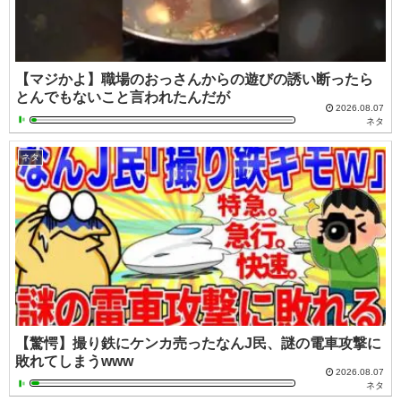
【マジかよ】職場のおっさんからの遊びの誘い断ったら
とんでもないこと言われたんだが
2026.08.07
ネタ
ネタ
【驚愕】撮り鉄にケンカ売ったなんJ民、謎の電車攻撃に
敗れてしまうwww
2026.08.07
ネタ