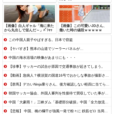
【画像】白人ギャル「海に来た
【画像】この可愛いJDさん、
から丸出しで並んだ～」ﾊﾟｼｬｯ
働いた時の値段ｗｗｗｗｗ
この中国人親子やばすぎる。日本で窃盗
【ヤバすぎ】熊本の山道でソーラーパネルが…
中国の海水浴場の映像があまりにも・・・
【珍事】サッカーの試合が原因で交通事故が起きてしまう。
【動画】急病人？横須賀の国道16号でおかしな事故が撮影される。
【群馬】デカいNinja乗りさん、後方確認しない軽四に当てられてしまう。
韓国サッカー協会、外国人審判を性接待で買収していた事が判明
中国「大豪雨！」三峡ダム「基礎部分破損」中国「全力放流！」台風13号「中国上陸予測」台風15号「中国接近（画像」中国「台風同時上陸！（穀物生産が壊滅危機」→
【悲報】 中国、橋の欄干が強風一発で粉々に 鉄筋ゼロ 当局「接着剤でくっつけただけ」「正常で、品質問題はない」