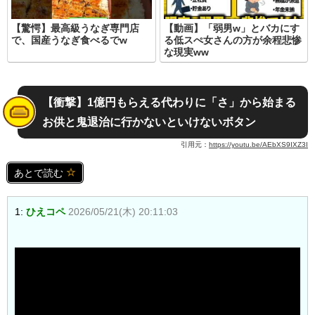
【驚愕】最高級うなぎ専門店
【動画】「弱男w」とバカにす
で、国産うなぎ食べるでw
る低スぺ女さんの方が余程悲惨
な現実ww
【衝撃】1億円もらえる代わりに「さ」から始まる
お供と鬼退治に行かないといけないボタン
引用元：
https://youtu.be/AEbXS9IXZ3I
あとで読む
1:
ひえコペ
2026/05/21(木) 20:11:03