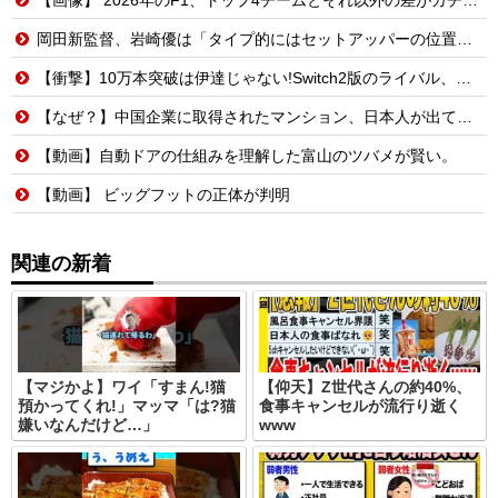
岡田新監督、岩崎優は「タイプ的にはセットアッパーの位置が一番合うてる」←おーん
【衝撃】10万本突破は伊達じゃない!Switch2版のライバル、まさかのSwitch版だったw
【なぜ？】中国企業に取得されたマンション、日本人が出ていきネパール人で埋まる
【動画】自動ドアの仕組みを理解した富山のツバメが賢い。
【動画】 ビッグフットの正体が判明
関連の新着
【マジかよ】ワイ「すまん!猫
【仰天】Z世代さんの約40%、
預かってくれ!」マッマ「は?猫
食事キャンセルが流行り逝く
嫌いなんだけど…」
www