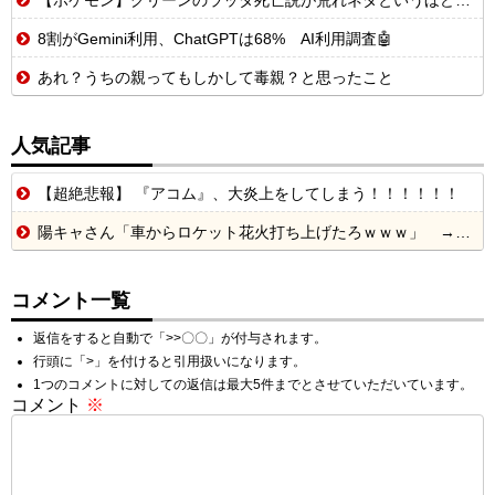
【ポケモン】グリーンのラッタ死亡説が荒れネタというほどじゃないにしろ本当にそうなのかで揉める話題になってるのを知って驚いている
8割がGemini利用、ChatGPTは68% AI利用調査🤖
あれ？うちの親ってもしかして毒親？と思ったこと
人気記事
【超絶悲報】 『アコム』、大炎上をしてしまう！！！！！！
陽キャさん「車からロケット花火打ち上げたろｗｗｗ」 → サンルーフが閉まっていて無事車内に発射
コメント一覧
返信をすると自動で「>>〇〇」が付与されます。
行頭に「>」を付けると引用扱いになります。
1つのコメントに対しての返信は最大5件までとさせていただいています。
コメント
※