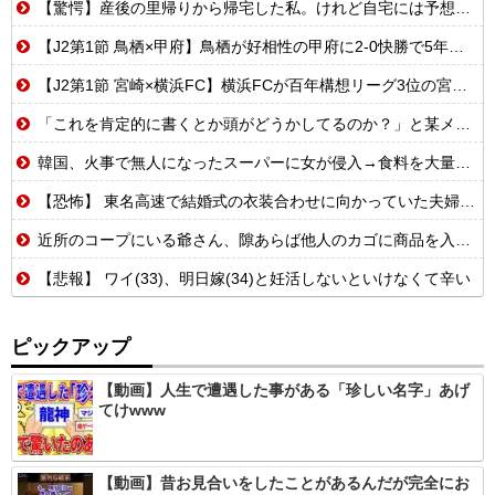
【驚愕】産後の里帰りから帰宅した私。けれど自宅には予想もしない人物が住み着いており……義父「お!嫁ちゃんお疲れ!俺もしばらく厄介になるよ」ギャンブル中毒&借金まみれな義父だった!
【J2第1節 鳥栖×甲府】鳥栖が好相性の甲府に2-0快勝で5年ぶり開幕白星！田中雄大は古巣に恩返しPK弾
【J2第1節 宮崎×横浜FC】横浜FCが百年構想リーグ3位の宮崎を敵地で破り開幕戦勝利！“切り札”アダイウトンのゴールで均衡破る
「これを肯定的に書くとか頭がどうかしてるのか？」と某メディアの焚書称賛記事にツッコミ殺到、自分で本屋を作るとかそういう話かと思ったら……
韓国、火事で無人になったスーパーに女が侵入→食料を大量に盗む→翌日また来店した理由がヤバい
【恐怖】 東名高速で結婚式の衣装合わせに向かっていた夫婦の車に何度も何度も追突した60歳の男がヤバすぎる…こんなのに遭遇したらどうすればいいの？
近所のコープにいる爺さん、隙あらば他人のカゴに商品を入れようとする
【悲報】 ワイ(33)、明日嫁(34)と妊活しないといけなくて辛い
ピックアップ
【動画】人生で遭遇した事がある「珍しい名字」あげ
てけwww
【動画】昔お見合いをしたことがあるんだが完全にお