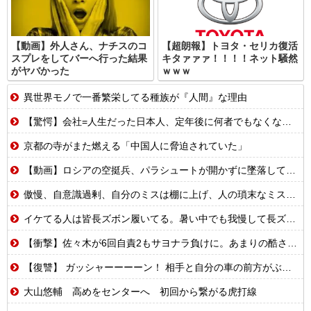
【動画】外人さん、ナチスのコ
【超朗報】トヨタ・セリカ復活
スプレをしてバーへ行った結果
キタァァァ！！！！ネット騒然
がヤバかった
ｗｗｗ
異世界モノで一番繁栄してる種族が『人間』な理由
【驚愕】会社=人生だった日本人、定年後に何者でもなくなるwww
京都の寺がまた燃える「中国人に脅迫されていた」
【動画】ロシアの空挺兵、パラシュートが開かずに墜落してしまう。
傲慢、自意識過剰、自分のミスは棚に上げ、人の瑣末なミスをネチネチと責める同僚A。過去に何人かがAにイビられて鬱病になって退職してる。しかし上司はAに対しては…
イケてる人は皆長ズボン履いてる。暑い中でも我慢して長ズボン履いてる。半ズボンはモテ無い。厳しいって
【衝撃】佐々木が6回自責2もサヨナラ負けに。あまりの酷さにドン引きするドジャースファン
【復讐】 ガッシャーーーーン！ 相手と自分の車の前方がぶつかった。
大山悠輔 高めをセンターへ 初回から繋がる虎打線