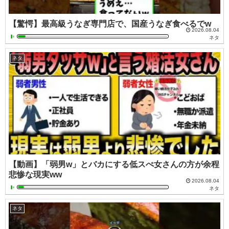
【驚愕】最高級うなぎ専門店で、国産うなぎ食べるでw
2026.08.04
ネタ
ネタ
【動画】「弱男w」とバカにする低スぺ女さんの方が余程
悲惨な現実ww
2026.08.04
ネタ
ネタ