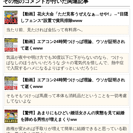
その他のコメントが付いた関連記事
【動画】花火大会「ただ見客うぜえなぁ…せや!」→"目隠
しフェンス"設置で貧民排除www
当たり前、見たければ金払って有料席へ。
【動画】エアコン24時間つけっぱ理論、ウソが証明され
て逝くwww
気温が夜中や明け方でも30度以下に下がらないのなら、つけっ
ぱなしのほうがいいだろうな 少々の電気代を惜しんで、熱中症
で入院するハメになるよりはずっといいだろうに
【動画】エアコン24時間つけっぱ理論、ウソが証明され
て逝くwww
そもそもつけっぱ馬鹿って本体も消耗品だということを一切考慮
してないよな
【驚愕】あまりにもひどい婚活女さんの実態を見て結婚
を諦める男性が増えまくりww
政権が変われば手取りが増えて簡単に結婚できると思っている勘