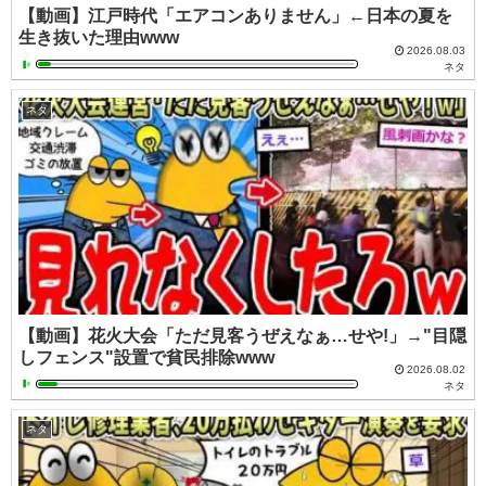
【動画】江戸時代「エアコンありません」←日本の夏を
生き抜いた理由www
2026.08.03
ネタ
ネタ
【動画】花火大会「ただ見客うぜえなぁ…せや!」→"目隠
しフェンス"設置で貧民排除www
2026.08.02
ネタ
ネタ