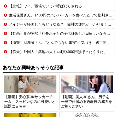
【悲報】ワイ、職場でアミバ呼ばわりされる
生活保護さん、1400円のハンバーガーを食べただけで批判される
ノイジーが帰国したらどうなる？←阪神の運気が下がりまくるやろな
【動画】妻が突然「社長息子との子供妊娠したw悔しいなら早く見つけてよw」→10年間、誰も探さず無視し続けた結果
【衝撃】財務省さん、“とんでもない事実”に気づき「逃亡開始wwwww」
【仰天】外国人「築地の大トロ4貫4000円はぼったくりだ」→日本人の反応が真っ二つに
あなたが興味ありそうな記事
【動画】安心系JKサッカーチ
【動画】美人JCさん、男子を
ーム、スッピンなのに可愛いと
一発で仕留める必殺技の威力を
話題にｗｗｗ
ご覧ください