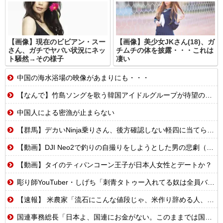
【画像】現在のビビアン・スー
【画像】美少女JKさん(18)、ガ
さん、ガチでヤバい状況にネッ
チムチの体を披露・・・これは
ト騒然→その様子
凄い
中国の海水浴場の映像があまりにも・・・
【なんで】竹島ソングを歌う韓国アイドルグループが待望の日本デビュー
中国人による密漁が止まらない
【群馬】デカいNinja乗りさん、後方確認しない軽四に当てられてしまう。
【動画】DJI Neo2で釣りの自撮りをしようとした男の悲劇（ノ∇`）
【動画】タイのティパンコーン王子が日本人女性とデートか？
彫り師YouTuber・しげち「刺青タトゥー入れてる奴は全員バカです」「すごい民度低い」「5000円好きなんすよ、バカって」
【速報】 米農家「流石にこんな値段じゃ、米作り辞める人、出るんじゃないかなあ？？」
国連事務総長「日本よ、国連にお金がない。このままでは国連が完全崩壊する。助けろ」