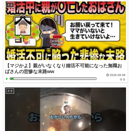
ネタ
【マジかよ】親がいなくなり婚活不可能になった無職お
ばさんの悲惨な末路ww
2026.08.08
ネタ
ネタ