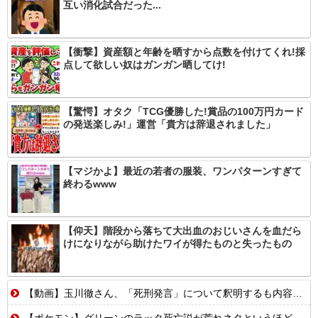
互い消化試合だった...
【衝撃】資産額と年齢を晒すから点数を付けてくれ!採
点して欲しい奴はガンガン晒してけ!
【驚愕】オタク「TCG優勝した!賞品の100万円カード
の発送楽しみ!」運営「貴方は辞退されました」
【マジかよ】最近の若者の服装、ワンパターンすぎて
終わるwww
【仰天】階段から落ちて大出血のおじいさんを血だら
けになりながら助けたワイが得たものと失ったもの
【動画】玉川徹さん、「死刑発言」について釈明するも内容がクソすぎて更に大炎上……