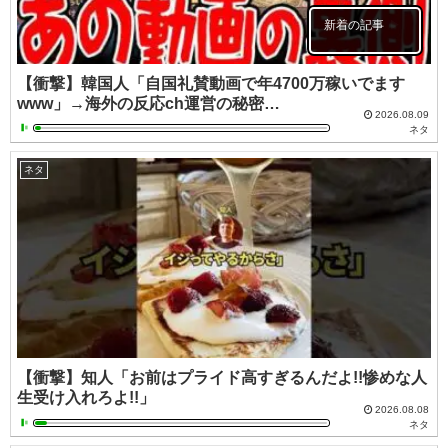
新着の記事
【衝撃】韓国人「自国礼賛動画で年4700万稼いでます
www」→海外の反応ch運営の秘密…
2026.08.09
ネタ
ネタ
【衝撃】知人「お前はプライド高すぎるんだよ!!惨めな人
生受け入れろよ!!」
2026.08.08
ネタ