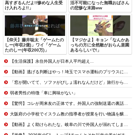
高すぎるんだよ!!惨めな人生受
活不可能になった無職おばさん
け入れろよ!!」
の悲惨な末路ww
【仰天】藤井聡太「ゲームたの
【マジかよ】キョン「なんかあ
しー(年収2億)」ワイ「ゲーム
っちの方に全然敵がおらん楽園
たのしー(年収200万)」
あるらしいで!」
【生活保護】永住外国人が日本人平均超え...
【動画】逃げる判断はやっ！埼玉でスマホ運転のプリウスに当て逃げされる車載。
「窓が開いてて、ソファがびしょ濡れなんだけど」旅行から帰った友人から届いた一通の続き…
弱者男性の特徴「車に興味がない」
【驚愕】コレが周来友の正体です。外国人の強制送還の裏話を聞いて鳥肌が立ちました…
大阪府の小学校でイスラム教の指導者が授業を行い物議を醸す！ #大阪 #イスラム教 #モスク
【動画】よく助けられたな。岐阜の川で外国人が溺れてしまう事故。
【画像】 2026年のF1、トップ4チームとそれ以外の差がガチでエグい