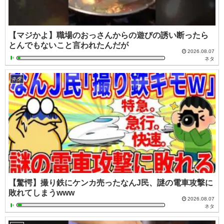
【マジかよ】職場のおっさんからの遊びの誘い断ったら
とんでもないこと言われたんだが
2026.08.07
ネタ
ネタ
【驚愕】撮り鉄にケンカ売ったなんJ民、謎の電車攻撃に
敗れてしまうwww
2026.08.07
ネタ