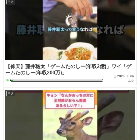
ネタ
【仰天】藤井聡太「ゲームたのしー(年収2億)」ワイ「ゲ
ームたのしー(年収200万)」
2026.08.06
ネタ
ネタ