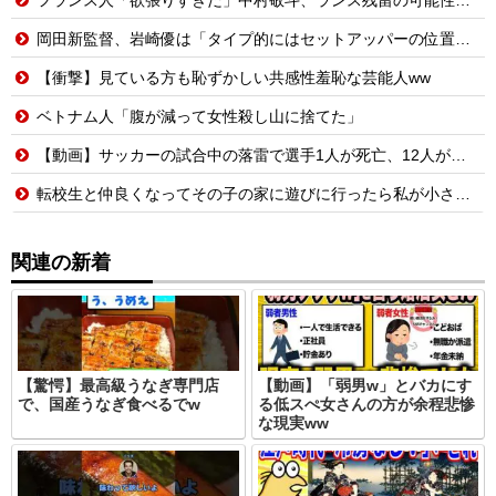
岡田新監督、岩崎優は「タイプ的にはセットアッパーの位置が一番合うてる」←おーん
【衝撃】見ている方も恥ずかしい共感性羞恥な芸能人ww
ベトナム人「腹が減って女性殺し山に捨てた」
【動画】サッカーの試合中の落雷で選手1人が死亡、12人が負傷した事故。
転校生と仲良くなってその子の家に遊びに行ったら私が小さい頃に撮った写真があった
関連の新着
【驚愕】最高級うなぎ専門店
【動画】「弱男w」とバカにす
で、国産うなぎ食べるでw
る低スぺ女さんの方が余程悲惨
な現実ww