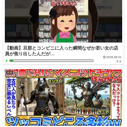
【動画】旦那とコンビニに入った瞬間なぜか若い女の店
員が焦り出したんだが…
2026.08.01
ネタ
ネタ