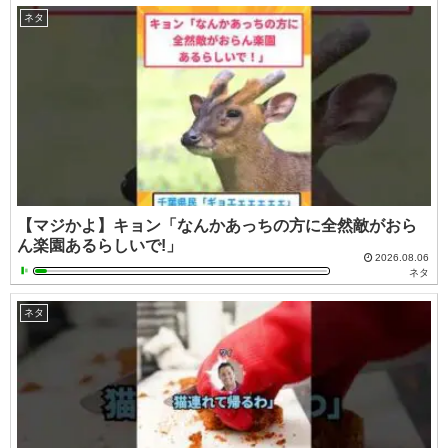
ネタ
【マジかよ】キョン「なんかあっちの方に全然敵がおら
ん楽園あるらしいで!」
2026.08.06
ネタ
ネタ