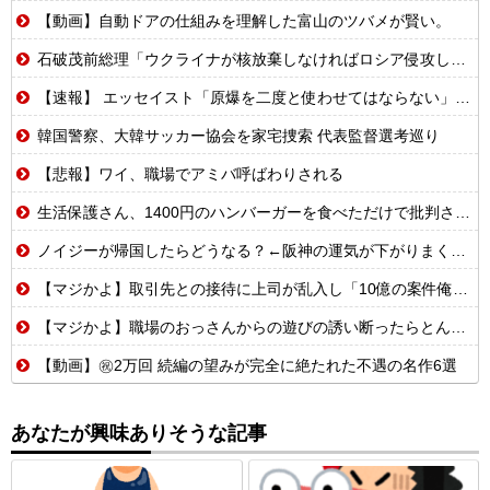
【動画】自動ドアの仕組みを理解した富山のツバメが賢い。
石破茂前総理「ウクライナが核放棄しなければロシア侵攻しなかった」！
【速報】 エッセイスト「原爆を二度と使わせてはならない」→リプ「もちろん中国の核も非難する？」→即ブロック
韓国警察、大韓サッカー協会を家宅捜索 代表監督選考巡り
【悲報】ワイ、職場でアミバ呼ばわりされる
生活保護さん、1400円のハンバーガーを食べただけで批判される
ノイジーが帰国したらどうなる？←阪神の運気が下がりまくるやろな
【マジかよ】取引先との接待に上司が乱入し「10億の案件俺がもらったw残念だったな負け犬w」→取引先社長「誰だね君は…」既に契約成立していて…
【マジかよ】職場のおっさんからの遊びの誘い断ったらとんでもないこと言われたんだが
【動画】㊗️2万回 続編の望みが完全に絶たれた不遇の名作6選
あなたが興味ありそうな記事