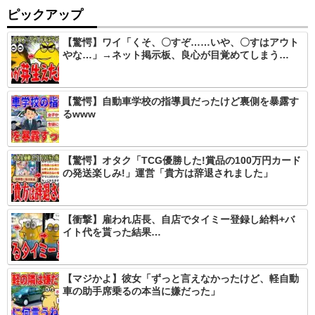
ピックアップ
【驚愕】ワイ「くそ、〇すぞ……いや、〇すはアウト
やな…」→ネット掲示板、良心が目覚めてしまう…
【驚愕】自動車学校の指導員だったけど裏側を暴露す
るwww
【驚愕】オタク「TCG優勝した!賞品の100万円カード
の発送楽しみ!」運営「貴方は辞退されました」
【衝撃】雇われ店長、自店でタイミー登録し給料+バ
イト代を貰った結果…
【マジかよ】彼女「ずっと言えなかったけど、軽自動
車の助手席乗るの本当に嫌だった」