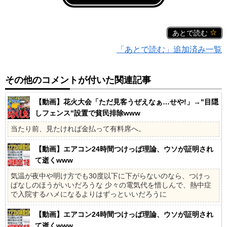
あとで読む
「あとで読む」追加済み一覧
その他のコメントが付いた関連記事
【動画】花火大会「ただ見客うぜえなぁ…せや!」→"目隠
しフェンス"設置で貧民排除www
当たり前、見たければ金払って有料席へ。
【動画】エアコン24時間つけっぱ理論、ウソが証明され
て逝くwww
気温が夜中や明け方でも30度以下に下がらないのなら、つけっ
ぱなしのほうがいいだろうな 少々の電気代を惜しんで、熱中症
で入院するハメになるよりはずっといいだろうに
【動画】エアコン24時間つけっぱ理論、ウソが証明され
て逝くwww