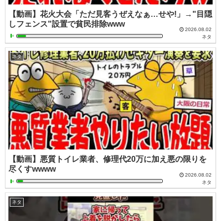
【動画】花火大会「ただ見客うぜえなぁ…せや!」→"目隠
しフェンス"設置で貧民排除www
2026.08.02
ネタ
ネタ
【動画】悪質トイレ業者、修理代20万に加え悪の限りを
尽くすwwww
2026.08.02
ネタ
ネタ