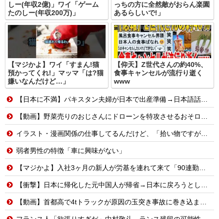
しー(年収2億)」ワイ「ゲーム
っちの方に全然敵がおらん楽園
たのしー(年収200万)」
あるらしいで!」
【マジかよ】ワイ「すまん!猫
【仰天】Z世代さんの約40%、
預かってくれ!」マッマ「は?猫
食事キャンセルが流行り逝く
嫌いなんだけど…」
www
【日本に不満】パキスタン夫婦が日本で出産準備→日本語話せないため病院に断られる
【動画】野菜売りのおじさんにドローンを特攻させるおそロシア。
イラスト・漫画関係の仕事してるんだけど、「拾い物ですが」とか言ってTwitterで勝手に自分の画像を出されるのに違和感を覚える。。
弱者男性の特徴「車に興味がない」
【マジかよ】入社3ヶ月の新人が労基を連れて来て「90連勤させられました」「労働基準法違反です」→俺「彼は30連休中ですが?」
【衝撃】日本に帰化した元中国人が帰省→日本に戻ろうとしたら…
【動画】首都高で4tトラックが原因の玉突き事故に巻き込まれた軽バンの車載。
フランス人「欲張りすぎだ」中村敬斗、ランス残留の可能性を会長が示唆！移籍金が交渉の壁に..現地サポの本音がこれ！【海外の反応】