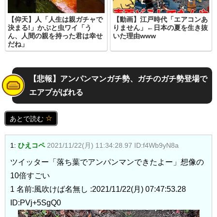
【仰天】人「人生は親ガチャで
【動画】江戸時代「エアコンあ
決まる!」かぶと虫ワイ「う
りません」←日本の夏を生き抜
ん、人間の親を持った君は幸せ
いた理由www
だね」
【悲報】アンパンマンガチ勢、ガチのガチ勢登場で
エアプがばれる
あとで読む
1:
ひえコペ
2021/11/22(月) 11:34:28.97 ID:f4Wb9yN8a
ツイッター「落ち葉でアンパンマンできたよー」想像の
10倍すごい
1 名前:風吹けば名無し :2021/11/22(月) 07:47:53.28
ID:PVj+5SgQ0