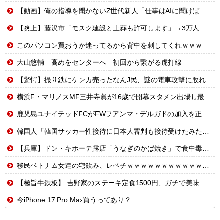
【動画】俺の指導を聞かないZ世代新人「仕事はAIに聞けば余裕w」俺「AI以下でごめんね」→指導やめて放置プレイした結果w
【炎上】藤沢市「モスク建設と土葬も許可します」→3万人の反対署名も却下
このパソコン買おうか迷ってるから背中を刺してくれｗｗｗ
大山悠輔 高めをセンターへ 初回から繋がる虎打線
【驚愕】撮り鉄にケンカ売ったなんJ民、謎の電車攻撃に敗れてしまうwww
横浜F・マリノスMF三井寺眞が16歳で開幕スタメン出場し最年少記録更新 さらにデビュー戦でいきなりゴール
鹿児島ユナイテッドFCがFWフアンマ・デルガドの加入を正式発表 「皆さんに最高の喜びを届けられるよう頑張ります！」
韓国人「韓国サッカー性接待に日本人審判も接待受けたみたいだよ」
【兵庫】ドン・キホーテ露店「うなぎのかば焼き」で食中毒 男女14人が発熱や腹痛など訴え…サルモネラ属の菌検出
移民ベトナム女達の宅飲み、レベチｗｗｗｗｗｗｗｗｗｗｗｗｗｗｗｗｗｗｗｗｗｗｗｗ
【極旨牛鉄板】 吉野家のステーキ定食1500円、ガチで美味そうｗｗｗ
今iPhone 17 Pro Max買うってあり？