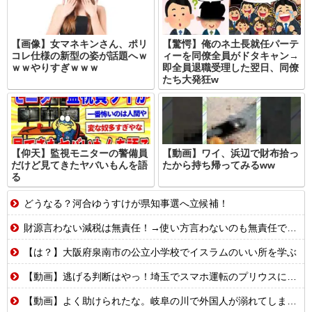
【画像】女マネキンさん、ポリ
【驚愕】俺のネ土長就任パーテ
コレ仕様の新型の姿が話題へｗ
ィーを同僚全員がドタキャン→
ｗｗやりすぎｗｗｗ
即全員退職受理した翌日、同僚
たち大発狂w
【仰天】監視モニターの警備員
【動画】ワイ、浜辺で財布拾っ
だけど見てきたヤバいもんを語
たから持ち帰ってみるww
る
どうなる？河合ゆうすけが県知事選へ立候補！
財源言わない減税は無責任！→使い方言わないのも無責任では？
【は？】大阪府泉南市の公立小学校でイスラムのいい所を学ぶ
【動画】逃げる判断はやっ！埼玉でスマホ運転のプリウスに当て逃げされる車載。
【動画】よく助けられたな。岐阜の川で外国人が溺れてしまう事故。