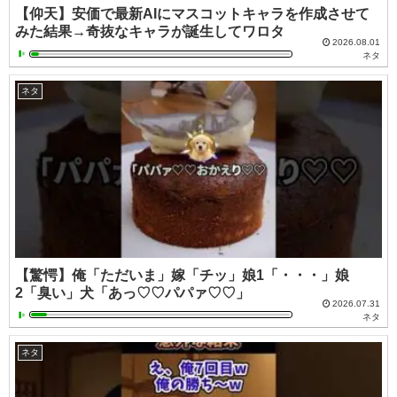
【仰天】安価で最新AIにマスコットキャラを作成させて
みた結果→奇抜なキャラが誕生してワロタ
2026.08.01
ネタ
ネタ
【驚愕】俺「ただいま」嫁「チッ」娘1「・・・」娘
2「臭い」犬「あっ♡♡パパァ♡♡」
2026.07.31
ネタ
ネタ