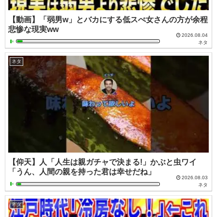
【動画】「弱男w」とバカにする低スぺ女さんの方が余程
悲惨な現実ww
2026.08.04
ネタ
ネタ
【仰天】人「人生は親ガチャで決まる!」かぶと虫ワイ
「うん、人間の親を持った君は幸せだね」
2026.08.03
ネタ
ネタ