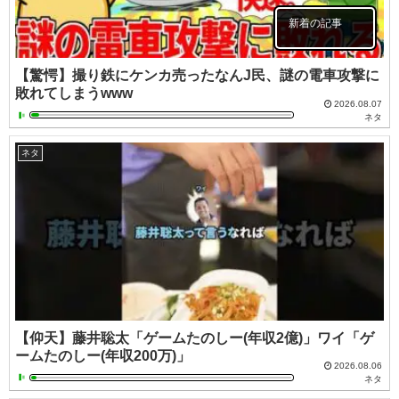
新着の記事
【驚愕】撮り鉄にケンカ売ったなんJ民、謎の電車攻撃に
敗れてしまうwww
2026.08.07
ネタ
ネタ
【仰天】藤井聡太「ゲームたのしー(年収2億)」ワイ「ゲ
ームたのしー(年収200万)」
2026.08.06
ネタ