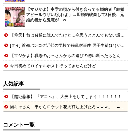
【マジかよ】中学の頃から付き合ってる婚約者「結婚
アピールウザい!別れよ」→即婚約破棄して3日後、元
婚約者から鬼電が…w
【仰天】昔は普通に読んでたけど…今思うととんでもない設定の少女漫画
[タイ] 首都バンコク近郊の学校で銃乱射事件 男子生徒(14)が発砲...
【マジかよ】職場のおっさんからの遊びの誘い断ったらとんでもないこと言われたんだが
今日初めてロイヤルホスト行ってきたんだけど
人気記事
【超絶悲報】 『アコム』、大炎上をしてしまう！！！！！！
陽キャさん「車からロケット花火打ち上げたろｗｗｗ」 → サンルーフが閉まっていて無事車内に発射
コメント一覧