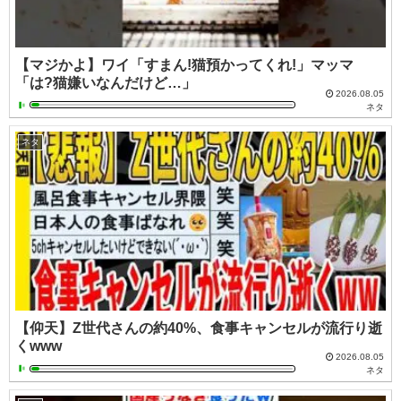
【マジかよ】ワイ「すまん!猫預かってくれ!」マッマ
「は?猫嫌いなんだけど…」
2026.08.05
ネタ
ネタ
【仰天】Z世代さんの約40%、食事キャンセルが流行り逝
くwww
2026.08.05
ネタ