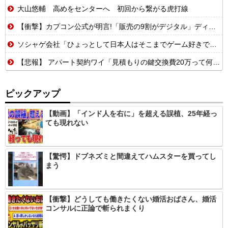
大山悠輔 高めをセンターへ 初回から繋がる虎打線
【衝撃】カプコン公式が明言!「販売の9割がデジタル」ディスク市場縮小でもノーダメ
ソシャゲ会社「ひょっとして日本人はそこまでゲーム好きではないのでは…？」
【悲報】 アパート契約ワイ「見積もりの鍵交換費20万って何ですか？」不動産屋「鍵を新しい物に交換したのです」
ピックアップ
【動画】「インド人を右に」を超える誤植、25年経っ
ても現れない
【驚愕】ドブネズミと間違えてハムスターを買ってし
まう
【衝撃】どうしても働きたくない婚活おばさん、婚活
コンサルに正論で斬られまくり