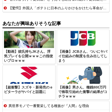
【驚愕】外国人「ポテトに日本のふりかけをかけたら革命が起きた」→世界中で中毒者が続出w
あなたが興味ありそうな記事
【動画】彼氏持ちJKさん、浮
【画像】JCBさん、ついにヤバ
気プレイを公開ｗｗｗこの指使
イ仕組みの制度を生み出してし
いプロｗｗｗ
まう
【超衝撃】スズキ・新発売のｅ
【画像】男さん、種銭800万円
ビターラがヤバイと話題に
で株取引始めた衝撃の結果がコ
チラｗｗｗ
異世界モノで一番繁栄してる種族が『人間』な理由