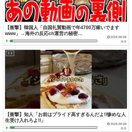
【衝撃】韓国人「自国礼賛動画で年4700万稼いでます
www」→海外の反応ch運営の秘密…
2026.08.09
ネタ
ネタ
【衝撃】知人「お前はプライド高すぎるんだよ!!惨めな人
生受け入れろよ!!」
2026.08.08
ネタ