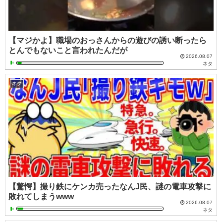
【マジかよ】職場のおっさんからの遊びの誘い断ったら
とんでもないこと言われたんだが
2026.08.07
ネタ
ネタ
【驚愕】撮り鉄にケンカ売ったなんJ民、謎の電車攻撃に
敗れてしまうwww
2026.08.07
ネタ