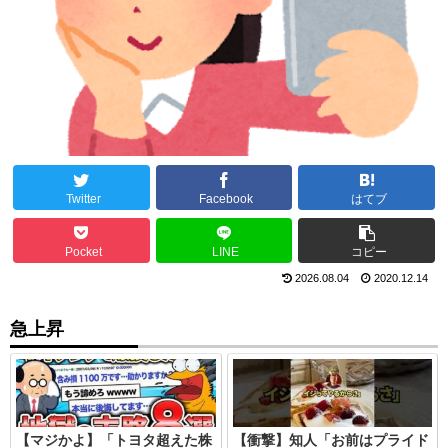
Twitter
Facebook
はてブ
Pocket
LINE
コピー
2026.08.04
2020.12.14
急上昇
【マジかよ】「トヨタ超えた株
【衝撃】知人「お前はプライド