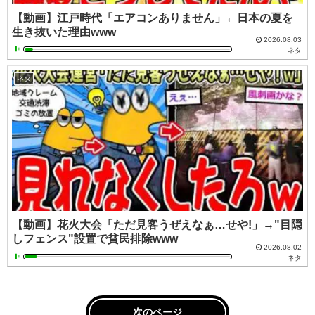
【動画】江戸時代「エアコンありません」←日本の夏を
生き抜いた理由www
2026.08.03
ネタ
ネタ
【動画】花火大会「ただ見客うぜえなぁ…せや!」→"目隠
しフェンス"設置で貧民排除www
2026.08.02
ネタ
次のページ