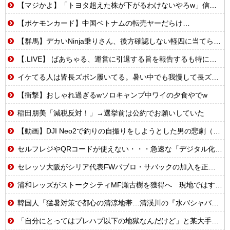
【マジかよ】「トヨタ超えた株が下がるわけないやろw」信用全力でキオクシア買った男たちの末路まとめwww
【ポケモンカード】中国ベトナムの転売ヤーだらけ…
【群馬】デカいNinja乗りさん、後方確認しない軽四に当てられてしまう。
【.LIVE】 ばあちゃる、運営に引退する旨を報告するも特に引き留められなかった
イケてる人は皆長ズボン履いてる。暑い中でも我慢して長ズボン履いてる。半ズボンはモテ無い。厳しいって
【衝撃】おしゃれ過ぎるwソロキャンプ中ワイの夕食やでw
稲田朋美「減税反対！」→選挙前は公約でお願いしていた
【動画】DJI Neo2で釣りの自撮りをしようとした男の悲劇（ノ∇`）
セルフレジやQRコードが使えない・・・急速な「デジタル化」に取り残される60代母、結婚をためらう娘の苦悩
セレッソ大阪がシリア代表FWパブロ・サバックの加入を正式発表 「何曲か一緒に歌えたらいいですね！」
浦和レッズがストークシティMF瀬古樹を獲得へ 現地ではすでにクラブ間合意との情報
韓国人「猛暑対策で都心の清涼地帯…清渓川の『水バシャバシャ』イベント10日間で大盛況」
「自分にとってはプレハブ以下の地獄なんだけど」と某大手メーカーの横浜本社にツッコミ殺到、オシャレなオフィスに特化してしまった結果……