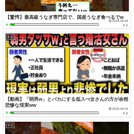
【驚愕】最高級うなぎ専門店で、国産うなぎ食べるでw
2026.08.04
ネタ
ネタ
【動画】「弱男w」とバカにする低スぺ女さんの方が余程
悲惨な現実ww
2026.08.04
ネタ
ネタ