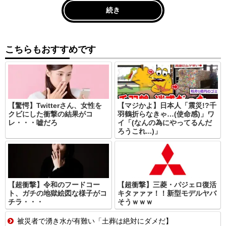
続き
こちらもおすすめです
【驚愕】Twitterさん、女性を
【マジかよ】日本人「震災!?千
クビにした衝撃の結果がコ
羽鶴折らなきゃ…(使命感)」ワ
レ・・・嘘だろ
イ「(なんの為にやってるんだ
ろうこれ...)」
【超衝撃】令和のフードコー
【超衝撃】三菱・パジェロ復活
ト、ガチの地獄絵図な様子がコ
キタァァァ！！新型モデルヤバ
チラ・・・
そうｗｗｗ
被災者で湧き水が有難い「土葬は絶対にダメだ】