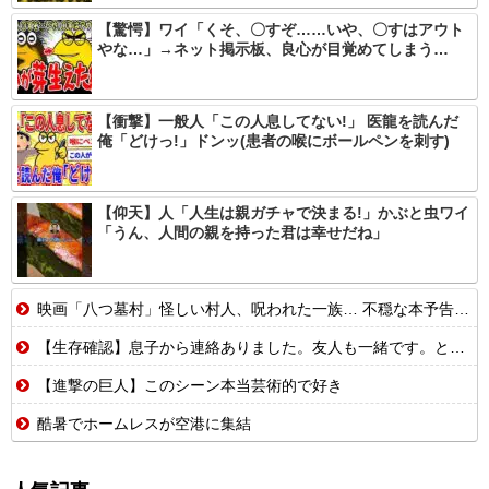
【驚愕】ワイ「くそ、〇すぞ……いや、〇すはアウト
やな…」→ネット掲示板、良心が目覚めてしまう…
【衝撃】一般人「この人息してない!」 医龍を読んだ
俺「どけっ!」ドンッ(患者の喉にボールペンを刺す)
【仰天】人「人生は親ガチャで決まる!」かぶと虫ワイ
「うん、人間の親を持った君は幸せだね」
映画「八つ墓村」怪しい村人、呪われた一族… 不穏な本予告公開 主題歌はB’zの松本孝弘率いるTMG
【生存確認】息子から連絡ありました。友人も一緒です。とりあえず無事で元気...
【進撃の巨人】このシーン本当芸術的で好き
酷暑でホームレスが空港に集結