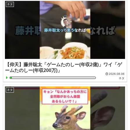
ネタ
【仰天】藤井聡太「ゲームたのしー(年収2億)」ワイ「ゲ
ームたのしー(年収200万)」
2026.08.06
ネタ
ネタ