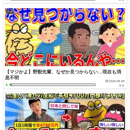
ネタ
【マジかよ】野獣先輩、なぜか見つからない…現在も消
息不明
2026.08.09
ネタ
ネタ