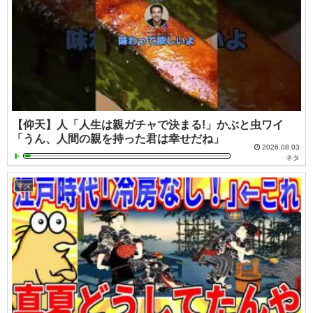
【仰天】人「人生は親ガチャで決まる!」かぶと虫ワイ
「うん、人間の親を持った君は幸せだね」
2026.08.03
ネタ
ネタ