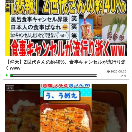
ネタ
【仰天】Z世代さんの約40%、食事キャンセルが流行り逝
くwww
2026.08.05
ネタ
ネタ