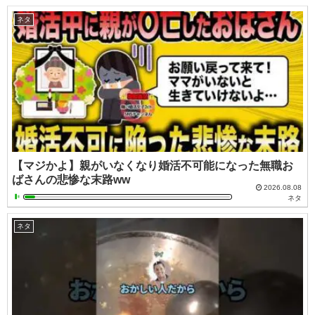
ネタ
【マジかよ】親がいなくなり婚活不可能になった無職お
ばさんの悲惨な末路ww
2026.08.08
ネタ
ネタ