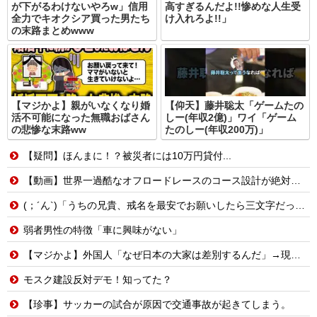
が下がるわけないやろw」信用
高すぎるんだよ!!惨めな人生受
全力でキオクシア買った男たち
け入れろよ!!」
の末路まとめwww
【マジかよ】親がいなくなり婚
【仰天】藤井聡太「ゲームたの
活不可能になった無職おばさん
しー(年収2億)」ワイ「ゲーム
の悲惨な末路ww
たのしー(年収200万)」
【疑問】ほんまに！？被災者には10万円貸付...
【動画】世界一過酷なオフロードレースのコース設計が絶対におかしい（笑）
(；´ん`)「うちの兄貴、戒名を最安でお願いしたら三文字だったわ」
弱者男性の特徴「車に興味がない」
【マジかよ】外国人「なぜ日本の大家は差別するんだ」→現役大家の実録に反論できず
モスク建設反対デモ！知ってた？
【珍事】サッカーの試合が原因で交通事故が起きてしまう。