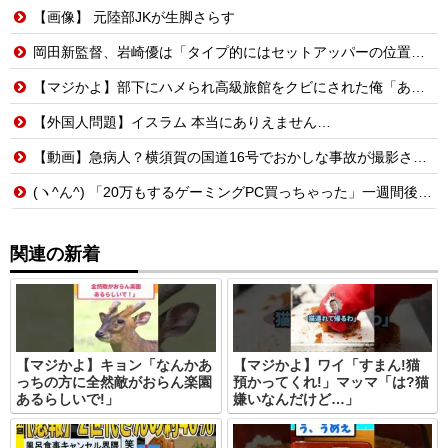
【画像】 元陸部JKが生脚さらす
岡田新監督、岩崎優は「タイプ的にはセットアッパーの位置が一番合うてる」←おーん
【マジかよ】部下にハメられ高級旅館をクビにされた俺「あとは頑張れよ」→廃業寸前の元三ツ星レストランでバイトを始めた結果
【外国人問題】イスラム 本当にありえません…
【動画】急病人？横須賀の国道16号でおかしな事故が撮影される。
(ヽ^ん^) 「20万もするゲーミングPC買っちゃった」一週間後「お届け物でーす」（ヽ´ん`）「そう…」
関連の新着
【マジかよ】キョン「なんかあ
【マジかよ】ワイ「すまん!猫
っちの方に全然敵がおらん楽園
預かってくれ!」マッマ「は?猫
あるらしいで!」
嫌いなんだけど…」