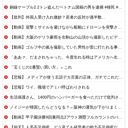
銅線ケーブル2.2トン盗んだベトナム国籍の男を逮捕 #移民 #外国人 #ニュース
【批判】外国人受け入れ微妙？若者の反対が過半数...
【動画】迎撃ミサイルを避けながら船舶にドローンを突撃させるウクライナ。
【動画】大阪のゲリラ豪雨を生駒山の山頂から撮影したビデオが美しい。
【動画】ゴルフ中の嵐を撮影していた男性が雷に打たれる事故。
「ああァ、だまされちゃった。今度生れる時はアメリカへ生れるぞ」特攻隊員(22)が出撃前の日記に残した本音！
「宝くじの1番賢い買い方」←これ
【悲報】 メディアが使う主語デカ言葉の正体、ガチでこれだったｗｗｗｗ
【悲報】ワイ、職場でアミバ呼ばわりされる
生活保護さん、1400円のハンバーガーを食べただけで批判される
ノイジーが帰国したらどうなる？←阪神の運気が下がりまくるやろな
【動画】甲子園決勝9回裏同点2アウト満塁フルカウントのバッターボックスに立てるけど・・・
【仰天】人手不足倒産、どう見ても経営者の能力不足倒産だったwww