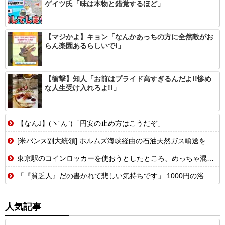
ゲイツ氏「味は本物と錯覚するほど」
【マジかよ】キョン「なんかあっちの方に全然敵がお
らん楽園あるらしいで!」
【衝撃】知人「お前はプライド高すぎるんだよ!!惨め
な人生受け入れろよ!!」
【なんJ】(ヽ´ん`)「円安の止め方はこうだぞ」
[米バンス副大統領] ホルムズ海峡経由の石油天然ガス輸送を戦闘前の水準に戻す事を表明！
東京駅のコインロッカーを使おうとしたところ、めっちゃ混んでいるなか、鍵が...
「『貧乏人』だの書かれて悲しい気持ちです」 1000円の浴衣を楽しむ和装愛好家 涼やかな着こなしに寄せられた心ない声
人気記事