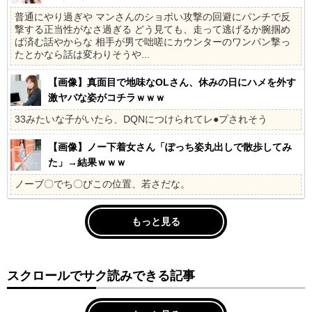
普通にやり過ぎや マンさんのショボい攻撃の回避にパンチで反
撃する正当性がなさ過ぎる どう見ても、走って逃げるか腕掴め
ば済む話やからな 相手が男で咄嗟にカウンターのワンパン撃っ
たとかなら話は変わりそうや...
【画像】真面目で地味なOLさん、休みの日にハメを外す
激ヤバな姿がコチラｗｗｗ
33みたいな子がいたら、DQNにつけられてレ●プされそう
【画像】ノー下着女さん「ぽっち姿丸出しで散歩してみ
た」→結果ｗｗｗ
ノーブ〇でち〇びこの位置、若さだな。
もっと見る
スクロールでサク読みできる記事