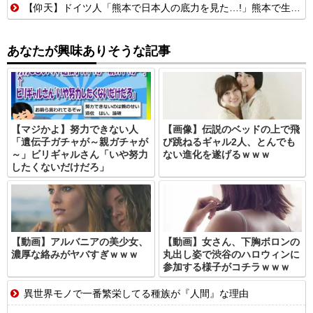
【仰天】ドイツ人「熊本で日本人の底力を見た…!」熊本で生まれて初めて震度7の大地震を経験したドイツ人。直後、日本人たちの行動に衝撃を受けてしまう…
あなたが興味ありそうな記事
【マジかよ】努力できない人
【画像】伝説のベッドの上で飛
「遺伝子ガチャが～親ガチャが
び跳ねるギャル2人、とんでも
～」ビリギャルさん「いや努力
ない進化を遂げるｗｗｗ
したくないだけだろ」
【動画】アルバニアの美少女、
【動画】女さん、下胸ボロンの
濃厚な絡みがヤバすぎｗｗｗ
丸出し姿で渋谷のハロウィンに
参加する様子がコチラｗｗｗ
異世界モノで一番繁栄してる種族が『人間』な理由