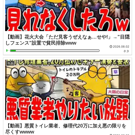
【動画】花火大会「ただ見客うぜえなぁ…せや!」→"目隠
しフェンス"設置で貧民排除www
2026.08.02
ネタ
ネタ
【動画】悪質トイレ業者、修理代20万に加え悪の限りを
尽くすwwww