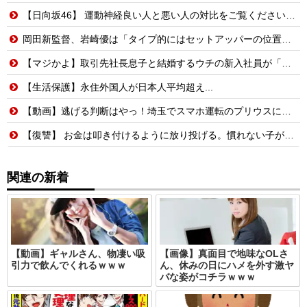
【日向坂46】 運動神経良い人と悪い人の対比をご覧ください…
岡田新監督、岩崎優は「タイプ的にはセットアッパーの位置が一番合うてる」←おーん
【マジかよ】取引先社長息子と結婚するウチの新入社員が「結婚も契約も中止になりました…」→俺「こっちもグループ全社の取引中止しよう」
【生活保護】永住外国人が日本人平均超え...
【動画】逃げる判断はやっ！埼玉でスマホ運転のプリウスに当て逃げされる車載。
【復讐】 お金は叩き付けるように放り投げる。慣れない子がレジ打つと舌打ちしておっせーなと言う。
関連の新着
【動画】ギャルさん、物凄い吸
【画像】真面目で地味なOLさ
引力で飲んでくれるｗｗｗ
ん、休みの日にハメを外す激ヤ
バな姿がコチラｗｗｗ