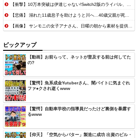
【衝撃】10万本突破は伊達じゃない!Switch2版のライバル、まさかのSwitch版だったw
【悲痛】 溺れた11歳息子を助けようと川へ…40歳父親が死亡 息子は母親が救助 愛知
【画像】 サンモニの女子アナさん、日曜の朝から素材を提供してしまう
ピックアップ
【動画】お前らって、ネットが普及する前は何してた
の?
【驚愕】魚系成金Yutuberさん、闇バイトに気まぐれ
ファ●クされ逝くwww
【驚愕】自動車学校の指導員だったけど裏側を暴露す
るwww
【仰天】「空気からバター」製造に成功 出資のビル・