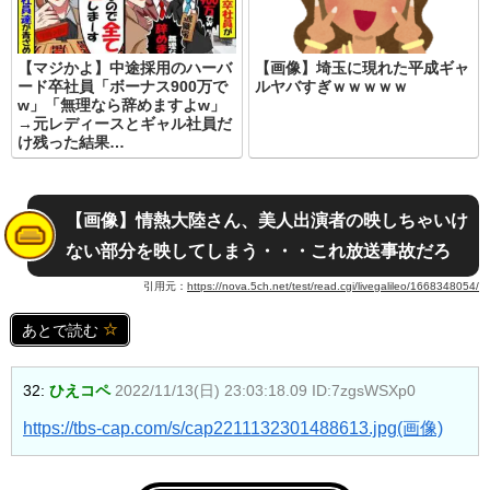
【マジかよ】中途採用のハーバ
【画像】埼玉に現れた平成ギャ
ード卒社員「ボーナス900万で
ルヤバすぎｗｗｗｗｗ
w」「無理なら辞めますよw」
→元レディースとギャル社員だ
け残った結果…
【画像】情熱大陸さん、美人出演者の映しちゃいけ
ない部分を映してしまう・・・これ放送事故だろ
引用元：
https://nova.5ch.net/test/read.cgi/livegalileo/1668348054/
あとで読む
32:
ひえコペ
2022/11/13(日) 23:03:18.09 ID:7zgsWSXp0
https://tbs-cap.com/s/cap2211132301488613.jpg
(画像)