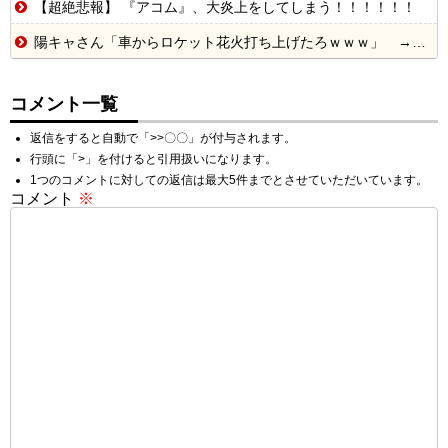
【超絶悲報】 『アコム』、大炎上をしてしまう！！！！！！
陽キャさん「車からロケット花火打ち上げたろｗｗｗ」 → サンルーフが閉まっていて無事車内に発射
コメント一覧
返信をすると自動で「>>〇〇」が付与されます。
行頭に「>」を付けると引用扱いになります。
1つのコメントに対しての返信は最大5件までとさせていただいています。
コメント
※