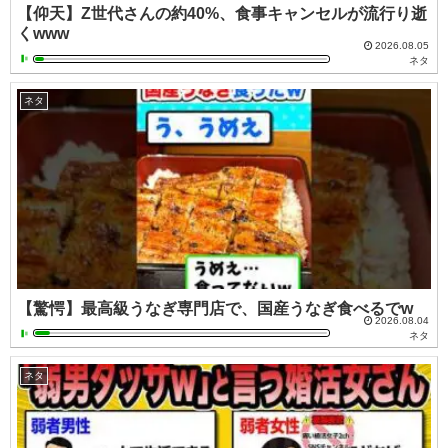
【仰天】Z世代さんの約40%、食事キャンセルが流行り逝
くwww
2026.08.05
ネタ
ネタ
【驚愕】最高級うなぎ専門店で、国産うなぎ食べるでw
2026.08.04
ネタ
ネタ