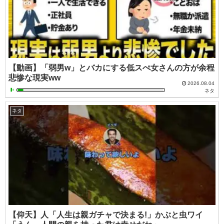
【動画】「弱男w」とバカにする低スぺ女さんの方が余程
悲惨な現実ww
2026.08.04
ネタ
ネタ
【仰天】人「人生は親ガチャで決まる!」かぶと虫ワイ