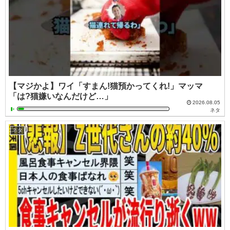
【マジかよ】ワイ「すまん!猫預かってくれ!」マッマ
「は?猫嫌いなんだけど…」
2026.08.05
ネタ
ネタ