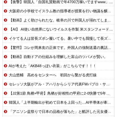
【衝撃】韓国人「自国礼賛動画で年4700万稼いでますwww」→海外の反応ch運営の秘密…
大阪府の小学校でイスラム教の指導者が授業を行い物議を醸す！ #大阪 #イスラム教 #モスク
【動画】よく助けられたな。岐阜の川で外国人が溺れてしまう事故。
【AI】 AI使い自然界にないウイルスを作製 米スタンフォード大学が成果発表
イケてる人は皆長ズボン履いてる。暑い中でも我慢して長ズボン履いてる。半ズボンはモテ無い。厳しいって
【驚愕】コレが周来友の正体です。外国人の強制送還の裏話を聞いて鳥肌が立ちました…
【動画】自動ドアの仕組みを理解した富山のツバメが賢い。
AIが考えた「AKB48っぽい衣装」がこちらです！！！
大山悠輔 高めをセンターへ 初回から繋がる虎打線
セレッソ大阪がアル・アハリからシリア代表FWパブロ・サバックを獲得へ 2025年のKリーグ得点王
【J2第1節 鳥栖×甲府】鳥栖が好相性の甲府に2-0快勝で5年ぶり開幕白星！田中雄大は古巣に恩返しPK弾
韓国人「上半期輸出が初めて日本を上回った…AI半導体が牽引で今年も4位狙える」
「アニソン盆祭りで日本の品格が落ちた」と酷評した元女優、「あんたが品格を語るのかよ！」と総ツッコミを食らってしまい……