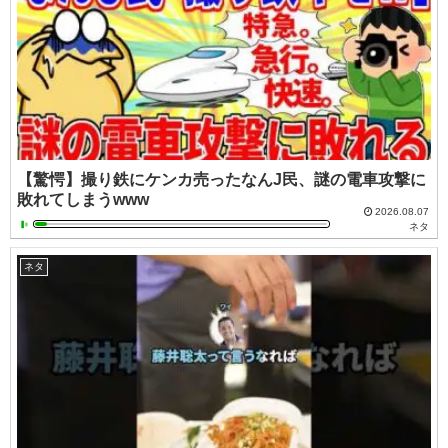
【驚愕】撮り鉄にケンカ売ったなんJ民、謎の電車攻撃に
敗れてしまうwww
2026.08.07
ネタ
ネタ