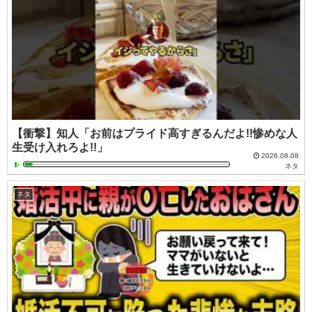
【衝撃】知人「お前はプライド高すぎるんだよ!!惨めな人
生受け入れろよ!!」
2026.08.08
ネタ
ネタ