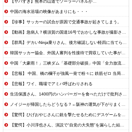
【ヤバすぎ】熊本の山道でソーラーパネルが…
中国の海水浴場の映像があまりにも・・・
【珍事】サッカーの試合が原因で交通事故が起きてしまう。
【動画】急病人？横須賀の国道16号でおかしな事故が撮影される。
【群馬】デカいNinja乗りさん、後方確認しない軽四に当てられてしまう。
韓国サッカー協会、外国人審判を性接待で買収していた事が判明
中国「大豪雨！」三峡ダム「基礎部分破損」中国「全力放流！」台風13号「中国上陸予測」台風15号「中国接近（画像」中国「台風同時上陸！（穀物生産が壊滅危機」→
【悲報】 中国、橋の欄干が強風一発で粉々に 鉄筋ゼロ 当局「接着剤でくっつけただけ」「正常で、品質問題はない」
【悲報】ワイ、職場でアミバ呼ばわりされる
生活保護さん、1400円のハンバーガーを食べただけで批判される
ノイジーが帰国したらどうなる？←阪神の運気が下がりまくるやろな
【驚愕】ひげおやじさんに銃を撃たせるためにデスゲームを開催するはりーシ
【驚愕】小川淳也さん、演説で“自党の大失態”を漏らした結果→党からブチギレられるwwwww