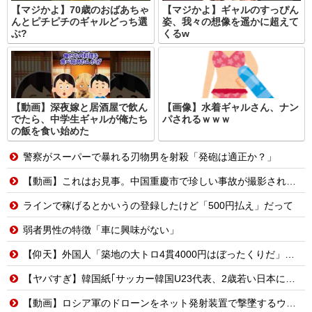
【マジかよ】70歳のおばあちゃ
【マジかよ】ギャルのすっぴん
んとピチピチのギャルどっち選
姿、我々の想像を遥かに超えて
ぶ?
くるw
【動画】深夜嫁と居酒屋で飲ん
【画像】水着ギャルさん、ナン
でたら、中学生ギャルが俺たち
パされるｗｗｗ
の飯を食い始めた
警察がスーパーで暴れる刃物男を射殺「発砲は適正か？」
【動画】これはお見事。中国重慶市で珍しい事故が撮影される。
ラインで稼げるとかいうの登録したけど「500円払え」だって
弱者男性の特徴「車に興味がない」
【仰天】外国人「築地の大トロ4貫4000円はぼったくりだ」→日本人の反応が真っ二つに
【ヤバすぎ】韓国紙｢サッカー韓国U23代表、2歳若い日本に負けると歴史的屈辱｣
【動画】ロシア軍のドローンをネット発射装置で撃墜するウクライナ。