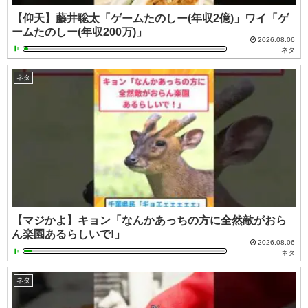
【仰天】藤井聡太「ゲームたのしー(年収2億)」ワイ「ゲ
ームたのしー(年収200万)」
2026.08.06
ネタ
ネタ
【マジかよ】キョン「なんかあっちの方に全然敵がおら
ん楽園あるらしいで!」
2026.08.06
ネタ
ネタ