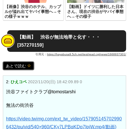
【画像】渋谷のホテル、カップ
【動画】ドイツに勝利した日本
ルが溢れ出てヤバイ事態へ→そ
さん、現在の渋谷がヤバイ事態
の様子ｗｗｗ
へ→その様子
【動画】 渋谷が無法地帯と化す・・・
[357270159]
引用元：
https://hayabusa9.5ch.net/test/read.cgi/news/1668937301/
あとで読む
2:
ひえコペ
2022/11/20(日) 18:42:09.89 0
渋谷ファイトクラブ@tomostarshi
無法の街渋谷
https://video.twimg.com/ext_tw_video/157905145702990
6432/pu/vid/540×960/CKy7LPBqKDp7IpjW.mp4
(動画)