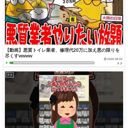
【動画】悪質トイレ業者、修理代20万に加え悪の限りを
尽くすwwww
2026.08.02
ネタ
ネタ