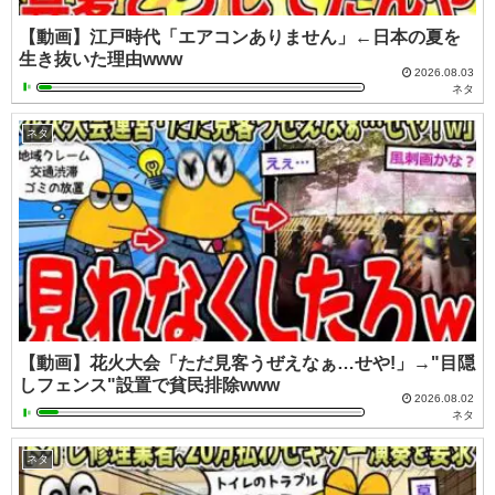
【動画】江戸時代「エアコンありません」←日本の夏を
生き抜いた理由www
2026.08.03
ネタ
ネタ
【動画】花火大会「ただ見客うぜえなぁ…せや!」→"目隠
しフェンス"設置で貧民排除www
2026.08.02
ネタ
ネタ