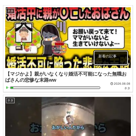
ネタ
新着の記事
【マジかよ】親がいなくなり婚活不可能になった無職お
ばさんの悲惨な末路ww
2026.08.08
ネタ
ネタ