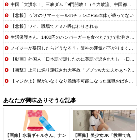
中国「大洪水！」三峡ダム「9門開放！（全力放流」中国都市「三峡沿線の道路水没」中国政府「高速道路封鎖！」中国ダム「緊急放流に合わせて開門（土砂崩れ発生」→
【悲報】 ゲオのサマーセールのチラシにPS5本体が載ってない
【悲報】ワイ、職場でアミバ呼ばわりされる
生活保護さん、1400円のハンバーガーを食べただけで批判される
ノイジーが帰国したらどうなる？←阪神の運気が下がりまくるやろな
【動画】外国人「日本語で話したのに英語で返された!」→日本人「まず発音を聞かせろ」
【衝撃】上司に煽り運転され大事故「ププッw大丈夫かぁ〜?w」→俺「あなたのせいで玉突き事故発生してますが」「え!?」
【マジかよ】親がいなくなり婚活不可能になった無職おばさんの悲惨な末路ww
あなたが興味ありそうな記事
【画像】水着ギャルさん、ナン
【画像】美少女JK「教室で丸