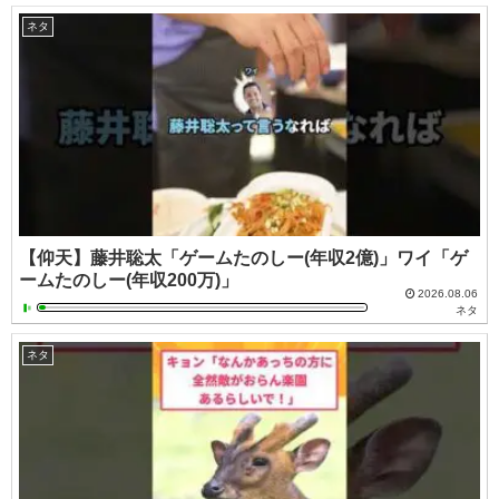
ネタ
【仰天】藤井聡太「ゲームたのしー(年収2億)」ワイ「ゲ
ームたのしー(年収200万)」
2026.08.06
ネタ
ネタ