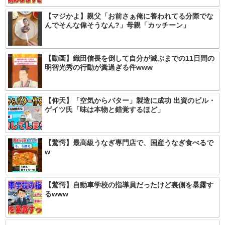
【マジかよ】親父「お前さぁ俺に養われてる分際でな
んでそんな偉そうなん?」母親「カッチーン」
【動画】織田信長を倒して自分が滅ぶまでの11日間の
明智光秀の行動が糞過ぎる件www
【仰天】「空気からバター」製造に成功 出資のビル・
ゲイツ氏「味は本物と錯覚するほど」
【驚愕】最高級うなぎ専門店で、国産うなぎ食べるで
w
【驚愕】自動車学校の指導員だったけど裏側を暴露す
るwww