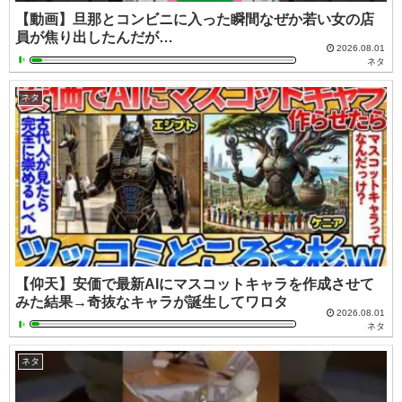
【動画】旦那とコンビニに入った瞬間なぜか若い女の店
員が焦り出したんだが…
2026.08.01
ネタ
ネタ
【仰天】安価で最新AIにマスコットキャラを作成させて
みた結果→奇抜なキャラが誕生してワロタ
2026.08.01
ネタ
ネタ