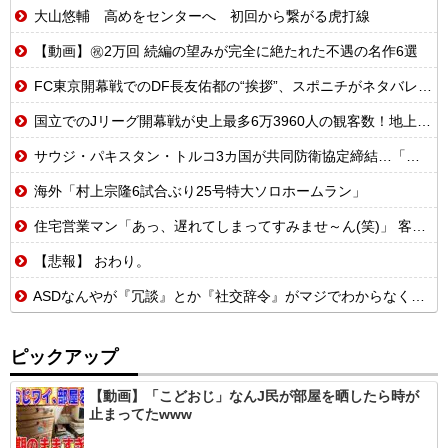
大山悠輔 高めをセンターへ 初回から繋がる虎打線
【動画】㊗️2万回 続編の望みが完全に絶たれた不遇の名作6選
FC東京開幕戦でのDF長友佑都の“挨拶”、スポニチがネタバレ報道
国立でのJリーグ開幕戦が史上最多6万3960人の観客数！地上波中継＆劇的な試合展開でSNSでも話題に
サウジ・パキスタン・トルコ3カ国が共同防衛協定締結…「イスラム版NATO」指摘も！
海外「村上宗隆6試合ぶり25号特大ソロホームラン」
住宅営業マン「あっ、遅れてしまってすみませ～ん(笑)」 客「…今日、契約日ですよね？」→こうなるｗｗｗ
【悲報】 おわり。
ASDなんやが『冗談』とか『社交辞令』がマジでわからなくて怖い
ピックアップ
【動画】「こどおじ」なんJ民が部屋を晒したら時が
止まってたwww