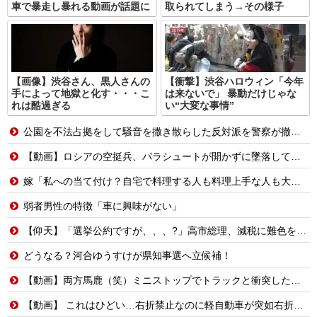
車で暴走し暴れる動画が話題に
取られてしまう→その様子
【画像】渋谷さん、黒人さんの
【衝撃】渋谷ハロウィン「今年
手によって地獄と化す・・・こ
は来ないで」 暴動だけじゃな
れは酷過ぎる
い“大変な事情”
公園を不法占拠をして騒音を撒き散らした反対派を警察が撤去しました！
【動画】ロシアの空挺兵、パラシュートが開かずに墜落してしまう。
嫁「私への当て付け？自宅で料理する人も料理上手な人も大っっ嫌い！」嫁が料理嫌いで育児大変だから時間ある時は俺が料理する、片付けまで全部やるって言うと嫁がヒスって困る
弱者男性の特徴「車に興味がない」
【仰天】「選挙公約ですが、、、?」高市総理、減税に難色を示し続ける玉木代表らを「煽りまくるwwwww」
どうなる？河合ゆうすけが県知事選へ立候補！
【動画】両方馬鹿（笑）ミニストップでトラックと衝突したドラレコが（ノ∇`）
【動画】 これはひどい…右折禁止なのに軽自動車が突如右折し路面電車と衝突→乗ってた三人組が車を捨て逃走ｗｗｗｗｗｗ