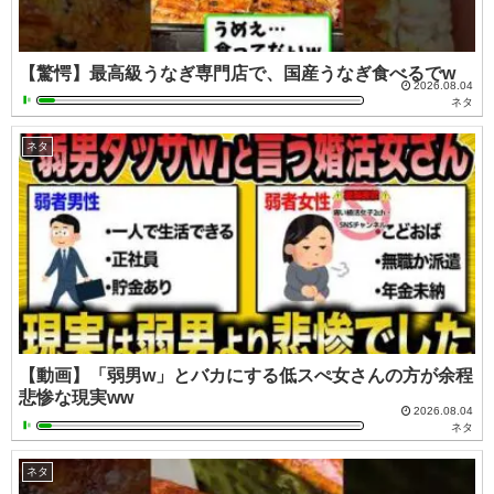
【驚愕】最高級うなぎ専門店で、国産うなぎ食べるでw
2026.08.04
ネタ
ネタ
【動画】「弱男w」とバカにする低スぺ女さんの方が余程
悲惨な現実ww
2026.08.04
ネタ
ネタ