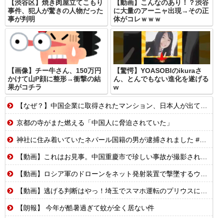
【渋谷区】焼き肉屋立てこもり
【動画】こんなのあり！？渋谷
事件、犯人が驚きの人物だった
に大量のアーニャ出現→その正
事が判明
体がコレｗｗｗ
【画像】チー牛さん、150万円
【驚愕】YOASOBIのikuraさ
かけて山P顔に整形→衝撃の結
ん、とんでもない進化を遂げる
果がコチラ
w
【なぜ？】中国企業に取得されたマンション、日本人が出ていきネパール人で埋まる
京都の寺がまた燃える「中国人に脅迫されていた」
神社に住み着いていたネパール国籍の男が逮捕されました #移民 #外国人
【動画】これはお見事。中国重慶市で珍しい事故が撮影される。
【動画】ロシア軍のドローンをネット発射装置で撃墜するウクライナ。
【動画】逃げる判断はやっ！埼玉でスマホ運転のプリウスに当て逃げされる車載。
【朗報】 今年が酷暑過ぎて蚊が全く居ない件