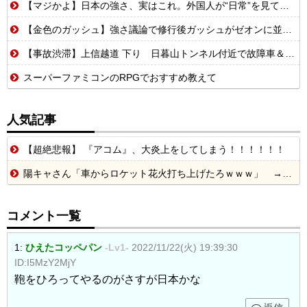
【マジかよ】日本の強さ、実はこれ。外国人が“日常”を見て衝撃を受けた理由
【金色のガッシュ】強さ議論で修行後ガッシュがゼオンに並んだ、超えてたって意見に納得いかないんだけど
【事故渋滞】上信越道 下り 日暮山トンネル付近で故障車＆事故💥 車線規制 松井田妙義IC〜佐久平IC 渋滞距離 10.0km 通過時間 50 分
スーパーファミコンのRPGでおすすめ教えて
人気記事
【超絶悲報】 『アコム』、大炎上をしてしまう！！！！！！
陽キャさん「車からロケット花火打ち上げたろｗｗｗ」 → サンルーフが閉まっていて無事車内に発射
コメント一覧
1:
ひえたコッペパン
-Lv1-
2022/11/22(火) 19:39:30
ID:I5MzY2MjY
鞄をひろってやるのがさすが日本かな