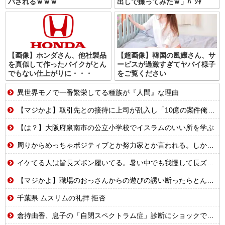
パされるｗｗｗ
出しで撮ってみたｗ」ﾊﾟｼｬ
【画像】ホンダさん、他社製品
【超画像】韓国の風嬢さん、サ
を真似して作ったバイクがとん
ービスが過激すぎてヤバイ様子
でもない仕上がりに・・・
をご覧ください
異世界モノで一番繁栄してる種族が『人間』な理由
【マジかよ】取引先との接待に上司が乱入し「10億の案件俺がもらったw残念だったな負け犬w」→取引先社長「誰だね君は…」既に契約成立していて…
【は？】大阪府泉南市の公立小学校でイスラムのいい所を学ぶ
周りからめっちゃポジティブとか努力家とか言われる。しかし私は自分で言うのもなんだけど成人するまで人生ハードモードだった・・・
イケてる人は皆長ズボン履いてる。暑い中でも我慢して長ズボン履いてる。半ズボンはモテ無い。厳しいって
【マジかよ】職場のおっさんからの遊びの誘い断ったらとんでもないこと言われたんだが
千葉県 ムスリムの礼拝 拒否
倉持由香、息子の「自閉スペクトラム症」診断にショックで涙 見逃していた乳幼児期のサインとは