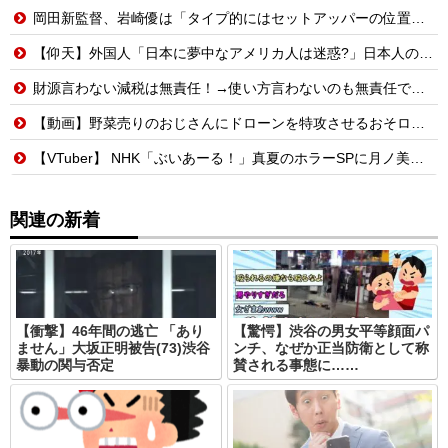
岡田新監督、岩崎優は「タイプ的にはセットアッパーの位置が一番合うてる」←おーん
【仰天】外国人「日本に夢中なアメリカ人は迷惑?」日本人の回答が的確すぎた
財源言わない減税は無責任！→使い方言わないのも無責任では？
【動画】野菜売りのおじさんにドローンを特攻させるおそロシア。
【VTuber】 NHK「ぶいあーる！」真夏のホラーSPに月ノ美兎・ましろ爻・市松寿ゞ謡が出演！“VTuber×ホラー”を語る【8/8(土)21:05】
関連の新着
【衝撃】46年間の逃亡 「あり
【驚愕】渋谷の男女平等顔面パ
ません」大坂正明被告(73)渋谷
ンチ、なぜか正当防衛として称
暴動の関与否定
賛される事態に……