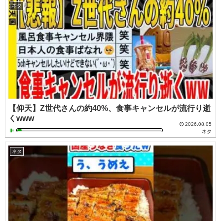
ネタ
【仰天】Z世代さんの約40%、食事キャンセルが流行り逝
くwww
2026.08.05
ネタ
ネタ