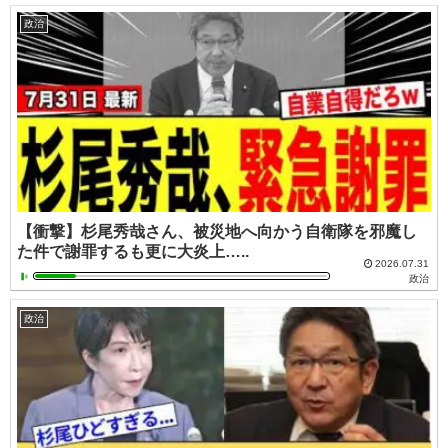
政治
【衝撃】杉尾秀哉さん、被災地へ向かう自衛隊を邪魔し
た件で謝罪するも更に大炎上…..
2026.07.31
政治
政治