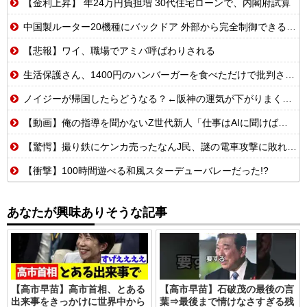
【金利上昇】 年24万円負担増 30代住宅ローンで、内閣府試算
中国製ルーター20機種にバックドア 外部から完全制御できる機能が仕込まれていた
【悲報】ワイ、職場でアミバ呼ばわりされる
生活保護さん、1400円のハンバーガーを食べただけで批判される
ノイジーが帰国したらどうなる？←阪神の運気が下がりまくるやろな
【動画】俺の指導を聞かないZ世代新人「仕事はAIに聞けば余裕w」俺「AI以下でごめんね」→指導やめて放置プレイした結果w
【驚愕】撮り鉄にケンカ売ったなんJ民、謎の電車攻撃に敗れてしまうwww
【衝撃】100時間遊べる和風スターデューバレーだった!?
あなたが興味ありそうな記事
【高市早苗】高市首相、とある
【高市早苗】石破茂の最後の言
出来事をきっかけに世界中から
葉⇒最後まで情けなさすぎる残