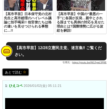
【高市早苗】日本保守党の北村
【高市早苗】中国の“最悪の一
先生と高市総理のハイレベル議
手”に各国が反発…親中とされ
論に拍手喝采!! 他官僚たちは格
る国までも異例の対応を見せた
の違いを見せつけられる事態
理由とは?国際情勢に広がる波
に…!!
紋を解説!
【高市早苗】12/28立憲民主党、迷言集‼︎ ご覧くだ
さい。
引用元：
https://youtu.be/NI12ywL5F6E
あとで読む
1:
ひえコペ
2026/01/02(金) 05:11:21