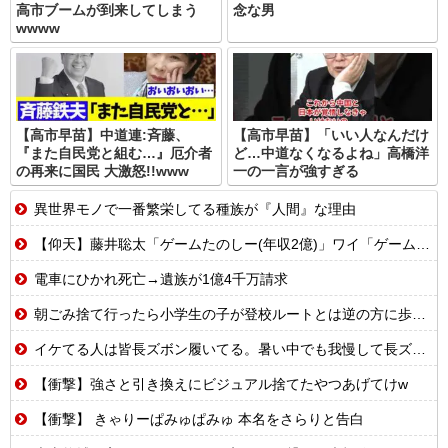
高市ブームが到来してしまう
念な男
wwww
【高市早苗】中道連:斉藤、
【高市早苗】「いい人なんだけ
『また自民党と組む…』厄介者
ど…中道なくなるよね」高橋洋
の再来に国民 大激怒!!www
一の一言が強すぎる
異世界モノで一番繁栄してる種族が『人間』な理由
【仰天】藤井聡太「ゲームたのしー(年収2億)」ワイ「ゲームたのしー(年収200万)」
電車にひかれ死亡→遺族が1億4千万請求
朝ごみ捨て行ったら小学生の子が登校ルートとは逆の方に歩いてた
イケてる人は皆長ズボン履いてる。暑い中でも我慢して長ズボン履いてる。半ズボンはモテ無い。厳しいって
【衝撃】強さと引き換えにビジュアル捨てたやつあげてけw
【衝撃】 きゃりーぱみゅぱみゅ 本名をさらりと告白