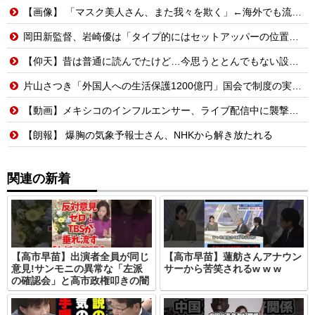
【画像】 「マスク美人さん、また我々を欺く」←海外でも流行りだした結果がこちらw w w w w w w
岡田新監督、岩崎優は「タイプ的にはセットアッパーの位置が一番合うてる」←おーん
【仰天】昔は普通に読んでたけど…今思うととんでもない設定の少女漫画
片山さつき「外国人への生活保護1200億円」国会で制度の実態を追及
【動画】メキシコのインフルエンサー、ライブ配信中に襲撃されて死亡。
【朗報】 爆胸の気象予報士さん、NHKから解き放たれる
関連の新着
【高市早苗】出演者全員が同じ
【高市早苗】蓮舫さんアナウン
意見!サンモニの異常な「左派
サーから苦笑されるw w w
の確認会」と高市政権叩きの闇