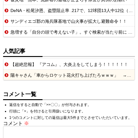
DeNA・松尾汐恩、盗塁阻止率 .217で、12球団13人中12位（8月5日現在）
サンディエゴ郡の海兵隊基地で山火事が拡大し避難命令！！
急増する「自分の頭で考えない子」。すぐ検索が当たり前に 「タイパ」至上主義
人気記事
【超絶悲報】 『アコム』、大炎上をしてしまう！！！！！！
陽キャさん「車からロケット花火打ち上げたろｗｗｗ」 → サンルーフが閉まっていて無事車内に発射
コメント一覧
返信をすると自動で「>>〇〇」が付与されます。
行頭に「>」を付けると引用扱いになります。
1つのコメントに対しての返信は最大5件までとさせていただいています。
コメント
※