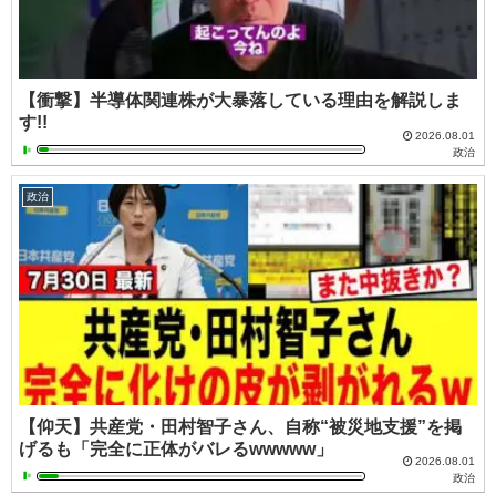
【衝撃】半導体関連株が大暴落している理由を解説しま
す!!
2026.08.01
政治
政治
【仰天】共産党・田村智子さん、自称“被災地支援”を掲
げるも「完全に正体がバレるwwwww」
2026.08.01
政治