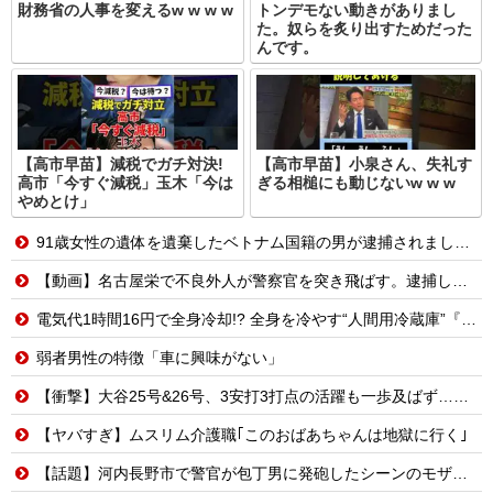
財務省の人事を変えるw w w w
トンデモない動きがありまし
た。奴らを炙り出すためだった
んです。
【高市早苗】減税でガチ対決!
【高市早苗】小泉さん、失礼す
高市「今すぐ減税」玉木「今は
ぎる相槌にも動じないw w w
やめとけ」
91歳女性の遺体を遺棄したベトナム国籍の男が逮捕されました #移民 #外国人
【動画】名古屋栄で不良外人が警察官を突き飛ばす。逮捕しろやｗｗｗ
電気代1時間16円で全身冷却!? 全身を冷やす“人間用冷蔵庫”『ど冷えもんBOX』→工事現場やゴルフ場で導入続々と話題
弱者男性の特徴「車に興味がない」
【衝撃】大谷25号&26号、3安打3打点の活躍も一歩及ばず…それでも希望を見出すLADファン反応集 MLB2026シーズン 8.
【ヤバすぎ】ムスリム介護職｢このおばあちゃんは地獄に行く｣
【話題】河内長野市で警官が包丁男に発砲したシーンのモザ無し映像が公開される。