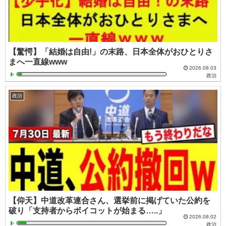
【驚愕】「結婚は自由!」の末路、日本全体がおひとりさ
まへ一直線www
2026.08.03
政治
政治
【仰天】中道改革連合さん、選挙前に掲げていた公約を
破り「支持者からボイコットが始まる…..」
2026.08.02
政治