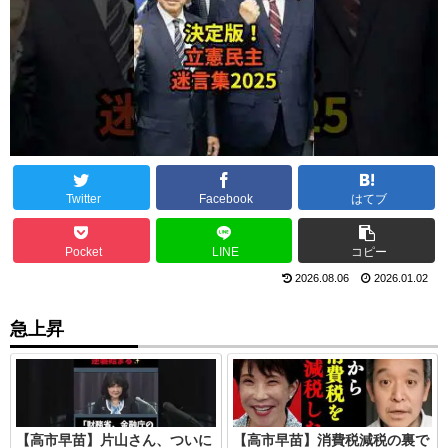
Twitter
Facebook
はてブ
Pocket
LINE
コピー
2026.08.06
2026.01.02
急上昇
【高市早苗】片山さん、ついに
【高市早苗】消費税減税の裏で