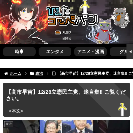
時事
エンタメ
アニメ・漫画
グルメ
ホーム
政治
【高市早苗】12/28立憲民主党、迷言集‼︎ 
【高市早苗】12/28立憲民主党、迷言集‼︎ ご覧くだ
さい。
政治