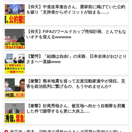
【仰天】中道改革連合さん、選挙前に掲げていた公約
を破り「支持者からボイコットが始まる.....」
【仰天】FIFAのワールドカップ売却計画、とんでもな
いオチを迎えるwwwww
【驚愕】「結婚は自由!」の末路、日本全体がおひとり
さまへ一直線www
【衝撃】熊本地震を巡って左派活動家連中が発狂。災
害を政治批判に繋げるの、もうやめませんか?
【衝撃】杉尾秀哉さん、被災地へ向かう自衛隊を邪魔
した件で謝罪するも更に大炎上.....
被災地・熊本、泥酔者の通報が止まらず県警が異例のお願い