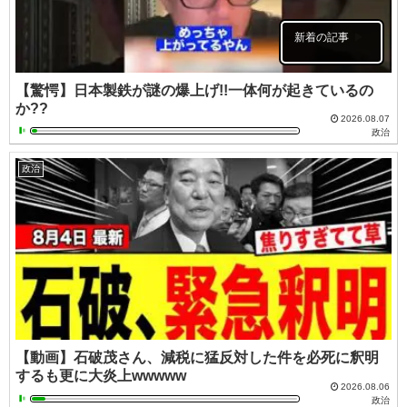
新着の記事
【驚愕】日本製鉄が謎の爆上げ!!一体何が起きているの
か??
2026.08.07
政治
政治
【動画】石破茂さん、減税に猛反対した件を必死に釈明
するも更に大炎上wwwww
2026.08.06
政治