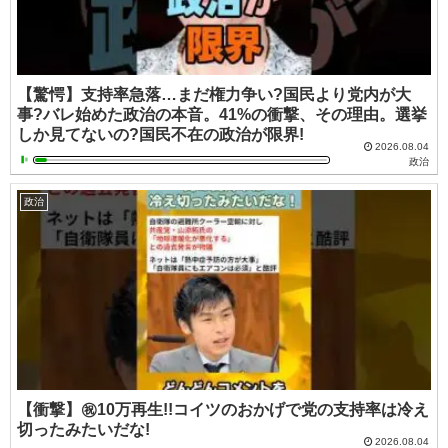
【驚愕】支持率急落…まだ権力争い?国民より党内が大
事?バレ始めた政治の本音。41%の衝撃、その理由。選挙
しか見てないの?国民不在の政治が限界!
2026.08.04
政治
政治
【衝撃】㊗️10万再生!!コイツのおかげで党の支持率は冷え
切ったみたいだな!
2026.08.04