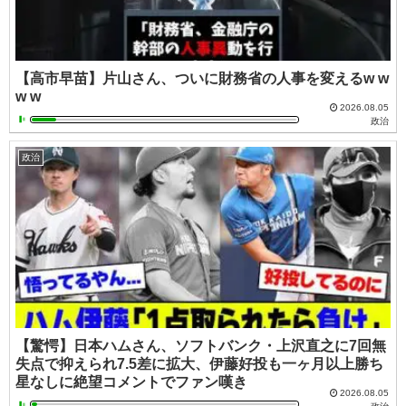
【高市早苗】片山さん、ついに財務省の人事を変えるw w
w w
2026.08.05
政治
政治
【驚愕】日本ハムさん、ソフトバンク・上沢直之に7回無
失点で抑えられ7.5差に拡大、伊藤好投も一ヶ月以上勝ち
星なしに絶望コメントでファン嘆き
2026.08.05