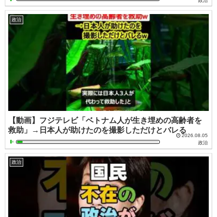
政治
政治
【動画】フジテレビ「ベトナム人が生き埋めの高齢者を
救助」→日本人が助けたのを撮影しただけとバレる
2026.08.05
政治
政治