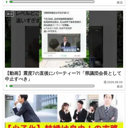
政治
政治
【動画】震度7の直後にパーティー?!「県議団会長として
中止すべき」
2026.08.03
政治
政治