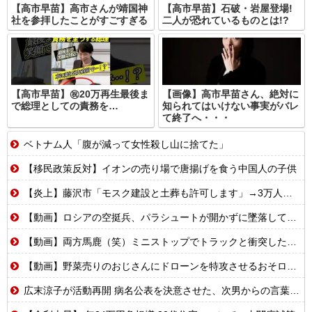
【高市早苗】高市さんが靖国神
【高市早苗】石破・岩屋登場!
社を参拝したことがすごすぎる
二人が恐れているものとは!?
【高市早苗】㊗️20万再生最後ま
【画像】高市早苗さん、絶対に
で総理としての責務を…
知られてはいけない事実がバレ
て終了へ・・・
ベトナム人「腹が減って女性殺し山に捨てた」
【移民政策反対】イオンの売り場で唐揚げを食う中国人の子供
【炎上】藤沢市「モスク建設と土葬も許可します」→3万人の反対署名も却下
【動画】ロシアの空挺兵、パラシュートが開かずに墜落してしまう。
【動画】両方馬鹿（笑）ミニストップでトラックと衝突したドラレコが（ノ∇`）
【動画】野菜売りのおじさんにドローンを特攻させるおそロシア。
広末涼子が活動再開 病名公表を決意させた、次男からの言葉明かす