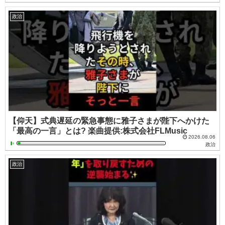
政治
【仰天】式典遅延の緊急事態に雅子さまが陛下へかけた
「最高の一言」とは? 楽曲提供:株式会社FLMusic
2026.08.06
政治
政治