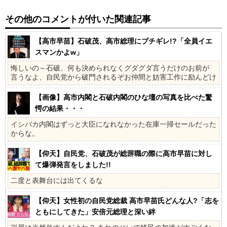
その他のコメントが付いた関連記事
【高市早苗】石破茂、高市総理にブチギレ!?「全員イエ
スマンかよw」
悔しいの～石破、何も決められなくグダグダ言うだけのお前が
言うなよ、自民党から破門されるぞお仲間と妨害工作に励んどけ
【画像】高市内閣と石破内閣のひな壇の写真を比べた驚
愕の結果・・・
イシバカ内閣はずっと大臣になれなかった在庫一掃セールだった
からな。
【仰天】自民党、石破茂が総辞職の際に高市早苗に対し
て爆弾発言をしました!!
二度と表舞台には出てくるな
【仰天】女性初の自民党総裁 高市早苗氏どんな人?「志を
ともにしてきた」安倍元総理と深い絆