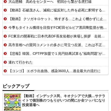
大山悠輔 高めをセンターへ 初回から繋がる虎打線
【動画】石破茂さん、減税に猛反対した件を必死に釈明するも更に大炎上wwwww
【動画】 クソガキロケット、怖すぎる…これよく轢かずに止まれたな
今季もタイトル獲得を目指すFC町田ゼルビア黒田剛監督が抱負を語る
FC東京の開幕戦に日本代表DF長友佑都が来場し挨拶 去就に注目集まる
高市首相への賛同コメントの多さに苛立つ左派、これは不正工作に違いない！と確信してしまった結果……
【悲報】韓国、CPTPP加盟で１兆円効果試算も”福島問題”が立ちはだかる
連れて行かれた
【コンゴ】 エボラ出血熱、感染3600人…過去最大の流行に
ピックアップ
【動画】インデックス民、キオクシアで大損…サテラ
イトで個別株のつもりがいつの間にか全ツッパになり
投資退場へ