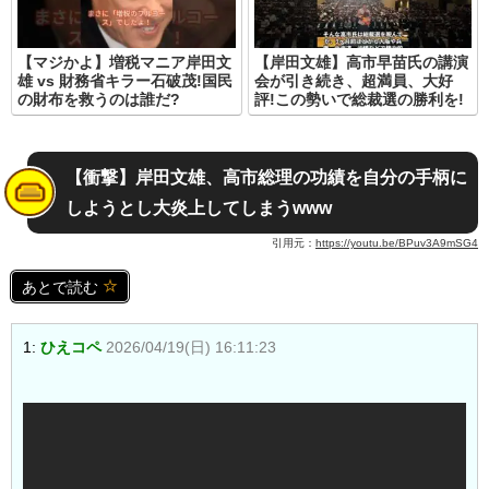
【マジかよ】増税マニア岸田文
【岸田文雄】高市早苗氏の講演
雄 vs 財務省キラー石破茂!国民
会が引き続き、超満員、大好
の財布を救うのは誰だ?
評!この勢いで総裁選の勝利を!
【衝撃】岸田文雄、高市総理の功績を自分の手柄に
しようとし大炎上してしまうwww
引用元：
https://youtu.be/BPuv3A9mSG4
あとで読む
1:
ひえコペ
2026/04/19(日) 16:11:23