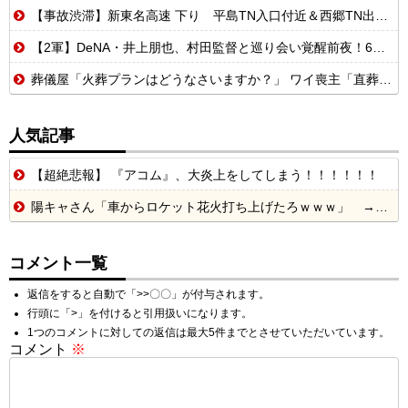
【事故渋滞】新東名高速 下り 平島TN入口付近＆西郷TN出口付近＆掛川PA付近3ヵ所で衝突事故💥 追越車線規制 島田金谷IC〜森掛川IC 渋滞距離 8.0km 通過時間 55 分
【2軍】DeNA・井上朋也、村田監督と巡り会い覚醒前夜！6月.288、7月.333、8月.400、どこで呼ばれるのか？
葬儀屋「火葬プランはどうなさいますか？」 ワイ喪主「直葬で」葬儀屋「直葬ですか…！？」⇒！！！
人気記事
【超絶悲報】 『アコム』、大炎上をしてしまう！！！！！！
陽キャさん「車からロケット花火打ち上げたろｗｗｗ」 → サンルーフが閉まっていて無事車内に発射
コメント一覧
返信をすると自動で「>>〇〇」が付与されます。
行頭に「>」を付けると引用扱いになります。
1つのコメントに対しての返信は最大5件までとさせていただいています。
コメント
※