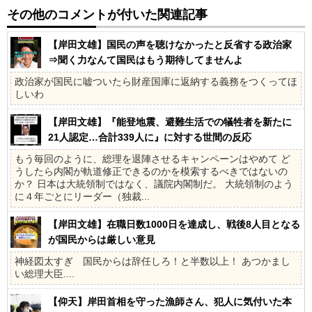
その他のコメントが付いた関連記事
【岸田文雄】国民の声を聴けなかったと反省する政治家
⇒聞く力なんて国民はもう期待してませんよ
政治家が国民に嘘ついたら財産国庫に返納する義務をつくってほ
しいわ
【岸田文雄】『能登地震、避難生活での犠牲者を新たに
21人認定…合計339人に』に対する世間の反応
もう毎回のように、総理を退陣させるキャンペーンはやめて ど
うしたら内閣が軌道修正できるのかを模索するべきではないの
か？ 日本は大統領制ではなく、議院内閣制だ。 大統領制のよう
に４年ごとにリーダー（独裁...
【岸田文雄】在職日数1000日を達成し、戦後8人目となる
が国民からは厳しい意見
神経図太すぎ 国民からは辞任しろ！と半数以上！ あつかまし
い総理大臣....
【仰天】岸田首相を守った漁師さん、犯人に気付いた本