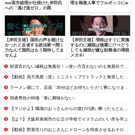
ww高市総理が仕掛けた岸田氏
理を報復人事でフルボッコにw
への「逃げ道ゼロ」の罠
【岸田文雄】国民の声を聴けな
【岸田文雄】増税はすぐに実施
かったと反省する政治家⇒聞く
するのに減税は慎重に!?⇒どう
力なんて国民はもう期待してま
しても減税が嫌な財務省の増税
せんよ
メガネ!
財源言わない減税は無責任！→使い方言わないのも無責任では？
【動画】両方馬鹿（笑）ミニストップでトラックと衝突したドラレコが（ノ∇`）
ラーメン屋にて。店員「30分ほどお待ちいただく事になります」友人「あ、じゃあいいです」→店を出た友人「ラーメン店Aに行こう」俺「え？」→その店までの距離は…
弱者男性の特徴「車に興味がない」
【マジかよ】職場のおっさんからの遊びの誘い断ったらとんでもないこと言われたんだが
【は？】大阪府泉南市の公立小学校でイスラムのいい所を学ぶ
【動画】野菜売りのおじさんにドローンを特攻させるおそロシア。