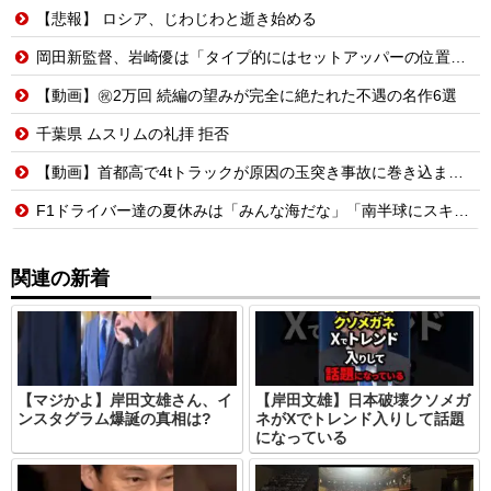
【悲報】 ロシア、じわじわと逝き始める
岡田新監督、岩崎優は「タイプ的にはセットアッパーの位置が一番合うてる」←おーん
【動画】㊗️2万回 続編の望みが完全に絶たれた不遇の名作6選
千葉県 ムスリムの礼拝 拒否
【動画】首都高で4tトラックが原因の玉突き事故に巻き込まれた軽バンの車載。
F1ドライバー達の夏休みは「みんな海だな」「南半球にスキーしに行くやついねえのか」との意見
関連の新着
【マジかよ】岸田文雄さん、イ
【岸田文雄】日本破壊クソメガ
ンスタグラム爆誕の真相は?
ネがXでトレンド入りして話題
になっている