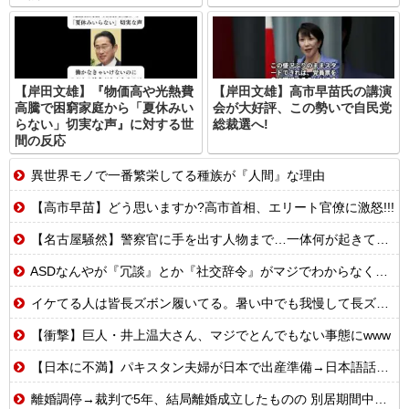
【岸田文雄】『物価高や光熱費
【岸田文雄】高市早苗氏の講演
高騰で困窮家庭から「夏休みい
会が大好評、この勢いで自民党
らない」切実な声』に対する世
総裁選へ!
間の反応
異世界モノで一番繁栄してる種族が『人間』な理由
【高市早苗】どう思いますか?高市首相、エリート官僚に激怒!!!
【名古屋騒然】警察官に手を出す人物まで…一体何が起きているのか #外国人 #共生社会 #japan
ASDなんやが『冗談』とか『社交辞令』がマジでわからなくて怖い
イケてる人は皆長ズボン履いてる。暑い中でも我慢して長ズボン履いてる。半ズボンはモテ無い。厳しいって
【衝撃】巨人・井上温大さん、マジでとんでもない事態にwww
【日本に不満】パキスタン夫婦が日本で出産準備→日本語話せないため病院に断られる
離婚調停→裁判で5年、結局離婚成立したものの 別居期間中の生活費で1000万近くむしりとられた。【胸糞】