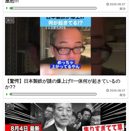
激怒!!!
2026.08.07
政治
政治
【驚愕】日本製鉄が謎の爆上げ!!一体何が起きているの
か??
2026.08.07
政治
政治