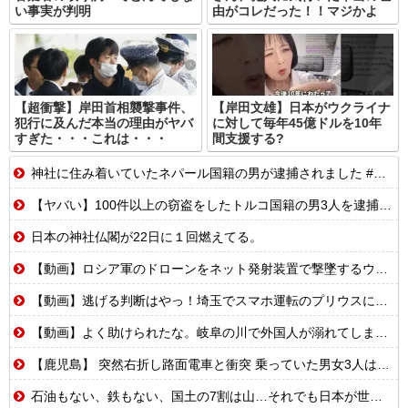
い事実が判明
由がコレだった！！マジかよ
【超衝撃】岸田首相襲撃事件、
【岸田文雄】日本がウクライナ
犯行に及んだ本当の理由がヤバ
に対して毎年45億ドルを10年
すぎた・・・これは・・・
間支援する?
神社に住み着いていたネパール国籍の男が逮捕されました #移民 #外国人
【ヤバい】100件以上の窃盗をしたトルコ国籍の男3人を逮捕 #移民 #外国人
日本の神社仏閣が22日に１回燃えてる。
【動画】ロシア軍のドローンをネット発射装置で撃墜するウクライナ。
【動画】逃げる判断はやっ！埼玉でスマホ運転のプリウスに当て逃げされる車載。
【動画】よく助けられたな。岐阜の川で外国人が溺れてしまう事故。
【鹿児島】 突然右折し路面電車と衝突 乗っていた男女3人は車を放置しダッシュで逃走中
石油もない、鉄もない、国土の7割は山…それでも日本が世界屈指の経済大国になれた「勤勉さ」以外の勝因！