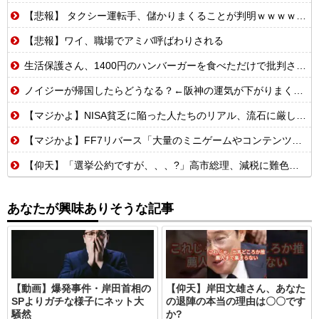
【悲報】 タクシー運転手、儲かりまくることが判明ｗｗｗｗｗｗｗｗ
【悲報】ワイ、職場でアミバ呼ばわりされる
生活保護さん、1400円のハンバーガーを食べただけで批判される
ノイジーが帰国したらどうなる？←阪神の運気が下がりまくるやろな
【マジかよ】NISA貧乏に陥った人たちのリアル、流石に厳しい…w↓結果、食生活が悲惨な事に
【マジかよ】FF7リバース「大量のミニゲームやコンテンツでユーザーが疲れ、ゲームから離れた」と浜口直樹ディレクターが公式インタビューで告白
【仰天】「選挙公約ですが、、、?」高市総理、減税に難色を示し続ける玉木代表らを「煽りまくるwwwww」
あなたが興味ありそうな記事
【動画】爆発事件・岸田首相の
【仰天】岸田文雄さん、あなた
SPよりガチな様子にネット大
の退陣の本当の理由は〇〇です
騒然
か?