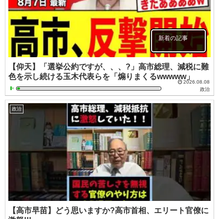
新着の記事
【仰天】「選挙公約ですが、、、?」高市総理、減税に難
色を示し続ける玉木代表らを「煽りまくるwwwww」
2026.08.08
政治
政治
【高市早苗】どう思いますか?高市首相、エリート官僚に