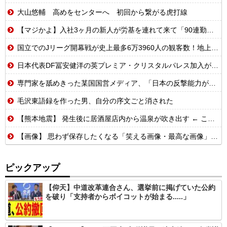
大山悠輔 高めをセンターへ 初回から繋がる虎打線
【マジかよ】入社3ヶ月の新人が労基を連れて来て「90連勤させられました」「労働基準法違反です」→俺「彼は30連休中ですが?」
国立でのJリーグ開幕戦が史上最多6万3960人の観客数！地上波中継＆劇的な試合展開でSNSでも話題に
日本代表DF冨安健洋の英プレミア・クリスタルパレス加入が正式決定 鎌田大地とチームメイトに
専門家を舐めきった某国国営メディア、「日本の反撃能力が地域を不安定化させている」というストーリーで番組制作を進めようとするも……
毛沢東語録を作った男、自分の序文ごと消された
【熊本地震】 発生後に居酒屋店内から温泉が吹き出す ← これ前触れじゃね？
【画像】 思わず保存したくなる「笑える画像・最高な画像」貼っていけｗｗｗｗｗ
ピックアップ
【仰天】中道改革連合さん、選挙前に掲げていた公約
を破り「支持者からボイコットが始まる.....」