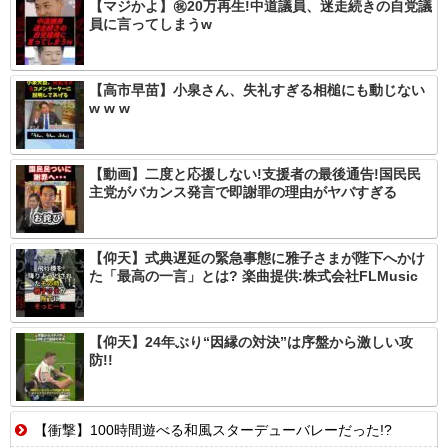
【マジかよ】㊗️20万再生!中道議員、迷走続きの自党議
員に言ってしまうw
【高市早苗】小泉さん、失礼すぎる相槌にも動じない
w w w
【動画】二度と応援しない!支援者の最後通告!国民民
主党がバカンス発言で即謝罪の理由がヤバすぎる
【仰天】式典遅延の緊急事態に雅子さまが陛下へかけ
た「最高の一言」とは? 楽曲提供:株式会社FLMusic
【仰天】24年ぶり“因縁の対決”は序盤から激しい攻
防!!
【衝撃】100時間遊べる和風スターデューバレーだった!?