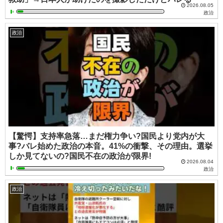
2026.08.05
政治
政治
【驚愕】支持率急落…まだ権力争い?国民より党内が大
事?バレ始めた政治の本音。41%の衝撃、その理由。選挙
しか見てないの?国民不在の政治が限界!
2026.08.04
政治
政治