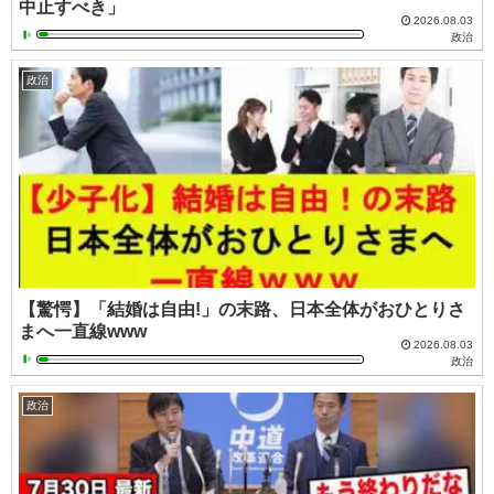
中止すべき」
2026.08.03
政治
政治
【驚愕】「結婚は自由!」の末路、日本全体がおひとりさ
まへ一直線www
2026.08.03
政治
政治