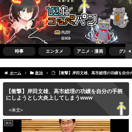
時事
エンタメ
アニメ・漫画
グルメ
ホーム
政治
【衝撃】岸田文雄、高市総理の功績を自分
【衝撃】岸田文雄、高市総理の功績を自分の手柄
にしようとし大炎上してしまうwww
政治