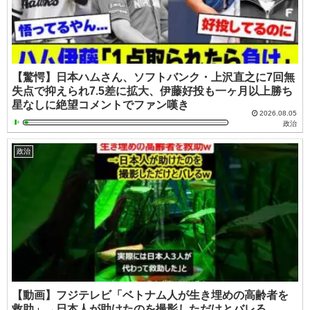
【驚愕】日本ハムさん、ソフトバンク・上沢直之に7回無
失点で抑えられ7.5差に拡大、伊藤好投も一ヶ月以上勝ち
星なしに絶望コメントでファン嘆き
2026.08.05
政治
政治
【動画】フジテレビ「ベトナム人が生き埋めの高齢者を
救助」→日本人が助けたのを撮影しただけとバレる