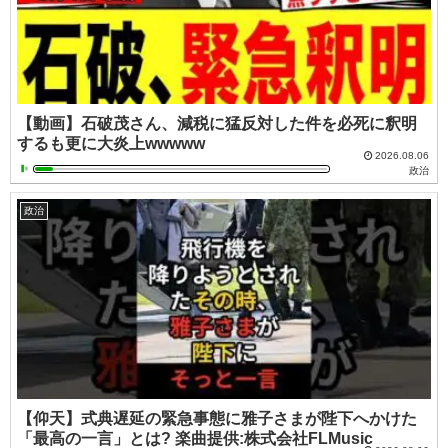
【動画】石破茂さん、減税に猛反対した件を必死に釈明
するも更に大炎上wwwww
2026.08.06
政治
政治
【仰天】式典遅延の緊急事態に雅子さまが陛下へかけた
「最高の一言」とは? 楽曲提供:株式会社FLMusic