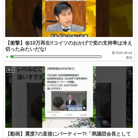
【衝撃】㊗️10万再生!!コイツのおかげで党の支持率は冷え
切ったみたいだな!
2026.08.04
政治
政治
【動画】震度7の直後にパーティー?!「県議団会長として