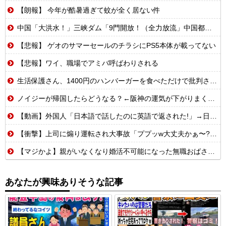
【朗報】 今年が酷暑過ぎて蚊が全く居ない件
中国「大洪水！」三峡ダム「9門開放！（全力放流」中国都市「三峡沿線の道路水没」中国政府「高速道路封鎖！」中国ダム「緊急放流に合わせて開門（土砂崩れ発生」→
【悲報】 ゲオのサマーセールのチラシにPS5本体が載ってない
【悲報】ワイ、職場でアミバ呼ばわりされる
生活保護さん、1400円のハンバーガーを食べただけで批判される
ノイジーが帰国したらどうなる？←阪神の運気が下がりまくるやろな
【動画】外国人「日本語で話したのに英語で返された!」→日本人「まず発音を聞かせろ」
【衝撃】上司に煽り運転され大事故「ププッw大丈夫かぁ〜?w」→俺「あなたのせいで玉突き事故発生してますが」「え!?」
【マジかよ】親がいなくなり婚活不可能になった無職おばさんの悲惨な末路ww
あなたが興味ありそうな記事