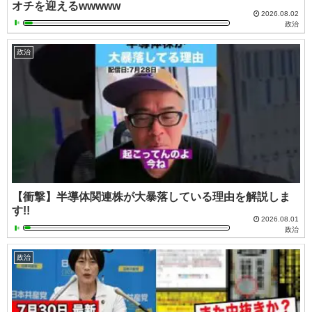
オチを迎えるwwwww
2026.08.02
政治
政治
【衝撃】半導体関連株が大暴落している理由を解説しま
す!!
2026.08.01
政治
政治