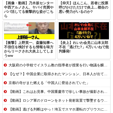
【画像・動画】乃木坂センター
【仰天】ほんこん、若者に投票
中西アルノさん、ヤバイ売買や
呼びかけただけで炎上…都合の
パパ活してる衝撃的な姿がこち
悪い勢力がいるのか?
ら
【衝撃】上野英一、斎藤知事へ
【炎上】れいわ会見に山本太郎
不信任を検討するも情報を味方
不在「逃げた?」4万いいねで批
からリークされ大炎上してしま
判爆発!
うww
大阪府の小学校でイスラム教の指導者が授業を行い物議を醸す！ #大阪 #イスラム教 #モスク
【なぜ？】中国企業に取得されたマンション、日本人が出ていきネパール人で埋まる
京都の寺がまた燃える「中国人に脅迫されていた」
【動画】これはお見事。中国重慶市で珍しい事故が撮影される。
【動画】ロシア軍のドローンをネット発射装置で撃墜するウクライナ。
【動画】逃げる判断はやっ！埼玉でスマホ運転のプリウスに当て逃げされる車載。