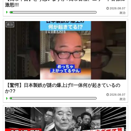
激怒!!!
2026.08.07
政治
政治
【驚愕】日本製鉄が謎の爆上げ!!一体何が起きているの
か??
2026.08.07
政治
政治