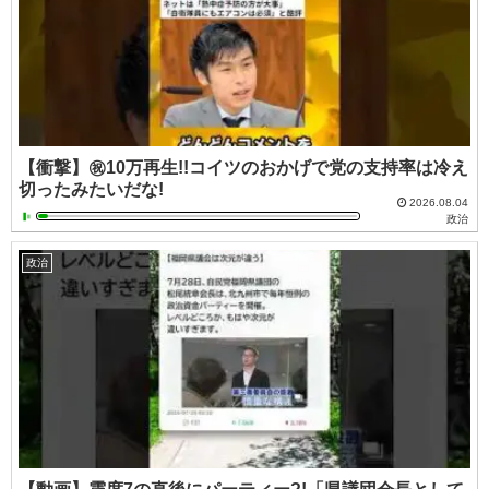
【衝撃】㊗️10万再生!!コイツのおかげで党の支持率は冷え
切ったみたいだな!
2026.08.04
政治
政治