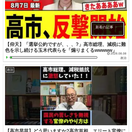
新着の記事
【仰天】「選挙公約ですが、、、?」高市総理、減税に難
色を示し続ける玉木代表らを「煽りまくるwwwww」
2026.08.08
政治
政治
【高市早苗】どう思いますか?高市首相、エリート官僚に