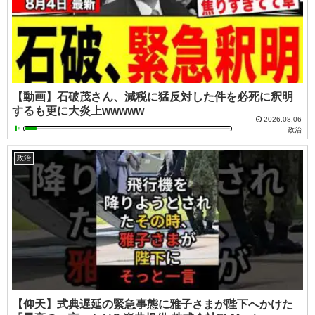
【動画】石破茂さん、減税に猛反対した件を必死に釈明
するも更に大炎上wwwww
2026.08.06
政治
政治
【仰天】式典遅延の緊急事態に雅子さまが陛下へかけた