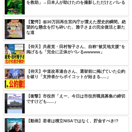
を救助」→日本人が助けたのを撮影しただけとバレる
【驚愕】㊗️30万回再生宮内庁が震えた歴史的瞬間。絶
望的な懸念を打ち砕いた、雅子さまの完全復活と新た
な道
【仰天】共産党・田村智子さん、自称“被災地支援”を
掲げるも「完全に正体がバレるwwwww」
【仰天】中道改革連合さん、選挙前に掲げていた公約
を破り「支持者からボイコットが始まる.....」
【衝撃】市役所「えー、今日は市役所職員募集の締切
ですけども......」
【動画】若者は積立NISAではなく、貯金すべき!?