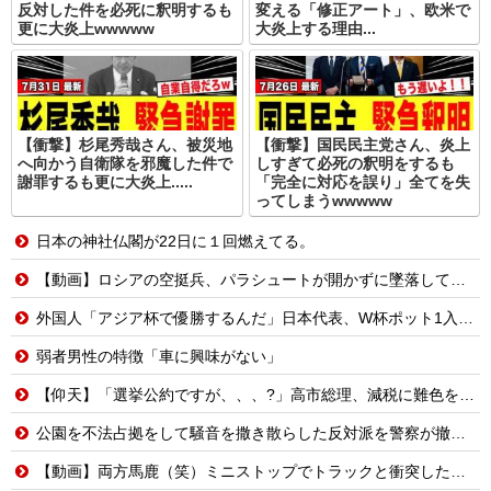
反対した件を必死に釈明するも
変える「修正アート」、欧米で
更に大炎上wwwww
大炎上する理由...
【衝撃】杉尾秀哉さん、被災地
【衝撃】国民民主党さん、炎上
へ向かう自衛隊を邪魔した件で
しすぎて必死の釈明をするも
謝罪するも更に大炎上.....
「完全に対応を誤り」全てを失
ってしまうwwwww
日本の神社仏閣が22日に１回燃えてる。
【動画】ロシアの空挺兵、パラシュートが開かずに墜落してしまう。
外国人「アジア杯で優勝するんだ」日本代表、W杯ポット1入りに現実味!?2030大会で出場枠「64」なら追い風に！アメリカ人もポット1争いに熱視線！【海外の反応】
弱者男性の特徴「車に興味がない」
【仰天】「選挙公約ですが、、、?」高市総理、減税に難色を示し続ける玉木代表らを「煽りまくるwwwww」
公園を不法占拠をして騒音を撒き散らした反対派を警察が撤去しました！
【動画】両方馬鹿（笑）ミニストップでトラックと衝突したドラレコが（ノ∇`）