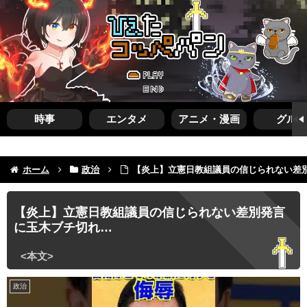
時事
エンタメ
アニメ・漫画
グルメ
ホーム
政治
【炎上】立憲日教組議員の信じられない差
【炎上】立憲日教組議員の信じられない差別発言
に玉木ブチ切れ…
政治