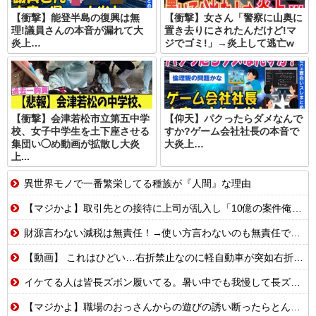
【衝撃】能登半島の復興は無
【衝撃】女さん「警察に山奥に
理!議員さんの本音が漏れて大
置き去りにされたんだけど!マ
炎上…
ジでゴミ!」→炎上して逃亡w
【衝撃】会津若松市立第五中学
【仰天】パクったらダメなんで
校、女子中学生を土下座させる
すか?ゲーム会社社長の本音で
集団い◯め動画が拡散し大炎
大炎上…
上...
異世界モノで一番繁栄してる種族が『人間』な理由
【マジかよ】取引先との接待に上司が乱入し「10億の案件俺がもらったw残念だったな負け犬w」→取引先社長「誰だね君は…」既に契約成立していて…
財源言わない減税は無責任！→使い方言わないのも無責任では？
【動画】 これはひどい…右折禁止なのに軽自動車が突如右折し路面電車と衝突→乗ってた三人組が車を捨て逃走ｗｗｗｗｗｗ
イケてる人は皆長ズボン履いてる。暑い中でも我慢して長ズボン履いてる。半ズボンはモテ無い。厳しいって
【マジかよ】職場のおっさんからの遊びの誘い断ったらとんでもないこと言われたんだが