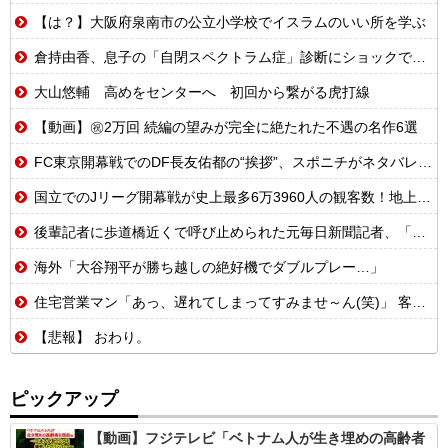
【は？】大阪府泉南市の公立小学校でイスラムのいい所を学ぶ
倉持由香、息子の「自閉スペクトラム症」診断にショックで涙 見逃していた乳幼児期のサインとは
大山悠輔 高めをセンターへ 初回から繋がる虎打線
【動画】㊗️2万回 続編の望みが完全に絶たれた不遇の名作6選
FC東京開幕戦でのDF長友佑都の“挨拶”、スポニチがネタバレ報道
国立でのJリーグ開幕戦が史上最多6万3960人の観客数！地上波中継＆劇的な試合展開でSNSでも話題に
後輩記者に歩道橋近くで呼び止められた元毎日新聞記者、「元毎日と名乗ってSNSで活動するな」と要求されてしまい……
海外「大谷翔平が勝ち越しの絶好機でダブルプレー…」
住宅営業マン「あっ、遅れてしまってすみませ～ん(笑)」 客「…今日、契約日ですよね？」→こうなるｗｗｗ
【悲報】 おわり。
ピックアップ
【動画】フジテレビ「ベトナム人が生き埋めの高齢者