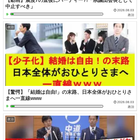
【動画】震度7の直後にパーティー?!「県議団会長として
中止すべき」
2026.08.03
政治
政治
【驚愕】「結婚は自由!」の末路、日本全体がおひとりさ
まへ一直線www
2026.08.03
政治
政治