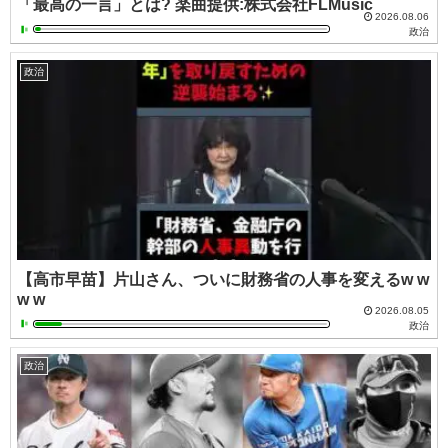
「最高の一言」とは? 楽曲提供:株式会社FLMusic
2026.08.06
政治
政治
【高市早苗】片山さん、ついに財務省の人事を変えるw w
w w
2026.08.05
政治
政治