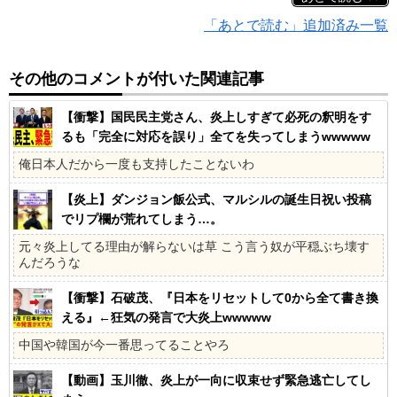
「あとで読む」追加済み一覧
その他のコメントが付いた関連記事
【衝撃】国民民主党さん、炎上しすぎて必死の釈明をす
るも「完全に対応を誤り」全てを失ってしまうwwwww
俺日本人だから一度も支持したことないわ
【炎上】ダンジョン飯公式、マルシルの誕生日祝い投稿
でリプ欄が荒れてしまう…。
元々炎上してる理由が解らないは草 こう言う奴が平穏ぶち壊す
んだろうな
【衝撃】石破茂、『日本をリセットして0から全て書き換
える』←狂気の発言で大炎上wwwww
中国や韓国が今一番思ってることやろ
【動画】玉川徹、炎上が一向に収束せず緊急逃亡してし