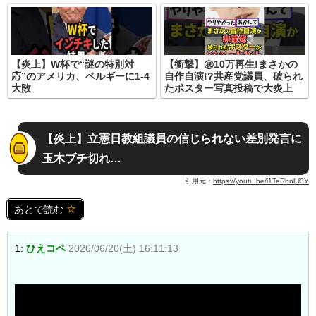
【炎上】W杯で“謎の特別対
【衝撃】㊗️10万再生!まさかの
応”のアメリカ、ベルギーに1-4
自作自演!?共産党議員、破られ
大敗
たポスター写真投稿で大炎上
【炎上】立憲日教組議員の信じられない差別発言に
玉木ブチ切れ…
引用元：
https://youtu.be/i1TeRbnlU3Y
あとで読む
1:
ひえコペ
2026/06/20(土) 16:11:13