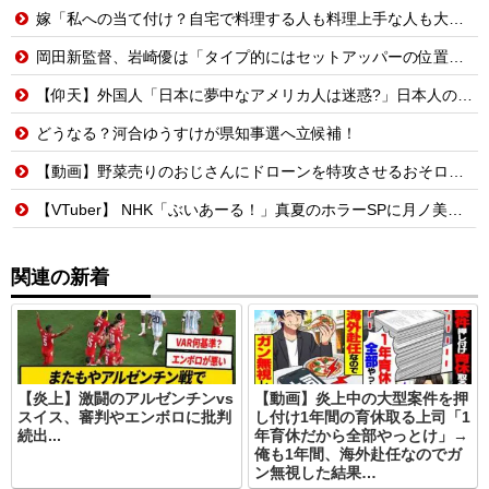
嫁「私への当て付け？自宅で料理する人も料理上手な人も大っっ嫌い！」嫁が料理嫌いで育児大変だから時間ある時は俺が料理する、片付けまで全部やるって言うと嫁がヒスって困る
岡田新監督、岩崎優は「タイプ的にはセットアッパーの位置が一番合うてる」←おーん
【仰天】外国人「日本に夢中なアメリカ人は迷惑?」日本人の回答が的確すぎた
どうなる？河合ゆうすけが県知事選へ立候補！
【動画】野菜売りのおじさんにドローンを特攻させるおそロシア。
【VTuber】 NHK「ぶいあーる！」真夏のホラーSPに月ノ美兎・ましろ爻・市松寿ゞ謡が出演！“VTuber×ホラー”を語る【8/8(土)21:05】
関連の新着
【炎上】激闘のアルゼンチンvs
【動画】炎上中の大型案件を押
スイス、審判やエンボロに批判
し付け1年間の育休取る上司「1
続出...
年育休だから全部やっとけ」→
俺も1年間、海外赴任なのでガ
ン無視した結果…