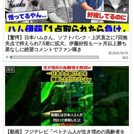
【驚愕】日本ハムさん、ソフトバンク・上沢直之に7回無
失点で抑えられ7.5差に拡大、伊藤好投も一ヶ月以上勝ち
星なしに絶望コメントでファン嘆き
2026.08.05
政治
政治
【動画】フジテレビ「ベトナム人が生き埋めの高齢者を