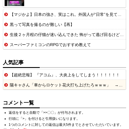
【マジかよ】日本の強さ、実はこれ。外国人が“日常”を見て衝撃を受けた理由
黒って写真を撮るのが難しい【再】
生後２ヶ月程の仔猫が迷い込んできた 怖がって逃げ回るけど、うちの敷地から出て行かない【再】
スーパーファミコンのRPGでおすすめ教えて
人気記事
【超絶悲報】 『アコム』、大炎上をしてしまう！！！！！！
陽キャさん「車からロケット花火打ち上げたろｗｗｗ」 → サンルーフが閉まっていて無事車内に発射
コメント一覧
返信をすると自動で「>>〇〇」が付与されます。
行頭に「>」を付けると引用扱いになります。
1つのコメントに対しての返信は最大5件までとさせていただいています。