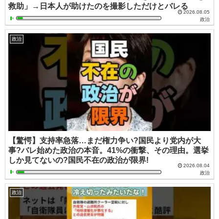
救助」→日本人が助けたのを撮影しただけとバレる
2026.08.05
政治
政治
【驚愕】支持率急落…まだ権力争い?国民より党内が大
事?バレ始めた政治の本音。41%の衝撃、その理由。選挙
しか見てないの?国民不在の政治が限界!
2026.08.04
政治
政治