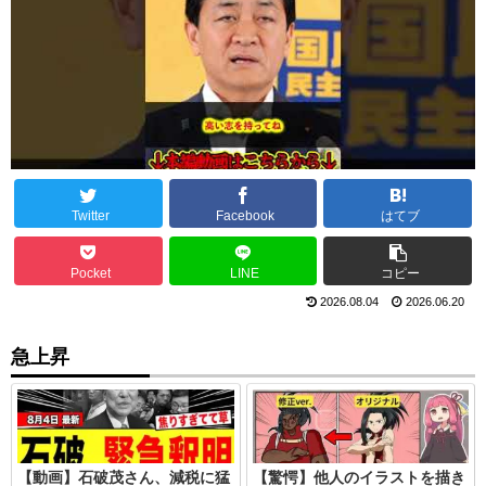
Twitter
Facebook
はてブ
Pocket
LINE
コピー
2026.08.04
2026.06.20
急上昇
【動画】石破茂さん、減税に猛
【驚愕】他人のイラストを描き