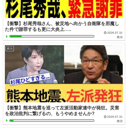
【衝撃】杉尾秀哉さん、被災地へ向かう自衛隊を邪魔し
た件で謝罪するも更に大炎上…..
2026.07.31
政治
政治
【衝撃】熊本地震を巡って左派活動家連中が発狂。災害
を政治批判に繋げるの、もうやめませんか?
2026.07.31
政治