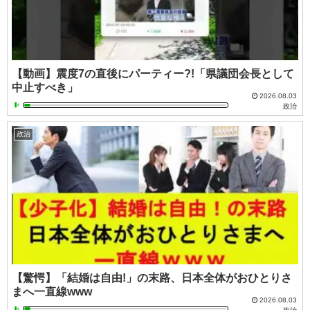
【動画】震度7の直後にパーティー?!「県議団会長として
中止すべき」
2026.08.03
政治
政治
【驚愕】「結婚は自由!」の末路、日本全体がおひとりさ
まへ一直線www
2026.08.03