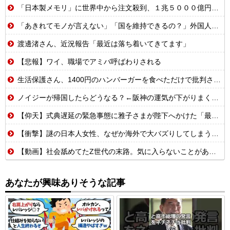
「日本製メモリ」に世界中から注文殺到、１兆５０００億円で工場増築へ
「あきれてモノが言えない」「国を維持できるの？」外国人の永住許可要件の厳格化で在日中国人の本音は？
渡邊渚さん、近況報告「最近は落ち着いてきてます」
【悲報】ワイ、職場でアミバ呼ばわりされる
生活保護さん、1400円のハンバーガーを食べただけで批判される
ノイジーが帰国したらどうなる？←阪神の運気が下がりまくるやろな
【仰天】式典遅延の緊急事態に雅子さまが陛下へかけた「最高の一言」とは? 楽曲提供:株式会社FLMusic
【衝撃】謎の日本人女性、なぜか海外で大バズりしてしまうwww
【動画】社会舐めてたZ世代の末路。気に入らないことがあれば退職代行で即退職!理想の職場を求め続けた結果
あなたが興味ありそうな記事