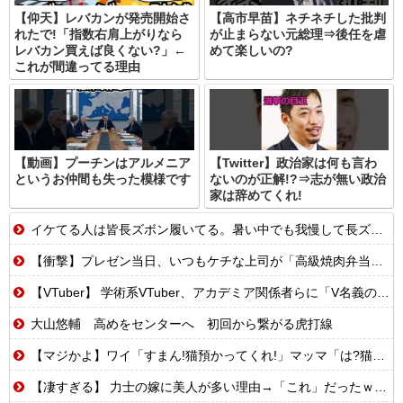
【仰天】レバカンが発売開始さ
【高市早苗】ネチネチした批判
れたで!「指数右肩上がりなら
が止まらない元総理⇒後任を虐
レバカン買えば良くない?」←
めて楽しいの?
これが間違ってる理由
【動画】プーチンはアルメニア
【Twitter】政治家は何も言わ
というお仲間も失った模様です
ないのが正解!?⇒志が無い政治
家は辞めてくれ!
イケてる人は皆長ズボン履いてる。暑い中でも我慢して長ズボン履いてる。半ズボンはモテ無い。厳しいって
【衝撃】プレゼン当日、いつもケチな上司が「高級焼肉弁当奢ってやる」→怪しいので上司と俺の弁当を入れ替えた結果
【VTuber】 学術系VTuber、アカデミア関係者らに「V名義の活動を本人の業績として証明できる形にしておいた方がいい」← どうやって証明しておけばいいんだろうな
大山悠輔 高めをセンターへ 初回から繋がる虎打線
【マジかよ】ワイ「すまん!猫預かってくれ!」マッマ「は?猫嫌いなんだけど…」
【凄すぎる】 力士の嫁に美人が多い理由→「これ」だったｗｗｗｗｗｗｗ