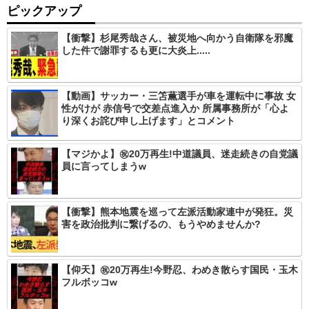
ピックアップ
【衝撃】杉尾秀哉さん、被災地へ向かう自衛隊を邪魔
した件で謝罪するも更に大炎上.....
【動画】サッカー・三笘薫選手が車を運転中に事故 女
性がけが 赤信号で交差点進入か 所属事務所が「心よ
り深くお詫び申し上げます」とコメント
【マジかよ】㊗️20万再生!中道議員、迷走続きの自党議
員に言ってしまうw
【衝撃】熊本地震を巡って左派活動家連中が発狂。災
害を政治批判に繋げるの、もうやめませんか?
【仰天】㊗️20万再生!今野忍、わめき散らす国民・玉木
フルボッコw