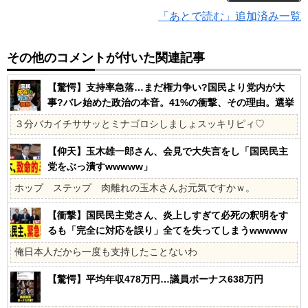
「あとで読む」追加済み一覧
その他のコメントが付いた関連記事
【驚愕】支持率急落…まだ権力争い?国民より党内が大
事?バレ始めた政治の本音。41%の衝撃、その理由。選挙
しか見てないの?国民不在の政治が限界!
３分バカイチササッとミナゴロシしましょスッキリピィ♡
【仰天】玉木雄一郎さん、会見で大失言をし「国民民主
党をぶっ潰すwwwww」
ホップ ステップ 肉離れの玉木さんお元気ですかｗ。
【衝撃】国民民主党さん、炎上しすぎて必死の釈明をす
るも「完全に対応を誤り」全てを失ってしまうwwwww
俺日本人だから一度も支持したことないわ
【驚愕】平均年収478万円…議員ボーナス638万円