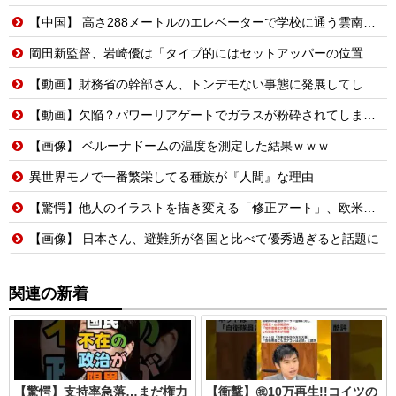
【中国】 高さ288メートルのエレベーターで学校に通う雲南省の山地の子供たち 通学時間 3時間→30分に短縮
岡田新監督、岩崎優は「タイプ的にはセットアッパーの位置が一番合うてる」←おーん
【動画】財務省の幹部さん、トンデモない事態に発展してしまう…
【動画】欠陥？パワーリアゲートでガラスが粉砕されてしまうトヨタ・セコイア。
【画像】 ベルーナドームの温度を測定した結果ｗｗｗ
異世界モノで一番繁栄してる種族が『人間』な理由
【驚愕】他人のイラストを描き変える「修正アート」、欧米で大炎上する理由…
【画像】 日本さん、避難所が各国と比べて優秀過ぎると話題に
関連の新着
【驚愕】支持率急落…まだ権力
【衝撃】㊗️10万再生!!コイツの