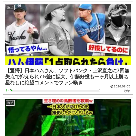
政治
【驚愕】日本ハムさん、ソフトバンク・上沢直之に7回無
失点で抑えられ7.5差に拡大、伊藤好投も一ヶ月以上勝ち
星なしに絶望コメントでファン嘆き
2026.08.05
政治
政治