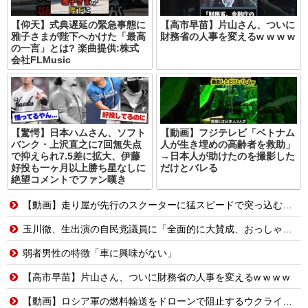
【仰天】式典遅延の緊急事態に
【高市早苗】片山さん、ついに
雅子さまが陛下へかけた「最高
財務省の人事を変えるw w w w
の一言」とは? 楽曲提供:株式
会社FLMusic
【驚愕】日本ハムさん、ソフト
【動画】フジテレビ「ベトナム
バンク・上沢直之に7回無失点
人が生き埋めの高齢者を救助」
で抑えられ7.5差に拡大、伊藤
→日本人が助けたのを撮影した
好投も一ヶ月以上勝ち星なしに
だけとバレる
絶望コメントでファン嘆き
【動画】走り屋が先行のスクーターに猛スピードで突っ込む事故。
玉川徹、生出演の自民党議員に「全面的に大賛成、おっしゃる通り」 消費減税への主張めぐり
弱者男性の特徴「車に興味がない」
【高市早苗】片山さん、ついに財務省の人事を変えるw w w w
【動画】ロシア軍の燃料輸送をドローンで阻止するウクライナ。