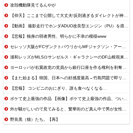
攻殻機動隊見てるんやが
【仰天】ここまで公開して大丈夫!反則過ぎるダイレクトが神すぎ!
【動画】 撮影走行でホンダADUO改良型エンジン（PU）を搭載したアストンマーチンが“いい音”と話題に
【悲報】独身の弱者男性、明らかに不幸の模様www
セレッソ大阪がFCザンクトパウリからMFジャクソン・アーバインを完全移籍で獲得と発表 「チームがさらに良くなる手助けをしたいと思っています」
浦和レッズがMLSロサンゼルス・ギャラクシーのDF山根視来を獲得へ 曺貴裁監督の湘南時代の教え子
ヨーロッパが右翼政党の党員から銀行口座を作る権利を剥奪、そのせいで皮肉すぎる展開に突入しており……
【また始まる】韓国、日本への好感度最高→竹島問題で即リセットｗｗｗ
【悲報】 コンビニのおにぎり、誰も食べなくなる…
ボケて史上最強の作品 【画像】ボケて史上最強の作品、ついに決まるｗｗｗｗｗｗｗｗ
外が騒がしいので見てみると、繁華街のど真ん中で男が女性をリンチしていた。...
野良黒（猫）たち。【再】