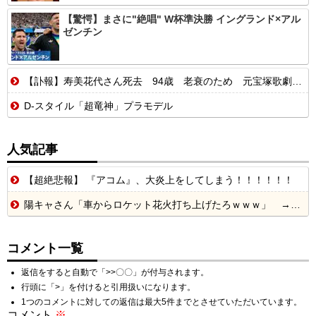
【驚愕】まさに"絶唱" W杯準決勝 イングランド×アル
ゼンチン
【訃報】寿美花代さん死去 94歳 老衰のため 元宝塚歌劇団トップスター、夫は高島忠夫さん、息子は高嶋政宏・政伸
D-スタイル「超竜神」プラモデル
人気記事
【超絶悲報】 『アコム』、大炎上をしてしまう！！！！！！
陽キャさん「車からロケット花火打ち上げたろｗｗｗ」 → サンルーフが閉まっていて無事車内に発射
コメント一覧
返信をすると自動で「>>〇〇」が付与されます。
行頭に「>」を付けると引用扱いになります。
1つのコメントに対しての返信は最大5件までとさせていただいています。
コメント
※