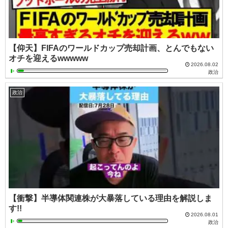
【仰天】FIFAのワールドカップ売却計画、とんでもない
オチを迎えるwwwww
2026.08.02
政治
政治
【衝撃】半導体関連株が大暴落している理由を解説しま
す!!
2026.08.01
政治