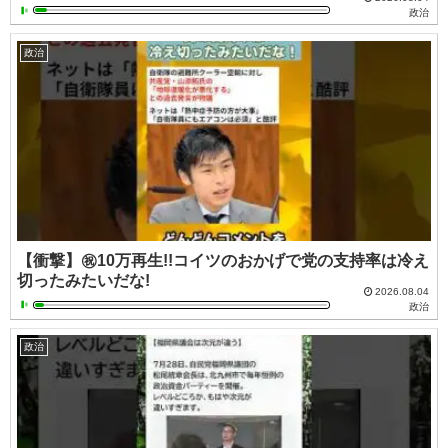
政治
政治
【衝撃】㊗️10万再生!!コイツのおかげで党の支持率は冷え
切ったみたいだな!
2026.08.04
政治
政治