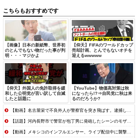
こちらもおすすめです
【画像】日本の新紙幣、世界初
【仰天】FIFAのワールドカップ
のとんでもない物だった事が判
売却計画、とんでもないオチを
明・・・マジかよ
迎えるwwwww
【仰天】外国人の免許取得を緩
【YouTube】物価高対策は秋
和した公明党が言い訳して自滅
になったら!?⇒自民党に秋は来
したと話題に
るのだろうか?
【動画】名古屋栄で不良外人が警察官を突き飛ばす。逮捕しろやｗｗｗ
【話題】河内長野市で警官が包丁男に発砲したシーンのモザ無し映像が公開される。
【動画】メキシコのインフルエンサー、ライブ配信中に襲撃されて死亡。