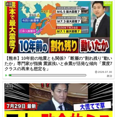
政治
【熊本】10年前の地震とも関係?「断層の“割れ残り”動い
たか」専門家が指摘 震源浅いと余震が活発な傾向「震度7
クラスの再来も想定を」
2026.07.30
政治
政治