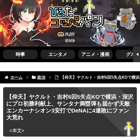
時事
エンタメ
アニメ・漫画
グルメ
ホーム
政治
【仰天】ヤクルト・吉村6回5失点KOで横
【仰天】ヤクルト・吉村6回5失点KOで横浜・深沢
にプロ初勝利献上、サンタナ満塁弾も届かず天敵
エンカーナシオン3安打でDeNAに4連敗にファン
大荒れ