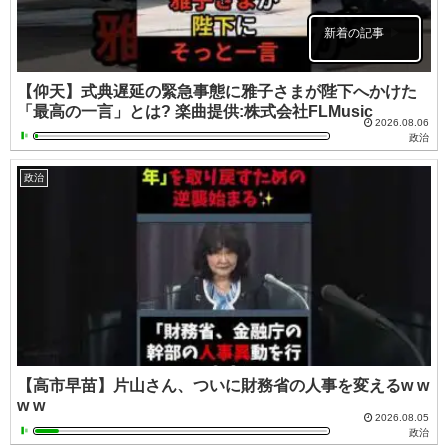
新着の記事
【仰天】式典遅延の緊急事態に雅子さまが陛下へかけた
「最高の一言」とは? 楽曲提供:株式会社FLMusic
2026.08.06
政治
政治
【高市早苗】片山さん、ついに財務省の人事を変えるw w
w w
2026.08.05
政治