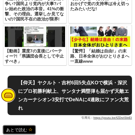
争い?国民より党内が大事?バ
おかげで党の支持率は冷え切っ
レ始めた政治の本音。41%の衝
たみたいだな!
撃、その理由。選挙しか見てな
いの?国民不在の政治が限界!
【動画】震度7の直後にパーテ
【驚愕】「結婚は自由!」の末
ィー?!「県議団会長として中止
路、日本全体がおひとりさまへ
すべき」
一直線www
【仰天】ヤクルト・吉村6回5失点KOで横浜・深沢
にプロ初勝利献上、サンタナ満塁弾も届かず天敵エ
ンカーナシオン3安打でDeNAに4連敗にファン大荒
れ
引用元：
https://youtu.be/fZDrzISktEI
あとで読む