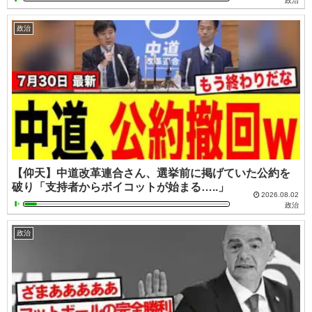
政治
政治
【仰天】中道改革連合さん、選挙前に掲げていた公約を
破り「支持者からボイコットが始まる…..」
2026.08.02
政治
政治