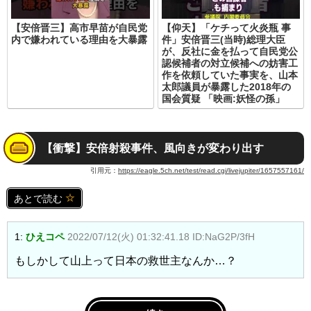
【安倍晋三】高市早苗が自民党
【仰天】「ケチって火炎瓶 事
内で嫌われている理由を大暴露
件」安倍晋三(当時)総理大臣
が、反社に金を払って自民党公
認候補者の対立候補への妨害工
作を依頼していた事実を、山本
太郎議員が暴露した2018年の
国会質疑 「映画:妖怪の孫」
【衝撃】安倍射殺事件、風向きが変わり出す
引用元：
https://eagle.5ch.net/test/read.cgi/livejupiter/1657557161/
あとで読む
1:
ひえコペ
2022/07/12(火) 01:32:41.18 ID:NaG2P/3fH
もしかして山上って日本の救世主なんか…？