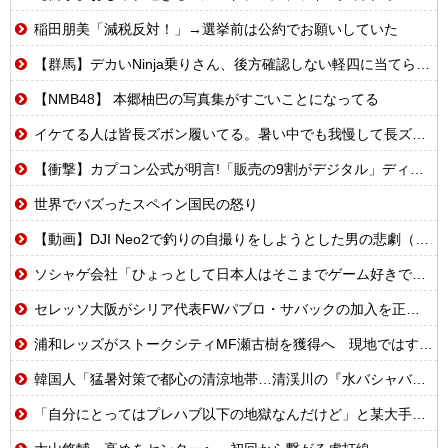
稲田朋美「減税反対！」→選挙前は公約でお願いしていた
【群馬】デカいNinja乗りさん、後方確認しない軽四に当てられてしまう。
【NMB48】 本郷柚巴の写真集がすごいことになってる
イケてる人は皆長ズボン履いてる。暑い中でも我慢して長ズボン履いてる。半ズボンはモテ無い。厳しいって
【衝撃】カプコン公式が明言!「販売の9割がデジタル」ディスク市場縮小でもノーダメ
世界でバズったスペイン国民の怒り
【動画】DJI Neo2で釣りの自撮りをしようとした男の悲劇（ノ∇`）
ソシャゲ会社「ひょっとして日本人はそこまでゲーム好きではないのでは…？」
セレッソ大阪がシリア代表FWパブロ・サバックの加入を正式発表 「何曲か一緒に歌えたらいいですね！」
浦和レッズがストークシティMF瀬古樹を獲得へ 現地ではすでにクラブ間合意との情報
韓国人「猛暑対策で都心の清涼地帯…清渓川の『水バシャバシャ』イベント10日間で大盛況」
「自分にとってはプレハブ以下の地獄なんだけど」と某大手メーカーの横浜本社にツッコミ殺到、オシャレなオフィスに特化してしまった結果……