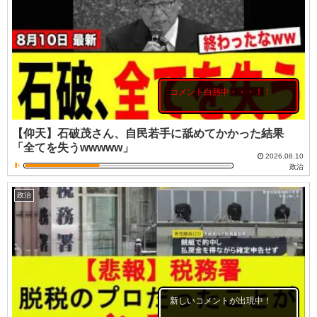
コメント白熱中・・・！！
【仰天】石破茂さん、自民若手に舐めてかかった結果
「全てを失うwwwww」
2026.08.10
政治
政治
新しいコメントが出現中！