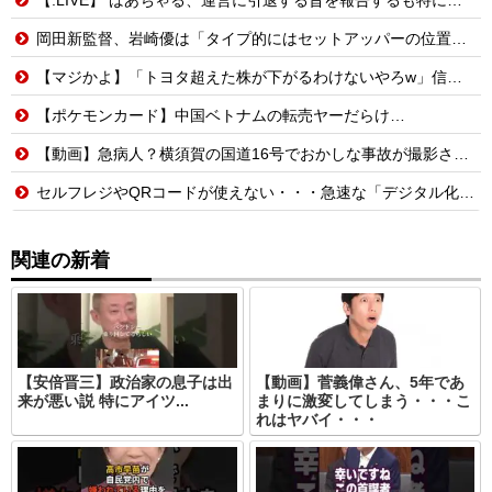
岡田新監督、岩崎優は「タイプ的にはセットアッパーの位置が一番合うてる」←おーん
【マジかよ】「トヨタ超えた株が下がるわけないやろw」信用全力でキオクシア買った男たちの末路まとめwww
【ポケモンカード】中国ベトナムの転売ヤーだらけ…
【動画】急病人？横須賀の国道16号でおかしな事故が撮影される。
セルフレジやQRコードが使えない・・・急速な「デジタル化」に取り残される60代母、結婚をためらう娘の苦悩
関連の新着
【安倍晋三】政治家の息子は出
【動画】菅義偉さん、5年であ
来が悪い説 特にアイツ...
まりに激変してしまう・・・こ
れはヤバイ・・・