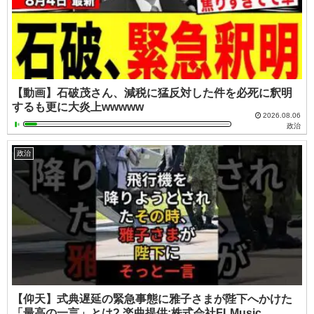
【動画】石破茂さん、減税に猛反対した件を必死に釈明
するも更に大炎上wwwww
2026.08.06
政治
政治
【仰天】式典遅延の緊急事態に雅子さまが陛下へかけた
「最高の一言」とは? 楽曲提供:株式会社FLMusic