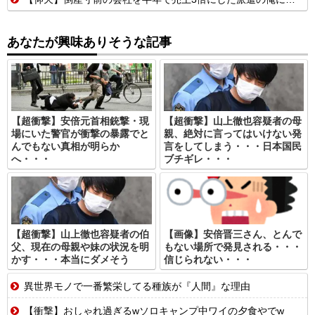
あなたが興味ありそうな記事
【超衝撃】安倍元首相銃撃・現
【超衝撃】山上徹也容疑者の母
場にいた警官が衝撃の暴露でと
親、絶対に言ってはいけない発
んでもない真相が明らか
言をしてしまう・・・日本国民
へ・・・
ブチギレ・・・
【超衝撃】山上徹也容疑者の伯
【画像】安倍晋三さん、とんで
父、現在の母親や妹の状況を明
もない場所で発見される・・・
かす・・・本当にダメそう
信じられない・・・
異世界モノで一番繁栄してる種族が『人間』な理由
【衝撃】おしゃれ過ぎるwソロキャンプ中ワイの夕食やでw