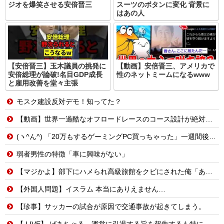
ジオを爆笑させる安倍晋三
スーツのボタンに変化 背景に
はあの人
【安倍晋三】玉木議員の挑発に
【動画】安倍晋三、アメリカで
安倍総理が論破!名目GDP成長
性のネットミームになるwww
と雇用改善を堂々主張
モスク建設反対デモ！知ってた？
【動画】世界一過酷なオフロードレースのコース設計が絶対におかしい（笑）
(ヽ^ん^) 「20万もするゲーミングPC買っちゃった」一週間後「お届け物でーす」（ヽ´ん`）「そう…」
弱者男性の特徴「車に興味がない」
【マジかよ】部下にハメられ高級旅館をクビにされた俺「あとは頑張れよ」→廃業寸前の元三ツ星レストランでバイトを始めた結果
【外国人問題】イスラム 本当にありえません…
【珍事】サッカーの試合が原因で交通事故が起きてしまう。
【.LIVE】 ばあちゃる、運営に引退する旨を報告するも特に引き留められなかった