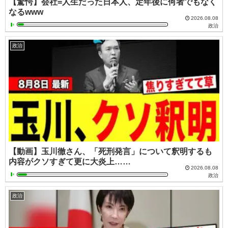
【驚愕】会社=人生だった日本人、定年後に何者でもなく
なるwww
2026.08.08
政治
政治
【動画】玉川徹さん、「死刑発言」について釈明するも
内容がクソすぎて更に大炎上……
2026.08.08
政治
政治