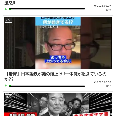
激怒!!!
2026.08.07
政治
政治
【驚愕】日本製鉄が謎の爆上げ!!一体何が起きているの
か??
2026.08.07
政治
政治