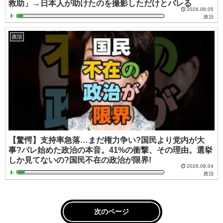
救助」→日本人が助けたのを撮影しただけとバレる
2026.08.05
政治
政治
【驚愕】支持率急落…まだ権力争い?国民より党内が大
事?バレ始めた政治の本音。41%の衝撃、その理由。選挙
しか見てないの?国民不在の政治が限界!
2026.08.04
政治
次のページ