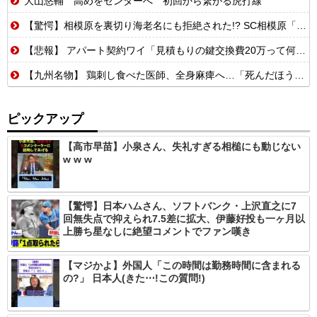
大山悠輔 高めをセンターへ 初回から繋がる虎打線
【驚愕】相模原を裏切り海老名にも拒絶された!? SC相模原「移転騒動」の悲惨な結末
【悲報】 アパート契約ワイ「見積もりの鍵交換費20万って何ですか？」不動産屋「鍵を新しい物に交換したのです」
【九州名物】 鶏刺し食べた医師、全身麻痺へ…「死んだほうが良い」
ピックアップ
【高市早苗】小泉さん、失礼すぎる相槌にも動じない
w w w
【驚愕】日本ハムさん、ソフトバンク・上沢直之に7
回無失点で抑えられ7.5差に拡大、伊藤好投も一ヶ月以
上勝ち星なしに絶望コメントでファン嘆き
【マジかよ】外国人「この時間は勤務時間に含まれる
の?」 日本人(きた⋯!この質問!)