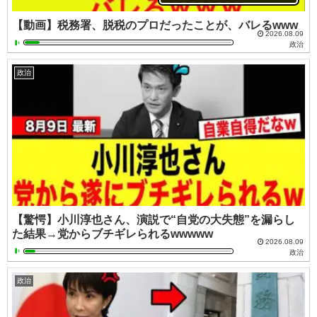
【動画】税務署、脱税のプロだったことが、バレるwww
2026.08.09
政治
政治
【驚愕】小川淳也さん、演説で“自党の大失態”を漏らし
た結果→党からブチギレられるwwwww
2026.08.09
政治
政治