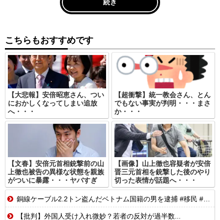
続き
こちらもおすすめです
【大悲報】安倍昭恵さん、つい
【超衝撃】統一教会さん、とん
におかしくなってしまい追放
でもない事実が判明・・・まさ
へ・・・
か・・・
【文春】安倍元首相銃撃前の山
【画像】山上徹也容疑者が安倍
上徹也被告の異様な状態を親族
晋三元首相を銃撃した後のやり
がついに暴露・・・ヤバすぎ
切った表情が話題へ・・・
銅線ケーブル2.2トン盗んだベトナム国籍の男を逮捕 #移民 #外国人 #ニュース
【批判】外国人受け入れ微妙？若者の反対が過半数...