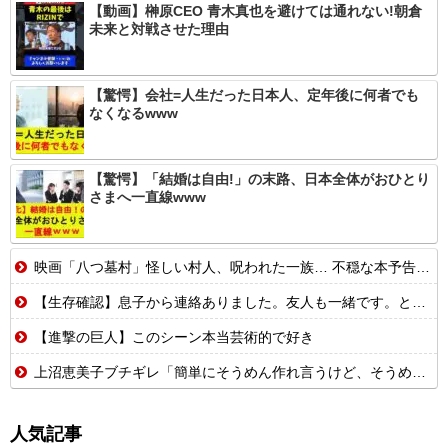
【動画】榊原CEO 青木真也を避けては通れない!朝倉
未来と対戦させた理由
【驚愕】会社=人生だった日本人、定年後に何者でも
なくなるwww
【驚愕】「結婚は自由!」の末路、日本全体がおひとり
さまへ一直線www
映画「八つ墓村」怪しい村人、呪われた一族… 不穏な本予告公開 主題歌はB’zの松本孝弘率いるTMG
【生存確認】息子から連絡ありました。友人も一緒です。とりあえず無事で元気...
【進撃の巨人】このシーン本当芸術的で好き
上沼恵美子ブチギレ「簡単にそうめん作れ言うけど、そうめん作りて地獄なんよ
人気記事