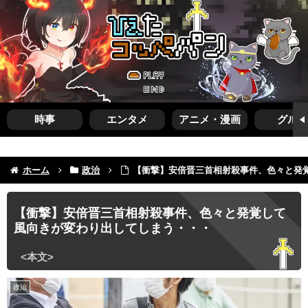
時事
エンタメ
アニメ・漫画
グルメ
ホーム
政治
【衝撃】安倍晋三首相射殺事件、色々と発
【衝撃】安倍晋三首相射殺事件、色々と発覚して
風向きが変わり出してしまう・・・
政治