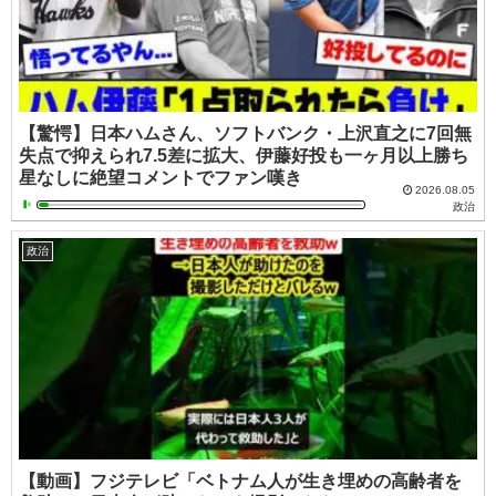
【驚愕】日本ハムさん、ソフトバンク・上沢直之に7回無
失点で抑えられ7.5差に拡大、伊藤好投も一ヶ月以上勝ち
星なしに絶望コメントでファン嘆き
2026.08.05
政治
政治
【動画】フジテレビ「ベトナム人が生き埋めの高齢者を