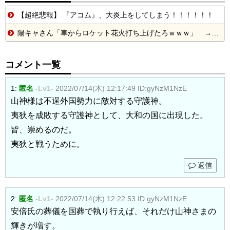
【超絶悲報】 『アコム』、大炎上をしてしまう！！！！！！
陽キャさん「車からロケット花火打ち上げたろｗｗｗ」 → サンルーフが閉まっていて無事車内に発射
コメント一覧
1:
匿名
-Lv1-
2022/07/14(木) 12:17:49
ID:gyNzM1NzE
山神様は不逞外国勢力に敵対する守護神。
夷狄を成敗する守護神として、大和の国に出現した。
皆、崇めるのだ。
夷狄と戦うために。
返信
2:
匿名
-Lv1-
2022/07/14(木) 12:22:53
ID:gyNzM1NzE
安倍氏の葬儀を国葬で執り行えば、それだけ山神さまの
輝きが増す。