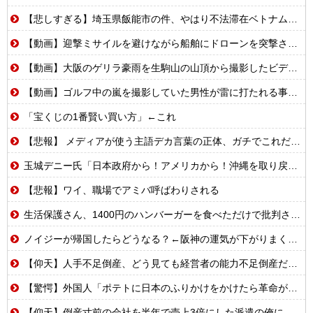
【悲しすぎる】埼玉県飯能市の件、やはり不法滞在ベトナム人でした
【動画】迎撃ミサイルを避けながら船舶にドローンを突撃させるウクライナ。
【動画】大阪のゲリラ豪雨を生駒山の山頂から撮影したビデオが美しい。
【動画】ゴルフ中の嵐を撮影していた男性が雷に打たれる事故。
「宝くじの1番賢い買い方」←これ
【悲報】 メディアが使う主語デカ言葉の正体、ガチでこれだったｗｗｗｗ
玉城デニー氏「日本政府から！アメリカから！沖縄を取り戻す！」（動画あり）
【悲報】ワイ、職場でアミバ呼ばわりされる
生活保護さん、1400円のハンバーガーを食べただけで批判される
ノイジーが帰国したらどうなる？←阪神の運気が下がりまくるやろな
【仰天】人手不足倒産、どう見ても経営者の能力不足倒産だったwww
【驚愕】外国人「ポテトに日本のふりかけをかけたら革命が起きた」→世界中で中毒者が続出w
【仰天】倒産寸前の会社を半年で売上3倍にした派遣の俺に上司「派遣のシステムは削除した!社員登用も白紙だなw」→システム復旧せず退職した結果