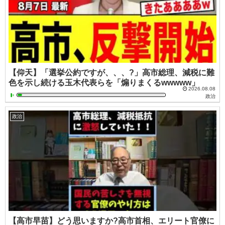
【仰天】「選挙公約ですが、、、?」高市総理、減税に難
色を示し続ける玉木代表らを「煽りまくるwwwww」
2026.08.08
政治
政治
【高市早苗】どう思いますか?高市首相、エリート官僚に