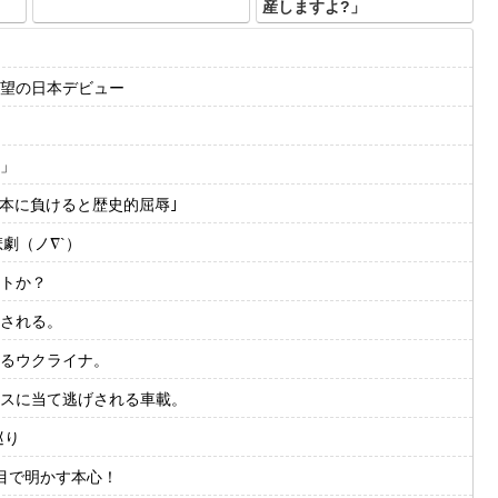
産しますよ?」
望の日本デビュー
」
日本に負けると歴史的屈辱｣
劇（ノ∇`）
トか？
される。
るウクライナ。
スに当て逃げされる車載。
巡り
目で明かす本心！