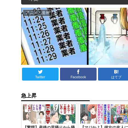
アニメ・漫画
Twitter
Facebook
はてブ
急上昇
【驚愕】産後の里帰りから帰
【マジかよ】彼女の友人