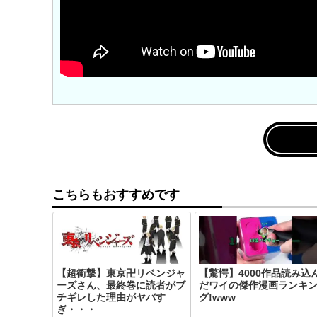
こちらもおすすめです
【超衝撃】東京卍リベンジャ
【驚愕】4000作品読み込
ーズさん、最終巻に読者がブ
だワイの傑作漫画ランキ
チギレした理由がヤバす
グ!www
ぎ・・・