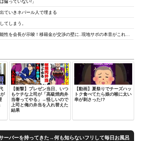
は偏っていない!」
出ていきネパール人で埋まる
してしまう。
長が示唆！移籍金が交渉の壁に..現地サポの本音がこれ！【海外の反応】
代
【衝撃】プレゼン当日、いつ
【動画】夏祭りでチーズハッ
とが
もケチな上司が「高級焼肉弁
トク食べてたら娘の喉に太い
理
当奢ってやる」→怪しいので
串が刺さった!?
果
上司と俺の弁当を入れ替えた
結果
サーバーを持ってきた→何も知らないフリして毎日お風呂