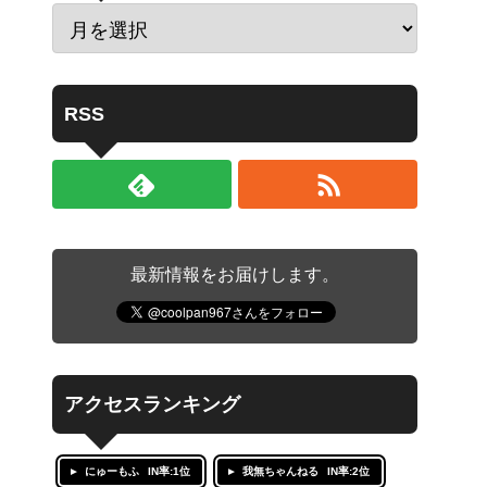
RSS
最新情報をお届けします。
アクセスランキング
にゅーもふ
IN率:1位
我無ちゃんねる
IN率:2位