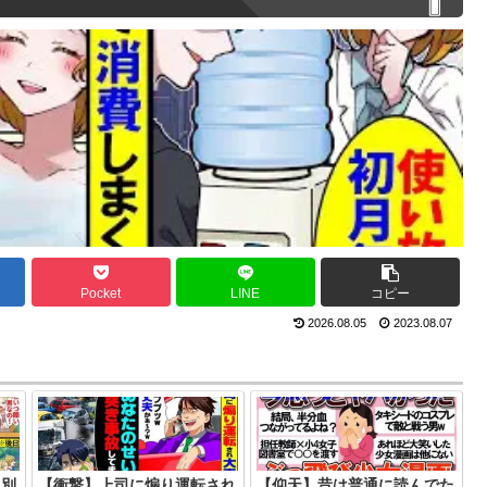
Pocket
LINE
コピー
2026.08.05
2023.08.07
に別
【衝撃】上司に煽り運転され
【仰天】昔は普通に読んでた