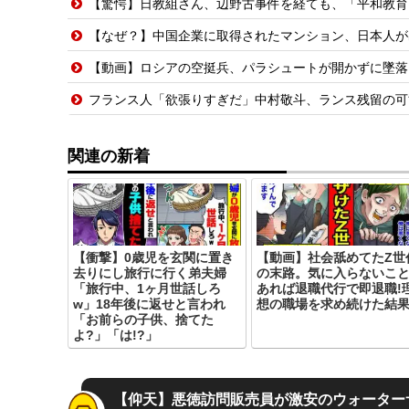
【驚愕】日教組さん、辺野古事件を経ても、「平和教育
【なぜ？】中国企業に取得されたマンション、日本人が
【動画】ロシアの空挺兵、パラシュートが開かずに墜落
フランス人「欲張りすぎだ」中村敬斗、ランス残留の可能性を会
関連の新着
【衝撃】0歳児を玄関に置き
【動画】社会舐めてたZ世
去りにし旅行に行く弟夫婦
の末路。気に入らないこ
「旅行中、1ヶ月世話しろ
あれば退職代行で即退職!
w」18年後に返せと言われ
想の職場を求め続けた結
「お前らの子供、捨てた
よ?」「は!?」
【仰天】悪徳訪問販売員が激安のウォーター