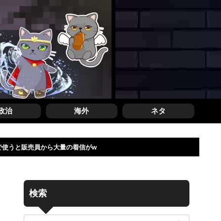
政治
海外
ネタ
で使うと販売員から大量の着信がw
検索