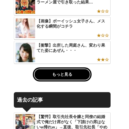
ラーメン屋で引き取った結果…
★☆☆
【画像】ボーイッシュ女子さん、メス
化する瞬間がコチラ
★☆☆
【衝撃】出所した周庭さん、変わり果
てた姿にあぜん・・・
★★☆
もっと見る
過去の記事
【驚愕】取引先社長令嬢と同僚の結婚
式で俺だけ席がなく「下請けの席はな
いw帰れw」→直後、取引先社長「やめ