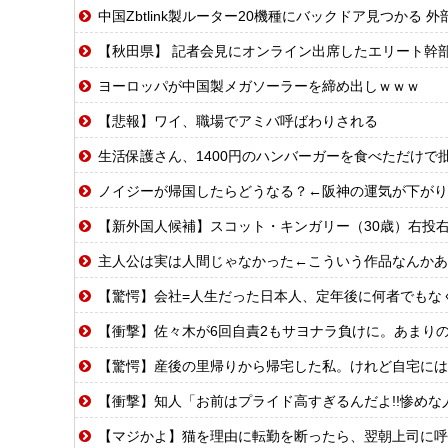
中国Zbtlink製ルーター20機種にバックドア見つかる 
【秋田県】 記者会見にオンライン出席したエリート幹
ヨーロッパが中国製メガソーラーを締め出しｗｗｗ
【悲報】ワイ、職場でアミバ呼ばわりされる
生活保護さん、1400円のハンバーガーを食べただけで
ノイジーが帰国したらどうなる？←阪神の運気が下がり
【新外国人候補】スコット・キンガリー（30歳）右投右打 エドウィン
主人公は実は人間じゃなかった←こういう作品なんかあ
【驚愕】会社=人生だった日本人、定年後に何者でもなく
【衝撃】佐々木が6回自責2もサヨナラ負けに。あまり
【驚愕】産後の里帰りから帰宅した私。けれど自宅には予想もしない人物が住み着いており…
【衝撃】知人「お前はプライド高すぎるんだよ!!惨めな人
【マジかよ】猫を理由に転勤を断ったら、翌朝上司に呼