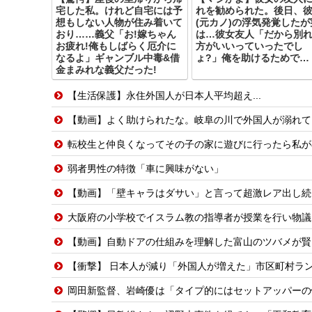
宅した私。けれど自宅には予
れを勧められた。後日、
想もしない人物が住み着いて
(元カノ)の浮気発覚したが
おり……義父「お!嫁ちゃん
は…彼女友人「だから別
お疲れ!俺もしばらく厄介に
方がいいっていったでし
なるよ」ギャンブル中毒&借
ょ?」俺を助けるためで…
金まみれな義父だった!
【生活保護】永住外国人が日本人平均超え...
【動画】よく助けられたな。岐阜の川で外国人が溺れて
転校生と仲良くなってその子の家に遊びに行ったら私が
弱者男性の特徴「車に興味がない」
【動画】「壁キャラはダサい」と言って超激レア出し続
大阪府の小学校でイスラム教の指導者が授業を行い物議を醸
【動画】自動ドアの仕組みを理解した富山のツバメが賢
【衝撃】 日本人が減り「外国人が増えた」市区町村ラン
岡田新監督、岩崎優は「タイプ的にはセットアッパーの