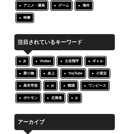
アニメ・漫画
ゲーム
海外
時事
注目されているキーワード
jk
Vtuber
大谷翔平
ギャル
乗り物
炎上
YouTube
小室圭
高市早苗
js
韓国
ワンピース
ポケモン
北海道
jc
アーカイブ