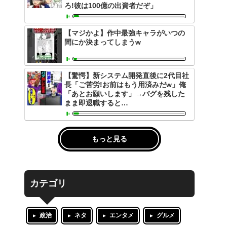
ろ!彼は100億の出資者だぞ」
【マジかよ】作中最強キャラがいつの
間にか決まってしまうw
【驚愕】新システム開発直後に2代目社
長「ご苦労!お前はもう用済みだw」俺
「あとお願いします」→バグを残した
まま即退職すると…
もっと見る
カテゴリ
政治
ネタ
エンタメ
グルメ