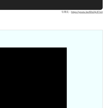
引用元：
https://youtu.be/l0Iz2jL87oU