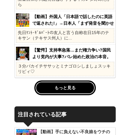
ら
【動画】外国人「日本語で話したのに英語
で返された!」→日本人「まず発音を聞かせ
ろ」
先日ｹﾝﾄ･ｷﾞﾙﾊﾞｰﾄの友人と言う自称在日15年のテ
キサン（テキサス州人）に...
【驚愕】支持率急落…まだ権力争い?国民
より党内が大事?バレ始めた政治の本音。
41%の衝撃、その理由。選挙しか見てない
３分バカイチササッとミナゴロシしましょスッキ
の?国民不在の政治が限界!
リピィ♡
もっと見る
注目されている記事
【動画】手に負えない不良娘をウチの