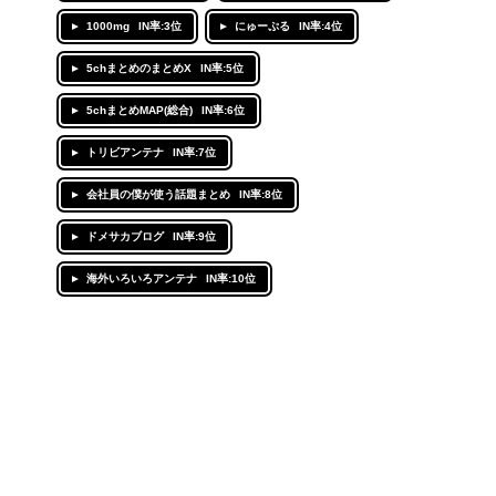
1000mg
IN率:3位
にゅーぷる
IN率:4位
5chまとめのまとめX
IN率:5位
5chまとめMAP(総合)
IN率:6位
トリビアンテナ
IN率:7位
会社員の僕が使う話題まとめ
IN率:8位
ドメサカブログ
IN率:9位
海外いろいろアンテナ
IN率:10位