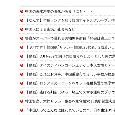
中国の海水浴場の映像があまりにも・・・
【なんで】竹島ソングを歌う韓国アイドルグループが待
中国人による密漁が止まらない
警察がスーパーで暴れる刃物男を射殺「発砲は適正か？
【ヤバすぎ】韓国紙｢サッカー韓国U23代表、2歳若い
【動画】DJI Neo2で釣りの自撮りをしようとした男の悲
【動画】タイのティパンコーン王子が日本人女性とデー
【動画】これはお見事。中国重慶市で珍しい事故が撮影
【動画】ロシア軍のドローンをネット発射装置で撃墜す
【動画】逃げる判断はやっ！埼玉でスマホ運転のプリウ
韓国警察、大韓サッカー協会を家宅捜索 代表監督選考
「中国人ってこんなに嫌われているの？」日本生活9年