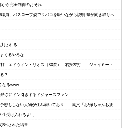
外部から完全制御のおそれ
部職員、バスローブ姿でタバコを吸いながら説明 県が聞き取りへ
批判される
まくるやろな
・リオス（30歳） 右投左打 ジェイミー・ウェストブルック（29歳） 右投右打
る？
なるwww
の酷さにドン引きするドジャースファン
…義父「お!嫁ちゃんお疲れ!俺もしばらく厄介になるよ」ギャンブル中毒&借金まみれな義父だった!
生受け入れろよ!!」
び出された結果