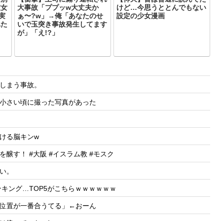
彼女
大事故「ププッw大丈夫か
けど…今思うととんでもない
実
ぁ〜?w」→俺「あなたのせ
設定の少女漫画
れた
いで玉突き事故発生してます
が」「え!?」
しまう事故。
小さい頃に撮った写真があった
ける脳キンw
す！ #大阪 #イスラム教 #モスク
い。
キング…TOP5がこちらｗｗｗｗｗｗ
位置が一番合うてる」←おーん