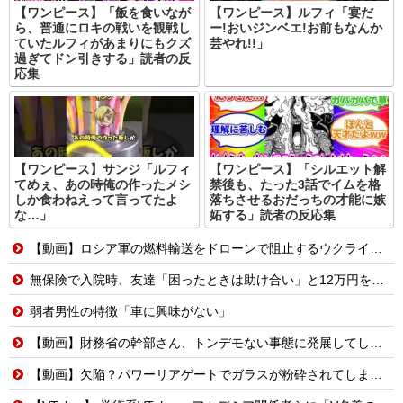
【ワンピース】「飯を食いなが
【ワンピース】ルフィ「宴だ
ら、普通にロキの戦いを観戦し
ー!おいジンベエ!お前もなんか
ていたルフィがあまりにもクズ
芸やれ!!」
過ぎてドン引きする」読者の反
応集
【ワンピース】サンジ「ルフィ
【ワンピース】「シルエット解
てめぇ、あの時俺の作ったメシ
禁後も、たった3話でイムを格
しか食わねえって言ってたよ
落ちさせるおだっちの才能に嫉
な…」
妬する」読者の反応集
【動画】ロシア軍の燃料輸送をドローンで阻止するウクライナ。
無保険で入院時、友達「困ったときは助け合い」と12万円を用意してくれた→震災で友人の家倒壊。友人「お金返して」私「返す義務はないよ」→他友人に縁切りされたけど用意するべき？
弱者男性の特徴「車に興味がない」
【動画】財務省の幹部さん、トンデモない事態に発展してしまう…
【動画】欠陥？パワーリアゲートでガラスが粉砕されてしまうトヨタ・セコイア。