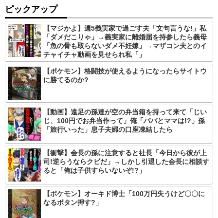
ピックアップ
【マジかよ】週5義実家で過ごす夫「文句言うな!」私
「ダメだこりゃ」→義実家に離婚届を持参したら義母
「魚の骨も取らないダメ不妊嫁」→マザコン夫とのイ
チャイチャ動画を見せられ私「」
【ポケモン】格闘技が使えるようになったらサイトウ
に勝てるのか?
【動画】遠足の孫達が空の弁当箱を持って来て「じい
じ、100円でお弁当作って」俺「パパとママは!?」孫
「旅行いった」息子夫婦の口座凍結したら
【衝撃】会長の孫に注意すると社長「今日から彼が上
司!逆らうならクビだ」→しかし引退した会長に相談す
ると「俺は子供すらいないぞ!?」
【ポケモン】オーキド博士「100万円失うけど〇〇に
なるボタン押す?」