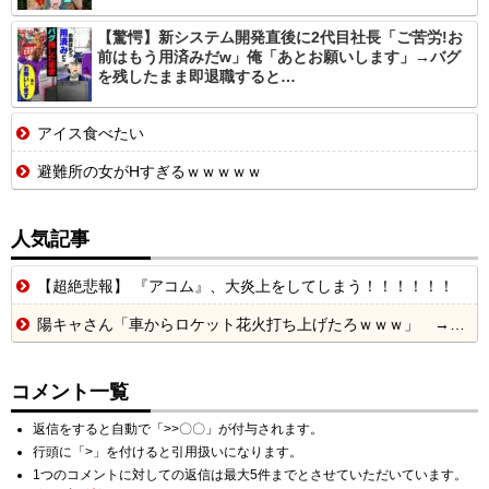
【驚愕】新システム開発直後に2代目社長「ご苦労!お
前はもう用済みだw」俺「あとお願いします」→バグ
を残したまま即退職すると…
アイス食べたい
避難所の女がHすぎるｗｗｗｗｗ
人気記事
【超絶悲報】 『アコム』、大炎上をしてしまう！！！！！！
陽キャさん「車からロケット花火打ち上げたろｗｗｗ」 → サンルーフが閉まっていて無事車内に発射
コメント一覧
返信をすると自動で「>>〇〇」が付与されます。
行頭に「>」を付けると引用扱いになります。
1つのコメントに対しての返信は最大5件までとさせていただいています。