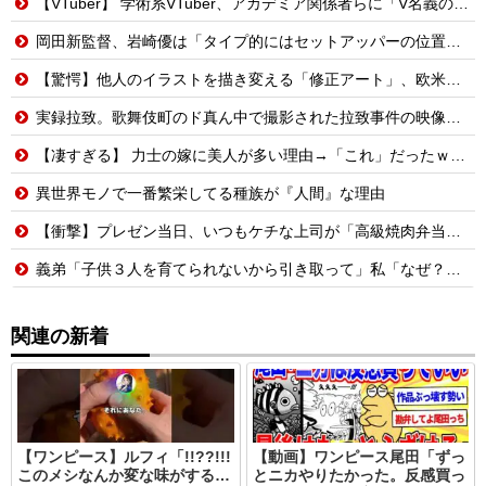
【VTuber】 学術系VTuber、アカデミア関係者らに「V名義の活動を本人の業績として証明できる形にしておいた方がいい」← どうやって証明しておけばいいんだろうな
岡田新監督、岩崎優は「タイプ的にはセットアッパーの位置が一番合うてる」←おーん
【驚愕】他人のイラストを描き変える「修正アート」、欧米で大炎上する理由…
実録拉致。歌舞伎町のド真ん中で撮影された拉致事件の映像がこちら。
【凄すぎる】 力士の嫁に美人が多い理由→「これ」だったｗｗｗｗｗｗｗ
異世界モノで一番繁栄してる種族が『人間』な理由
【衝撃】プレゼン当日、いつもケチな上司が「高級焼肉弁当奢ってやる」→怪しいので上司と俺の弁当を入れ替えた結果
義弟「子供３人を育てられないから引き取って」私「なぜ？」義弟「子なしだから。実子がいたら差別やらいじめっ子の心配があるけどいないから、ちょうどよかったね」→その後・・・
関連の新着
【ワンピース】ルフィ「!!??!!!
【動画】ワンピース尾田「ずっ
このメシなんか変な味がする…
とニカやりたかった。反感買っ