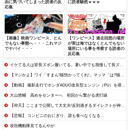
由に気づいてしまった読者の反
に読者騒然ｗｗｗ
応集
【画像】映画ワンピース、とん
【ワンピース】過去回想の場所
でもない事態へ・・・これマジ
が実は海ではなくとんでもない
でヤバイ・・・
場所にいる事を考察する読者の
反応集
イケてる人は皆長ズボン履いてる。暑い中でも我慢して長ズボン履いてる。半ズボンはモテ無い。厳しいって
【マジかよ】ワイ「すまん!猫預かってくれ!」マッマ「は?猫嫌いなんだけど…」
【動画】 撮影走行でホンダADUO改良型エンジン（PU）を搭載したアストンマーチンが“いい音”と話題に
大山悠輔 高めをセンターへ 初回から繋がる虎打線
【仰天】ここまで公開して大丈夫!反則過ぎるダイレクトが神すぎ!
【悲報】 コンビニのおにぎり、誰も食べなくなる…
攻殻機動隊見てるんやが