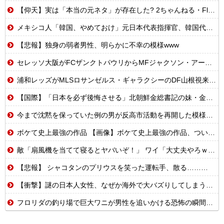
【仰天】実は「本当の元ネタ」が存在した? 2ちゃんねる・Flash・平成の最恐都市伝説5選
メキシコ人「韓国、やめておけ」元日本代表指揮官、韓国代表の新監督有力候補に急浮上！【海外の反応】
【悲報】独身の弱者男性、明らかに不幸の模様www
セレッソ大阪がFCザンクトパウリからMFジャクソン・アーバインを完全移籍で獲得と発表 「チームがさらに良くなる手助けをしたいと思っています」
浦和レッズがMLSロサンゼルス・ギャラクシーのDF山根視来を獲得へ 曺貴裁監督の湘南時代の教え子
【国際】「日本を必ず後悔させる」北朝鮮金総書記の妹・金与正氏 海自のミサイル実射実験に「日本の軍事大国化黙認しない」
今まで沈黙を保っていた例の男が反高市活動を再開した模様、財務省を手を組んでの返り咲きが狙いか？
ボケて史上最強の作品 【画像】ボケて史上最強の作品、ついに決まるｗｗｗｗｗｗｗｗ
敵「扇風機を当てて寝るとヤバいぞ！」 ワイ「大丈夫やろｗｗｗ」扇風機ポチー
【悲報】 シャコタンのプリウスを笑った運転手、散る………
【衝撃】謎の日本人女性、なぜか海外で大バズりしてしまうwww
フロリダの釣り場で巨大ワニが男性を追いかける恐怖の瞬間！！