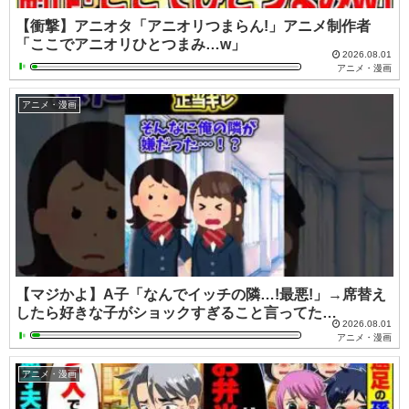
【衝撃】アニオタ「アニオリつまらん!」アニメ制作者
「ここでアニオリひとつまみ…w」
2026.08.01
アニメ・漫画
アニメ・漫画
【マジかよ】A子「なんでイッチの隣…!最悪!」→席替え
したら好きな子がショックすぎること言ってた…
2026.08.01
アニメ・漫画
アニメ・漫画