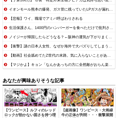
イオンモール熊本の爆発、ガス管に残っていたLPガスが漏れたことが原因か 経産省が全国の大規模施設でガス供給設備の点検要請
【悲報】ワイ、職場でアミバ呼ばわりされる
生活保護さん、1400円のハンバーガーを食べただけで批判される
ノイジーが帰国したらどうなる？←阪神の運気が下がりまくるやろな
【衝撃】謎の日本人女性、なぜか海外で大バズりしてしまうwww
【動画】社会舐めてたZ世代の末路。気に入らないことがあれば退職代行で即退職!理想の職場を求め続けた結果
【マジかよ】キョン「なんかあっちの方に全然敵がおらん楽園あるらしいで!」
あなたが興味ありそうな記事
【ワンピース】ルフィのレッド
【超画像】ワンピース・大将緑
ロックが効かない固さを持つ理
牛の正体が判明・・・衝撃展開