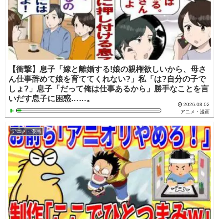
【衝撃】息子「嫁と離婚する!娘の親権欲しいから、母さ
ん仕事辞めて娘を育ててくれない?」私「は?自分の子で
しょ?」息子「だって俺は仕事あるから」勝手なことを言
いだす息子に困惑……。
2026.08.02
アニメ・漫画
アニメ・漫画