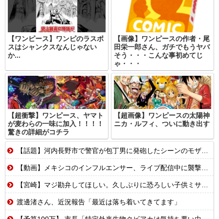
【ワンピース】ワンピのラスボ
【画像】ワンピースの作者・尾
スはシャンクスなんじゃない
田栄一郎さん、ガチでもうヤバ
か...
そう・・・こんな事初めてじ
ゃ・・・
【超衝撃】ワンピース、ヤマト
【超画像】ワンピースの太陽神
が麦わらの一味に加入！！！！
ニカ・ルフィ、ついに動き出す
驚きの詳細がコチラ
【話題】河内長野市で警官が包丁男に発砲したシーンのモザ無し映像が公開される。
【動画】メキシコのインフルエンサー、ライブ配信中に襲撃されて死亡。
【宮崎】マジ勘弁してほしい。久しぶりに恐ろしい子供ミサイルを見た。
渡邊渚さん、近況報告「最近は落ち着いてきてます」
【予算100万】 市長「特定外来生物クビアカは気持ち悪い虫だしそんな需要ないと思う」1匹300円相当の報奨金→初日に42万取られ焦り