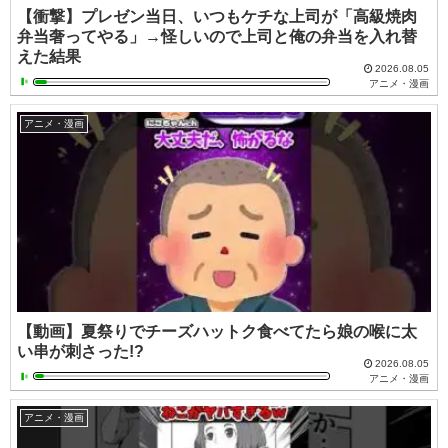
【衝撃】プレゼン当日、いつもケチな上司が「高級焼肉
弁当奢ってやる」→怪しいので上司と俺の弁当を入れ替
えた結果
2026.08.05
アニメ・漫画
アニメ・漫画
【動画】夏祭りでチーズハットク食べてたら娘の喉に太
い串が刺さった!?
2026.08.05
アニメ・漫画
アニメ・漫画