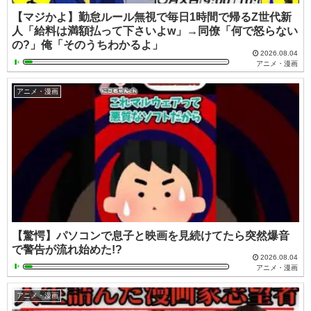
【マジかよ】勤怠ルール無視で毎日1時間で帰るZ世代新
人「給料は満額払って下さいよw」→同僚「何で怒らない
の?」俺「そのうちわかるよ」
2026.08.04
アニメ・漫画
アニメ・漫画
【驚愕】パソコンで息子と映画を見続けてたら突然爆音
で警告が流れ始めた!?
2026.08.04
アニメ・漫画
アニメ・漫画