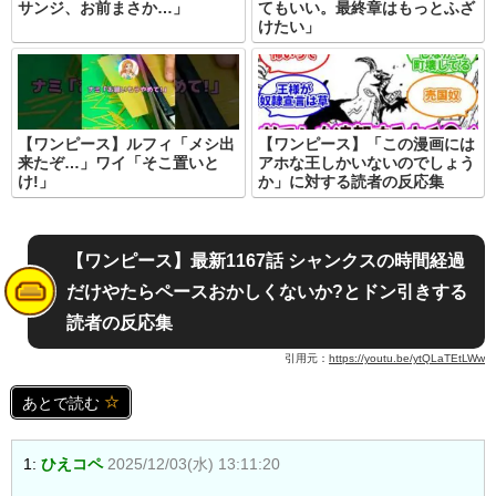
サンジ、お前まさか…」
てもいい。最終章はもっとふざ
けたい」
【ワンピース】ルフィ「メシ出
【ワンピース】「この漫画には
来たぞ…」ワイ「そこ置いと
アホな王しかいないのでしょう
け!」
か」に対する読者の反応集
【ワンピース】最新1167話 シャンクスの時間経過
だけやたらペースおかしくないか?とドン引きする
読者の反応集
引用元：
https://youtu.be/ytQLaTEtLWw
あとで読む
1:
ひえコペ
2025/12/03(水) 13:11:20