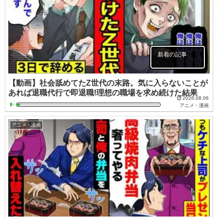
新着の記事
【動画】社会舐めてたZ世代の末路。気に入らないことが
あれば退職代行で即退職!理想の職場を求め続けた結果
2026.08.06
アニメ・漫画
アニメ・漫画