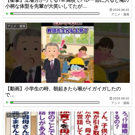
【衝撃】立場分かってる?w 高校でバレー部に入ると俺の
小柄な体型を先輩が大笑いしてたが…
2026.08.02
アニメ・漫画
アニメ・漫画
【動画】小学生の時、朝起きたら喉がイガイガしたの
で…
2026.08.02
アニメ・漫画
アニメ・漫画