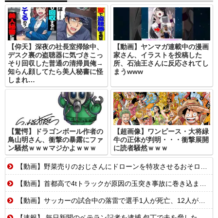
【仰天】深夜の社長室掃除中、
【動画】ヤンマガ連載中の漫画
デスク裏の盗聴器に気づきこっ
家さん、イラストを投稿した
そり回収した普通の清掃員俺→
所、石油王さんに反応されてし
知らん顔してたら美人秘書に怪
まうwww
しまれ…
【驚愕】ドラゴンボール作者の
【超画像】ワンピース・大将緑
鳥山明さん、衝撃の暴露にファ
牛の正体が判明・・・衝撃展開
ン騒然ｗｗｗマジかよｗｗｗ
に読者騒然ｗｗｗ
【動画】野菜売りのおじさんにドローンを特攻させるおそロシア。
【動画】首都高で4tトラックが原因の玉突き事故に巻き込まれた軽バンの車載。
【動画】サッカーの試合中の落雷で選手1人が死亡、12人が負傷した事故。
【速報】 毎日新聞のベテラン記者を逮捕 包丁で夫を脅した容疑