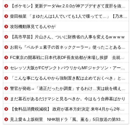
【ポケモン】更新データVer.2.0.0が神アプデすぎて度肝を抜かれるトレーナーたちの反応集
柴田柚菜 「まゆたんは1人でいても1人で喋ってて…」【乃木坂46】
攻殻機動隊見てるんやが
【高市早苗】片山さん、ついに財務省の人事を変えるw w w w
お前ら『ペルチェ素子の首ネッククーラー』使ったことあるか？
FC東京の開幕戦に日本代表DF長友佑都が来場し挨拶 去就に注目集まる
セレッソ大阪がFCザンクトパウリからMFジャクソン・アーバインを完全移籍で獲得と発表 「チームがさらに良くなる手助けをしたいと思っています」
「こんな事になるんやから強制置き配は止めておくべき」とユーザーがドン引き、UberEatsが導入した強制置き配が起こしたのは……
警官が発砲→「適正だったか調査」するわけ…実は銃を構えただけで警察本部長まで報告！
まだ墓石があるだけマシと見るべきか。今はもう合葬墓ばかり
【食料品消費税減税】 政府が基本方針決定 来年4月から2年間1％に8月5日
見上愛＆上坂樹里 NHK朝ドラ「風、薫る」5日放送の第93回視聴率は13.5％