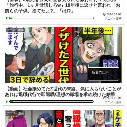
「旅行中、1ヶ月世話しろw」18年後に返せと言われ「お
前らの子供、捨てたよ?」「は!?」
2026.08.06
アニメ・漫画
アニメ・漫画
新着の記事
【動画】社会舐めてたZ世代の末路。気に入らないことが
あれば退職代行で即退職!理想の職場を求め続けた結果
2026.08.06
アニメ・漫画
アニメ・漫画