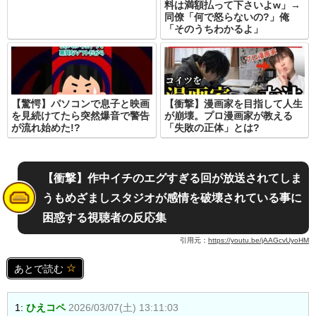
料は満額払って下さいよw」→
同僚「何で怒らないの?」俺
「そのうちわかるよ」
【驚愕】パソコンで息子と映画
【衝撃】漫画家を目指して人生
を見続けてたら突然爆音で警告
が崩壊。プロ漫画家が教える
が流れ始めた!?
「失敗の正体」とは?
【衝撃】作中イチのエグすぎる回が放送されてしま
うもめざましスタジオが感情を破壊されている事に
困惑する視聴者の反応集
引用元：
https://youtu.be/jAAGcvUyoHM
あとで読む
1:
ひえコペ
2026/03/07(土) 13:11:03