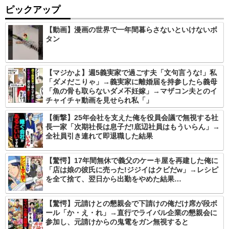
ピックアップ
【動画】漫画の世界で一年間暮らさないといけないボ
タン
【マジかよ】週5義実家で過ごす夫「文句言うな!」私
「ダメだこりゃ」→義実家に離婚届を持参したら義母
「魚の骨も取らないダメ不妊嫁」→マザコン夫とのイ
チャイチャ動画を見せられ私「」
【衝撃】25年会社を支えた俺を役員会議で無視する社
長一家「次期社長は息子だ!底辺社員はもういらん」→
全社員引き連れて即退職した結果
【驚愕】17年間無休で義父のケーキ屋を再建した俺に
「店は娘の彼氏に売った!ジジイはクビだw」→レシピ
を全て捨て、翌日から出勤をやめた結果…
【驚愕】元請けとの懇親会で下請けの俺だけ席が段ボ
ール「か・え・れ」→直行でライバル企業の懇親会に
参加し、元請けからの鬼電をガン無視すると