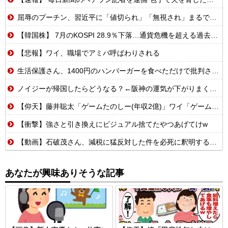
屈辱のプーチン、習近平に「値切られ」「無視され」まるで主従関係…ロシアが中国の属国になりつつある！
【韓国株】 7月のKOSPI 28.9％下落…通貨危機を超える過去最大の下げ幅
【悲報】ワイ、職場でアミバ呼ばわりされる
生活保護さん、1400円のハンバーガーを食べただけで批判される
ノイジーが帰国したらどうなる？←阪神の運気が下がりまくるやろな
【仰天】藤井聡太「ゲームたのしー(年収2億)」ワイ「ゲームたのしー(年収200万)」
【衝撃】強さと引き換えにビジュアル捨てたやつあげてけw
【動画】石破茂さん、減税に猛反対した件を必死に釈明するも更に大炎上wwwww
あなたが興味ありそうな記事