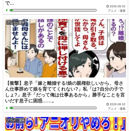
で…
2026.08.02
アニメ・漫画
アニメ・漫画
【衝撃】息子「嫁と離婚する!娘の親権欲しいから、母さ
ん仕事辞めて娘を育ててくれない?」私「は?自分の子で
しょ?」息子「だって俺は仕事あるから」勝手なことを言
いだす息子に困惑……。
2026.08.02
アニメ・漫画
アニメ・漫画