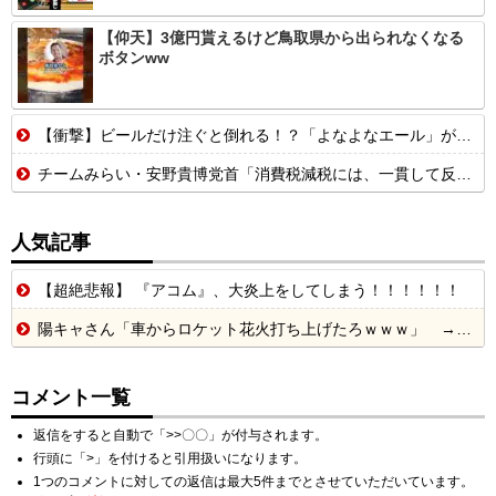
【仰天】3億円貰えるけど鳥取県から出られなくなる
ボタンww
【衝撃】ビールだけ注ぐと倒れる！？「よなよなエール」がまさかのU字グラスを発売ｗｗｗ
チームみらい・安野貴博党首「消費税減税には、一貫して反対してきました」 説明に反響
人気記事
【超絶悲報】 『アコム』、大炎上をしてしまう！！！！！！
陽キャさん「車からロケット花火打ち上げたろｗｗｗ」 → サンルーフが閉まっていて無事車内に発射
コメント一覧
返信をすると自動で「>>〇〇」が付与されます。
行頭に「>」を付けると引用扱いになります。
1つのコメントに対しての返信は最大5件までとさせていただいています。