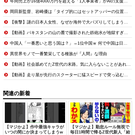
年間売上が16億4000万円を超える「1人事業者」がAIの支援を受けて2年で約3倍に急増
岡田新監督、岩崎優は「タイプ的にはセットアッパーの位置が一番合うてる」←おーん
【衝撃】謎の日本人女性、なぜか海外で大バズりしてしまうwww
【動画】パキスタンの山の麓で撮影された鉄砲水が地獄すぎる。
中国人「一番悪いと思う国は？」→1位中国ｗ 何で中国は日本が悪いと思ってるの？
異世界モノで一番繁栄してる種族が『人間』な理由
【動画】社会舐めてたZ世代の末路。気に入らないことがあれば退職代行で即退職!理想の職場を求め続けた結果
【動画】走り屋が先行のスクーターに猛スピードで突っ込む事故。
関連の新着
【マジかよ】作中最強キャラが
【マジかよ】勤怠ルール無視で
いつの間にか決まってしまうw
毎日1時間で帰るZ世代新人「給