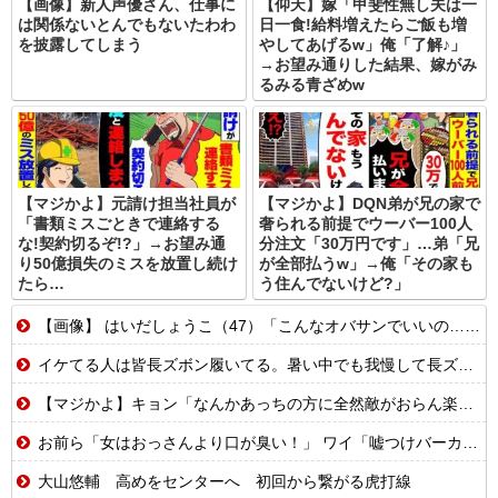
【画像】新人声優さん、仕事に
【仰天】嫁「甲斐性無し夫は一
は関係ないとんでもないたわわ
日一食!給料増えたらご飯も増
を披露してしまう
やしてあげるw」俺「了解♪」
→お望み通りした結果、嫁がみ
るみる青ざめw
【マジかよ】元請け担当社員が
【マジかよ】DQN弟が兄の家で
「書類ミスごときで連絡する
奢られる前提でウーバー100人
な!契約切るぞ!?」→お望み通
分注文「30万円です」…弟「兄
り50億損失のミスを放置し続け
が全部払うw」→俺「その家も
たら…
う住んでないけど?」
【画像】 はいだしょうこ（47）「こんなオバサンでいいの…？」
イケてる人は皆長ズボン履いてる。暑い中でも我慢して長ズボン履いてる。半ズボンはモテ無い。厳しいって
【マジかよ】キョン「なんかあっちの方に全然敵がおらん楽園あるらしいで!」
お前ら「女はおっさんより口が臭い！」 ワイ「嘘つけバーカｗ」⇒w
大山悠輔 高めをセンターへ 初回から繋がる虎打線