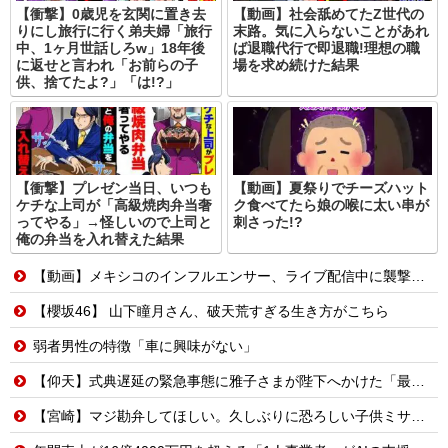
【衝撃】0歳児を玄関に置き去
【動画】社会舐めてたZ世代の
りにし旅行に行く弟夫婦「旅行
末路。気に入らないことがあれ
中、1ヶ月世話しろw」18年後
ば退職代行で即退職!理想の職
に返せと言われ「お前らの子
場を求め続けた結果
供、捨てたよ?」「は!?」
【衝撃】プレゼン当日、いつも
【動画】夏祭りでチーズハット
ケチな上司が「高級焼肉弁当奢
ク食べてたら娘の喉に太い串が
ってやる」→怪しいので上司と
刺さった!?
俺の弁当を入れ替えた結果
【動画】メキシコのインフルエンサー、ライブ配信中に襲撃されて死亡。
【櫻坂46】 山下瞳月さん、破天荒すぎる生き方がこちら
弱者男性の特徴「車に興味がない」
【仰天】式典遅延の緊急事態に雅子さまが陛下へかけた「最高の一言」とは? 楽曲提供:株式会社FLMusic
【宮崎】マジ勘弁してほしい。久しぶりに恐ろしい子供ミサイルを見た。