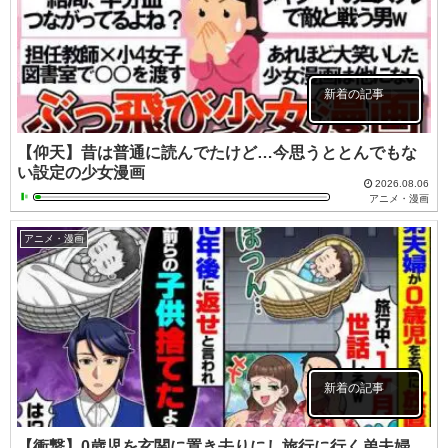
新着の記事
【仰天】昔は普通に読んでたけど…今思うととんでもな
い設定の少女漫画
2026.08.06
アニメ・漫画
アニメ・漫画
新着の記事
【衝撃】0歳児を玄関に置き去りにし旅行に行く弟夫婦