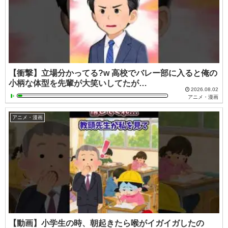
【衝撃】立場分かってる?w 高校でバレー部に入ると俺の
小柄な体型を先輩が大笑いしてたが…
2026.08.02
アニメ・漫画
アニメ・漫画
【動画】小学生の時、朝起きたら喉がイガイガしたの