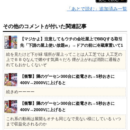
「あとで読む」追加済み一覧
その他のコメントが付いた関連記事
【マジかよ】注意してもウチの会社屋上でBBQする取引
先「下請の屋上使い放題w」→ドアの前に冷蔵庫置いて1
ヶ月の社員旅行に
絵を見たけど下が緑 場所が屋上ってことは人工芝では 人工芝の
上でＢＢＱなんで燃やす気満々だろ 煙が上がれば消防に通報さ
れてもおかしくないぞ
【衝撃】隣のゲーセン300台に盗電され→5秒おきに
400V→2000Vに上げると
絵きめーーーー
【衝撃】隣のゲーセン300台に盗電され→5秒おきに
400V→2000Vに上げると
これ系の動画は展開もオチも同じなで見ない様にしている いつ
まで収益化されるのか