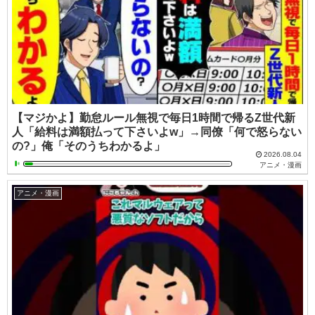
【マジかよ】勤怠ルール無視で毎日1時間で帰るZ世代新
人「給料は満額払って下さいよw」→同僚「何で怒らない
の?」俺「そのうちわかるよ」
2026.08.04
アニメ・漫画
アニメ・漫画