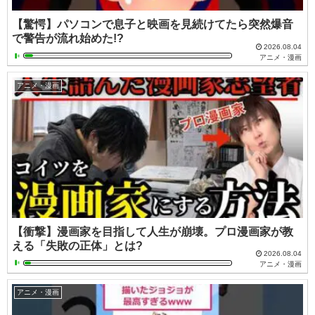
【驚愕】パソコンで息子と映画を見続けてたら突然爆音
で警告が流れ始めた!?
2026.08.04
アニメ・漫画
アニメ・漫画
【衝撃】漫画家を目指して人生が崩壊。プロ漫画家が教
える「失敗の正体」とは?
2026.08.04
アニメ・漫画
アニメ・漫画