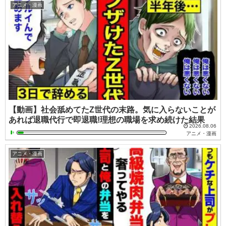
アニメ・漫画
【動画】社会舐めてたZ世代の末路。気に入らないことが
あれば退職代行で即退職!理想の職場を求め続けた結果
2026.08.06
アニメ・漫画
アニメ・漫画