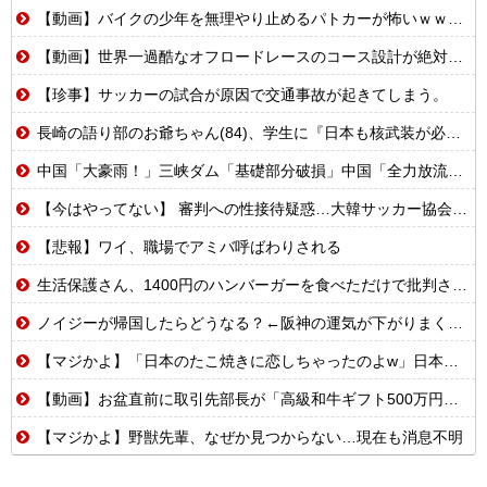
【動画】バイクの少年を無理やり止めるパトカーが怖いｗｗｗｗ
【動画】世界一過酷なオフロードレースのコース設計が絶対におかしい（笑）
【珍事】サッカーの試合が原因で交通事故が起きてしまう。
長崎の語り部のお爺ちゃん(84)、学生に『日本も核武装が必要』と言われびっくり
中国「大豪雨！」三峡ダム「基礎部分破損」中国「全力放流！」台風13号「中国上陸予測」台風15号「中国接近（画像」中国「台風同時上陸！（穀物生産が壊滅危機」→
【今はやってない】 審判への性接待疑惑…大韓サッカー協会が声明「現在は一切発生していない」
【悲報】ワイ、職場でアミバ呼ばわりされる
生活保護さん、1400円のハンバーガーを食べただけで批判される
ノイジーが帰国したらどうなる？←阪神の運気が下がりまくるやろな
【マジかよ】「日本のたこ焼きに恋しちゃったのよw」日本留学したカナダ人が母国でたこ焼き屋を開業した結果w
【動画】お盆直前に取引先部長が「高級和牛ギフト500万円分、全部キャンセルでw」→取引先本社の社長に直接納品したら…
【マジかよ】野獣先輩、なぜか見つからない…現在も消息不明