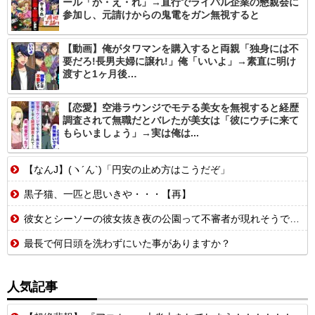
ール「か・え・れ」→直行でライバル企業の懇親会に
参加し、元請けからの鬼電をガン無視すると
【動画】俺がタワマンを購入すると両親「独身には不
要だろ!長男夫婦に譲れ!」俺「いいよ」→素直に明け
渡すと1ヶ月後…
【恋愛】空港ラウンジでモテる美女を無視すると経歴
調査されて無職だとバレたが美女は「彼にウチに来て
もらいましょう」→実は俺は...
【なんJ】(ヽ´ん`)「円安の止め方はこうだぞ」
黒子猫、一匹と思いきや・・・【再】
彼女とシーソーの彼女抜き夜の公園って不審者が現れそうで怖いんだよな
最長で何日頭を洗わずにいた事がありますか？
人気記事