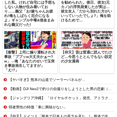
した私。けれど自宅には予想も
を勧められた。後日、彼女(元
しない人物が住み着いてお
カノ)の浮気発覚したが実は…
り……義父「お!嫁ちゃんお疲
彼女友人「だから別れた方がい
れ!俺もしばらく厄介になる
いっていったでしょ?」俺を助
よ」ギャンブル中毒&借金まみ
けるためで…
れな義父だった!
【衝撃】上司に煽り運転され大
【仰天】昔は普通に読んでたけ
事故「ププッw大丈夫かぁ〜?
ど…今思うととんでもない設定
w」→俺「あなたのせいで玉突
の少女漫画
き事故発生してますが」
「え!?」
【ヤバすぎ】熊本の山道でソーラーパネルが…
【動画】DJI Neo2で釣りの自撮りをしようとした男の悲劇（ノ∇`）
【ジャングリア沖縄】 「ロイヤルチケット」発売、アトラクション優先案内、ソフトドリンク飲み放題、スパ利用、駐車場無料…大人29700円
弱者男性の特徴「車に興味がない」
【仰天】ドイツ人「熊本で日本人の底力を見た…!」熊本で生まれて初めて震度7の大地震を経験したドイツ人。直後、日本人たちの行動に衝撃を受けてしまう…