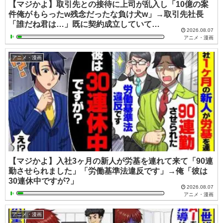
【マジかよ】取引先との接待に上司が乱入し「10億の案
件俺がもらったw残念だったな負け犬w」→取引先社長
「誰だね君は…」既に契約成立していて…
2026.08.07
アニメ・漫画
アニメ・漫画
【マジかよ】入社3ヶ月の新人が労基を連れて来て「90連
勤させられました」「労働基準法違反です」→俺「彼は
30連休中ですが?」
2026.08.07
アニメ・漫画
アニメ・漫画