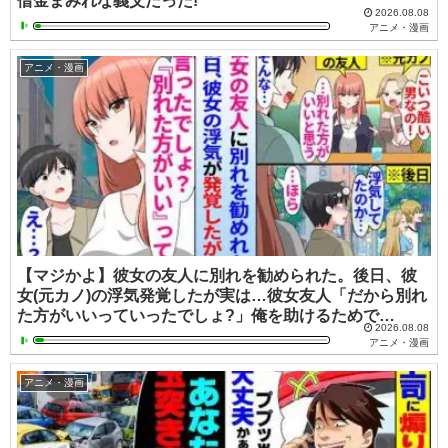
借金まみれな義父だった!
2026.08.08
アニメ・漫画
アニメ・漫画
【マジかよ】彼女の友人に別れを勧められた。後日、彼
女(元カノ)の浮気発覚したが実は…彼女友人「だから別れ
た方がいいっていったでしょ?」俺を助けるためで…
2026.08.08
アニメ・漫画
アニメ・漫画