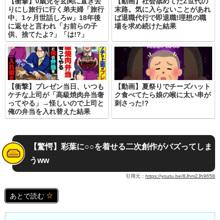
【衝撃】0歳児を玄関に置き去
【動画】社会舐めてたZ世代の
りにし旅行に行く弟夫婦「旅行
末路。気に入らないことがあれ
中、1ヶ月世話しろw」18年後
ば退職代行で即退職!理想の職
に返せと言われ「お前らの子
場を求め続けた結果
供、捨てたよ?」「は!?」
【衝撃】プレゼン当日、いつも
【動画】夏祭りでチーズハット
ケチな上司が「高級焼肉弁当奢
ク食べてたら娘の喉に太い串が
ってやる」→怪しいので上司と
刺さった!?
俺の弁当を入れ替えた結果
【驚愕】彩葉に○○を着せる二次創作がバズってしま
うww
引用元：
https://youtu.be/8Jhm2Jh9658
あとで読む