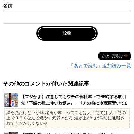
名前
あとで読む
「あとで読む」追加済み一覧
その他のコメントが付いた関連記事
【マジかよ】注意してもウチの会社屋上でBBQする取引
先「下請の屋上使い放題w」→ドアの前に冷蔵庫置いて1
ヶ月の社員旅行に
絵を見たけど下が緑 場所が屋上ってことは人工芝では 人工芝の
上でＢＢＱなんで燃やす気満々だろ 煙が上がれば消防に通報さ
れてもおかしくないぞ