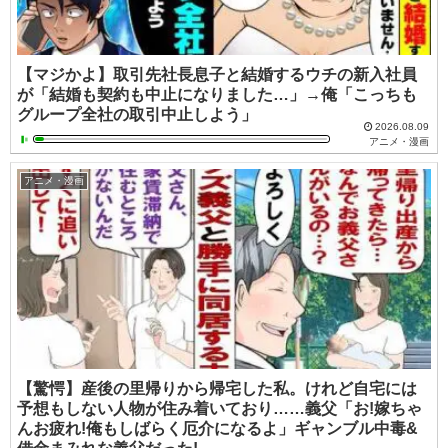
【マジかよ】取引先社長息子と結婚するウチの新入社員
が「結婚も契約も中止になりました…」→俺「こっちも
グループ全社の取引中止しよう」
2026.08.09
アニメ・漫画
アニメ・漫画
【驚愕】産後の里帰りから帰宅した私。けれど自宅には
予想もしない人物が住み着いており……義父「お!嫁ちゃ
んお疲れ!俺もしばらく厄介になるよ」ギャンブル中毒&