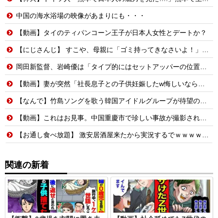
中国の海水浴場の映像があまりにも・・・
【動画】タイのティパンコーン王子が日本人女性とデートか？
【にじさんじ】 すこや、母親に「ゴミ持ってきなさいよ！」→ おしり振りながら「いーやーヤダヤダ」した結果ガチめにしばかれる
岡田新監督、岩崎優は「タイプ的にはセットアッパーの位置が一番合うてる」←おーん
【動画】妻が突然「社長息子との子供妊娠したw悔しいなら早く見つけてよw」→10年間、誰も探さず無視し続けた結果
【なんで】竹島ソングを歌う韓国アイドルグループが待望の日本デビュー
【動画】これはお見事。中国重慶市で珍しい事故が撮影される。
【お通し食べ放題】 激安居酒屋来たから実況するでｗｗｗｗｗｗｗｗ（画像あり）
関連の新着