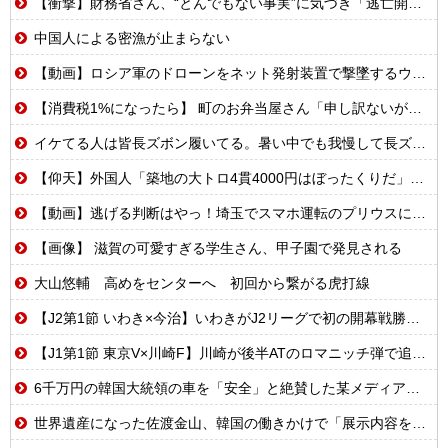
【衝撃】財務省さん、“とんでもない事実”に気づき「逃亡開始wwwww」
中国人による密漁が止まらない
【動画】ロシア軍のドローンをネット発射装置で撃墜するウクライナ。
【消費税1%になったら】 町のお弁当屋さん「申し訳ないがその分商品代を値上げして店頭価格を変えない」
イケてる人は皆長ズボン履いてる。暑い中でも我慢して長ズボン履いてる。半ズボンはモテ無い。厳しいって
【仰天】外国人「築地の大トロ4貫4000円はぼったくりだ」→日本人の反応が真っ二つに
【動画】逃げる判断はやっ！埼玉でスマホ運転のプリウスに当て逃げされる車載。
【画像】 滋賀の可愛すぎる学生さん、甲子園で発見される
大山悠輔 高めをセンターへ 初回から繋がる虎打線
【J2第1節 いわき×今治】いわきがJ2リーグで初の開幕戦勝利！エース熊田が怪我乗り越え2ゴールの活躍
【J1第1節 東京V×川崎F】川崎が後半ATのロマニッチ弾で追いつき辛くもドロー 東京Vは痛恨クリアミスで勝ち点3を逃す
6千万円の韓国大統領の車を「安全」と絶賛した某メディア、高市首相の3千万円の車に対しては……
世界遺産になった佐渡金山、韓国の働きかけで「展示内容を修正しろ」と要求される