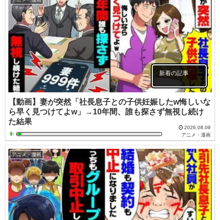
新着の記事
【動画】妻が突然「社長息子との子供妊娠したw悔しいな
ら早く見つけてよw」→10年間、誰も探さず無視し続け
た結果
2026.08.09
アニメ・漫画
アニメ・漫画