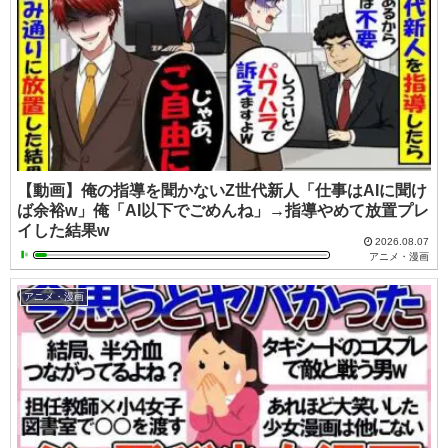
【動画】俺の指導を聞かないZ世代新人「仕事はAIに聞け
ば余裕w」俺「AI以下でごめんね」→指導やめて放置プレ
イした結果w
2026.08.07
アニメ・漫画
アニメ・漫画