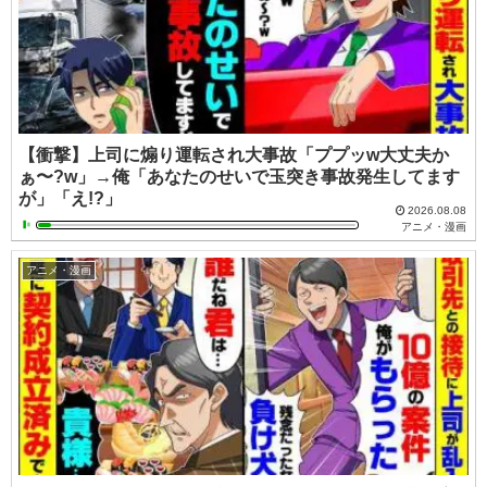
【衝撃】上司に煽り運転され大事故「ププッw大丈夫か
ぁ〜?w」→俺「あなたのせいで玉突き事故発生してます
が」「え!?」
2026.08.08
アニメ・漫画
アニメ・漫画