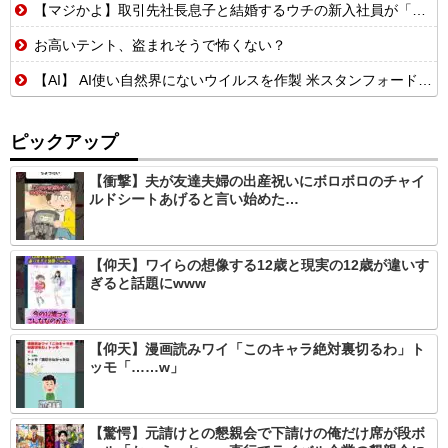
【マジかよ】取引先社長息子と結婚するウチの新入社員が「結婚も契約も中止になりました…」→俺「こっちもグループ全社の取引中止しよう」
お高いテント、盗まれそうで怖くない？
【AI】 AI使い自然界にないウイルスを作製 米スタンフォード大学が成果発表
ピックアップ
【衝撃】夫が友達夫婦の出産祝いにボロボロのチャイ
ルドシートあげると言い始めた…
【仰天】ワイらの想像する12歳と現実の12歳が違いす
ぎると話題にwww
【仰天】漫画読みワイ「このキャラ絶対裏切るわ」ト
ッモ「……w」
【驚愕】元請けとの懇親会で下請けの俺だけ席が段ボ