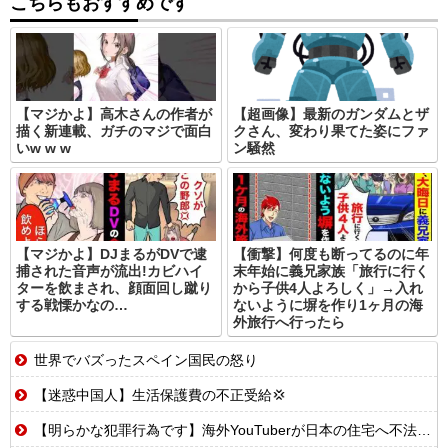
こちらもおすすめです
【マジかよ】高木さんの作者が
【超画像】最新のガンダムとザ
描く新連載、ガチのマジで面白
クさん、変わり果てた姿にファ
いw w w
ン騒然
【マジかよ】DJまるがDVで逮
【衝撃】何度も断ってるのに年
捕された音声が流出!カビハイ
末年始に義兄家族「旅行に行く
ターを飲まされ、顔面回し蹴り
から子供4人よろしく」→入れ
する戦慄かなの…
ないように塀を作り1ヶ月の海
外旅行へ行ったら
世界でバズったスペイン国民の怒り
【迷惑中国人】生活保護費の不正受給💢
【明らかな犯罪行為です】海外YouTuberが日本の住宅へ不法侵入する動画を投稿