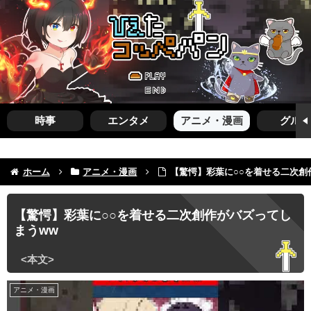
時事
エンタメ
アニメ・漫画
グルメ
ホーム
アニメ・漫画
【驚愕】彩葉に○○を着せる二次創
【驚愕】彩葉に○○を着せる二次創作がバズってし
まうww
アニメ・漫画