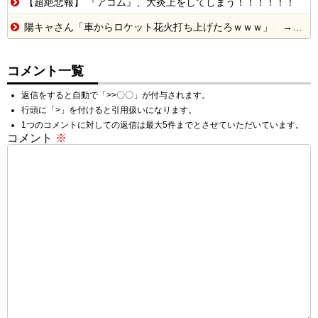
【超絶悲報】 『アコム』、大炎上をしてしまう！！！！！！
陽キャさん「車からロケット花火打ち上げたろｗｗｗ」 → サンルーフが閉まっていて無事車内に発射
コメント一覧
返信をすると自動で「>>〇〇」が付与されます。
行頭に「>」を付けると引用扱いになります。
1つのコメントに対しての返信は最大5件までとさせていただいています。
コメント
※