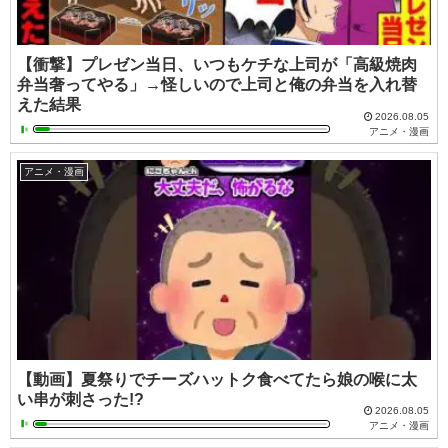
【衝撃】プレゼン当日、いつもケチな上司が「高級焼肉
弁当奢ってやる」→怪しいので上司と俺の弁当を入れ替
えた結果
2026.08.05
アニメ・漫画
アニメ・漫画
【動画】夏祭りでチーズハットク食べてたら娘の喉に太
い串が刺さった!?
2026.08.05
アニメ・漫画