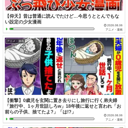
【仰天】昔は普通に読んでたけど…今思うととんでもな
い設定の少女漫画
2026.08.06
アニメ・漫画
アニメ・漫画
【衝撃】0歳児を玄関に置き去りにし旅行に行く弟夫婦
「旅行中、1ヶ月世話しろw」18年後に返せと言われ「お
前らの子供、捨てたよ?」「は!?」
2026.08.06
アニメ・漫画