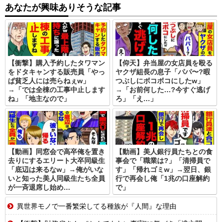
あなたが興味ありそうな記事
【衝撃】購入予約したタワマン
【仰天】弁当屋の女店員を殴る
をドタキャンする販売員「やっ
ヤクザ組長の息子「パパ〜?暇
ぱ貧乏人には売らねぇw」
つぶしにボコボコにしたw」
→「では全棟の工事中止します
→「お前何した…?今すぐ逃げ
ね」「地主なので」
ろ」「え…」
【動画】同窓会で高卒俺を置き
【動画】美人銀行員たちとの食
去りにするエリート大卒同級生
事会で「職業は?」「清掃員で
「底辺は来るなw」→俺がいな
す」「帰れゴミw」→翌日、銀
いと知った美人同級生たち全員
行で再会し俺「1兆の口座解約
が一斉退席し始め…
で」
異世界モノで一番繁栄してる種族が『人間』な理由