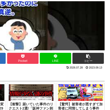
Pocket
LINE
コピー
2026.07.28
2023.09.13
を変
【衝撃】届いていた事件のリ
【驚愕】被害者が悪すぎて加
29
クエスト2選!「阪神ファン刺
害者に同情してしまう事件