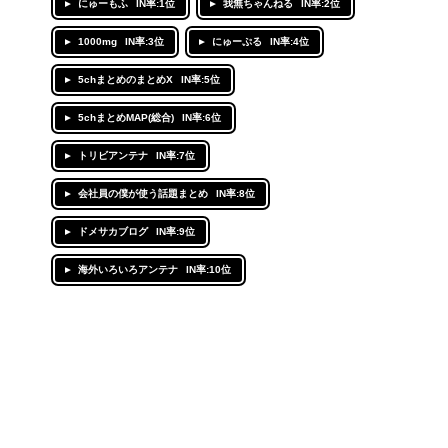
にゅーもふ
IN率:1位
我無ちゃんねる
IN率:2位
1000mg
IN率:3位
にゅーぷる
IN率:4位
5chまとめのまとめX
IN率:5位
5chまとめMAP(総合)
IN率:6位
トリビアンテナ
IN率:7位
会社員の僕が使う話題まとめ
IN率:8位
ドメサカブログ
IN率:9位
海外いろいろアンテナ
IN率:10位