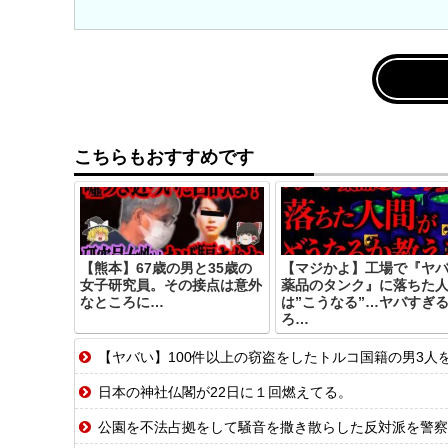
こちらもおすすめです
【熊本】67歳の男と35歳の
【マジかよ】工場で『ヤ
女子研究員。その接点は意外
薬品のタンク』に落ちた
なところに…
は”こうなる”…ヤバすぎ
ろ…
【ヤバい】100件以上の窃盗をしたトルコ国籍の男3人を逮
日本の神社仏閣が22日に１回燃えてる。
公園を不法占拠をして騒音を撒き散らした反対派を警察