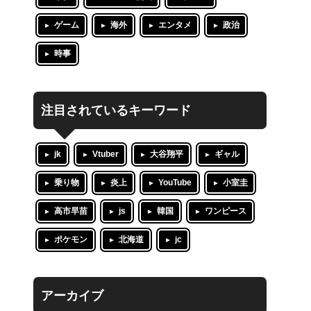
ゲーム
海外
エンタメ
政治
時事
注目されているキーワード
jk
Vtuber
大谷翔平
ギャル
乗り物
炎上
YouTube
小室圭
高市早苗
js
韓国
ワンピース
ポケモン
北海道
jc
アーカイブ