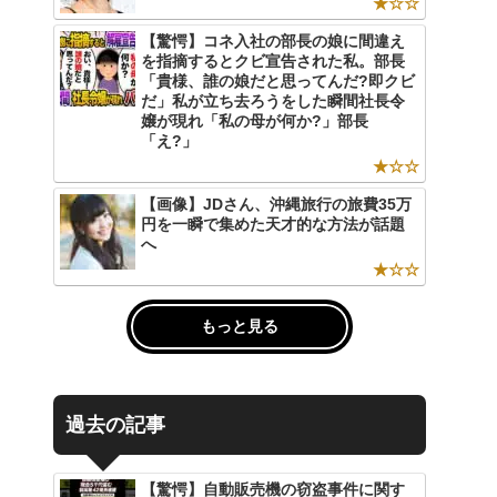
★☆☆
【驚愕】コネ入社の部長の娘に間違え
を指摘するとクビ宣告された私。部長
「貴様、誰の娘だと思ってんだ?即クビ
だ」私が立ち去ろうをした瞬間社長令
嬢が現れ「私の母が何か?」部長
「え?」
★☆☆
【画像】JDさん、沖縄旅行の旅費35万
円を一瞬で集めた天才的な方法が話題
へ
★☆☆
もっと見る
過去の記事
【驚愕】自動販売機の窃盗事件に関す