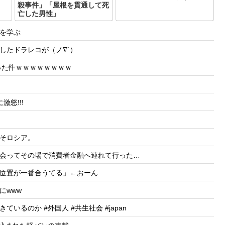
殺事件」「屋根を貫通して死
亡した男性」
を学ぶ
したドラレコが（ノ∇`）
った件ｗｗｗｗｗｗｗｗ
怒!!!
そロシア。
会ってその場で消費者金融へ連れて行った…
位置が一番合うてる」←おーん
にwww
るのか #外国人 #共生社会 #japan