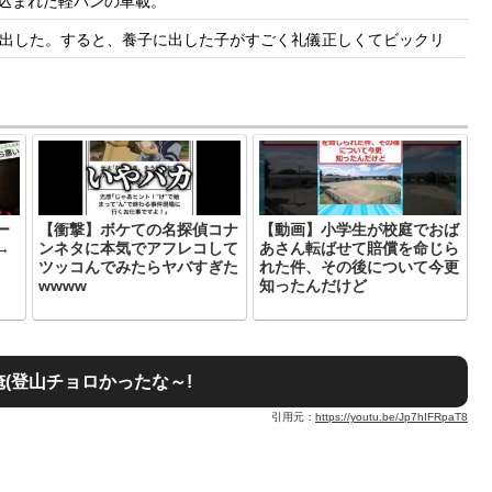
き込まれた軽バンの車載。
出した。すると、養子に出した子がすごく礼儀正しくてビックリ
ー
【衝撃】ボケての名探偵コナ
【動画】小学生が校庭でおば
→
ンネタに本気でアフレコして
あさん転ばせて賠償を命じら
ツッコんでみたらヤバすぎた
れた件、その後について今更
wwww
知ったんだけど
(登山チョロかったな～!
引用元：
https://youtu.be/Jp7hIFRpaT8