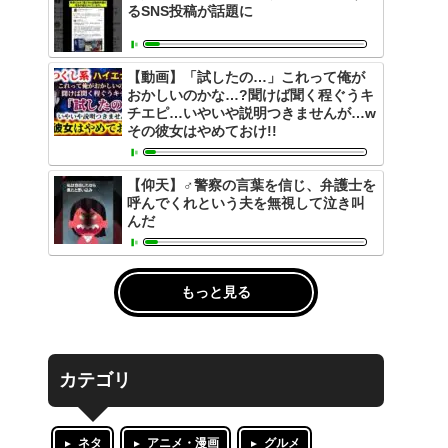
るSNS投稿が話題に
【動画】「試したの…」これって俺が
おかしいのかな…?聞けば聞く程ぐうキ
チエピ…いやいや説明つきませんが…w
その彼女はやめておけ!!
【仰天】‍♂️警察の言葉を信じ、弁護士を
呼んでくれという夫を無視して泣き叫
んだ
もっと見る
カテゴリ
ネタ
アニメ・漫画
グルメ