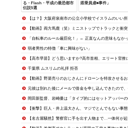
る・Flash・平成の最恐都市
搭乗員虐■事件」
伝説5選
【は？】大阪府泉南市の公立小学校でイスラムのいい所
【動画】両方馬鹿（笑）ミニストップでトラックと衝突
「自転車のルール厳罰化！」← 正直なんの意味もなか
弱者男性の特徴「車に興味がない」
【高市早苗】どう思いますか?高市首相、エリート官僚に激
千葉県 ムスリムの礼拝 拒否
【動画】野菜売りのおじさんにドローンを特攻させるお
元彼は別れた後にメールで借金を申し込んできたので、
岡田新監督、岩崎優は「タイプ的にはセットアッパーの
【衝撃】巨人・井上温大さん、マジでとんでもない事態
【名古屋騒然】警察官に手を出す人物まで…一体何が起きてい