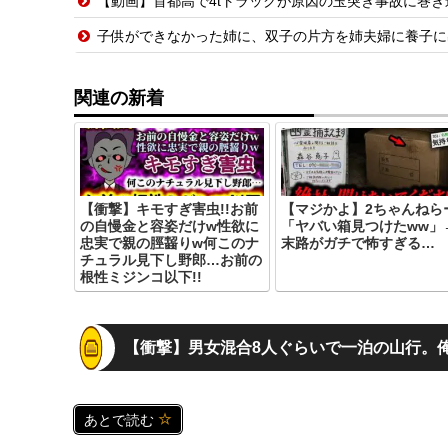
【動画】首都高で4tトラックが原因の玉突き事故に巻
子供ができなかった姉に、双子の片方を姉夫婦に養子に
関連の新着
【衝撃】キモすぎ害虫!!お前
【マジかよ】2ちゃんねら
の自慢金と容姿だけw性欲に
「ヤバい箱見つけたww」
忠実で親の脛齧りw何このナ
末路がガチで怖すぎる…
チュラル見下し野郎…お前の
根性ミジンコ以下!!
【衝撃】男女混合8人ぐらいで一泊の山行。俺
あとで読む