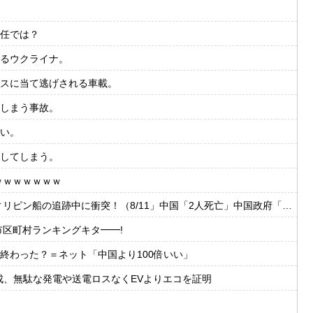
任では？
るウクライナ。
スに当て逃げされる車載。
しまう事故。
い。
してしまう。
ｗｗｗｗｗｗｗ
（8/11」中国「2人死亡」中国政府「1年間隠蔽」日本「隠蔽された事実報道！（2026年」→
区町村ランキングキタ━━!
終わった？＝ネット「中国より100倍いい」
を達成、無駄な発電や送電ロスなくEVよりエコを証明