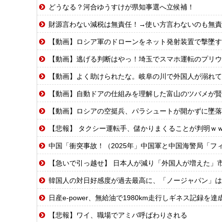
どうなる？河合ゆうすけが県知事選へ立候補！
財源言わない減税は無責任！→使い方言わないのも無責
【動画】ロシア軍のドローンをネット発射装置で撃墜す
【動画】逃げる判断はやっ！埼玉でスマホ運転のプリウ
【動画】よく助けられたな。岐阜の川で外国人が溺れて
【動画】自動ドアの仕組みを理解した富山のツバメが賢
【動画】ロシアの空挺兵、パラシュートが開かずに墜落
【悲報】 タクシー運転手、儲かりまくることが判明ｗ
中国「衝突事故！（2025年」中国軍と中国海警局「フィリピン船の追跡中に衝突！
【急いで引っ越せ】 日本人が減り「外国人が増えた」市
韓国人の対日好感度が過去最高に、「ノージャパン」は
日産e-power、無給油で1980km走行しギネス記録
【悲報】ワイ、職場でアミバ呼ばわりされる