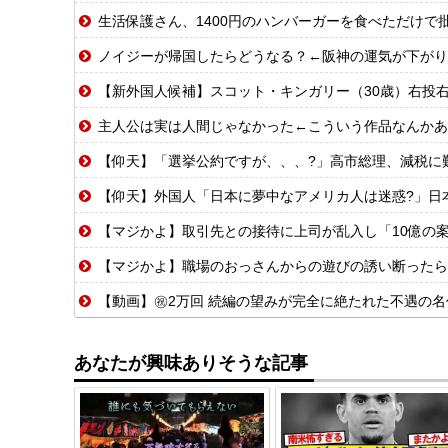
生活保護さん、1400円のハンバーガーを食べただけで
ノイジーが帰国したらどうなる？←阪神の運気が下がり
【新外国人候補】スコット・キンガリー（30歳）右投右打 エドウィン
主人公は実は人間じゃなかった←こういう作品なんかあ
【仰天】「選挙公約ですが、、、?」高市総理、減税に難
【仰天】外国人「日本に夢中なアメリカ人は迷惑?」日
【マジかよ】取引先との接待に上司が乱入し「10億の案件俺がもらっ
【マジかよ】職場のおっさんからの遊びの誘い断ったら
【動画】㊗️2万回 続編の望みが完全に絶たれた不遇の名
あなたが興味ありそうな記事