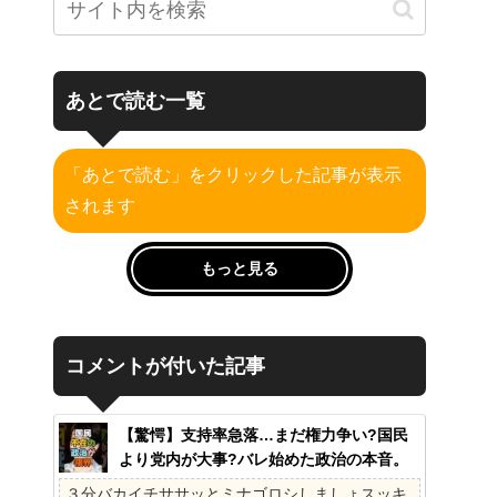
あとで読む一覧
「あとで読む」をクリックした記事が表示
されます
もっと見る
コメントが付いた記事
【驚愕】支持率急落…まだ権力争い?国民
より党内が大事?バレ始めた政治の本音。
41%の衝撃、その理由。選挙しか見てない
３分バカイチササッとミナゴロシしましょスッキ