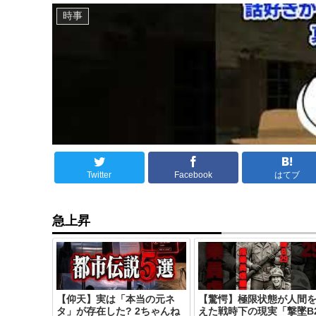
時事
Twitter
Facebook
はてブ
急上昇
【仰天】実は「本当の元ネ
【驚愕】極限状態が人間
タ」が存在した? 2ちゃんね
えた戦時下の現実「撃墜B