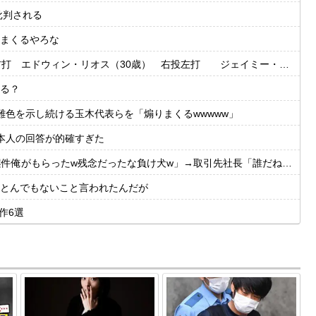
批判される
まくるやろな
・リオス（30歳） 右投左打 ジェイミー・ウェストブルック（29歳） 右投右打
る？
色を示し続ける玉木代表らを「煽りまくるwwwww」
本人の回答が的確すぎた
たw残念だったな負け犬w」→取引先社長「誰だね君は…」既に契約成立していて…
とんでもないこと言われたんだが
作6選