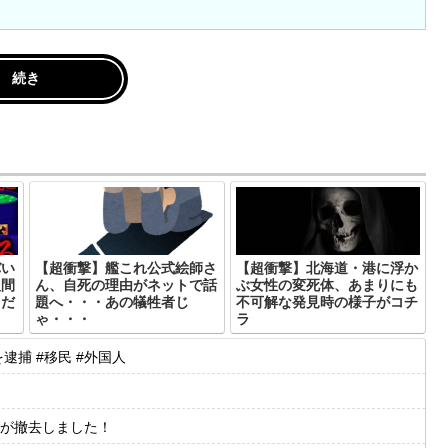
続き
バい
【超衝撃】艦これ公式絵師さ
【超衝撃】北海道・港に浮か
人間
ん、自死の理由がネットで話
ぶ女性の変死体、あまりにも
るだ
題へ・・・あの犠牲者じ
不可解な発見時の様子がコチ
ゃ・・・
ラ
捕 #移民 #外国人
が撤去しました！