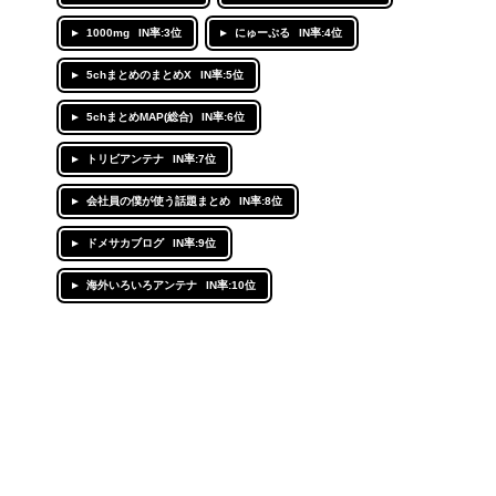
1000mg
IN率:3位
にゅーぷる
IN率:4位
5chまとめのまとめX
IN率:5位
5chまとめMAP(総合)
IN率:6位
トリビアンテナ
IN率:7位
会社員の僕が使う話題まとめ
IN率:8位
ドメサカブログ
IN率:9位
海外いろいろアンテナ
IN率:10位