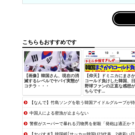
こちらもおすすめです
【画像】韓国さん、現在の消
【仰天】ドミニカにまさ
滅するレベルでヤバイ実態が
コールド負けした韓国、
コチラ・・・
野球ファンの正直な感想
ちらです...
【なんで】竹島ソングを歌う韓国アイドルグループが待
中国人による密漁が止まらない
警察がスーパーで暴れる刃物男を射殺「発砲は適正か？
【ヤバすぎ】韓国紙｢サッカー韓国U23代表、2歳若い