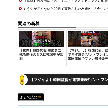
【動画】両方馬鹿（笑）ミニストップでトラックと衝突
もう先が長くないと20代で宣告された友達A。「会いに来てほしい」
関連の新着
【驚愕】韓国代表!韓国史に
【マジかよ】韓国代表、
残る痛恨のミスに韓国中が落
できず逃走!ソン・フンミ
胆
米国残留でファン怒り爆発
【マジかよ】韓国監督が電撃発表!ソン・フン
あとで読む