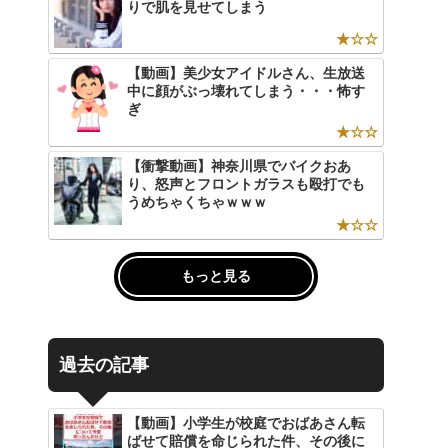
りで肌を見せてしまう
★☆☆
【動画】美少女アイドルさん、生放送
中に顔がぶっ壊れてしまう・・・怖す
ぎ
★☆☆
【衝撃動画】神奈川県でバイクおあ
り、怒声とフロントガラスも殴打でも
うめちゃくちゃｗｗｗ
★☆☆
もっと見る
過去の記事
【動画】小学生が校庭でおばあさん転
ばせて賠償を命じられた件、その後に