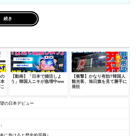
続き
かの
【動画】「日本で婚活しよ
【衝撃】かなり有効?韓国人
日本
う」韓国人ニキが急増中ww
観光客、旭日旗を見て勝手に
がこ
発狂
望の日本デビュー
」
日本に負けると歴史的屈辱｣