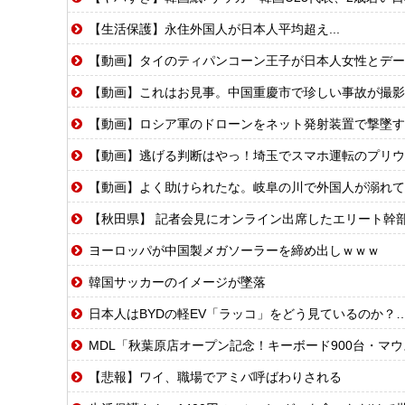
【生活保護】永住外国人が日本人平均超え...
【動画】タイのティパンコーン王子が日本人女性とデー
【動画】これはお見事。中国重慶市で珍しい事故が撮影
【動画】ロシア軍のドローンをネット発射装置で撃墜す
【動画】逃げる判断はやっ！埼玉でスマホ運転のプリウ
【動画】よく助けられたな。岐阜の川で外国人が溺れて
【秋田県】 記者会見にオンライン出席したエリート幹
ヨーロッパが中国製メガソーラーを締め出しｗｗｗ
韓国サッカーのイメージが墜落
日本人はBYDの軽EV「ラッコ」をどう見ているのか？
MDL「秋葉原店オープン記念！キーボード900台・マウ
【悲報】ワイ、職場でアミバ呼ばわりされる