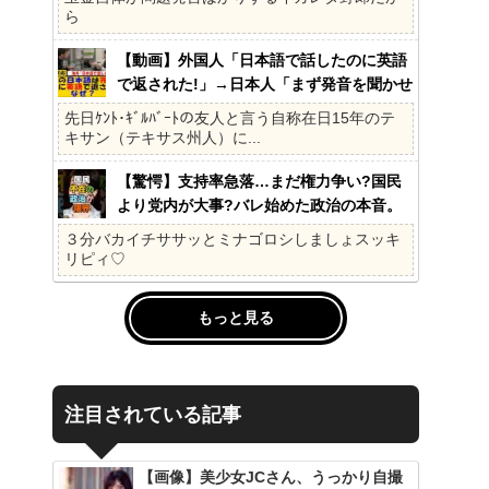
ら
【動画】外国人「日本語で話したのに英語
で返された!」→日本人「まず発音を聞かせ
ろ」
先日ｹﾝﾄ･ｷﾞﾙﾊﾞｰﾄの友人と言う自称在日15年のテ
キサン（テキサス州人）に...
【驚愕】支持率急落…まだ権力争い?国民
より党内が大事?バレ始めた政治の本音。
41%の衝撃、その理由。選挙しか見てない
３分バカイチササッとミナゴロシしましょスッキ
の?国民不在の政治が限界!
リピィ♡
もっと見る
注目されている記事
【画像】美少女JCさん、うっかり自撮