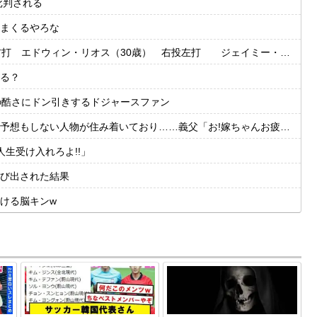
批判される
まくるやろな
・リオス（30歳） 右投左打 ジェイミー・ウェストブルック（29歳） 右投右打
る？
の酷さにドン引きするドジャースファン
…義父「お!嫁ちゃんお疲れ!俺もしばらく厄介になるよ」ギャンブル中毒&借金まみれな義父だった!
生受け入れろよ!!」
び出された結果
ける脳キンw