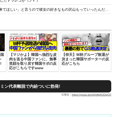
したドラレコが（ノ∇`）
と言うので彼女の好きなもの沢山もっていったんだけど、なんとBが手渡した物は…
帰国
【マジかよ】韓国へ強烈な皮
【仰天】W杯グループ敗退が
ン
肉を送る中国ファンに、無事
決まった韓国サポーターの反
!
笑顔を取り戻す韓国サポの反
応がこちら
応がこちらですwww
ミン代表離脱で内紛ついに勃発!
引用元：
https://youtu.be/xQm9pKZOqCQ