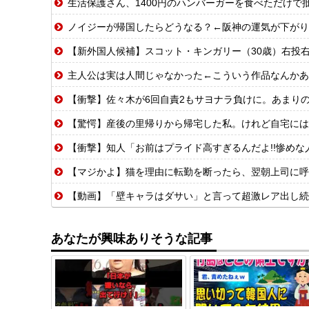
生活保護さん、1400円のハンバーガーを食べただけで
ノイジーが帰国したらどうなる？←阪神の運気が下がり
【新外国人候補】スコット・キンガリー（30歳）右投右打 エドウィン
主人公は実は人間じゃなかった←こういう作品なんかあ
【衝撃】佐々木が6回自責2もサヨナラ負けに。あまり
【驚愕】産後の里帰りから帰宅した私。けれど自宅には予想もしない人物が住み着いており…
【衝撃】知人「お前はプライド高すぎるんだよ!!惨めな人
【マジかよ】猫を理由に転勤を断ったら、翌朝上司に呼
【動画】「壁キャラはダサい」と言って超激レア出し続
あなたが興味ありそうな記事