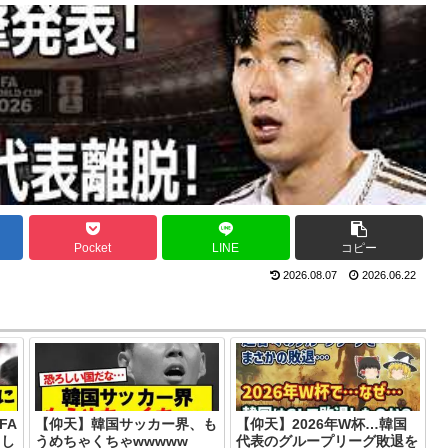
Pocket
LINE
コピー
2026.08.07
2026.06.22
FA
【仰天】韓国サッカー界、も
【仰天】2026年W杯…韓国
てし
うめちゃくちゃwwwww
代表のグループリーグ敗退を