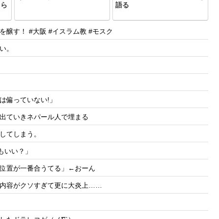
ちら
語る
す！ #大阪 #イスラム教 #モスク
い。
は偏っていない!」
出ていきネパール人で埋まる
してしまう。
もいい？」
位置が一番合うてる」←おーん
内容がクソすぎて更に大炎上……