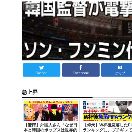
時事
Twitter
Facebook
はてブ
急上昇
【驚愕】外国人さん「なぜ日
【仰天】W杯後急落したFI
本と韓国のポップスは世界的
ランキングに、ブチギレ