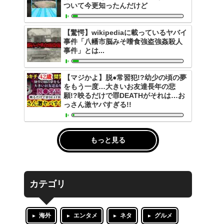
ついて今更知ったんだけど
【驚愕】wikipediaに載っているヤバイ
事件「八幡市脳みそ嗜食強盗強姦殺人
事件」とは...
【マジかよ】脱●常習犯!?幼少の頃の夢
をもう一度…大きいお友達長年の悲
願!?映るだけで罪DEATHがそれは…お
っさん激ヤバすぎる!!
もっと見る
カテゴリ
海外
エンタメ
ネタ
グルメ