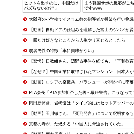
ヒットを出すのに、中国だけ
まう韓国サポの反応がこ
バズらないの??」
ですwww
大阪府の小学校でイスラム教の指導者が授業を行い物議を醸
【動画】自動ドアの仕組みを理解した富山のツバメが賢
一回だけ好きなところから人生やり直せるとしたら
弱者男性の特徴「車に興味がない」
【驚愕】日教組さん、辺野古事件を経ても、「平和教育
【なぜ？】中国企業に取得されたマンション、日本人が
【動画】ロシアの空挺兵、パラシュートが開かずに墜落
PTA会長「PTA参加拒否した親へ最終警告。こうなって
岡田新監督、岩崎優は「タイプ的にはセットアッパーの
【動画】玉川徹さん、「死刑発言」について釈明するも
京都の寺がまた燃える「中国人に脅迫されていた」