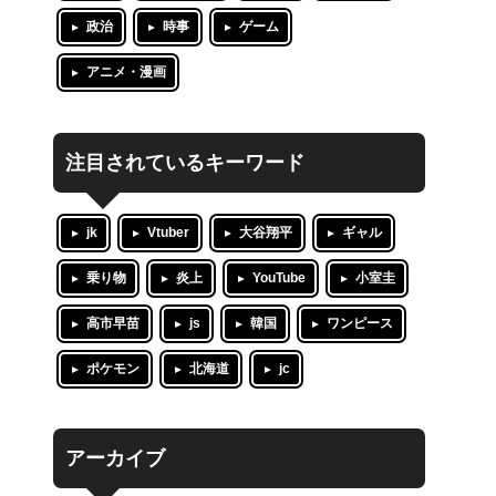
政治
時事
ゲーム
アニメ・漫画
注目されているキーワード
jk
Vtuber
大谷翔平
ギャル
乗り物
炎上
YouTube
小室圭
高市早苗
js
韓国
ワンピース
ポケモン
北海道
jc
アーカイブ