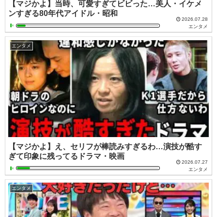
【マジかよ】当時、可愛すぎてビビった…美人・イケメ
ンすぎる80年代アイドル・昭和
2026.07.28
エンタメ
エンタメ
【マジかよ】え、セリフが棒読みすぎるわ…演技が酷す
ぎて印象に残ってるドラマ・映画
2026.07.27
エンタメ
エンタメ