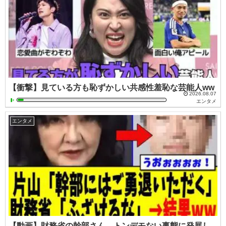
【衝撃】見ている方も恥ずかしい共感性羞恥な芸能人ww
2026.08.07
エンタメ
エンタメ
【動画】財務省の幹部さん、トンデモない事態に発展し