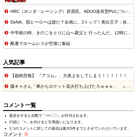
HRC（ホンダ・レーシング）折原氏、ADUO改良型PUについて「内部目標を達成」「ザントフールトが楽しみ」
DeNA、肌ヒーローは誰だ？企画に、2トップ！美白王子：佐野恵太と敏感お肌：東克樹を呼んでいない
中学校の時、きのこをとりに山へ親父と 行ったんだ。12時になり親父が飯を買ってくるから待ってろ と車で行っちまった。【再】
酷暑でホームレスが空港に集結
人気記事
【超絶悲報】 『アコム』、大炎上をしてしまう！！！！！！
陽キャさん「車からロケット花火打ち上げたろｗｗｗ」 → サンルーフが閉まっていて無事車内に発射
コメント一覧
返信をすると自動で「>>〇〇」が付与されます。
行頭に「>」を付けると引用扱いになります。
1つのコメントに対しての返信は最大5件までとさせていただいています。
コメント
※