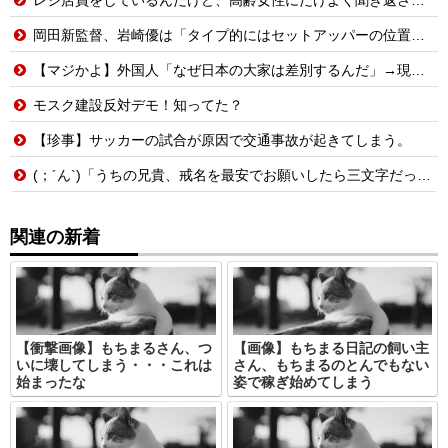
岡田新監督、岩崎優は「タイプ的にはセットアッパーの位置が一番合うてる」←おーん
【マジかよ】外国人「なぜ日本の大家は差別するんだ」→現役大家の実録に反論できず
モスク建設反対デモ！知ってた？
【珍事】サッカーの試合が原因で交通事故が起きてしまう。
(；´ん`)「うちの兄貴、戒名を最安でお願いしたら三文字だったわ」
関連の新着
【衝撃画像】もちまるさん、つ
【画像】もちまる日記の飼い主
いに壊してしまう・・・これは
さん、もちまるのとんでもない
始まったな
姿で稼ぎ始めてしまう