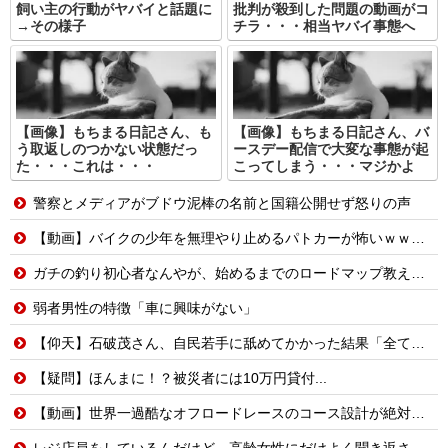
飼い主の行動がヤバイと話題に
批判が殺到した問題の動画がコ
→その様子
チラ・・・相当ヤバイ事態へ
【画像】もちまる日記さん、も
【画像】もちまる日記さん、バ
う取返しのつかない状態だっ
ースデー配信で大変な事態が起
た・・・これは・・・
こってしまう・・・マジかよ
警察とメディアがブドウ泥棒の名前と国籍公開せず怒りの声
【動画】バイクの少年を無理やり止めるパトカーが怖いｗｗｗｗ
ガチの釣り初心者なんやが、始めるまでのロードマップ教えてくれ
弱者男性の特徴「車に興味がない」
【仰天】石破茂さん、自民若手に舐めてかかった結果「全てを失うwwwww」
【疑問】ほんまに！？被災者には10万円貸付...
【動画】世界一過酷なオフロードレースのコース設計が絶対におかしい（笑）
レジ店員をしているんだけど、高齢女性にだけよく聞き返される。嫌がらせなのかなあと思ってたけど、高齢女性にだけ聞き取れない声質なのかな？