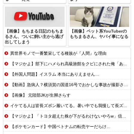
【画像】もちまる日記のもちま
【画像】ペット系YouTuberの
るさん、ついに飼い主から逃げ
もちまるさん、ヤバイ事になる
出してしまう
異世界モノで一番繁栄してる種族が『人間』な理由
【マジかよ】部下にハメられ高級旅館をクビにされた俺「あとは頑張れよ」→廃業寸前の元三ツ星レストランでバイトを始めた結果
【外国人問題】イスラム 本当にありえません…
【動画】急病人？横須賀の国道16号でおかしな事故が撮影される。
【画像】 元陸部JKが生脚さらす
イケてる人は皆長ズボン履いてる。暑い中でも我慢して長ズボン履いてる。半ズボンはモテ無い。厳しいって
【マジかよ】「トヨタ超えた株が下がるわけないやろw」信用全力でキオクシア買った男たちの末路まとめwww
【ポケモンカード】中国ベトナムの転売ヤーだらけ…