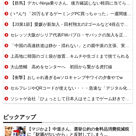
【群馬】デカいNinja乗りさん、後方確認しない軽四に当てられてしまう。
(ヽ^ん^) 「20万もするゲーミングPC買っちゃった」一週間後「お届け物でーす」（ヽ´ん`）「そう…」
【J3第1節】愛媛が新加入・田村翔太の2ゴールなど4得点で勝利し開幕節の首位に 隣県マッチ制した岐阜が2位 他…J3まとめ
セレッソ大阪がシリア代表FWパブロ・サバックの加入を正式発表 「何曲か一緒に歌えたらいいですね！」
「中国の高速鉄道は静か・揺れない」との親中派の主張、実際に高速鉄道を利用して検証した結果……
上高地に韓国のゴミ袋が放置…キムチや生ゴミまで捨てられる
大山悠輔 高めをセンターへ 初回から繋がる虎打線
【衝撃】おしゃれ過ぎるwソロキャンプ中ワイの夕食やでw
セルフレジやQRコードが使えない・・・急速な「デジタル化」に取り残される60代母、結婚をためらう娘の苦悩
ソシャゲ会社「ひょっとして日本人はそこまでゲーム好きではないのでは…？」
ピックアップ
【マジかよ】中道さん、選挙公約の食料品消費税減税
に「財源がないから」と反対してしまう…