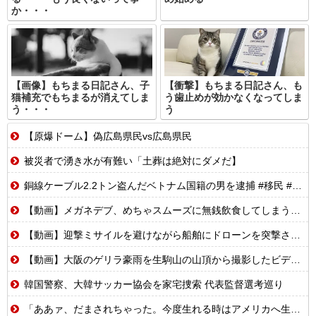
か・・・
【画像】もちまる日記さん、子
【衝撃】もちまる日記さん、も
猫補充でもちまるが消えてしま
う歯止めが効かなくなってしま
う・・・
う
【原爆ドーム】偽広島県民vs広島県民
被災者で湧き水が有難い「土葬は絶対にダメだ】
銅線ケーブル2.2トン盗んだベトナム国籍の男を逮捕 #移民 #外国人 #ニュース
【動画】メガネデブ、めちゃスムーズに無銭飲食してしまうｗｗｗｗ
【動画】迎撃ミサイルを避けながら船舶にドローンを突撃させるウクライナ。
【動画】大阪のゲリラ豪雨を生駒山の山頂から撮影したビデオが美しい。
韓国警察、大韓サッカー協会を家宅捜索 代表監督選考巡り
「ああァ、だまされちゃった。今度生れる時はアメリカへ生れるぞ」特攻隊員(22)が出撃前の日記に残した本音！