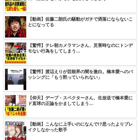
【動画】佐藤二朗氏の騒動がガチで洒落にならないこ
とになってる
【驚愕】テレ朝カメラマンさん、災害時なのにトンデ
モない行為をしてしまう…
【驚愕】渡辺えりが芸能界の闇を激白。橋本愛へのバ
ッシングに「もう黙っていられない」
【仰天】デーブ・スペクターさん、生放送で橋本愛に
ド直球の正論をかましてしまう…
【動画】こんなに上手いのになんで!?思ったよりブレ
イクしなかった歌手