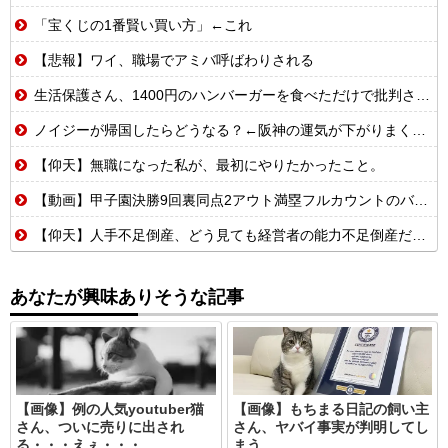
「宝くじの1番賢い買い方」←これ
【悲報】ワイ、職場でアミバ呼ばわりされる
生活保護さん、1400円のハンバーガーを食べただけで批判される
ノイジーが帰国したらどうなる？←阪神の運気が下がりまくるやろな
【仰天】無職になった私が、最初にやりたかったこと。
【動画】甲子園決勝9回裏同点2アウト満塁フルカウントのバッターボックスに立てるけど・・・
【仰天】人手不足倒産、どう見ても経営者の能力不足倒産だったwww
あなたが興味ありそうな記事
【画像】例の人気youtuber猫
【画像】もちまる日記の飼い主
さん、ついに売りに出され
さん、ヤバイ事実が判明してし
る・・・えぇ・・・
まう