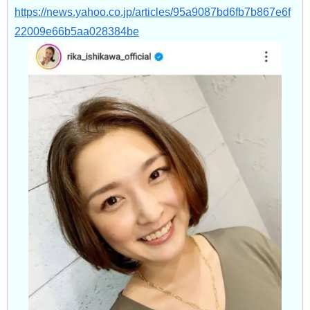
https://news.yahoo.co.jp/articles/95a9087bd6fb7b867e6f
22009e66b5aa028384be