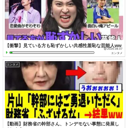
【衝撃】見ている方も恥ずかしい共感性羞恥な芸能人ww
2026.08.07
エンタメ
エンタメ
【動画】財務省の幹部さん、トンデモない事態に発展し