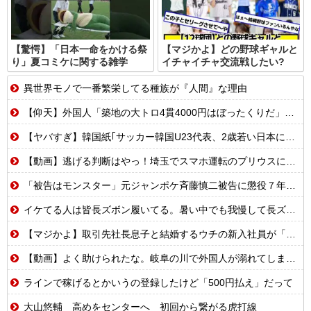
【驚愕】「日本一命をかける祭
【マジかよ】どの野球ギャルと
り」夏コミケに関する雑学
イチャイチャ交流戦したい?
異世界モノで一番繁栄してる種族が『人間』な理由
【仰天】外国人「築地の大トロ4貫4000円はぼったくりだ」→日本人の反応が真っ二つに
【ヤバすぎ】韓国紙｢サッカー韓国U23代表、2歳若い日本に負けると歴史的屈辱｣
【動画】逃げる判断はやっ！埼玉でスマホ運転のプリウスに当て逃げされる車載。
「被告はモンスター」元ジャンポケ斉藤慎二被告に懲役７年求刑でほぼ実刑確実？弁護側の主張が無理筋なワケ
イケてる人は皆長ズボン履いてる。暑い中でも我慢して長ズボン履いてる。半ズボンはモテ無い。厳しいって
【マジかよ】取引先社長息子と結婚するウチの新入社員が「結婚も契約も中止になりました…」→俺「こっちもグループ全社の取引中止しよう」
【動画】よく助けられたな。岐阜の川で外国人が溺れてしまう事故。
ラインで稼げるとかいうの登録したけど「500円払え」だって
大山悠輔 高めをセンターへ 初回から繋がる虎打線