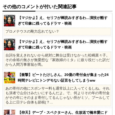
その他のコメントが付いた関連記事
【マジかよ】え、セリフが棒読みすぎるわ…演技が酷す
ぎて印象に残ってるドラマ・映画
プロメテウスの剛力忘れてない？
【マジかよ】え、セリフが棒読みすぎるわ…演技が酷す
ぎて印象に残ってるドラマ・映画
台詞を覚えきれないから絶対に舞台は受けなかった松嶋菜々子。
その余裕の無さが無愛想な『家政婦のミタ』に嵌り役だった訳だ
から人間万事塞翁が馬。
【衝撃】ビートたけしさん、20億の寄付金が集まった24
時間テレビにトンデモない証言をしてしまうww
あの寄付の他にスポンサー料も通常以上に入ってくるしね。それ
も演者で山分けみたいにするんだよ。で、何よりその年の寄付金
がその年にそのまま寄付してるんじゃない所がミソ。プールして
る上に日テレ自体も節税(？...
【仰天】デーブ・スペクターさん、生放送で橋本愛にド