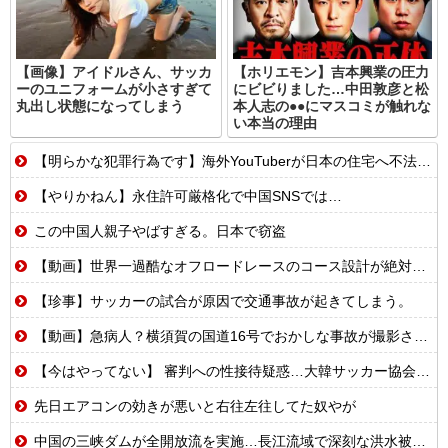
【画像】アイドルさん、サッカ
【ホリエモン】吉本興業の圧力
ーのユニフォームが小さすぎて
にビビりました…中田敦彦と松
丸出し状態になってしまう
本人志の●●にマスコミが触れな
い本当の理由
【明らかな犯罪行為です】海外YouTuberが日本の住宅へ不法侵入する動画を投稿
【やりかねん】永住許可厳格化で中国SNSでは…
この中国人親子やばすぎる。日本で窃盗
【動画】世界一過酷なオフロードレースのコース設計が絶対におかしい（笑）
【珍事】サッカーの試合が原因で交通事故が起きてしまう。
【動画】急病人？横須賀の国道16号でおかしな事故が撮影される。
【今はやってない】 審判への性接待疑惑…大韓サッカー協会が声明「現在は一切発生していない」
先日エアコンの効きが悪いと右往左往してた奴やが
中国の三峡ダムが全開放流を実施…長江流域で深刻な洪水被害！