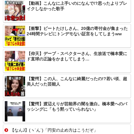
【動画】こんなに上手いのになんで!?思ったよりブレ
イクしなかった歌手
【衝撃】ビートたけしさん、20億の寄付金が集まった
24時間テレビにトンデモない証言をしてしまうww
【仰天】デーブ・スペクターさん、生放送で橋本愛に
ド直球の正論をかましてしまう…
【驚愕】この人、こんなに綺麗だったの!?若い頃、超
美人だった芸能人
【驚愕】渡辺えりが芸能界の闇を激白。橋本愛へのバ
ッシングに「もう黙っていられない」
【なんJ】(ヽ´ん`)「円安の止め方はこうだぞ」