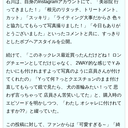
石川は、自身のInstagramアカウントにて、「美容院 行
ってきました！」「根元のリタッチ、トリートメント、
カット」「スッキリ」「ライティング大事だからさ 色々
と協力してもらって写真撮りました！」「今日もありが
とうございました」といったコメントと共に、すっきり
としたボブヘアスタイルを公開。
続けて、「このネックレス最近買ったんだけどね！ ロン
グチェーンとしてだけじゃなく、 2WAY的な感じでＹみ
たいにも付けれますよって写真のように店員さんが付け
てくれたの」「Yって何？っとクエスチョンのまま付け
直してもらって鏡で見たら、 犬の首輪みたい！って 思
わず言っちゃって 店員さん苦笑いしてた」と、購入時の
エピソードを明かしつつ、「わたし オシャレに付けれて
ますか??」と綴っていた。
この投稿に対して、ファンからは「可愛すぎる～」「綺