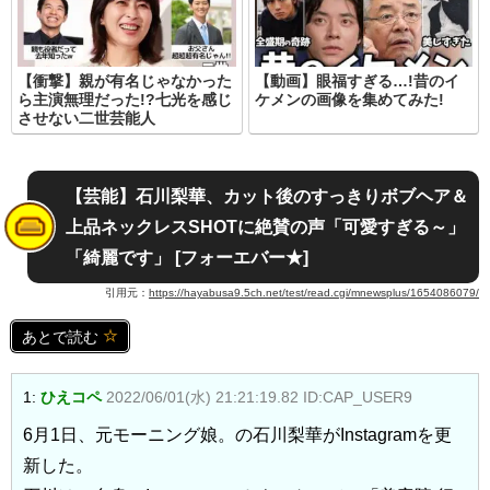
【衝撃】親が有名じゃなかった
【動画】眼福すぎる…!昔のイ
ら主演無理だった!?七光を感じ
ケメンの画像を集めてみた!
させない二世芸能人
【芸能】石川梨華、カット後のすっきりボブヘア＆
上品ネックレスSHOTに絶賛の声「可愛すぎる～」
「綺麗です」 [フォーエバー★]
引用元：
https://hayabusa9.5ch.net/test/read.cgi/mnewsplus/1654086079/
あとで読む
1:
ひえコペ
2022/06/01(水) 21:21:19.82 ID:CAP_USER9
6月1日、元モーニング娘。の石川梨華がInstagramを更
新した。