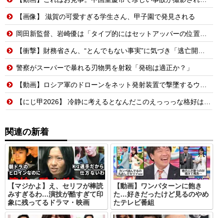
【画像】 滋賀の可愛すぎる学生さん、甲子園で発見される
岡田新監督、岩崎優は「タイプ的にはセットアッパーの位置が一番合うてる」←おーん
【衝撃】財務省さん、“とんでもない事実”に気づき「逃亡開始wwwww」
警察がスーパーで暴れる刃物男を射殺「発砲は適正か？」
【動画】ロシア軍のドローンをネット発射装置で撃墜するウクライナ。
【にじ甲2026】 冷静に考えるとなんだこのえっっっな格好は…？
関連の新着
【マジかよ】え、セリフが棒読
【動画】ワンパターンに飽き
みすぎるわ…演技が酷すぎて印
た…好きだったけど見るのやめ
象に残ってるドラマ・映画
たテレビ番組