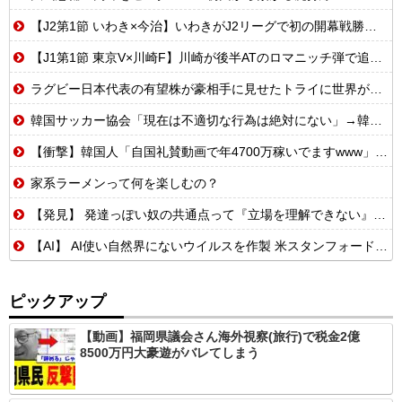
【J2第1節 いわき×今治】いわきがJ2リーグで初の開幕戦勝利！エース熊田が怪我乗り越え2ゴールの活躍
【J1第1節 東京V×川崎F】川崎が後半ATのロマニッチ弾で追いつき辛くもドロー 東京Vは痛恨クリアミスで勝ち点3を逃す
ラグビー日本代表の有望株が豪相手に見せたトライに世界が騒然！←「F１並みのスピードだ」（海外の反応）
韓国サッカー協会「現在は不適切な行為は絶対にない」→韓国人「一番重要なのは2002年なのにそこは言及しないんだなｗｗｗ」「責任逃れが本当にひどい・・・」
【衝撃】韓国人「自国礼賛動画で年4700万稼いでますwww」→海外の反応ch運営の秘密…
家系ラーメンって何を楽しむの？
【発見】 発達っぽい奴の共通点って『立場を理解できない』だよな
【AI】 AI使い自然界にないウイルスを作製 米スタンフォード大学が成果発表
ピックアップ
【動画】福岡県議会さん海外視察(旅行)で税金2億
8500万円大豪遊がバレてしまう