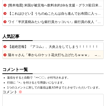
[熊本地震] 米国が被災地へ飲料水約16tを支援・グラス駐日米大使が県知事を訪問！
【これはひどい】うちのぬこたんは自ら進んでお布団に入ってくるぞ。そんなぬこたんと自分は添い寝なんて当たり前。朝まで腕枕コースだせ！【再】
ワイ「半沢直樹みたいな銀行員カッコいい」銀行員の友人「あんな奴居ねえよ」
人気記事
【超絶悲報】 『アコム』、大炎上をしてしまう！！！！！！
陽キャさん「車からロケット花火打ち上げたろｗｗｗ」 → サンルーフが閉まっていて無事車内に発射
コメント一覧
返信をすると自動で「>>〇〇」が付与されます。
行頭に「>」を付けると引用扱いになります。
1つのコメントに対しての返信は最大5件までとさせていただいています。
コメント
※