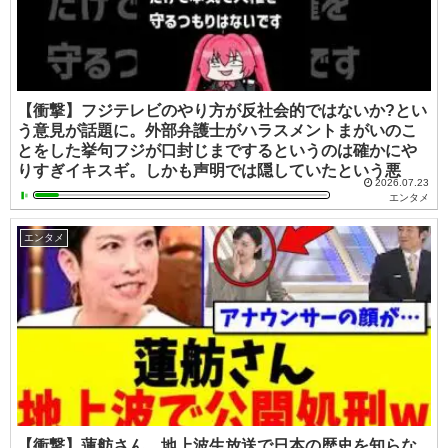
【衝撃】フジテレビのやり方が反社会的ではないか?とい
う意見が話題に。外部弁護士がハラスメントまがいのこ
とをした挙句フジが口封じまでするというのは確かにや
りすぎイキスギ。しかも声明では隠していたという悪
2026.07.23
エンタメ
エンタメ
【衝撃】蓮舫さん、地上波生放送で日本の歴史を知らな