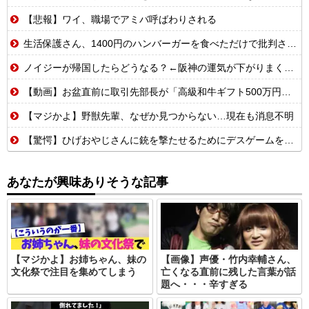
【悲報】ワイ、職場でアミバ呼ばわりされる
生活保護さん、1400円のハンバーガーを食べただけで批判される
ノイジーが帰国したらどうなる？←阪神の運気が下がりまくるやろな
【動画】お盆直前に取引先部長が「高級和牛ギフト500万円分、全部キャンセルでw」→取引先本社の社長に直接納品したら…
【マジかよ】野獣先輩、なぜか見つからない…現在も消息不明
【驚愕】ひげおやじさんに銃を撃たせるためにデスゲームを開催するはりーシ
あなたが興味ありそうな記事
【マジかよ】お姉ちゃん、妹の
【画像】声優・竹内幸輔さん、
文化祭で注目を集めてしまう
亡くなる直前に残した言葉が話
題へ・・・辛すぎる