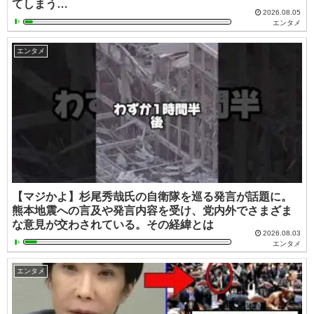
てしまう…
2026.08.05
エンタメ
エンタメ
【マジかよ】杉尾秀哉氏の自衛隊を巡る発言が話題に。
熊本地震への言及や発言内容を受け、党内外でさまざま
な意見が交わされている。その経緯とは
2026.08.03
エンタメ
エンタメ