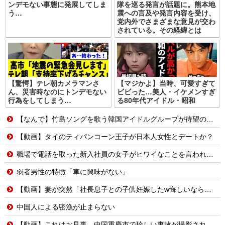
ンデモない事態に発展してしま
隊を巡る発言が話題に。熊本地
う…
震への言及や発言内容を受け、
党内外でさまざまな意見が交わ
されている。その経緯とは
【驚愕】テレ朝カメラマンさ
【マジかよ】当時、可愛すぎて
ん、災害時なのにトンデモない
ビビった…美人・イケメンすぎ
行為をしてしまう…
る80年代アイドル・昭和
【なんで】竹島ソングを歌う韓国アイドルグループが待望の日本デビュー
【動画】タイのティパンコーン王子が日本人女性とデートか？
職場で電話を取った新入社員の女子がヒワイなことを言われてショックを受けたことがあった
弱者男性の特徴「車に興味がない」
【動画】妻が突然「社長息子との子供妊娠したw悔しいなら早く見つけてよw」→10年間、誰も探さず無視し続けた結果
中国人による密漁が止まらない
【動画】これはお見事。中国重慶市で珍しい事故が撮影される。