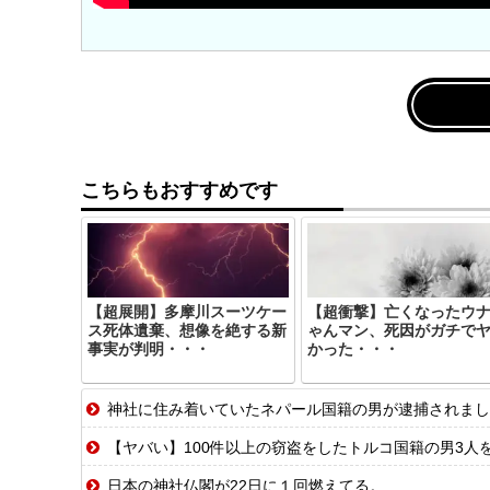
こちらもおすすめです
【超展開】多摩川スーツケー
【超衝撃】亡くなったウ
ス死体遺棄、想像を絶する新
ゃんマン、死因がガチで
事実が判明・・・
かった・・・
神社に住み着いていたネパール国籍の男が逮捕されました
【ヤバい】100件以上の窃盗をしたトルコ国籍の男3人を逮
日本の神社仏閣が22日に１回燃えてる。