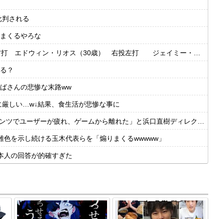
批判される
まくるやろな
・リオス（30歳） 右投左打 ジェイミー・ウェストブルック（29歳） 右投右打
る？
ばさんの悲惨な末路ww
に厳しい…w↓結果、食生活が悲惨な事に
ーが疲れ、ゲームから離れた」と浜口直樹ディレクターが公式インタビューで告白
色を示し続ける玉木代表らを「煽りまくるwwwww」
本人の回答が的確すぎた