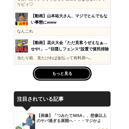
の?国民不在の政治が限界!
リピィ♡
【動画】山本祐大さん、マジでとんでもな
い事態にwww
なんこれ
【動画】花火大会「ただ見客うぜえなぁ…
せや!」→"目隠しフェンス"設置で貧民排除
www
当たり前、見たければ金払って有料席へ。
もっと見る
注目されている記事
【画像】「つみたてNISA」、想像以上
のヤバ過ぎる展開へ・・・マジかよ