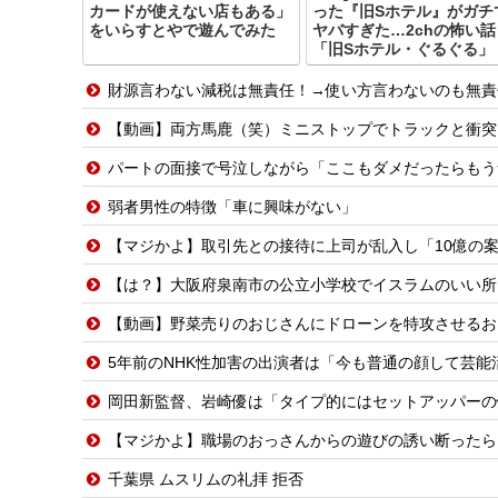
カードが使えない店もある」
った『旧Sホテル』がガチ
をいらすとやで遊んでみた
ヤバすぎた…2chの怖い話
「旧Sホテル・ぐるぐる」
財源言わない減税は無責任！→使い方言わないのも無責
【動画】両方馬鹿（笑）ミニストップでトラックと衝突
パートの面接で号泣しながら「ここもダメだったらもう
弱者男性の特徴「車に興味がない」
【マジかよ】取引先との接待に上司が乱入し「10億の案件俺がもらっ
【は？】大阪府泉南市の公立小学校でイスラムのいい所
【動画】野菜売りのおじさんにドローンを特攻させるお
5年前のNHK性加害の出演者は「今も普通の顔して芸
岡田新監督、岩崎優は「タイプ的にはセットアッパーの
【マジかよ】職場のおっさんからの遊びの誘い断ったら
千葉県 ムスリムの礼拝 拒否