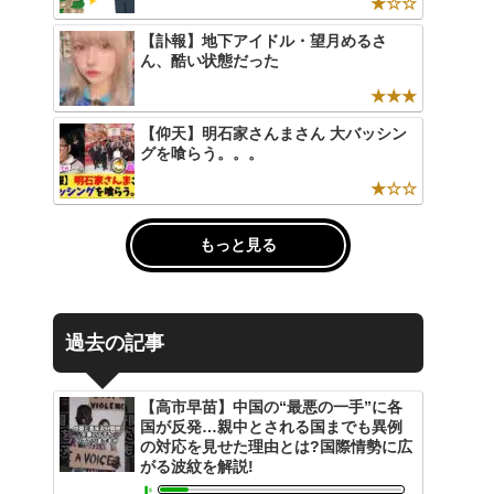
★☆☆
【訃報】地下アイドル・望月めるさ
ん、酷い状態だった
★★★
【仰天】明石家さんまさん 大バッシン
グを喰らう。。。
★☆☆
もっと見る
過去の記事
【高市早苗】中国の“最悪の一手”に各
国が反発…親中とされる国までも異例
の対応を見せた理由とは?国際情勢に広
がる波紋を解説!