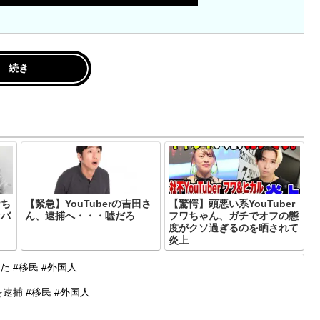
続き
ナち
【緊急】YouTuberの吉田さ
【驚愕】頭悪い系YouTuber
ヤバ
ん、逮捕へ・・・嘘だろ
フワちゃん、ガチでオフの態
度がクソ過ぎるのを晒されて
炎上
 #移民 #外国人
捕 #移民 #外国人