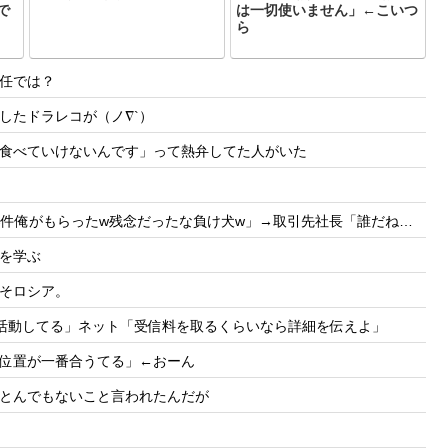
で
は一切使いません」←こいつ
ら
任では？
したドラレコが（ノ∇`）
食べていけないんです」って熱弁してた人がいた
たw残念だったな負け犬w」→取引先社長「誰だね君は…」既に契約成立していて…
を学ぶ
そロシア。
能活動してる」ネット「受信料を取るくらいなら詳細を伝えよ」
位置が一番合うてる」←おーん
とんでもないこと言われたんだが