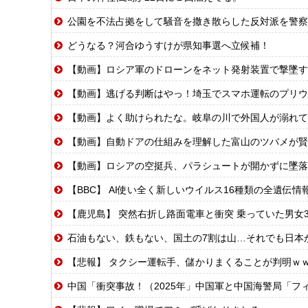
公園を不法占拠をして騒音を撒き散らした反対派を警察
どうなる？河合ゆうすけが県知事選へ立候補！
【動画】ロシア軍のドローンをネット発射装置で撃墜す
【動画】逃げる判断はやっ！埼玉でスマホ運転のプリウ
【動画】よく助けられたな。岐阜の川で外国人が溺れて
【動画】自動ドアの仕組みを理解した富山のツバメが賢
【動画】ロシアの空挺兵、パラシュートが開かずに墜落
【BBC】 AI使い全く新しいウイルス16種類の全遺伝
【鹿児島】 突然右折し路面電車と衝突 乗っていた男女
石油もない、鉄もない、国土の7割は山…それでも日本
【悲報】 タクシー運転手、儲かりまくることが判明ｗ
中国「衝突事故！（2025年」中国軍と中国海警局「フィリピン船の追跡中に衝突！