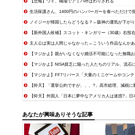
【悲報】ワイ、職場でアミバ呼ばわりされる
生活保護さん、1400円のハンバーガーを食べただけで
ノイジーが帰国したらどうなる？←阪神の運気が下がり
【新外国人候補】スコット・キンガリー（30歳）右投右打 エドウィン
主人公は実は人間じゃなかった←こういう作品なんかあ
【マジかよ】親がいなくなり婚活不可能になった無職お
【マジかよ】NISA貧乏に陥った人たちのリアル、流石
【マジかよ】FF7リバース「大量のミニゲームやコンテンツでユーザ
【仰天】「選挙公約ですが、、、?」高市総理、減税に難
【仰天】外国人「日本に夢中なアメリカ人は迷惑?」日
あなたが興味ありそうな記事