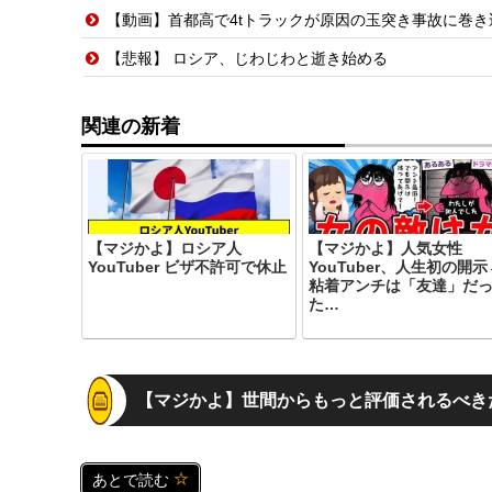
【動画】首都高で4tトラックが原因の玉突き事故に巻
【悲報】 ロシア、じわじわと逝き始める
関連の新着
【マジかよ】ロシア人
【マジかよ】人気女性
YouTuber ビザ不許可で休止
YouTuber、人生初の開示
粘着アンチは「友達」だ
た…
【マジかよ】世間からもっと評価されるべきだと
あとで読む