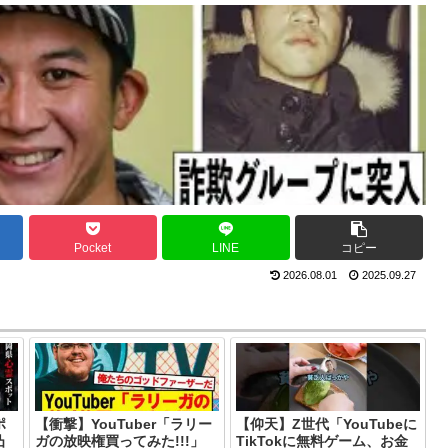
Pocket
LINE
コピー
2026.08.01
2025.09.27
ポ
【衝撃】YouTuber「ラリー
【仰天】Z世代「YouTubeに
凸
ガの放映権買ってみた!!!」
TikTokに無料ゲーム、お金