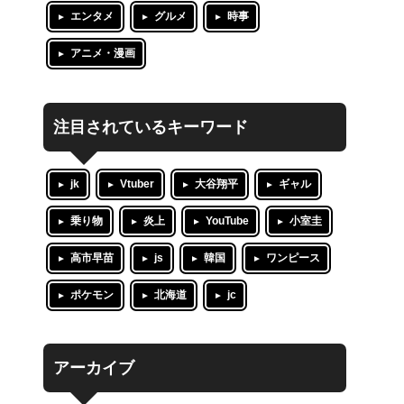
エンタメ
グルメ
時事
アニメ・漫画
注目されているキーワード
jk
Vtuber
大谷翔平
ギャル
乗り物
炎上
YouTube
小室圭
高市早苗
js
韓国
ワンピース
ポケモン
北海道
jc
アーカイブ