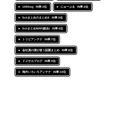
1000mg
IN率:3位
にゅーぷる
IN率:4位
5chまとめのまとめX
IN率:5位
5chまとめMAP(総合)
IN率:6位
トリビアンテナ
IN率:7位
会社員の僕が使う話題まとめ
IN率:8位
ドメサカブログ
IN率:9位
海外いろいろアンテナ
IN率:10位