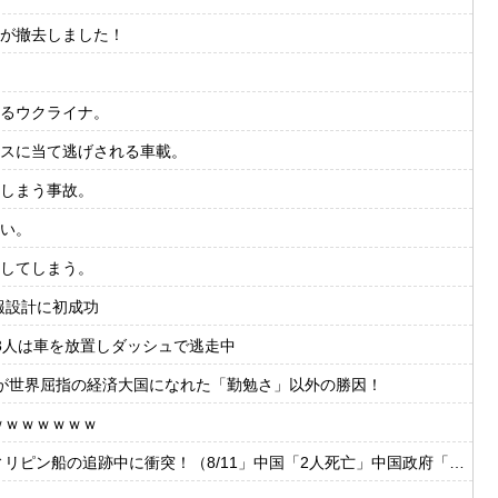
が撤去しました！
るウクライナ。
スに当て逃げされる車載。
しまう事故。
い。
してしまう。
情報設計に初成功
3人は車を放置しダッシュで逃走中
が世界屈指の経済大国になれた「勤勉さ」以外の勝因！
ｗｗｗｗｗｗｗ
（8/11」中国「2人死亡」中国政府「1年間隠蔽」日本「隠蔽された事実報道！（2026年」→