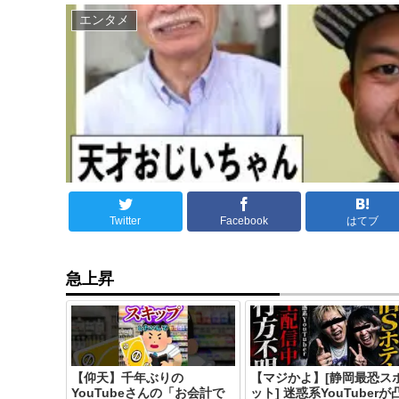
エンタメ
Twitter
Facebook
はてブ
急上昇
【仰天】千年ぶりの
【マジかよ】[静岡最恐ス
YouTubeさんの「お会計で
ット] 迷惑系YouTuberが