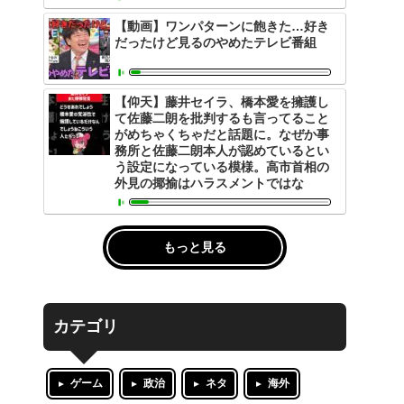
【動画】ワンパターンに飽きた…好き
だったけど見るのやめたテレビ番組
【仰天】藤井セイラ、橋本愛を擁護し
て佐藤二朗を批判するも言ってること
がめちゃくちゃだと話題に。なぜか事
務所と佐藤二朗本人が認めているとい
う設定になっている模様。高市首相の
外見の揶揄はハラスメントではな
もっと見る
カテゴリ
ゲーム
政治
ネタ
海外