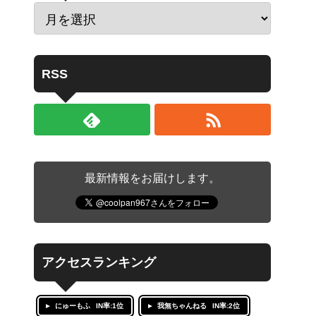
RSS
最新情報をお届けします。
アクセスランキング
にゅーもふ
IN率:1位
我無ちゃんねる
IN率:2位