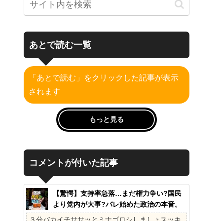
あとで読む一覧
「あとで読む」をクリックした記事が表示
されます
もっと見る
コメントが付いた記事
【驚愕】支持率急落…まだ権力争い?国民
より党内が大事?バレ始めた政治の本音。
41%の衝撃、その理由。選挙しか見てない
３分バカイチササッとミナゴロシしましょスッキ