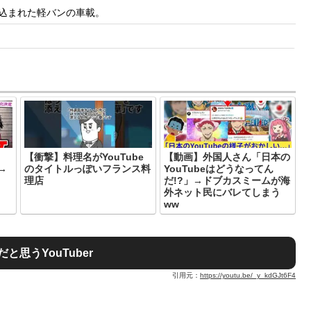
き込まれた軽バンの車載。
【衝撃】料理名がYouTube
【動画】外国人さん「日本の
→
のタイトルっぽいフランス料
YouTubeはどうなってん
っ
理店
だ!?」→ドブカスミームが海
外ネット民にバレてしまう
ww
思うYouTuber
引用元：
https://youtu.be/_y_kdGJt6F4