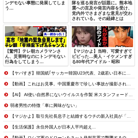
ンデモない事態に発展してしま
隊を巡る発言が話題に。熊本地
う…
震への言及や発言内容を受け、
党内外でさまざまな意見が交わ
されている。その経緯とは
【驚愕】テレ朝カメラマンさ
【マジかよ】当時、可愛すぎて
ん、災害時なのにトンデモない
ビビった…美人・イケメンすぎ
行為をしてしまう…
る80年代アイドル・昭和
【ヤバすぎ】韓国紙｢サッカー韓国U23代表、2歳若い日本に負けると歴史的屈辱｣
【動画】これはお見事。中国重慶市で珍しい事故が撮影される。
【AI】 AI使い自然界にないウイルスを作製 米スタンフォード大学が成果発表
弱者男性の特徴「車に興味がない」
【マジかよ】取引先社長息子と結婚するウチの新入社員が「結婚も契約も中止になりました…」→俺「こっちもグループ全社の取引中止しよう」
【生活保護】永住外国人が日本人平均超え...
【動画】ロシア軍のドローンをネット発射装置で撃墜するウクライナ。