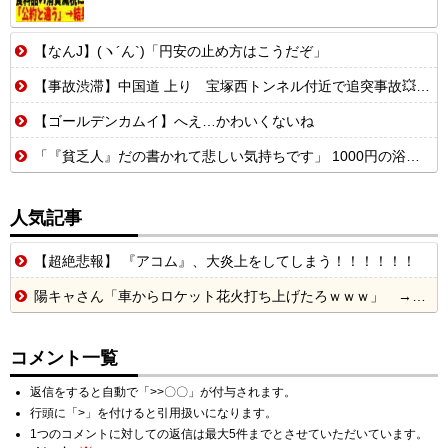
【なんJ】(ヽ´ん`)「円安の止め方はこうだぞ」
【事故渋滞】中国道 上り 宝塚西トンネル付近で追突事故💥 追越車線規制 西宮山口JCT〜宝塚IC 渋滞距離 7.0km 通過時間 40 分
【ゴールデンカムイ】へえ…かわいくないね
「『貧乏人』だの書かれて悲しい気持ちです」 1000円の浴衣を楽しむ和装愛好家 涼やかな着こなしに寄せられた心ない声
人気記事
【超絶悲報】 『アコム』、大炎上をしてしまう！！！！！！
陽キャさん「車からロケット花火打ち上げたろｗｗｗ」 → サンルーフが閉まっていて無事車内に発射
コメント一覧
返信をすると自動で「>>〇〇」が付与されます。
行頭に「>」を付けると引用扱いになります。
1つのコメントに対しての返信は最大5件までとさせていただいています。