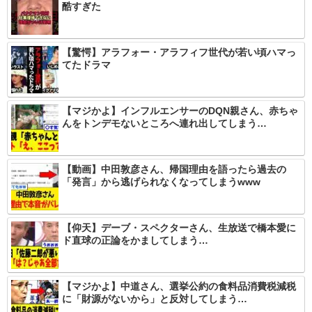
酷すぎた
【驚愕】アラフォー・アラフィフ世代が若い頃ハマっ
てたドラマ
【マジかよ】インフルエンサーのDQN親さん、赤ちゃ
んをトンデモないところへ連れ出してしまう…
【動画】中田敦彦さん、帰国理由を語ったら過去の
「発言」から逃げられなくなってしまうwww
【仰天】デーブ・スペクターさん、生放送で橋本愛に
ド直球の正論をかましてしまう…
【マジかよ】中道さん、選挙公約の食料品消費税減税
に「財源がないから」と反対してしまう…