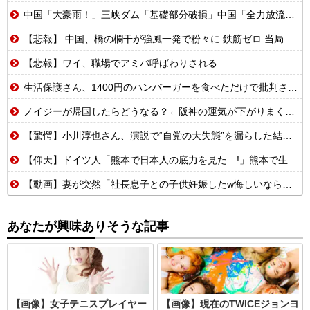
中国「大豪雨！」三峡ダム「基礎部分破損」中国「全力放流！」台風13号「中国上陸予測」台風15号「中国接近（画像」中国「台風同時上陸！（穀物生産が壊滅危機」→
【悲報】 中国、橋の欄干が強風一発で粉々に 鉄筋ゼロ 当局「接着剤でくっつけただけ」「正常で、品質問題はない」
【悲報】ワイ、職場でアミバ呼ばわりされる
生活保護さん、1400円のハンバーガーを食べただけで批判される
ノイジーが帰国したらどうなる？←阪神の運気が下がりまくるやろな
【驚愕】小川淳也さん、演説で“自党の大失態”を漏らした結果→党からブチギレられるwwwww
【仰天】ドイツ人「熊本で日本人の底力を見た…!」熊本で生まれて初めて震度7の大地震を経験したドイツ人。直後、日本人たちの行動に衝撃を受けてしまう…
【動画】妻が突然「社長息子との子供妊娠したw悔しいなら早く見つけてよw」→10年間、誰も探さず無視し続けた結果
あなたが興味ありそうな記事
【画像】女子テニスプレイヤー
【画像】現在のTWICEジョンヨ