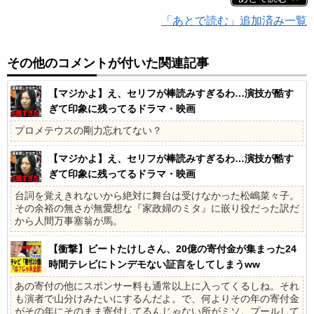
「あとで読む」追加済み一覧
その他のコメントが付いた関連記事
【マジかよ】え、セリフが棒読みすぎるわ…演技が酷す
ぎて印象に残ってるドラマ・映画
プロメテウスの剛力忘れてない？
【マジかよ】え、セリフが棒読みすぎるわ…演技が酷す
ぎて印象に残ってるドラマ・映画
台詞を覚えきれないから絶対に舞台は受けなかった松嶋菜々子。
その余裕の無さが無愛想な『家政婦のミタ』に嵌り役だった訳だ
から人間万事塞翁が馬。
【衝撃】ビートたけしさん、20億の寄付金が集まった24
時間テレビにトンデモない証言をしてしまうww
あの寄付の他にスポンサー料も通常以上に入ってくるしね。それ
も演者で山分けみたいにするんだよ。で、何よりその年の寄付金
がその年にそのまま寄付してるんじゃない所がミソ。プールして