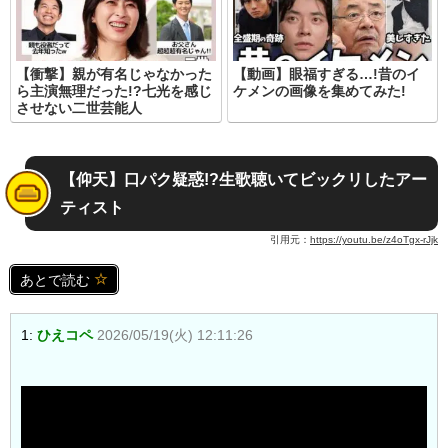
【衝撃】親が有名じゃなかった
【動画】眼福すぎる…!昔のイ
ら主演無理だった!?七光を感じ
ケメンの画像を集めてみた!
させない二世芸能人
【仰天】口パク疑惑!?生歌聴いてビックリしたアー
ティスト
引用元：
https://youtu.be/z4oTgx-rJjk
あとで読む
1:
ひえコペ
2026/05/19(火) 12:11:26