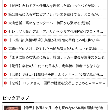
【動画】自動ドアの仕組みを理解した富山のツバメが賢い。
娘は部活に入らずにピアノとバレエを続けてる。ところが、塾で「今年の合唱コン伴奏は諦めなさい」と言われたらしく...
大山悠輔 高めをセンターへ 初回から繋がる虎打線
セレッソ大阪がアル・アハリからシリア代表FWパブロ・サバックを獲得へ 2025年のKリーグ得点王
【J2第1節 鳥栖×甲府】鳥栖が好相性の甲府に2-0快勝で5年ぶり開幕白星！田中雄大は古巣に恩返しPK弾
高市内閣の方針に反対した自民党議員9人のリストが話題に、「岩屋はどこへ行った？」との指摘もあるが……
「まさに惨めな状況にある」韓国サッカー協会が謝罪文を公表
【驚愕】会社=人生だった日本人、定年後に何者でもなくなるwww
【悲痛】 溺れた11歳息子を助けようと川へ…40歳父親が死亡 息子は母親が救助 愛知
【悲報】 ロシアさん、国民の財産を没収しはじめるｗｗｗｗｗ
ピックアップ
【仰天】休養3ヶ月…今も戻れない"本当の理由"が過