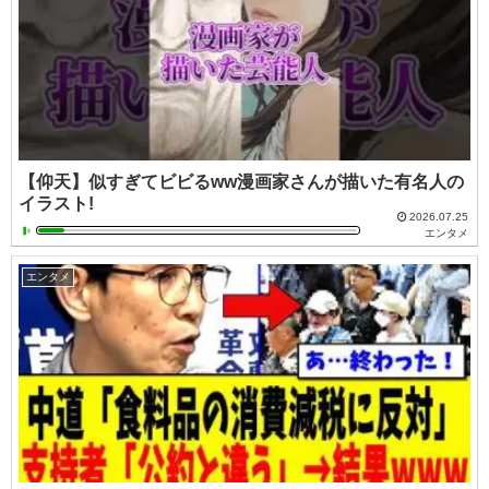
【仰天】似すぎてビビるww漫画家さんが描いた有名人の
イラスト!
2026.07.25
エンタメ
エンタメ