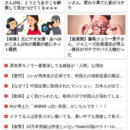
さん(28)、とうとうあそこを解
ンさん、変わり果てた姿がコチ
禁して見せつけてくるｗｗｗ
ラ
【画像】元ビデオ女優・あべみ
【超展開】藤島ジュリー景子さ
かこさん(28)の最新の姿にネッ
ん、ジャニーズ社長退任が浮上
ト騒然
→後任がガチでヤバイ人物だっ
た
異世界モノで一番繁栄してる種族が『人間』な理由
【驚愕】コレが周来友の正体です。外国人の強制送還の裏話を聞いて鳥肌が立ちました…
【なぜ？】中国企業に取得されたマンション、日本人が出ていきネパール人で埋まる
【動画】よく助けられたな。岐阜の川で外国人が溺れてしまう事故。
AIが考えた「AKB48っぽい衣装」がこちらです！！！
イケてる人は皆長ズボン履いてる。暑い中でも我慢して長ズボン履いてる。半ズボンはモテ無い。厳しいって
【衝撃】10万本突破は伊達じゃない!Switch2版のライバル、まさかのSwitch版だったw