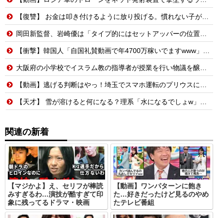
【復讐】 お金は叩き付けるように放り投げる。慣れない子がレジ打つと舌打ちしておっせーなと言う。
岡田新監督、岩崎優は「タイプ的にはセットアッパーの位置が一番合うてる」←おーん
【衝撃】韓国人「自国礼賛動画で年4700万稼いでますwww」→海外の反応ch運営の秘密…
大阪府の小学校でイスラム教の指導者が授業を行い物議を醸す！ #大阪 #イスラム教 #モスク
【動画】逃げる判断はやっ！埼玉でスマホ運転のプリウスに当て逃げされる車載。
【天才】 雪が溶けると何になる？理系「水になるでしょw」文系ワイ「はぁ～…」→結果ｗｗｗ
関連の新着
【マジかよ】え、セリフが棒読
【動画】ワンパターンに飽き
みすぎるわ…演技が酷すぎて印
た…好きだったけど見るのやめ
象に残ってるドラマ・映画
たテレビ番組