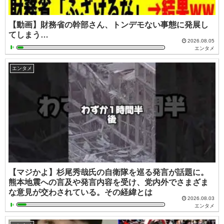
【動画】財務省の幹部さん、トンデモない事態に発展し
てしまう…
2026.08.05
エンタメ
エンタメ
【マジかよ】杉尾秀哉氏の自衛隊を巡る発言が話題に。
熊本地震への言及や発言内容を受け、党内外でさまざま
な意見が交わされている。その経緯とは
2026.08.03
エンタメ