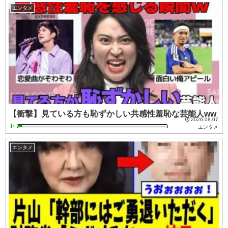
エンタメ
【衝撃】見ている方も恥ずかしい共感性羞恥な芸能人ww
2026.08.07
エンタメ
エンタメ