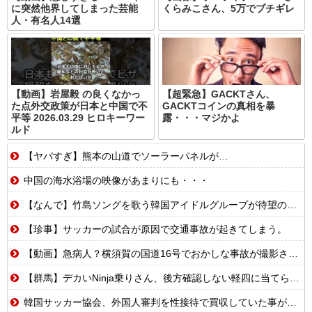
に突然他界してしまった芸能
くらみこさん、5万でブチギレ
人・有名人14選
【動画】岩屋毅 の良くなかっ
【超緊急】GACKTさん、
た点外交政策が日本と中国で不
GACKTコインの真相を暴
平等 2026.03.29 ヒロキーワー
露・・・マジかよ
ルド
【ヤバすぎ】熊本の山道でソーラーパネルが…
中国の海水浴場の映像があまりにも・・・
【なんで】竹島ソングを歌う韓国アイドルグループが待望の日本デビュー
【珍事】サッカーの試合が原因で交通事故が起きてしまう。
【動画】急病人？横須賀の国道16号でおかしな事故が撮影される。
【群馬】デカいNinja乗りさん、後方確認しない軽四に当てられてしまう。
韓国サッカー協会、外国人審判を性接待で買収していた事が判明