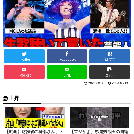
Twitter
Facebook
はてブ
Pocket
LINE
コピー
2026.08.08
2026.05.19
急上昇
【動画】財務省の幹部さん、ト
【マジかよ】杉尾秀哉氏の自衛