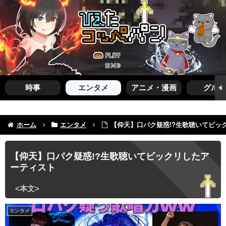
時事
エンタメ
アニメ・漫画
グルメ
ホーム
エンタメ
【仰天】口パク疑惑!?生歌聴いてビッ
【仰天】口パク疑惑!?生歌聴いてビックリしたア
ーティスト
エンタメ