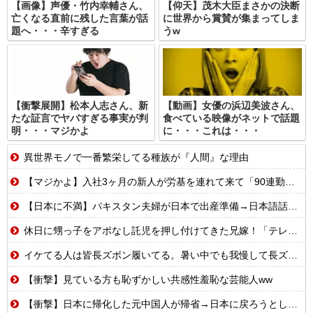
【画像】声優・竹内幸輔さん、
【仰天】茂木大臣まさかの決断
亡くなる直前に残した言葉が話
に世界から賞賛が集まってしま
題へ・・・辛すぎる
うw
【衝撃展開】松本人志さん、新
【動画】女優の浜辺美波さん、
たな証言でヤバすぎる事実が判
食べている映像がネットで話題
明・・・マジかよ
に・・・これは・・・
異世界モノで一番繁栄してる種族が『人間』な理由
【マジかよ】入社3ヶ月の新人が労基を連れて来て「90連勤させられました」「労働基準法違反です」→俺「彼は30連休中ですが?」
【日本に不満】パキスタン夫婦が日本で出産準備→日本語話せないため病院に断られる
休日に甥っ子をアポなし託児を押し付けてきた兄嫁！「テレビでも見せといてw」と言うので『Gガンダム』を一気見させた結果……甥っ子が重度の中二病を発症して家で大暴れｗｗ
イケてる人は皆長ズボン履いてる。暑い中でも我慢して長ズボン履いてる。半ズボンはモテ無い。厳しいって
【衝撃】見ている方も恥ずかしい共感性羞恥な芸能人ww
【衝撃】日本に帰化した元中国人が帰省→日本に戻ろうとしたら…