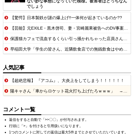
ない妙な事態になっていた模様。被害者はどっちなん
でしょう
【驚愕】日本製鉄が謎の爆上げ!!一体何が起きているのか??
【芸能】元EXILE・黒木啓司、妻・宮崎麗果被告へのDV事案で逮捕されて...
保護猫カフェで流血するくらい引っ掻かれちゃった店員さんから元々虐待を受け...
早稲田大学「学生の皆さん、近隣飲食店での無銭飲食はやめてください」
人気記事
【超絶悲報】 『アコム』、大炎上をしてしまう！！！！！！
陽キャさん「車からロケット花火打ち上げたろｗｗｗ」 → サンルーフが閉まっていて無事車内に発射
コメント一覧
返信をすると自動で「>>〇〇」が付与されます。
行頭に「>」を付けると引用扱いになります。
1つのコメントに対しての返信は最大5件までとさせていただいています。