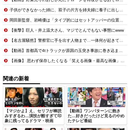
子供ができなかった姉に、双子の片方を姉夫婦に養子に出した。すると、養子に出した子がすごく礼儀正しくてビックリ
岡田新監督、岩崎優は「タイプ的にはセットアッパーの位置が一番合うてる」←おーん
【衝撃】巨人・井上温大さん、マジでとんでもない事態にwww
【名古屋騒然】警察官に手を出す人物まで…一体何が起きているのか #外国人 #共生社会 #japan
【動画】首都高で4tトラックが原因の玉突き事故に巻き込まれた軽バンの車載。
【画像】 思わず保存したくなる「笑える画像・最高な画像」貼っていけｗｗｗｗｗ
関連の新着
【マジかよ】え、セリフが棒読
【動画】ワンパターンに飽き
みすぎるわ…演技が酷すぎて印
た…好きだったけど見るのやめ
象に残ってるドラマ・映画
たテレビ番組