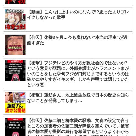
【動画】こんなに上手いのになんで!?思ったよりブレ
イクしなかった歌手
【仰天】休養3ヶ月…今も戻れない"本当の理由"が過
酷すぎた
【衝撃】フジテレビのやり方が反社会的ではないか?
という意見が話題に。外部弁護士がハラスメントまが
いのことをした挙句フジが口封じまでするというのは
確かにやりすぎイキスギ。しかも声明では隠していた
という悪
【衝撃】蓮舫さん、地上波生放送で日本の歴史を知ら
ないことが発覚してしまう…
【仰天】佐藤二朗と橋本愛の騒動、文春の設定で言う
ところの加害者の佐藤二朗が降板を望んでいて、被害
者の橋本愛が撮影の続行を希望するというよくわから