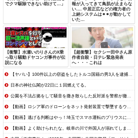
でクマ駆除できない助けて…」
報が入ってきて鳥肌が止まらな
い…. 中居正広などの権力者の
上納システムは⚫︎⚫︎が動かして
いた…
【衝撃】水瀬いのりさんのX乗
【超衝撃】セクシー田中さん原
っ取り騒動ドヤコンガ事件が伝
作者自殺・日テレ緊急発表
説になる
へ・・・これは
【ヤバい】100件以上の窃盗をしたトルコ国籍の男3人を逮捕 #移民 #外国人
日本の神社仏閣が22日に１回燃えてる。
公園を不法占拠をして騒音を撒き散らした反対派を警察が撤去しました！
【動画】ロシア軍のドローンをネット発射装置で撃墜するウクライナ。
【動画】逃げる判断はやっ！埼玉でスマホ運転のプリウスに当て逃げされる車載。
【動画】よく助けられたな。岐阜の川で外国人が溺れてしまう事故。