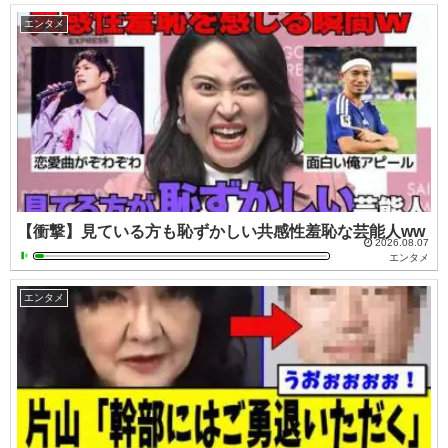
エンタメ
【衝撃】見ている方も恥ずかしい共感性羞恥な芸能人ww
2026.08.07
エンタメ
エンタメ