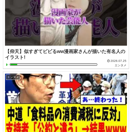
【仰天】似すぎてビビるww漫画家さんが描いた有名人の
イラスト!
2026.07.25
エンタメ
エンタメ