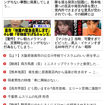
ンデモない事態に発展してしま
隊を巡る発言が話題に。熊本地
う…
震への言及や発言内容を受け、
党内外でさまざまな意見が交わ
されている。その経緯とは
【驚愕】テレ朝カメラマンさ
【マジかよ】当時、可愛すぎて
ん、災害時なのにトンデモない
ビビった…美人・イケメンすぎ
行為をしてしまう…
る80年代アイドル・昭和
【は？】大阪府泉南市の公立小学校でイスラムのいい所を学ぶ
【動画】両方馬鹿（笑）ミニストップでトラックと衝突したドラレコが（ノ∇`）
【熊本地震】 発生後に居酒屋店内から温泉が吹き出す ← これ前触れじゃね？
弱者男性の特徴「車に興味がない」
【高市早苗】どう思いますか?高市首相、エリート官僚に激怒!!!
千葉県 ムスリムの礼拝 拒否
【動画】野菜売りのおじさんにドローンを特攻させるおそロシア。