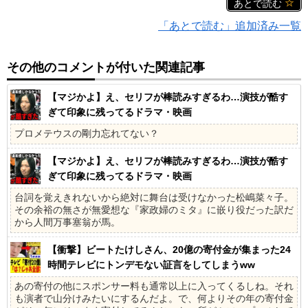
あとで読む
「あとで読む」追加済み一覧
その他のコメントが付いた関連記事
【マジかよ】え、セリフが棒読みすぎるわ…演技が酷す
ぎて印象に残ってるドラマ・映画
プロメテウスの剛力忘れてない？
【マジかよ】え、セリフが棒読みすぎるわ…演技が酷す
ぎて印象に残ってるドラマ・映画
台詞を覚えきれないから絶対に舞台は受けなかった松嶋菜々子。
その余裕の無さが無愛想な『家政婦のミタ』に嵌り役だった訳だ
から人間万事塞翁が馬。
【衝撃】ビートたけしさん、20億の寄付金が集まった24
時間テレビにトンデモない証言をしてしまうww
あの寄付の他にスポンサー料も通常以上に入ってくるしね。それ
も演者で山分けみたいにするんだよ。で、何よりその年の寄付金