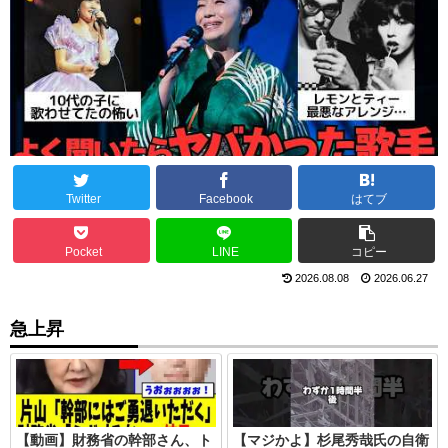
Twitter
Facebook
はてブ
Pocket
LINE
コピー
2026.08.08
2026.06.27
急上昇
【動画】財務省の幹部さん、ト
【マジかよ】杉尾秀哉氏の自衛