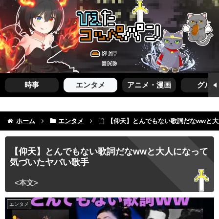
時事
エンタメ
アニメ・漫画
グルメ
ホーム
エンタメ
【仰天】とんでもない歌詞だなwwと
【仰天】とんでもない歌詞だなwwと大人になって
気づいたヤバい歌手
エンタメ