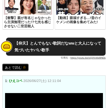
【衝撃】親が有名じゃなかった
【動画】眼福すぎる…!昔のイ
ら主演無理だった!?七光を感じ
ケメンの画像を集めてみた!
させない二世芸能人
【仰天】とんでもない歌詞だなwwと大人になって
気づいたヤバい歌手
引用元：
https://youtu.be/oQ3Vx6eBNDs
あとで読む
1:
ひえコペ
2026/06/27(土) 12:11:04