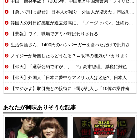
中国「衝突事故！（2025年」中国軍と中国海警局「フィリピン船の追跡中に衝突！（8/11」中国「2人死亡」中国政府「1年間隠蔽」日本「隠蔽された事実報道！（2026年」→
【急いで引っ越せ】 日本人が減り「外国人が増えた」市区町村ランキングキタ━━!
韓国人の対日好感度が過去最高に、「ノージャパン」は終わった？＝ネット「中国より100倍いい」
【悲報】ワイ、職場でアミバ呼ばわりされる
生活保護さん、1400円のハンバーガーを食べただけで批判される
ノイジーが帰国したらどうなる？←阪神の運気が下がりまくるやろな
【仰天】「選挙公約ですが、、、?」高市総理、減税に難色を示し続ける玉木代表らを「煽りまくるwwwww」
【仰天】外国人「日本に夢中なアメリカ人は迷惑?」日本人の回答が的確すぎた
【マジかよ】取引先との接待に上司が乱入し「10億の案件俺がもらったw残念だったな負け犬w」→取引先社長「誰だね君は…」既に契約成立していて…
あなたが興味ありそうな記事