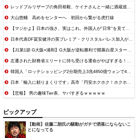
レッドブルリザーブの角田裕毅、ケイナさんと一緒に酒蔵巡りをしている模様
大山悠輔 高めをセンターへ 初回から繋がる虎打線
【マジかよ】日本の強さ、実はこれ。外国人が“日常”を見て衝撃を受けた理由
日本代表DF冨安健洋の英プレミア・クリスタルパレス加入が正式決定 鎌田大地とチームメイトに
【J1第1節 G大阪×浦和】G大阪が逆転勝利で開幕白星スタート！数的優位の中で逆転を許す苦しい展開も終盤に再逆転に成功
左遷された財務省エリートに待ち受ける運命がやばすぎる！と話題に、経歴自体はとんでもないものだが……
韓国人「ロッテショッピング2分期売上3兆4850億ウォンで4%増…営業利益121%急増で好調を維持」
日本「輸入に頼りまくりです」高市「円安ホクホク！ホクホクゥ！」←
【悲報】 男の趣味Tier表、ヤバすぎるｗｗｗｗｗ
ピックアップ
【動画】佐藤二朗氏の騒動がガチで洒落にならないこ
とになってる