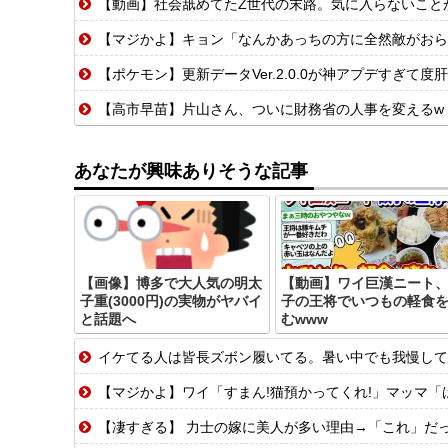
【動画】社会舐めてたZ世代の末路。気に入らないこと
【マジかよ】キョン「なんかあっちの方に全然敵がおら
【ポケモン】更新データVer.2.0.0が神アプデすぎて
【高市早苗】片山さん、ついに財務省の人事を変えるw w
あなたが興味ありそうな記事
【画像】博多で大人気の明太
【動画】ワイ巨漢ニート
子重(3000円)の実物がヤバイ
子の王将でいつもの軽食
と話題へ
むwww
イケてる人は皆長ズボン履いてる。暑い中でも我慢して
【マジかよ】ワイ「すまん!猫預かってくれ!」マッマ「
【凄すぎる】 力士の嫁に美人が多い理由→「これ」だ