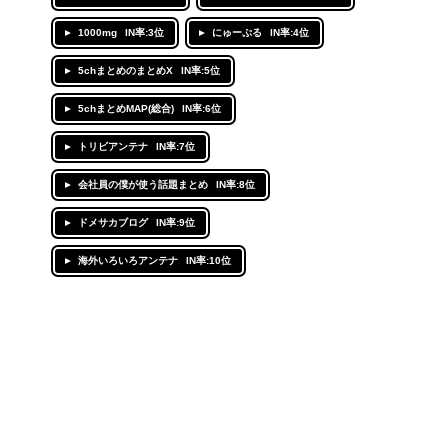
1000mg
IN率:3位
にゅーぷる
IN率:4位
5chまとめのまとめX
IN率:5位
5chまとめMAP(総合)
IN率:6位
トリビアンテナ
IN率:7位
会社員の僕が使う話題まとめ
IN率:8位
ドメサカブログ
IN率:9位
海外いろいろアンテナ
IN率:10位