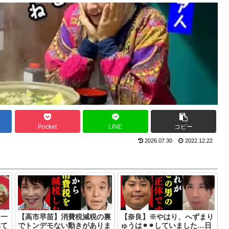
Pocket
LINE
コピー
2026.07.30
2022.12.22
、一
【高市早苗】消費税減税の裏
【奈良】※やはり、へずまり
べて
でトンデモない動きがありま
ゅうは⚫︎⚫︎していました…日