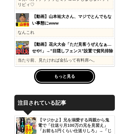
の?国民不在の政治が限界!
リピィ♡
【動画】山本祐大さん、マジでとんでもな
い事態にwww
なんこれ
【動画】花火大会「ただ見客うぜえなぁ…
せや!」→"目隠しフェンス"設置で貧民排除
www
当たり前、見たければ金払って有料席へ。
もっと見る
注目されている記事
【マジかよ】兄を溺愛する両親から鬼
電で「仕送り月100万の兄を見習え」
「お前も1円くらい仕送りしろ」→「じ