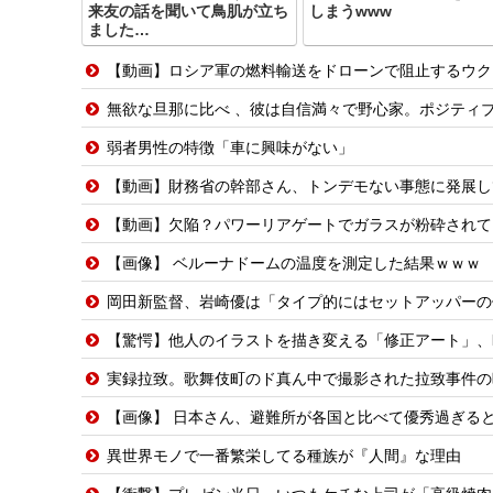
来友の話を聞いて鳥肌が立ち
しまうwww
ました…
【動画】ロシア軍の燃料輸送をドローンで阻止するウク
無欲な旦那に比べ 、彼は自信満々で野心家。ポジティブな彼に惹かれバイト後や休みの
弱者男性の特徴「車に興味がない」
【動画】財務省の幹部さん、トンデモない事態に発展し
【動画】欠陥？パワーリアゲートでガラスが粉砕されて
【画像】 ベルーナドームの温度を測定した結果ｗｗｗ
岡田新監督、岩崎優は「タイプ的にはセットアッパーの
【驚愕】他人のイラストを描き変える「修正アート」、
実録拉致。歌舞伎町のド真ん中で撮影された拉致事件の
【画像】 日本さん、避難所が各国と比べて優秀過ぎる
異世界モノで一番繁栄してる種族が『人間』な理由