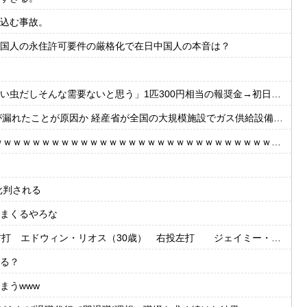
込む事故。
国人の永住許可要件の厳格化で在日中国人の本音は？
そんな需要ないと思う」1匹300円相当の報奨金→初日に42万取られ焦り
たことが原因か 経産省が全国の大規模施設でガス供給設備の点検要請
ｗｗｗｗｗｗｗｗｗｗｗｗｗｗｗｗｗｗｗｗｗｗｗｗｗｗｗｗｗｗｗｗ
批判される
まくるやろな
・リオス（30歳） 右投左打 ジェイミー・ウェストブルック（29歳） 右投右打
る？
まうwww