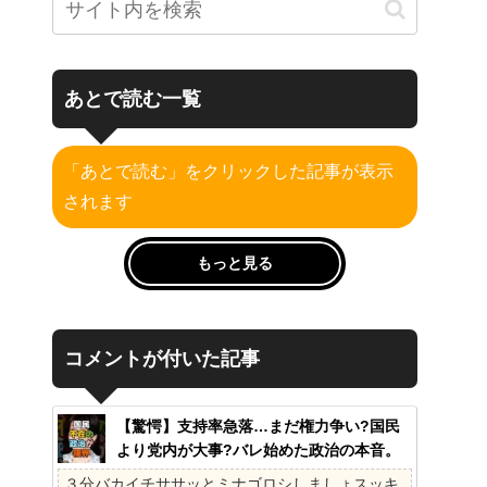
あとで読む一覧
「あとで読む」をクリックした記事が表示
されます
もっと見る
コメントが付いた記事
【驚愕】支持率急落…まだ権力争い?国民
より党内が大事?バレ始めた政治の本音。
41%の衝撃、その理由。選挙しか見てない
３分バカイチササッとミナゴロシしましょスッキ