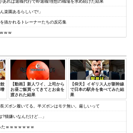
があれば退職代行で即退職!理想の職場を求め続けた結果
ん楽園あるらしいで!」
度肝を抜かれるトレーナーたちの反応集
 w w
、餃
【動画】新人ワイ、上司から
【仰天】イギリス人が新幹線
を嗜
お昼ご飯買ってきてとお金を
で日本の駅弁を食べてみた結
渡された結果
果
長ズボン履いてる。半ズボンはモテ無い。厳しいって
は?猫嫌いなんだけど…」
ったｗｗｗｗｗｗｗ