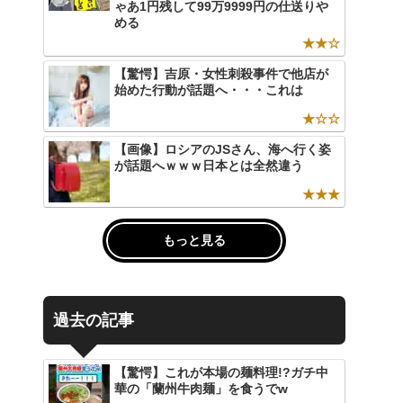
ゃあ1円残して99万9999円の仕送りや
める
★★☆
【驚愕】吉原・女性刺殺事件で他店が
始めた行動が話題へ・・・これは
★☆☆
【画像】ロシアのJSさん、海へ行く姿
が話題へｗｗｗ日本とは全然違う
★★★
もっと見る
過去の記事
【驚愕】これが本場の麺料理!?ガチ中
華の「蘭州牛肉麺」を食うでw