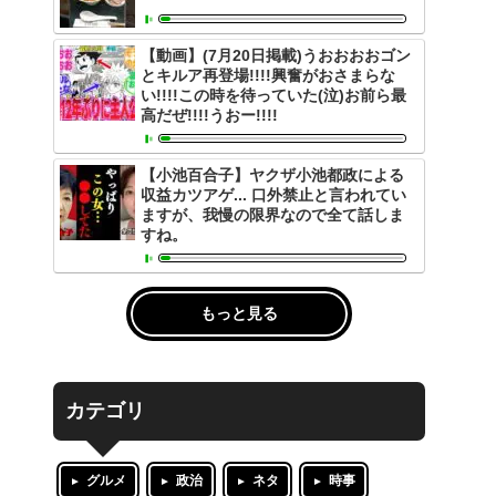
【動画】(7月20日掲載)うおおおおゴン
とキルア再登場!!!!興奮がおさまらな
い!!!!この時を待っていた(泣)お前ら最
高だぜ!!!!うおー!!!!
【小池百合子】ヤクザ小池都政による
収益カツアゲ... 口外禁止と言われてい
ますが、我慢の限界なので全て話しま
すね。
もっと見る
カテゴリ
グルメ
政治
ネタ
時事