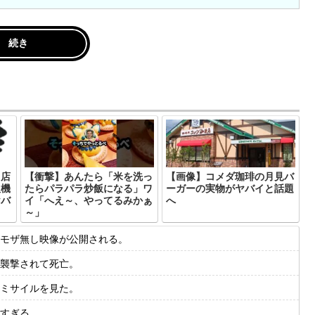
続き
、店
【衝撃】あんたら「米を洗っ
【画像】コメダ珈琲の月見バ
販機
たらパラパラ炒飯になる」ワ
ーガーの実物がヤバイと話題
ヤバ
イ「へえ～、やってるみかぁ
へ
～」
モザ無し映像が公開される。
襲撃されて死亡。
ミサイルを見た。
すぎる。