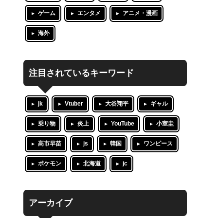
ゲーム
エンタメ
アニメ・漫画
海外
注目されているキーワード
jk
Vtuber
大谷翔平
ギャル
乗り物
炎上
YouTube
小室圭
高市早苗
js
韓国
ワンピース
ポケモン
北海道
jc
アーカイブ