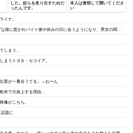
した。奴らを炙り出すためだ
本人は覚悟して聞いてくださ
ったんです。
い
ライナ。
日に会うようになり、男女の関係になるまで時間はいらなかった... だが彼はただのバカだったｗ
てしまう…
しまうトヨタ・セコイア。
位置が一番合うてる」←おーん
欧米で大炎上する理由…
映像がこちら。
と話題に