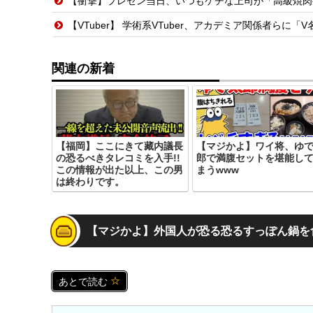
【衝撃】プレゼン当日、いつもケチな上司が「高級焼肉
【VTuber】 学術系VTuber、アカデミア関係者らに「V名義の活動を本人
関連の新着
【福岡】ここにきて藏内議長
【マジかよ】ワイ将、ゆ
の恐るべきタレコミを入手!!
郎で満腹セットを堪能し
この情報が出た以上、この男
まうwww
は終わりです。
【マジかよ】外国人が恐る恐るすっぽん鍋を
あとで読む