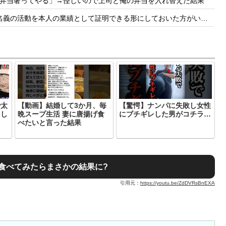
弁当奢ってやる」→怪しいので上司と俺の弁当を入れ替えた結果
の業績として証明できる形にしておいた方がいい」← どうやって証明しておけばいいんだろうな
で太
【動画】結婚して3か月、毎
【驚愕】ナンパに失敗し女性
てし
晩スープ生活 妻に唐揚げ食
にブチギレした男がコチラ…
べたいと言った結果
食べてみたらまさかの結果に?
引用元：
https://youtu.be/ZdDVRsBnEXA