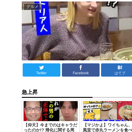
グルメ
Twitter
Facebook
はてブ
急上昇
【仰天】今までのはキャラだ
【マジかよ】ワイちゃん
ったのか!? 帰化に関する周
風堂で赤丸ラーメンを食