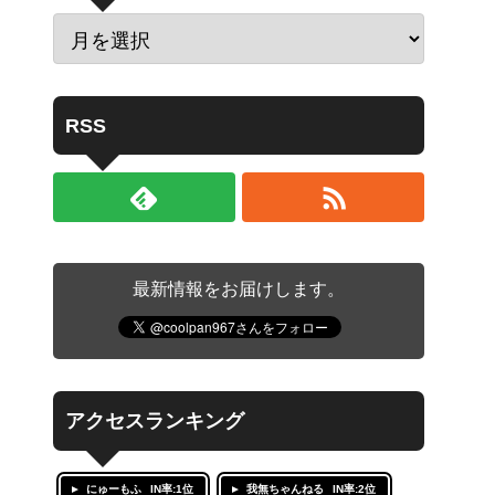
RSS
最新情報をお届けします。
アクセスランキング
にゅーもふ
IN率:1位
我無ちゃんねる
IN率:2位