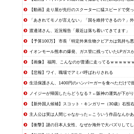
【動画】走り屋が先行のスクーターに猛スピードで突っ
「あきれてモノが言えない」「国を維持できるの？」外
渡邊渚さん、近況報告「最近は落ち着いてきてます」
【予算100万】 市長「特定外来生物クビアカは気持ち悪い虫だし
イオンモール熊本の爆発、ガス管に残っていたLPガスが漏れ
【画像】 福岡、こんなのが普通に走ってるｗｗｗｗｗｗｗｗ
【悲報】ワイ、職場でアミバ呼ばわりされる
生活保護さん、1400円のハンバーガーを食べただけで
ノイジーが帰国したらどうなる？←阪神の運気が下がり
【新外国人候補】スコット・キンガリー（30歳）右投右打 エドウィン
主人公は実は人間じゃなかった←こういう作品なんかあ
【衝撃】謎の日本人女性、なぜか海外で大バズりしてし