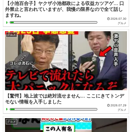
【小池百合子】ヤクザ小池都政による収益カツアゲ… 口
外禁止と言われていますが、我慢の限界なので全て話し
ますね。
2026.07.30
グルメ
グルメ
【驚愕】地上波では絶対流せません… ここにきてトンデ
モない情報を入手しました
2026.07.29
グルメ
グルメ