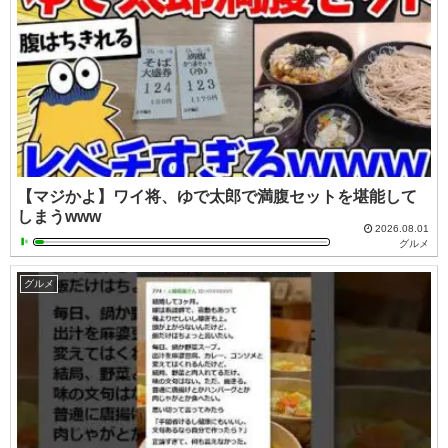
【マジかよ】ワイ将、ゆで太郎で満腹セットを堪能して
しまうwww
2026.08.01
グルメ
グルメ