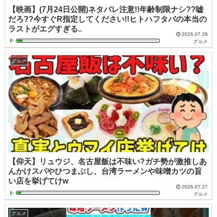
【映画】(7月24日公開)ネタバレ注意!!年齢制限ナシ??嘘
だろ??今すぐR指定してください!!ヒトハフタバの本当の
ラストがエグすぎる..
2026.07.28
グルメ
グルメ
【仰天】リュウジ、名古屋飯は不味い?ガチ勢が激推しあ
んかけスパやひつまぶし、台湾ラーメンや味噌カツの旨
い店を挙げてけw
2026.07.27
グルメ
グルメ