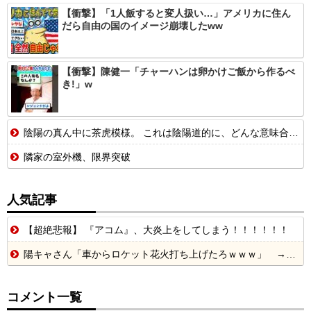
【衝撃】「1人飯すると変人扱い…」アメリカに住ん
だら自由の国のイメージ崩壊したww
【衝撃】陳健一「チャーハンは卵かけご飯から作るべ
き!」w
陰陽の真ん中に茶虎模様。 これは陰陽道的に、どんな意味合いになるんでしょ。【再】
隣家の室外機、限界突破
人気記事
【超絶悲報】 『アコム』、大炎上をしてしまう！！！！！！
陽キャさん「車からロケット花火打ち上げたろｗｗｗ」 → サンルーフが閉まっていて無事車内に発射
コメント一覧