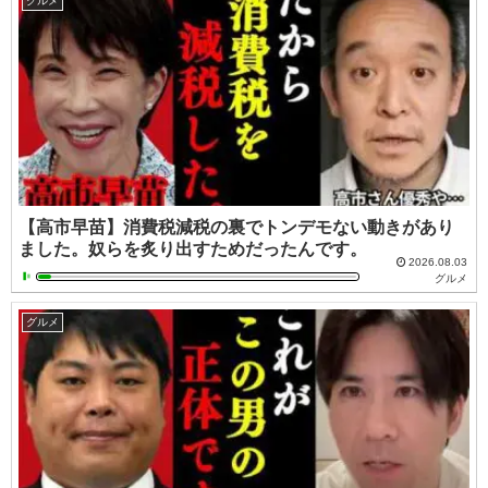
グルメ
【高市早苗】消費税減税の裏でトンデモない動きがあり
ました。奴らを炙り出すためだったんです。
2026.08.03
グルメ
グルメ