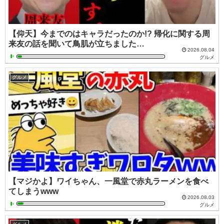
【仰天】今までのはキャラだったのか!? 帰化に関する周
来友の話を聞いて鳥肌が立ちました…
2026.08.04
グルメ
グルメ
【マジかよ】ワイちゃん、一風堂で赤丸ラーメンを食べ
てしまうwww
2026.08.03
グルメ