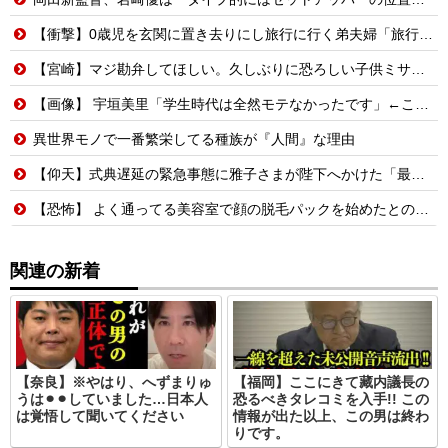
【衝撃】0歳児を玄関に置き去りにし旅行に行く弟夫婦「旅行中、1ヶ月世話しろw」18年後に返せと言われ「お前らの子供、捨てたよ?」「は!?」
【宮崎】マジ勘弁してほしい。久しぶりに恐ろしい子供ミサイルを見た。
【画像】 宇垣美里「学生時代は全然モテなかったです」←これほんまかぁ？w w w w w w w w
異世界モノで一番繁栄してる種族が『人間』な理由
【仰天】式典遅延の緊急事態に雅子さまが陛下へかけた「最高の一言」とは? 楽曲提供:株式会社FLMusic
【恐怖】 よく通ってる美容室で顔の脱毛パックを始めたとのことだったので試してみることに→パックを顔に塗られた後、鏡を見てみたらそこには・・・
関連の新着
【奈良】※やはり、へずまりゅ
【福岡】ここにきて藏内議長の
うは⚫︎⚫︎していました…日本人
恐るべきタレコミを入手!! この
は覚悟して聞いてください
情報が出た以上、この男は終わ
りです。