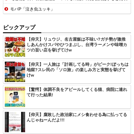
モバP「泣き虫ユッキ」
ピックアップ
【仰天】リュウジ、名古屋飯は不味い?ガチ勢が激推
しあんかけスパやひつまぶし、台湾ラーメンや味噌カ
ツの旨い店を挙げてけw
【仰天】一人旅は「計画してる時」がピーク!ぼっちは
地獄?スレ民の「ソロ旅」の楽しみ方と実態を挙げて
けw
【驚愕】体調不良をアピールしてくる猫、病院に連れ
て行った結果!
【仰天】腐敗した政治家にメシ食わせる為に払ってる
んじゃねーんだよ!!!