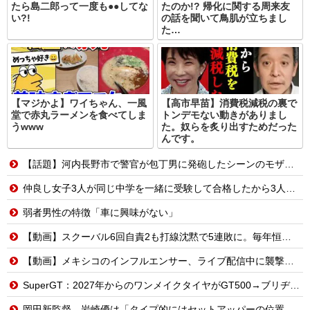
たら島二郎って一度も●●してな
たのか!? 帰化に関する周来友
い?!
の話を聞いて鳥肌が立ちまし
た…
【マジかよ】ワイちゃん、一風
【高市早苗】消費税減税の裏で
堂で赤丸ラーメンを食べてしま
トンデモない動きがありまし
うwww
た。奴らを炙り出すためだった
んです。
【話題】河内長野市で警官が包丁男に発砲したシーンのモザ無し映像が公開される。
仲良し女子3人が同じ中学を一緒に受験して合格したから3人で進学するんだってと言ってる
弱者男性の特徴「車に興味がない」
【動画】スクーバル6回自責2も打線沈黙で5連敗に。毎年恒例の苦しい時期に入るドジャースファン
【動画】メキシコのインフルエンサー、ライブ配信中に襲撃されて死亡。
SuperGT：2027年からのワンメイクタイヤがGT500→ブリヂストン、GT300→ダンロップに決まったわけだが
岡田新監督、岩崎優は「タイプ的にはセットアッパーの位置が一番合うてる」←おーん