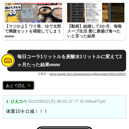
【マジかよ】ワイ将、ゆで太郎
【動画】結婚して3か月、毎晩
で満腹セットを堪能してしまう
スープ生活 妻に唐揚げ食べた
www
いと言った結果
毎日コーラ1リットルを炭酸水1リットルに変えて2
ヶ月たった結果www
引用元：
https://eagle.5ch.net/test/read.cgi/livejupiter/1661122957/
あとで読む
1:
ひえコペ
2022/08/22(月) 08:02:37.77 ID:/0WwP7y/0
体重10キロ減！！！