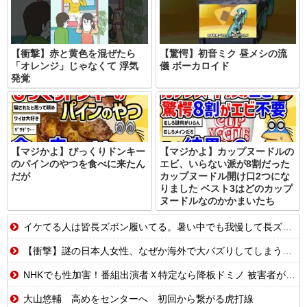
【衝撃】赤と黄色を混ぜたら
【驚愕】初音ミク 昼メシの流
「オレンジ」じゃなくて 浮気
儀 ボーカロイド
発覚
【マジかよ】びっくりドンキー
【マジかよ】カップヌードルの
のパインのやつを食べに来たん
エビ、いらない派が8割だった
だが
カップヌードル開け口2つにな
りました ベスト3はどのカップ
ヌードルなのかかまいたち
イケてる人は皆長ズボン履いてる。暑い中でも我慢して長ズボン履いてる。半ズボンはモテ無い。厳しいって
【衝撃】謎の日本人女性、なぜか海外で大バズりしてしまうwww
NHKでも性加害！番組出演者Ｘ特定なら降板ドミノ 被害者があえて〝最強〟労働組合を頼ったワケ
大山悠輔 高めをセンターへ 初回から繋がる虎打線