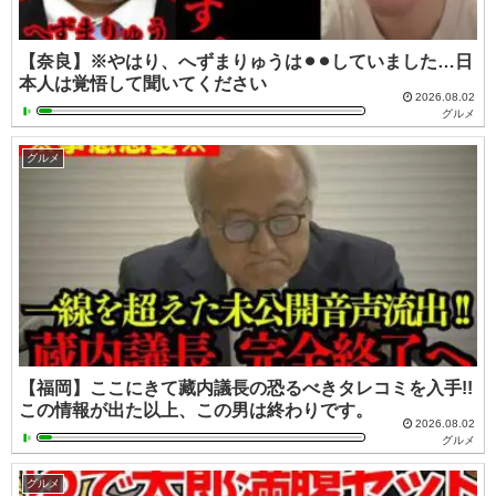
【奈良】※やはり、へずまりゅうは⚫︎⚫︎していました…日
本人は覚悟して聞いてください
2026.08.02
グルメ
グルメ
【福岡】ここにきて藏内議長の恐るべきタレコミを入手!!
この情報が出た以上、この男は終わりです。
2026.08.02
グルメ
グルメ