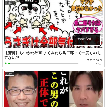
グルメ
新着の記事
【驚愕】ちいかわ映画 よくみたら島二郎って一度も●●し
てない?!
2026.08.06
グルメ
グルメ