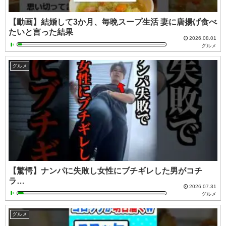
【動画】結婚して3か月、毎晩スープ生活 妻に唐揚げ食べ
たいと言った結果
2026.08.01
グルメ
グルメ
【驚愕】ナンパに失敗し女性にブチギレした男がコチ
ラ…
2026.07.31
グルメ
グルメ