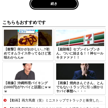
続き
こちらもおすすめです
【衝撃】何かがおかしい...?初
【超朗報】セブンイレブンさ
めてオムライス作ってるけど意
ん、ついに始まる！！神セール
味わからんw
キタァァァ！！
【画像】沖縄料理バイキング
【画像】焼肉きんぐさん、とん
(1000円)がヤバイと話題にｗｗ
でもないトラップに引っ掛かり
ｗ
ヤバイ事態へ・・・
【動画】両方馬鹿（笑）ミニストップでトラックと衝突したドラレコが（ノ∇`）