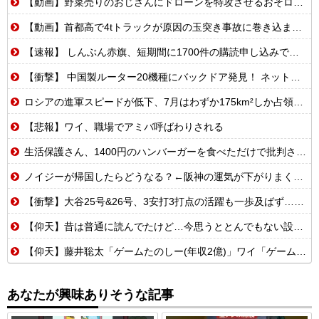
【動画】野菜売りのおじさんにドローンを特攻させるおそロシア。
【動画】首都高で4tトラックが原因の玉突き事故に巻き込まれた軽バンの車載。
【速報】 しんぶん赤旗、短期間に1700件の購読申し込みで嬉し泣き→「うそでーす」虚偽申し込みと判明→ 共産党が刑事告訴「厳重な処罰を求める」
【衝撃】 中国製ルーター20機種にバックドア発見！ ネットに繋ぐだけで35秒ごとに中国のサーバーと通信
ロシアの進軍スピードが低下、7月はわずか175km²しか占領できず！
【悲報】ワイ、職場でアミバ呼ばわりされる
生活保護さん、1400円のハンバーガーを食べただけで批判される
ノイジーが帰国したらどうなる？←阪神の運気が下がりまくるやろな
【衝撃】大谷25号&26号、3安打3打点の活躍も一歩及ばず…それでも希望を見出すLADファン反応集 MLB2026シーズン 8.
【仰天】昔は普通に読んでたけど…今思うととんでもない設定の少女漫画
【仰天】藤井聡太「ゲームたのしー(年収2億)」ワイ「ゲームたのしー(年収200万)」
あなたが興味ありそうな記事