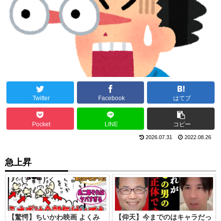
Twitter
Facebook
はてブ
Pocket
LINE
コピー
2026.07.31
2022.08.26
急上昇
【驚愕】ちいかわ映画 よくみ
【仰天】今までのはキャラだっ