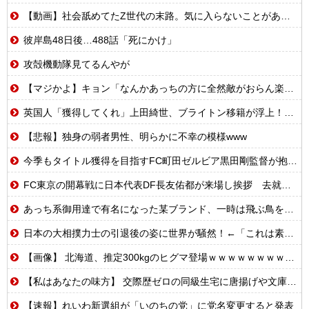
【動画】社会舐めてたZ世代の末路。気に入らないことがあれば退職代行で即退職!理想の職場を求め続けた結果
彼岸島48日後…488話「死にかけ」
攻殻機動隊見てるんやが
【マジかよ】キョン「なんかあっちの方に全然敵がおらん楽園あるらしいで!」
英国人「獲得してくれ」上田綺世、ブライトン移籍が浮上！三笘薫との日本代表ホットライン実現!?現地サポ大興奮！「勘弁してくれ」と危惧される懸念点とは!?【海外の反応】
【悲報】独身の弱者男性、明らかに不幸の模様www
今季もタイトル獲得を目指すFC町田ゼルビア黒田剛監督が抱負を語る
FC東京の開幕戦に日本代表DF長友佑都が来場し挨拶 去就に注目集まる
あっち系御用達で有名になった某ブランド、一時は飛ぶ鳥を落とす勢いだったが今期の業績は……
日本の大相撲力士の引退後の姿に世界が騒然！←「これは素晴らしい！」（海外の反応）
【画像】 北海道、推定300kgのヒグマ登場ｗｗｗｗｗｗｗｗｗｗｗｗｗｗｗｗｗｗｗｗ
【私はあなたの味方】 交際歴ゼロの同級生宅に唐揚げや文庫本を20回以上届けた24歳女を逮捕
【速報】れいわ新選組が「いのちの党」に党名変更すると発表