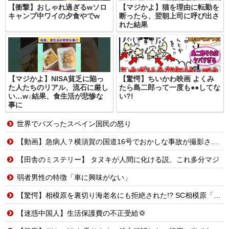
【衝撃】おしゃれ過ぎるwソロ
【マジかよ】猫を理由に転勤を
キャンプ中ワイの夕食やでw
断ったら、翌朝上司に呼び出さ
れた結果
【マジかよ】NISA貧乏に陥っ
【驚愕】ちいかわ映画 よくみ
た人たちのリアル、流石に厳し
たら島二郎って一度も●●してな
い…w↓結果、食生活が悲惨な
い?!
事に
世界でバズったスペイン国民の怒り
【動画】急病人？横須賀の国道16号でおかしな事故が撮影される。
【田舎のミステリー】 タヌキが人間に化ける説、これ多分マジ
弱者男性の特徴「車に興味がない」
【驚愕】相模原を裏切り海老名にも拒絶された!? SC相模原「移転騒動」の悲惨な結末
【迷惑中国人】生活保護費の不正受給💢