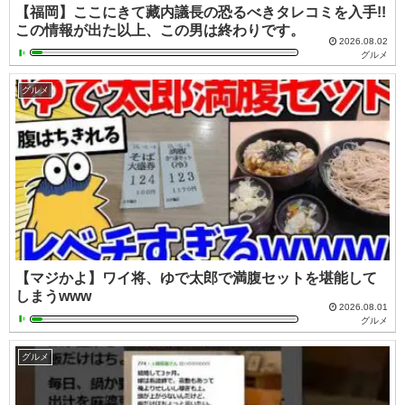
【福岡】ここにきて藏内議長の恐るべきタレコミを入手!!
この情報が出た以上、この男は終わりです。
2026.08.02
グルメ
グルメ
【マジかよ】ワイ将、ゆで太郎で満腹セットを堪能して
しまうwww
2026.08.01
グルメ
グルメ