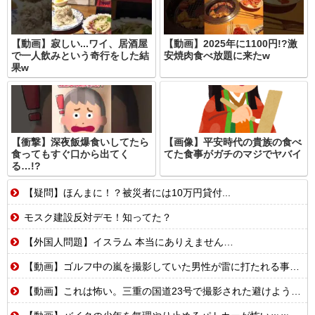
【動画】寂しい...ワイ、居酒屋
【動画】2025年に1100円!?激
で一人飲みという奇行をした結
安焼肉食べ放題に来たw
果w
【衝撃】深夜飯爆食いしてたら
【画像】平安時代の貴族の食べ
食ってもすぐ口から出てく
てた食事がガチのマジでヤバイ
る…!?
【疑問】ほんまに！？被災者には10万円貸付...
モスク建設反対デモ！知ってた？
【外国人問題】イスラム 本当にありえません…
【動画】ゴルフ中の嵐を撮影していた男性が雷に打たれる事故。
【動画】これは怖い。三重の国道23号で撮影された避けようがないもらい事故の瞬間。