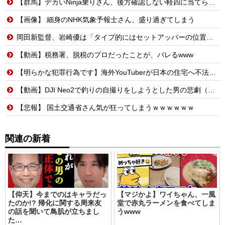
【群馬】デカいNinja乗りさん、後方確認しない軽四に当てられてしまう。
【画像】 細身のNHK気象予報士さん、盛り過ぎてしまう
岡田新監督、岩崎優は「タイプ的にはセットアッパーの位置が一番合うてる」←おーん
【動画】税務署、脱税のプロだったことが、バレるwww
【明らかな犯罪行為です】海外YouTuberが日本の住宅へ不法侵入する動画を投稿
【動画】DJI Neo2で釣りの自撮りをしようとした男の悲劇（ノ∇`）
【悲報】 国土交通省さん気が狂ってしまうｗｗｗｗｗｗ
関連の新着
【仰天】今までのはキャラだっ
【マジかよ】ワイちゃん、一風
たのか!? 帰化に関する周来友
堂で赤丸ラーメンを食べてしま
の話を聞いて鳥肌が立ちまし
うwww
た…