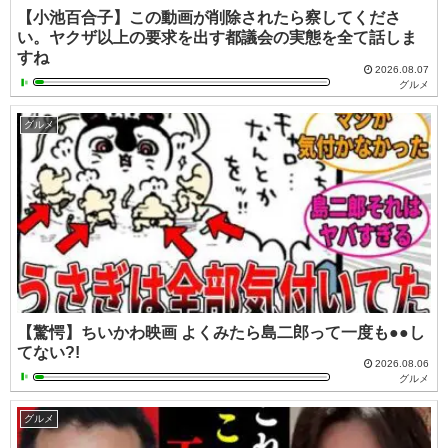
【小池百合子】この動画が削除されたら察してくださ
い。ヤクザ以上の要求を出す都議会の実態を全て話しま
すね
2026.08.07
グルメ
グルメ
【驚愕】ちいかわ映画 よくみたら島二郎って一度も●●し
てない?!
2026.08.06
グルメ
グルメ