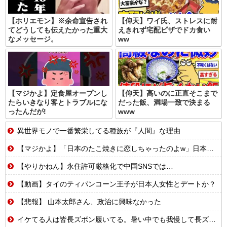
【ホリエモン】※余命宣告され
【仰天】ワイ氏、ストレスに耐
てどうしても伝えたかった重大
えきれず宅配ピザでドカ食い
なメッセージ。
ww
【マジかよ】定食屋オープンし
【仰天】高いのに正直そこまで
たらいきなり客とトラブルにな
だった飯、満場一致で決まる
ったんだが!
www
異世界モノで一番繁栄してる種族が『人間』な理由
【マジかよ】「日本のたこ焼きに恋しちゃったのよw」日本留学したカナダ人が母国でたこ焼き屋を開業した結果w
【やりかねん】永住許可厳格化で中国SNSでは…
【動画】タイのティパンコーン王子が日本人女性とデートか？
【悲報】 山本太郎さん、政治に興味なかった
イケてる人は皆長ズボン履いてる。暑い中でも我慢して長ズボン履いてる。半ズボンはモテ無い。厳しいって