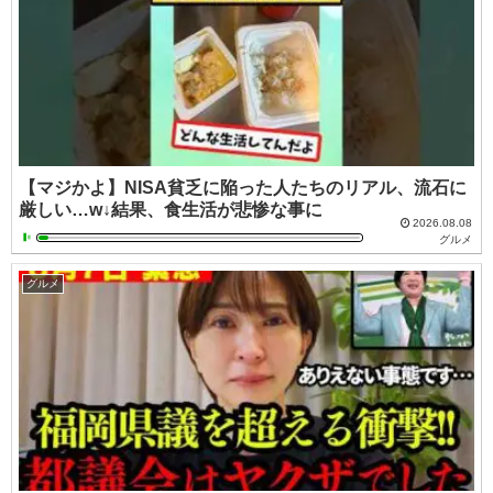
【マジかよ】NISA貧乏に陥った人たちのリアル、流石に
厳しい…w↓結果、食生活が悲惨な事に
2026.08.08
グルメ
グルメ