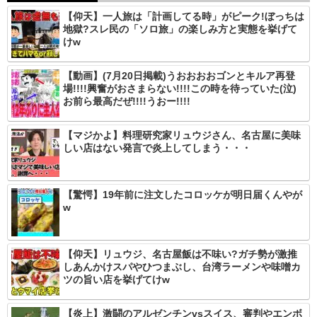
【仰天】一人旅は「計画してる時」がピーク!ぼっちは
地獄?スレ民の「ソロ旅」の楽しみ方と実態を挙げて
けw
【動画】(7月20日掲載)うおおおおゴンとキルア再登
場!!!!興奮がおさまらない!!!!この時を待っていた(泣)
お前ら最高だぜ!!!!うおー!!!!
【マジかよ】料理研究家リュウジさん、名古屋に美味
しい店はない発言で炎上してしまう・・・
【驚愕】19年前に注文したコロッケが明日届くんやが
w
【仰天】リュウジ、名古屋飯は不味い?ガチ勢が激推
しあんかけスパやひつまぶし、台湾ラーメンや味噌カ
ツの旨い店を挙げてけw
【炎上】激闘のアルゼンチンvsスイス、審判やエンボ