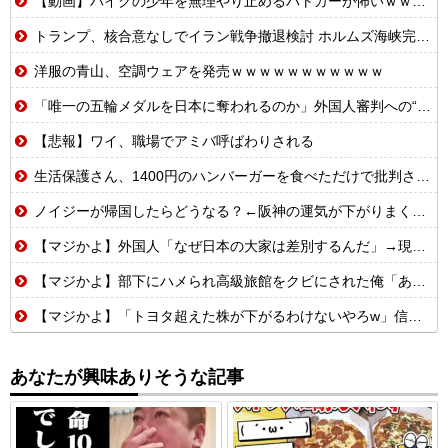
【動画】バイクの少年を無理やり止めるパトカーが怖いｗｗｗｗ
トランプ、核合意なしでイラン戦争撤退検討 ホルムズ海峡完全再開なら
洋服の青山、空調ウェアを発売ｗｗｗｗｗｗｗｗｗｗｗ
「唯一の五輪メダルを日本に奪われるのか」外国人審判への“性接待”で大揺れの韓国サッカー界、ロンドン五輪メダル剝奪の可能性に戦々恐々「前例がない」
【悲報】ワイ、職場でアミバ呼ばわりされる
生活保護さん、1400円のハンバーガーを食べただけで批判される
ノイジーが帰国したらどうなる？←阪神の運気が下がりまくるやろな
【マジかよ】外国人「なぜ日本の大家は差別するんだ」→現役大家の実録に反論できず
【マジかよ】部下にハメられ高級旅館をクビにされた俺「あとは頑張れよ」→廃業寸前の元三ツ星レストランでバイトを始めた結果
【マジかよ】「トヨタ超えた株が下がるわけないやろw」信用全力でキオクシア買った男たちの末路まとめwww
あなたが興味ありそうな記事