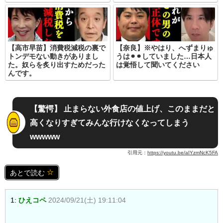
【高市早苗】消費税減税の裏で
【奈良】※やはり、へずまりゅ
トンデモない動きがありまし
うは⚫︎⚫︎していました…日本人
た。奴らを炙り出すためだった
は覚悟して聞いてください
んです。
【驚愕】 止まらない外食店の値上げ、このままだと
高くなりすぎてみんな行けなくなってしまう
wwwww
引用元：
https://youtu.be/aIYzmNcK5FA
あとで読む
1:
ひえコペ
2024/09/21(土) 19:11:04