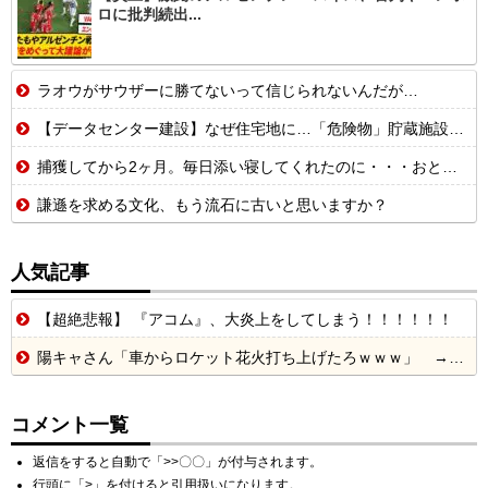
ロに批判続出...
ラオウがサウザーに勝てないって信じられないんだが…
【データセンター建設】なぜ住宅地に…「危険物」貯蔵施設として法整備を 自...
捕獲してから2ヶ月。毎日添い寝してくれたのに・・・おとついから押入れかリビングで ひとり寝るようになってしまった・・・。【再】
謙遜を求める文化、もう流石に古いと思いますか？
人気記事
【超絶悲報】 『アコム』、大炎上をしてしまう！！！！！！
陽キャさん「車からロケット花火打ち上げたろｗｗｗ」 → サンルーフが閉まっていて無事車内に発射
コメント一覧
返信をすると自動で「>>〇〇」が付与されます。
行頭に「>」を付けると引用扱いになります。