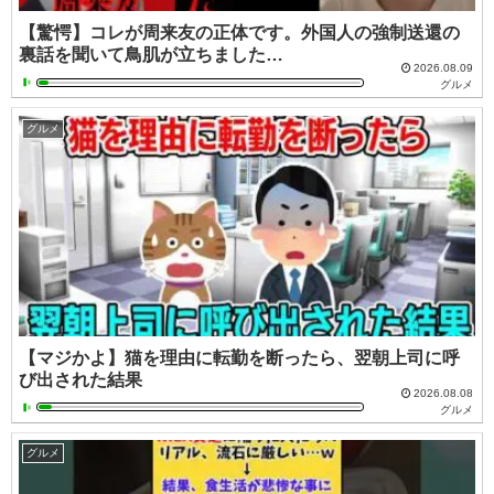
【驚愕】コレが周来友の正体です。外国人の強制送還の
裏話を聞いて鳥肌が立ちました…
2026.08.09
グルメ
グルメ
【マジかよ】猫を理由に転勤を断ったら、翌朝上司に呼
び出された結果
2026.08.08
グルメ
グルメ