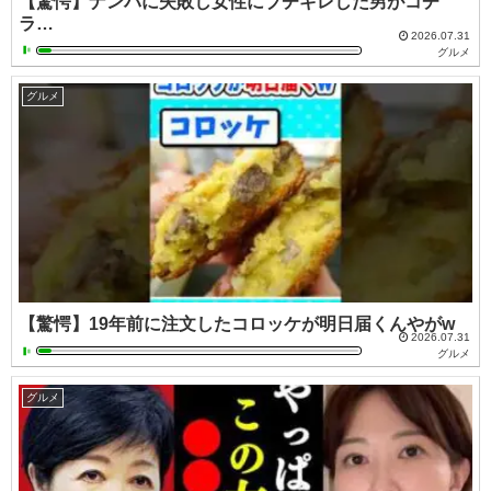
【驚愕】ナンパに失敗し女性にブチギレした男がコチ
ラ…
2026.07.31
グルメ
グルメ
【驚愕】19年前に注文したコロッケが明日届くんやがw
2026.07.31
グルメ
グルメ