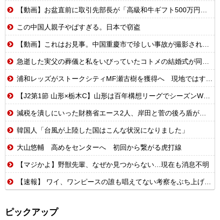
【動画】お盆直前に取引先部長が「高級和牛ギフト500万円分、全部キャンセルでw」→取引先本社の社長に直接納品したら…
この中国人親子やばすぎる。日本で窃盗
【動画】これはお見事。中国重慶市で珍しい事故が撮影される。
急逝した実父の葬儀と私をいびっていたコトメの結婚式が同じ日になってしまった。無理にでも来いと言われてしまい...
浦和レッズがストークシティMF瀬古樹を獲得へ 現地ではすでにクラブ間合意との情報
【J2第1節 山形×栃木C】山形は百年構想リーグでシーズンW喫した栃木C下し開幕白星！川名連介は移籍後初ゴール
減税を潰しにいった財務省エース2人、岸田と菅の後ろ盾があるから地位は安泰だと信じていたら……
韓国人「台風が上陸した国はこんな状況になりました」
大山悠輔 高めをセンターへ 初回から繋がる虎打線
【マジかよ】野獣先輩、なぜか見つからない…現在も消息不明
【速報】 ワイ、ワンピースの誰も唱えてない考察をぶち上げる【世界初】
ピックアップ