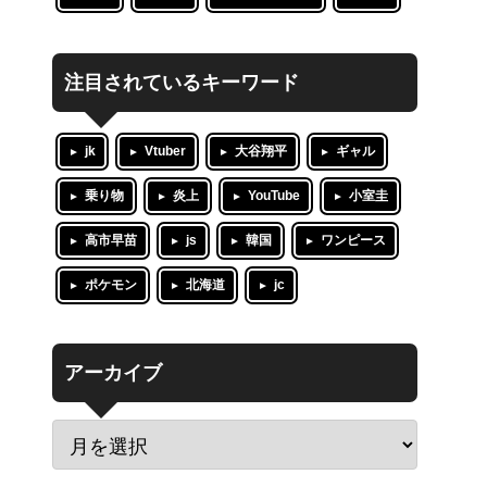
注目されているキーワード
jk
Vtuber
大谷翔平
ギャル
乗り物
炎上
YouTube
小室圭
高市早苗
js
韓国
ワンピース
ポケモン
北海道
jc
アーカイブ