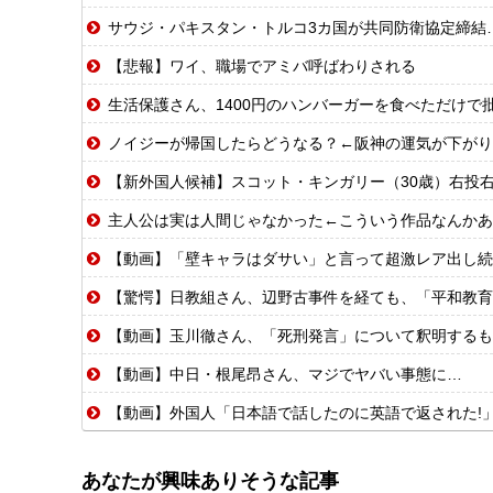
サウジ・パキスタン・トルコ3カ国が共同防衛協定締結…
【悲報】ワイ、職場でアミバ呼ばわりされる
生活保護さん、1400円のハンバーガーを食べただけで
ノイジーが帰国したらどうなる？←阪神の運気が下がり
【新外国人候補】スコット・キンガリー（30歳）右投右打 エドウィン
主人公は実は人間じゃなかった←こういう作品なんかあ
【動画】「壁キャラはダサい」と言って超激レア出し続
【驚愕】日教組さん、辺野古事件を経ても、「平和教育
【動画】玉川徹さん、「死刑発言」について釈明するも
【動画】中日・根尾昂さん、マジでヤバい事態に…
【動画】外国人「日本語で話したのに英語で返された!
あなたが興味ありそうな記事