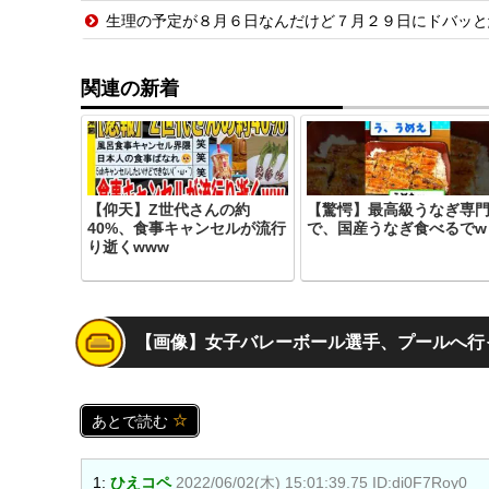
生理の予定が８月６日なんだけど７月２９日にドバッと
関連の新着
【仰天】Z世代さんの約
【驚愕】最高級うなぎ専
40%、食事キャンセルが流行
で、国産うなぎ食べるでw
り逝くwww
【画像】女子バレーボール選手、プールへ行
あとで読む
1:
ひえコペ
2022/06/02(木) 15:01:39.75 ID:di0F7Roy0