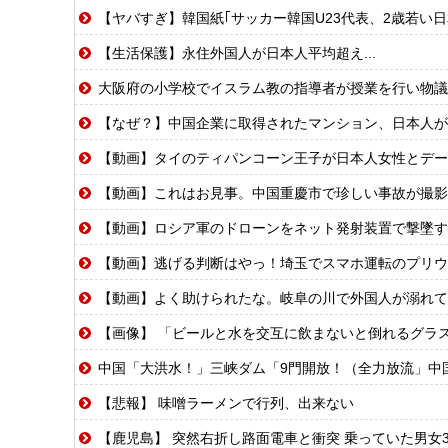
【ヤバすぎ】韓国紙｢サッカー韓国U23代表、2歳若い
【生活保護】永住外国人が日本人平均超え...
大阪府の小学校でイスラム教の指導者が授業を行い物議を醸
【なぜ？】中国企業に取得されたマンション、日本人が
【動画】タイのティパンコーン王子が日本人女性とデー
【動画】これはお見事。中国重慶市で珍しい事故が撮影
【動画】ロシア軍のドローンをネット発射装置で撃墜す
【動画】逃げる判断はやっ！埼玉でスマホ運転のプリウ
【動画】よく助けられたな。岐阜の川で外国人が溺れて
【画像】 「ビールと水を交互に飲まないと倒れるグラ
中国「大洪水！」三峡ダム「9門開放！（全力放流」中国都市「三峡沿線の道路
【悲報】 味噌ラーメンで行列、出来ない
【鹿児島】 突然右折し路面電車と衝突 乗っていた男女