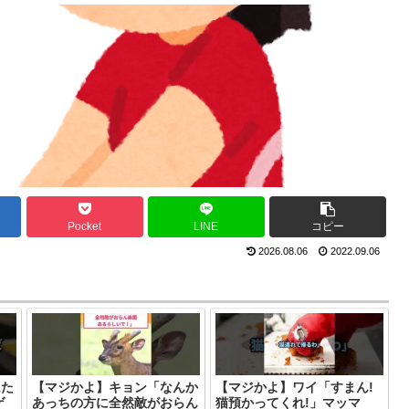
Pocket
LINE
コピー
2026.08.06
2022.09.06
ムた
【マジかよ】キョン「なんか
【マジかよ】ワイ「すまん!
ゲ
あっちの方に全然敵がおらん
猫預かってくれ!」マッマ