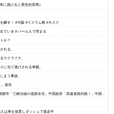
日本に負けると歴史的屈辱｣
す！ #大阪 #イスラム教 #モスク
出ていきネパール人で埋まる
トか？
される。
るウクライナ。
スに当て逃げされる車載。
しまう事故。
ス」発売
水没」中国政府「高速道路封鎖！」中国ダム「緊急放流に合わせて開門（土砂崩れ発生」→
3人は車を放置しダッシュで逃走中