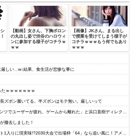
ーシ
【動画】女さん、下胸ボロン
【画像】JKさん、まる出し
！！
の丸出し姿で渋谷のハロウィ
で授業を受けてしまう様子が
・
ンに参加する様子がコチラｗ
コチラｗｗｗもう何でもあり
ｗｗ
ｗｗｗ
に厳しい…w↓結果、食生活が悲惨な事に
ったｗｗｗｗｗｗｗ
長ズボン履いてる。半ズボンはモテ無い。厳しいって
ーが疲れ、ゲームから離れた」と浜口直樹ディレクターが公式インタビューで告白
が撤去しました！
30大会で出場枠「64」なら追い風に！アメリカ人もポット1争いに熱視線！【海外の反応】