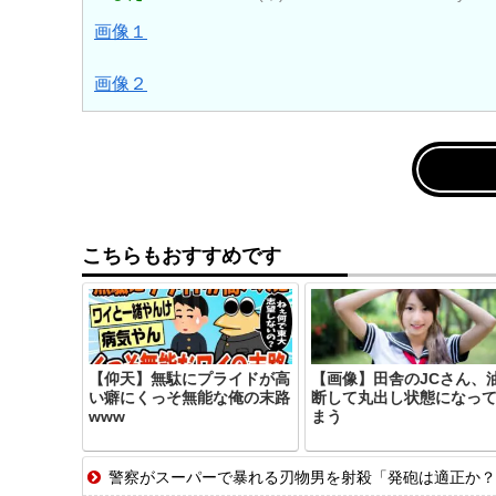
画像１
画像２
こちらもおすすめです
【仰天】無駄にプライドが高
【画像】田舎のJCさん、
い癖にくっそ無能な俺の末路
断して丸出し状態になっ
www
まう
警察がスーパーで暴れる刃物男を射殺「発砲は適正か？