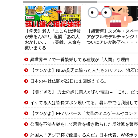
【仰天】老人「ここらは津波
【超驚愕】スズキ・スペ
が来るんや!!」近隣「あの人
アがフルモデルチェンジ
おかしい…」→英雄、人命を
ついにアレが終了へ・・
救いまくる
異世界モノで一番繁栄してる種族が『人間』な理由
【マジかよ】NISA貧乏に陥った人たちのリアル、流石
日本の神社仏閣が22日に１回燃えてる。
【凄すぎる】 力士の嫁に美人が多い理由→「これ」だ
イケてる人は皆長ズボン履いてる。暑い中でも我慢して
【マジかよ】FF7リバース「大量のミニゲームやコンテンツでユーザ
公園を不法占拠をして騒音を撒き散らした反対派を警察
外国人「アジア杯で優勝するんだ」日本代表、W杯ポット1入りに現実味!?20