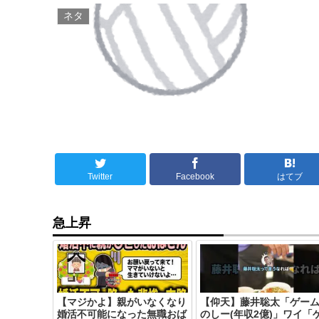
ネタ
Twitter
Facebook
はてブ
急上昇
【マジかよ】親がいなくなり
【仰天】藤井聡太「ゲー
婚活不可能になった無職おば
のしー(年収2億)」ワイ「