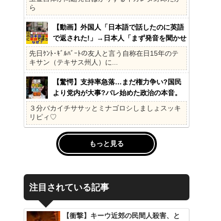
ら
【動画】外国人「日本語で話したのに英語
で返された!」→日本人「まず発音を聞かせ
ろ」
先日ｹﾝﾄ･ｷﾞﾙﾊﾞｰﾄの友人と言う自称在日15年のテ
キサン（テキサス州人）に...
【驚愕】支持率急落…まだ権力争い?国民
より党内が大事?バレ始めた政治の本音。
41%の衝撃、その理由。選挙しか見てない
３分バカイチササッとミナゴロシしましょスッキ
の?国民不在の政治が限界!
リピィ♡
もっと見る
注目されている記事
【衝撃】キーウ近郊の民間人殺害、と