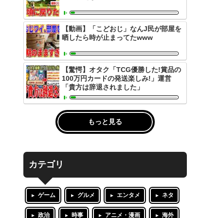
【動画】「こどおじ」なんJ民が部屋を
晒したら時が止まってたwww
【驚愕】オタク「TCG優勝した!賞品の
100万円カードの発送楽しみ!」運営
「貴方は辞退されました」
もっと見る
カテゴリ
ゲーム
グルメ
エンタメ
ネタ
政治
時事
アニメ・漫画
海外