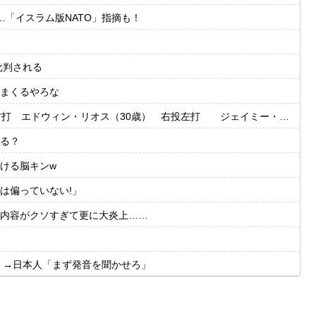
「イスラム版NATO」指摘も！
批判される
まくるやろな
・リオス（30歳） 右投左打 ジェイミー・ウェストブルック（29歳） 右投右打
る？
ける脳キンw
は偏っていない!」
内容がクソすぎて更に大炎上……
」→日本人「まず発音を聞かせろ」