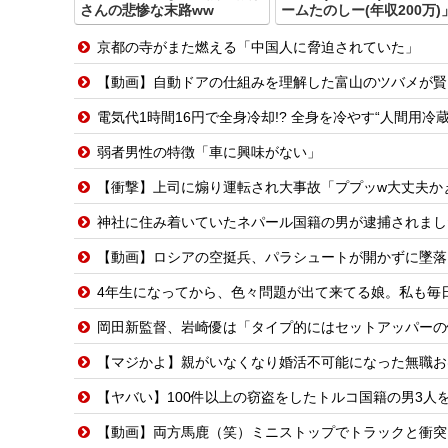
さんの悲惨な末路ww
ームたのしー(年収200万)
京都の寺がまた燃える「中国人に脅迫されていた」
【動画】自動ドアの仕組みを理解した富山のツバメが賢
電気代1時間16円で全身冷却!? 全身を冷やす“人間用
弱者男性の特徴「車に興味がない」
【衝撃】上司に煽り運転され大事故「ププッw大丈夫かぁ〜
神社に住み着いていたネパール国籍の男が逮捕されました
【動画】ロシアの空挺兵、パラシュートが開かずに墜落
4年生になってから、色々問題が出て来てる娘。私も毎日
岡田新監督、岩崎優は「タイプ的にはセットアッパーの
【マジかよ】親がいなくなり婚活不可能になった無職お
【ヤバい】100件以上の窃盗をしたトルコ国籍の男3人を逮
【動画】両方馬鹿（笑）ミニストップでトラックと衝突