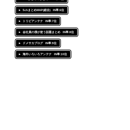
5chまとめMAP(総合)
IN率:6位
トリビアンテナ
IN率:7位
会社員の僕が使う話題まとめ
IN率:8位
ドメサカブログ
IN率:9位
海外いろいろアンテナ
IN率:10位