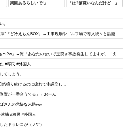
」
楽園あるらしいで!」
「は?猫嫌いなんだけど…」
い。
冷蔵庫”『ど冷えもんBOX』→工事現場やゴルフ場で導入続々と話題
?w」→俺「あなたのせいで玉突き事故発生してますが」「え!?」
 #移民 #外国人
してしまう。
怒鳴り続けるのに疲れて体調崩し...
位置が一番合うてる」←おーん
ばさんの悲惨な末路ww
捕 #移民 #外国人
したドラレコが（ノ∇`）