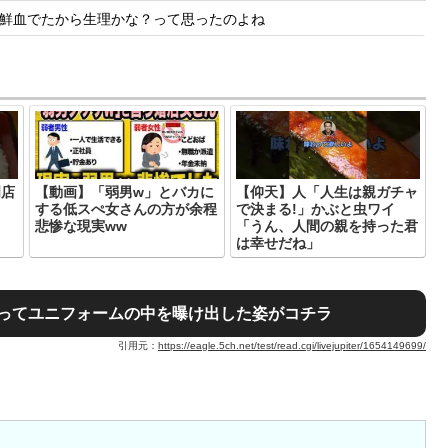
鮮血でたから生理かな？って思ったのよね
門店
【動画】「弱男w」とバカに
【仰天】人「人生は親ガチャ
する低スぺ女さんの方が余程
で決まる!」かぶと虫ワイ
悲惨な現実ww
「うん、人間の親を持った君
は幸せだね」
ってユニフォームの中を曝け出した姿がコチラ
引用元：
https://eagle.5ch.net/test/read.cgi/livejupiter/1654149699/