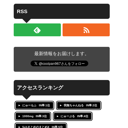
RSS
最新情報をお届けします。
アクセスランキング
にゅーもふ
IN率:1位
我無ちゃんねる
IN率:2位
1000mg
IN率:3位
にゅーぷる
IN率:4位
5chまとめのまとめX
IN率:5位