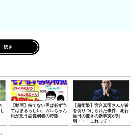
続き
油
【動画】持てない男は必ず当
【超衝撃】宮台真司さんが首
てし
てはまるらしい。ガルちゃん
を切りつけられた事件、犯行
民が思う恋愛弱者の特徴
当日の驚きの新事実が判
明・・・これって・・・
」