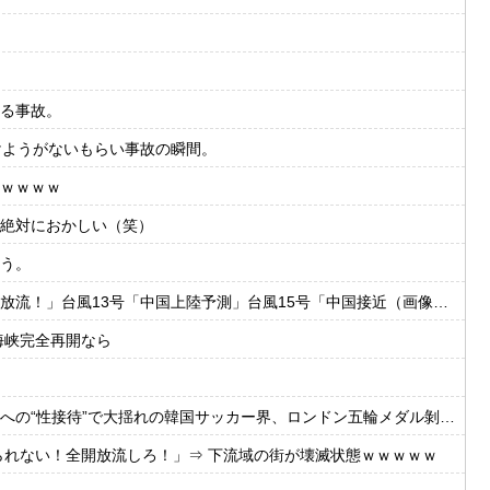
る事故。
けようがないもらい事故の瞬間。
ｗｗｗｗ
絶対におかしい（笑）
う。
国上陸予測」台風15号「中国接近（画像」中国「台風同時上陸！（穀物生産が壊滅危機」→
海峡完全再開なら
大揺れの韓国サッカー界、ロンドン五輪メダル剝奪の可能性に戦々恐々「前例がない」
られない！全開放流しろ！」⇒ 下流域の街が壊滅状態ｗｗｗｗｗ