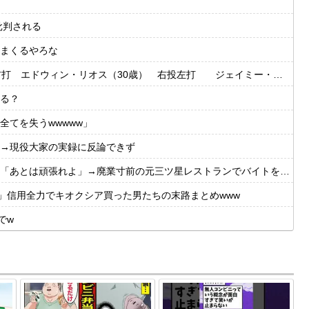
批判される
まくるやろな
・リオス（30歳） 右投左打 ジェイミー・ウェストブルック（29歳） 右投右打
る？
てを失うwwwww」
→現役大家の実録に反論できず
とは頑張れよ」→廃業寸前の元三ツ星レストランでバイトを始めた結果
」信用全力でキオクシア買った男たちの末路まとめwww
でw