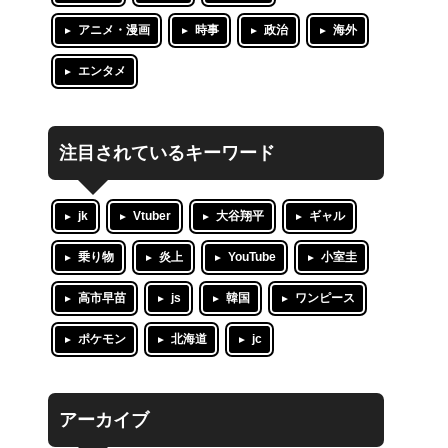
アニメ・漫画
時事
政治
海外
エンタメ
注目されているキーワード
jk
Vtuber
大谷翔平
ギャル
乗り物
炎上
YouTube
小室圭
高市早苗
js
韓国
ワンピース
ポケモン
北海道
jc
アーカイブ