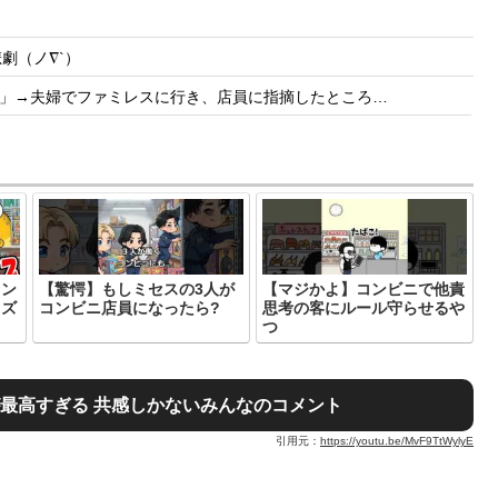
劇（ノ∇`）
」→夫婦でファミレスに行き、店員に指摘したところ…
コン
【驚愕】もしミセスの3人が
【マジかよ】コンビニで他責
イズ
コンビニ店員になったら?
思考の客にルール守らせるや
つ
最高すぎる 共感しかないみんなのコメント
引用元：
https://youtu.be/MvF9TtWylyE