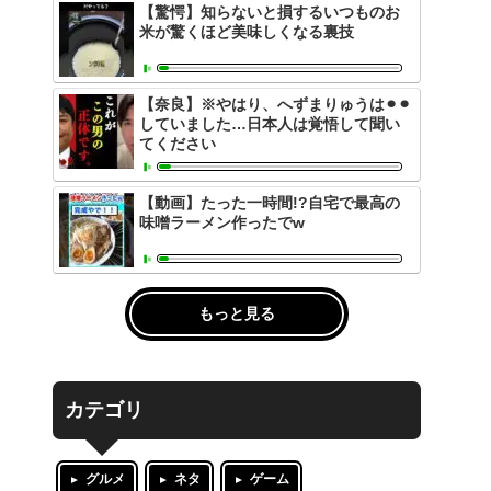
【驚愕】知らないと損するいつものお
米が驚くほど美味しくなる裏技
【奈良】※やはり、へずまりゅうは⚫︎⚫︎
していました…日本人は覚悟して聞い
てください
【動画】たった一時間!?自宅で最高の
味噌ラーメン作ったでw
もっと見る
カテゴリ
グルメ
ネタ
ゲーム