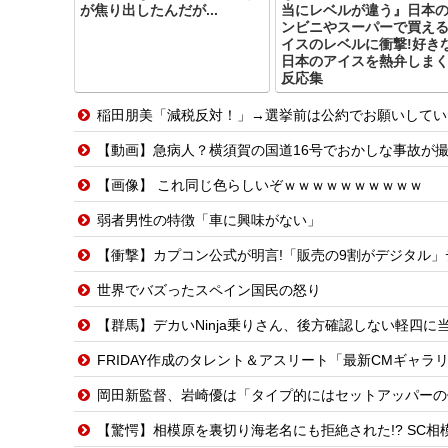
が焦り出したんだが...
当にレベルが違う』日本
ンビニやスーパーで買え
イスのレベルに衝撃!好き
日本のアイスを熱弁しま
反応集
稲田朋美「減税反対！」→選挙前は公約でお願いしてい
【動画】急病人？横須賀の国道16号でおかしな事故が
【画像】 これ同じ色らしいぞｗｗｗｗｗｗｗｗｗｗ
弱者男性の特徴「車に興味がない」
【衝撃】カプコン公式が明言!「販売の9割がデジタル
世界でバズったスペイン国民の怒り
【群馬】デカいNinja乗りさん、後方確認しない軽四に
FRIDAY作成のタレント＆アスリート「最新CMギャラ
岡田新監督、岩崎優は「タイプ的にはセットアッパーの
【驚愕】相模原を裏切り海老名にも拒絶された!? SC