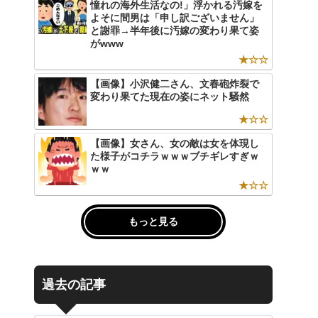
憧れの海外生活なの!」浮かれる汚嫁を
よそに間男は「申し訳ございません」
と謝罪→半年後に汚嫁の変わり果て姿
がwww
★☆☆
【画像】小沢健二さん、文春砲炸裂で
変わり果てた現在の姿にネット騒然
★☆☆
【画像】女さん、女の敵は女を体現し
た様子がコチラｗｗｗブチギレすぎｗ
ｗｗ
★☆☆
もっと見る
過去の記事