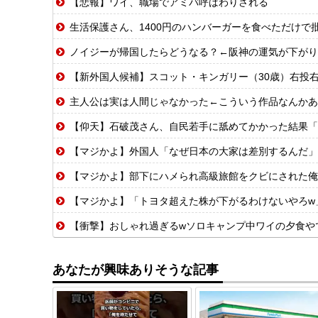
【悲報】ワイ、職場でアミバ呼ばわりされる
生活保護さん、1400円のハンバーガーを食べただけで
ノイジーが帰国したらどうなる？←阪神の運気が下がり
【新外国人候補】スコット・キンガリー（30歳）右投右打 エドウィン
主人公は実は人間じゃなかった←こういう作品なんかあ
【仰天】石破茂さん、自民若手に舐めてかかった結果「全
【マジかよ】外国人「なぜ日本の大家は差別するんだ」
【マジかよ】部下にハメられ高級旅館をクビにされた俺「あ
【マジかよ】「トヨタ超えた株が下がるわけないやろw
【衝撃】おしゃれ過ぎるwソロキャンプ中ワイの夕食や
あなたが興味ありそうな記事