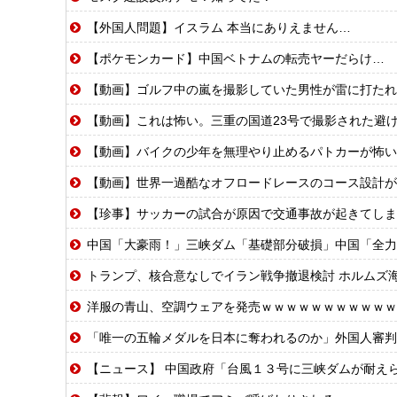
【外国人問題】イスラム 本当にありえません…
【ポケモンカード】中国ベトナムの転売ヤーだらけ…
【動画】ゴルフ中の嵐を撮影していた男性が雷に打たれ
【動画】これは怖い。三重の国道23号で撮影された避
【動画】バイクの少年を無理やり止めるパトカーが怖い
【動画】世界一過酷なオフロードレースのコース設計が
【珍事】サッカーの試合が原因で交通事故が起きてしま
中国「大豪雨！」三峡ダム「基礎部分破損」中国「全力放流！」台風13号「中
トランプ、核合意なしでイラン戦争撤退検討 ホルムズ
洋服の青山、空調ウェアを発売ｗｗｗｗｗｗｗｗｗｗｗ
「唯一の五輪メダルを日本に奪われるのか」外国人審判への“性接待”で
【ニュース】 中国政府「台風１３号に三峡ダムが耐え