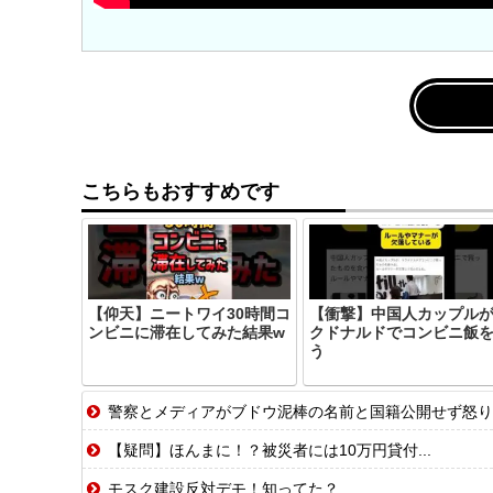
こちらもおすすめです
【仰天】ニートワイ30時間コ
【衝撃】中国人カップル
ンビニに滞在してみた結果w
クドナルドでコンビニ飯
う
警察とメディアがブドウ泥棒の名前と国籍公開せず怒り
【疑問】ほんまに！？被災者には10万円貸付...
モスク建設反対デモ！知ってた？