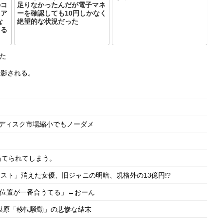
のコ
足りなかったんだが電子マネ
るア
ーを確認しても10円しかなく
な
絶望的な状況だった
くる
た
撮影される。
」ディスク市場縮小でもノーダメ
当てられてしまう。
リスト」消えた女優、旧ジャニの明暗、規格外の13億円!?
位置が一番合うてる」←おーん
相模原「移転騒動」の悲惨な結末