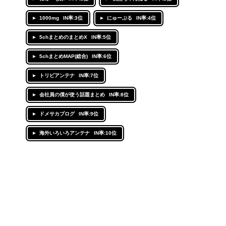
1000mg
IN率:3位
にゅーぷる
IN率:4位
5chまとめのまとめX
IN率:5位
5chまとめMAP(総合)
IN率:6位
トリビアンテナ
IN率:7位
会社員の僕が使う話題まとめ
IN率:8位
ドメサカブログ
IN率:9位
海外いろいろアンテナ
IN率:10位