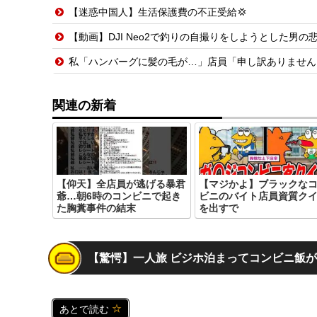
【迷惑中国人】生活保護費の不正受給💢
【動画】DJI Neo2で釣りの自撮りをしようとした男の悲
私「ハンバーグに髪の毛が…」店員「申し訳ありません
関連の新着
【仰天】全店員が逃げる暴君
【マジかよ】ブラックな
爺…朝6時のコンビニで起き
ビニのバイト店員資質ク
た胸糞事件の結末
を出すで
【驚愕】一人旅 ビジホ泊まってコンビニ飯が
あとで読む