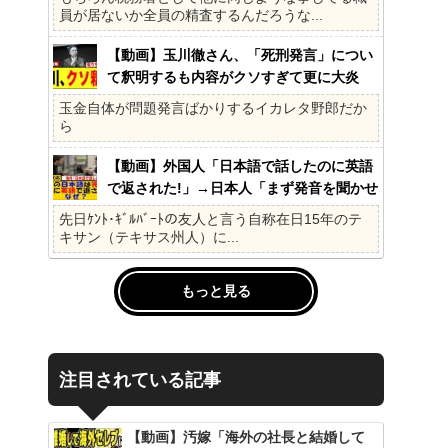
員が居ないか全員の精査するんだろうな...
【動画】玉川徹さん、「死刑発言」につい
て釈明するも内容がクソすぎて更に大炎
上……
玉金自体が問題発言ばかりするイカレタ野郎だか
ら
【動画】外国人「日本語で話したのに英語
で返された!」→日本人「まず発音を聞かせ
ろ」
先日ｹﾝﾄ･ｷﾞﾙﾊﾞｰﾄの友人と言う自称在日15年のテ
キサン（テキサス州人）に...
もっと見る
注目されている記事
【動画】汚嫁「海外の社長と結婚して