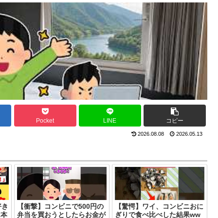
Pocket
LINE
コピー
2026.08.08
2026.05.13
好き
【衝撃】コンビニで500円の
【驚愕】ワイ、コンビニおに
は本
弁当を買おうとしたらお金が
ぎりで食べ比べした結果ww