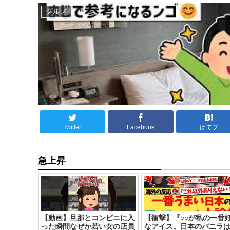
グルメ
Twitter
Facebook
はてブ
急上昇
【動画】旦那とコンビニに入
【衝撃】『○○が私の一番
った瞬間なぜか若い女の店員
なアイス。日本のバニラ