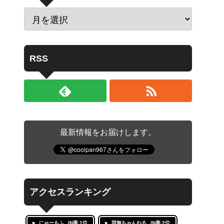
RSS
最新情報をお届けします。
アクセスランキング
にゅーもふ
IN率:1位
我無ちゃんねる
IN率:2位