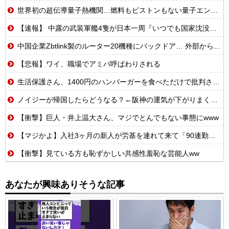
世界初の超伝導量子熱機関…燃料もピストンもない量子エンジンが回った！
【速報】 中露の武装軍艦4隻が日本一周『いつでも国家沈没させられるぞ』
中国企業Zbtlink製のルーター20機種にバックドア… 外部から完全制御のおそれ
【悲報】ワイ、職場でアミバ呼ばわりされる
生活保護さん、1400円のハンバーガーを食べただけで批判される
ノイジーが帰国したらどうなる？←阪神の運気が下がりまくるやろな
【衝撃】巨人・井上温大さん、マジでとんでもない事態にwww
【マジかよ】入社3ヶ月の新人が労基を連れて来て「90連勤させられました」「労働基準法違反です」→俺「彼は30連休中ですが?」
【衝撃】見ている方も恥ずかしい共感性羞恥な芸能人ww
あなたが興味ありそうな記事