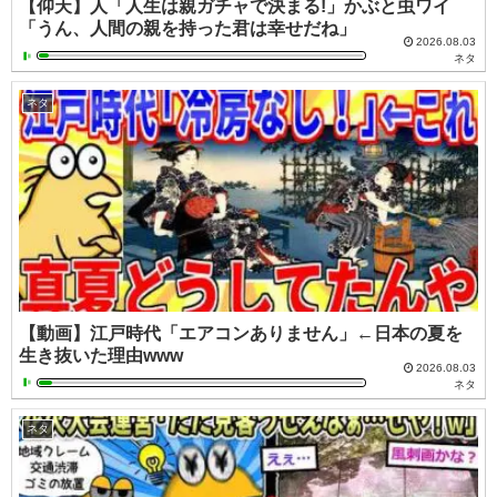
【仰天】人「人生は親ガチャで決まる!」かぶと虫ワイ
「うん、人間の親を持った君は幸せだね」
2026.08.03
ネタ
ネタ
【動画】江戸時代「エアコンありません」←日本の夏を
生き抜いた理由www
2026.08.03
ネタ
ネタ