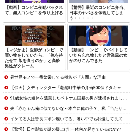
【動画】コンビニ夜勤バックれ
【驚愕】最近のコンビニ弁当、
て、無人コンビニを作り上げる
日本のヤバさを体現してしま
う・・・・・
【マジかよ】医師がコンビニで
【動画】コンビニでバイトして
買い物をしていたら、「俺を待
いたら忘れ物したと営業風の女
たせて 飯を食うのか」と高齢
がのりこんできた
男性がクレーム
異世界モノで一番繁栄してる種族が『人間』な理由
【仰天】女ディレクター「老舗町中華の弁当500個ドタキャンw賠償ルールないから無罪でーすw」→常連の俺が電話一本で「全員招集」した結果、店前に高級車の列がw
91歳女性の遺体を遺棄したベトナム国籍の男が逮捕されました #移民 #外国人
夫「赤ちゃん俺に似てないな～本当に俺の子？」私「当たり前じゃん！」義両親「アンタが赤ちゃんの頃にそっくりよ」夫「うーん…」←私の理解や寛容な心が足りないのでしょうか？
イケてる人は皆長ズボン履いてる。暑い中でも我慢して長ズボン履いてる。半ズボンはモテ無い。厳しいって
【驚愕】日本製鉄が謎の爆上げ!!一体何が起きているのか??