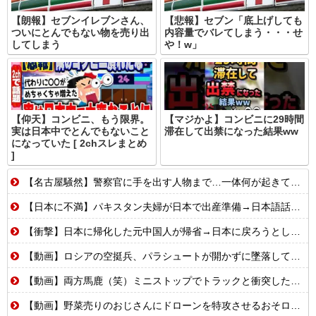
【朗報】セブンイレブンさん、
【悲報】セブン「底上げしても
ついにとんでもない物を売り出
内容量でバレてしまう・・・せ
してしまう
や！w」
【仰天】コンビニ、もう限界。
【マジかよ】コンビニに29時間
実は日本中でとんでもないこと
滞在して出禁になった結果ww
になっていた [ 2chスレまとめ
]
【名古屋騒然】警察官に手を出す人物まで…一体何が起きているのか #外国人 #共生社会 #japan
【日本に不満】パキスタン夫婦が日本で出産準備→日本語話せないため病院に断られる
【衝撃】日本に帰化した元中国人が帰省→日本に戻ろうとしたら…
【動画】ロシアの空挺兵、パラシュートが開かずに墜落してしまう。
【動画】両方馬鹿（笑）ミニストップでトラックと衝突したドラレコが（ノ∇`）
【動画】野菜売りのおじさんにドローンを特攻させるおそロシア。