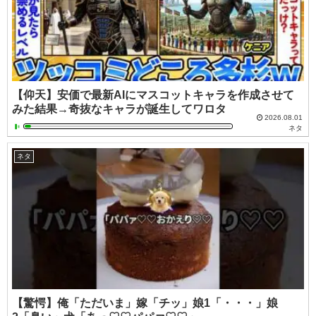
【仰天】安価で最新AIにマスコットキャラを作成させて
みた結果→奇抜なキャラが誕生してワロタ
2026.08.01
ネタ
ネタ
【驚愕】俺「ただいま」嫁「チッ」娘1「・・・」娘