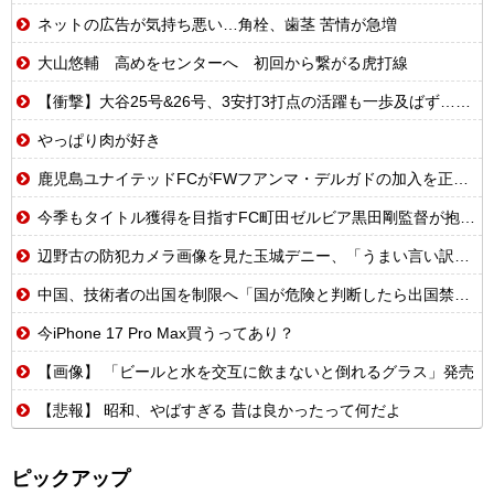
ネットの広告が気持ち悪い…角栓、歯茎 苦情が急増
大山悠輔 高めをセンターへ 初回から繋がる虎打線
【衝撃】大谷25号&26号、3安打3打点の活躍も一歩及ばず…それでも希望を見出すLADファン反応集 MLB2026シーズン 8.
やっぱり肉が好き
鹿児島ユナイテッドFCがFWフアンマ・デルガドの加入を正式発表 「皆さんに最高の喜びを届けられるよう頑張ります！」
今季もタイトル獲得を目指すFC町田ゼルビア黒田剛監督が抱負を語る
辺野古の防犯カメラ画像を見た玉城デニー、「うまい言い訳が思いつかなかったからそれかよ」と有権者を呆れさせるコメントを……
中国、技術者の出国を制限へ「国が危険と判断したら出国禁止」
今iPhone 17 Pro Max買うってあり？
【画像】 「ビールと水を交互に飲まないと倒れるグラス」発売
【悲報】 昭和、やばすぎる 昔は良かったって何だよ
ピックアップ