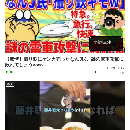
新着の記事
【驚愕】撮り鉄にケンカ売ったなんJ民、謎の電車攻撃に
敗れてしまうwww
2026.08.07
ネタ
ネタ