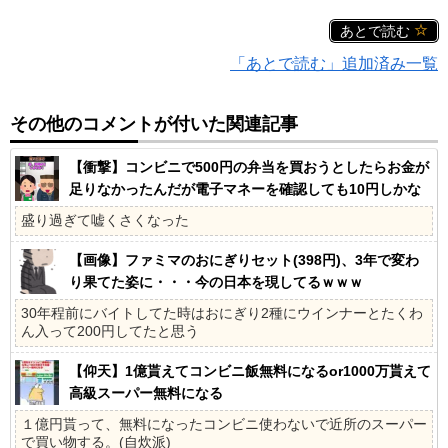
あとで読む
「あとで読む」追加済み一覧
その他のコメントが付いた関連記事
【衝撃】コンビニで500円の弁当を買おうとしたらお金が
足りなかったんだが電子マネーを確認しても10円しかな
く絶望的な状況だった
盛り過ぎて嘘くさくなった
【画像】ファミマのおにぎりセット(398円)、3年で変わ
り果てた姿に・・・今の日本を現してるｗｗｗ
30年程前にバイトしてた時はおにぎり2種にウインナーとたくわ
ん入って200円してたと思う
【仰天】1億貰えてコンビニ飯無料になるor1000万貰えて
高級スーパー無料になる
１億円貰って、無料になったコンビニ使わないで近所のスーパー
で買い物する。(自炊派)