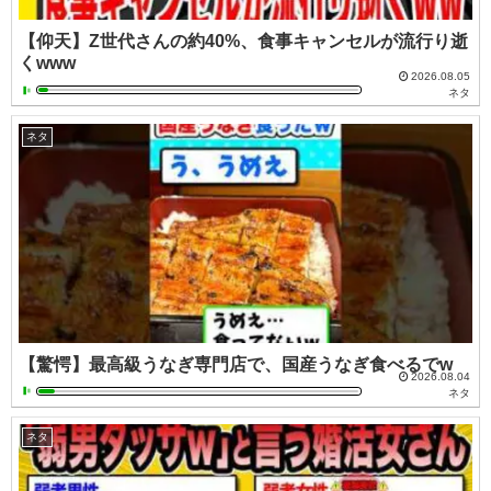
【仰天】Z世代さんの約40%、食事キャンセルが流行り逝
くwww
2026.08.05
ネタ
ネタ
【驚愕】最高級うなぎ専門店で、国産うなぎ食べるでw
2026.08.04
ネタ
ネタ