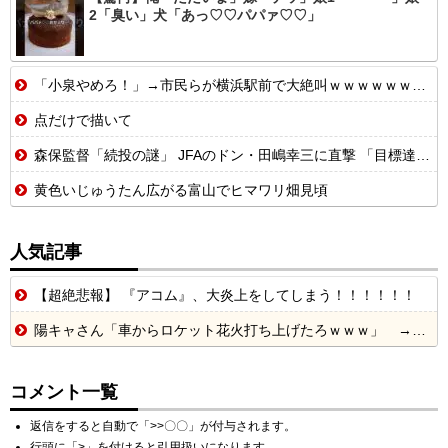
2「臭い」犬「あっ♡♡パパァ♡♡」
「小泉やめろ！」→市民らが横浜駅前で大絶叫ｗｗｗｗｗｗｗｗ
点だけで描いて
森保監督「続投の謎」 JFAのドン・田嶋幸三に直撃 「目標達成できなかったからと言って消す必要は無い」 守田英正にも言及
黄色いじゅうたん広がる富山でヒマワリ畑見頃
人気記事
【超絶悲報】 『アコム』、大炎上をしてしまう！！！！！！
陽キャさん「車からロケット花火打ち上げたろｗｗｗ」 → サンルーフが閉まっていて無事車内に発射
コメント一覧
返信をすると自動で「>>〇〇」が付与されます。
行頭に「>」を付けると引用扱いになります。