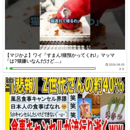
【マジかよ】ワイ「すまん!猫預かってくれ!」マッマ
「は?猫嫌いなんだけど…」
2026.08.05
ネタ
ネタ