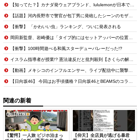
【知ってた？】カナダ発ウェアブランド、lululemonが日本でオープン→店名は日本差別からできた？
【話題】河内長野市で警官が包丁男に発砲したシーンのモザ無し映像が公開される。
【衝撃】 「かわいい虫」ランキング、ついに発表される
岡田新監督、岩崎優は「タイプ的にはセットアッパーの位置が一番合うてる」←おーん
【衝撃】100時間遊べる和風スターデューバレーだった!?
イスラム指導者が授業!? 憲法違反だと批判殺到【さくらの解説】
【動画】メキシコのインフルエンサー、ライブ配信中に襲撃されて死亡。
【日向坂46】 今回はお手頃価格？日向坂46とBEAMSのコラボが決定！！
関連の新着
【驚愕】一人旅 ビジホ泊まっ
【仰天】全店員が逃げる暴君