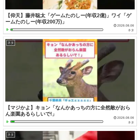
【仰天】藤井聡太「ゲームたのしー(年収2億)」ワイ「ゲ
ームたのしー(年収200万)」
2026.08.06
ネタ
ネタ
【マジかよ】キョン「なんかあっちの方に全然敵がおら
ん楽園あるらしいで!」
2026.08.06
ネタ
ネタ