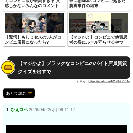
てコンビニ飯が最高すぎる 共
爺…朝6時のコンビニで起きた
感しかないみんなのコメント
胸糞事件の結末
【驚愕】もしミセスの3人がコ
【マジかよ】コンビニで他責思
ンビニ店員になったら?
考の客にルール守らせるやつ
【マジかよ】ブラックなコンビニのバイト店員資質
クイズを出すで
引用元：
https://youtu.be/fWLdMdi50Jw
あとで読む
1:
ひえコペ
2026/04/22(水) 09:11:17