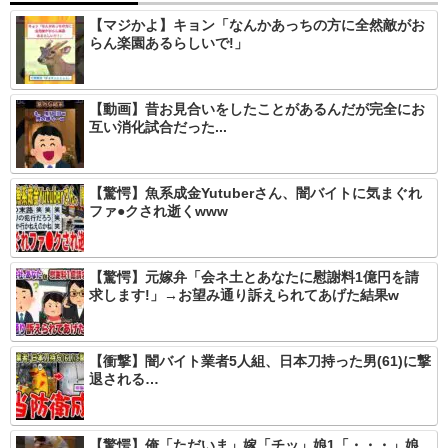
【マジかよ】キョン「なんかあっちの方に全然敵がお
らん楽園あるらしいで!」
【動画】昔お見合いをしたことがあるんだが完全にお
互い消化試合だった...
【驚愕】魚系成金Yutuberさん、闇バイトに気まぐれ
ファ●クされ逝くwww
【驚愕】元嫁弁「会ネ土とあなたに慰謝料1億円を請
求します!」→お望み通り訴えられてあげた結果w
【衝撃】闇バイト業者5人組、日本刀持った男(61)に撃
退される…
【驚愕】俺「ただいま」嫁「チッ」娘1「・・・」娘