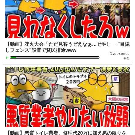
【動画】花火大会「ただ見客うぜえなぁ…せや!」→"目隠
しフェンス"設置で貧民排除www
2026.08.02
ネタ
ネタ
【動画】悪質トイレ業者、修理代20万に加え悪の限りを