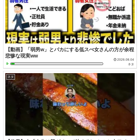
【動画】「弱男w」とバカにする低スぺ女さんの方が余程
悲惨な現実ww
2026.08.04
ネタ
ネタ