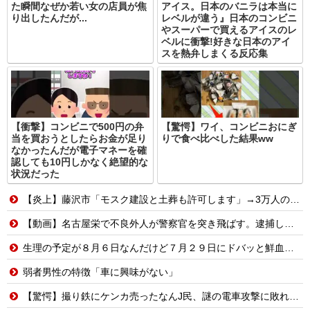
た瞬間なぜか若い女の店員が焦
アイス。日本のバニラは本当に
り出したんだが...
レベルが違う』日本のコンビニ
やスーパーで買えるアイスのレ
ベルに衝撃!好きな日本のアイ
スを熱弁しまくる反応集
【衝撃】コンビニで500円の弁
【驚愕】ワイ、コンビニおにぎ
当を買おうとしたらお金が足り
りで食べ比べした結果ww
なかったんだが電子マネーを確
認しても10円しかなく絶望的な
状況だった
【炎上】藤沢市「モスク建設と土葬も許可します」→3万人の反対署名も却下
【動画】名古屋栄で不良外人が警察官を突き飛ばす。逮捕しろやｗｗｗ
生理の予定が８月６日なんだけど７月２９日にドバッと鮮血でたから生理かな？って思ったのよね
弱者男性の特徴「車に興味がない」
【驚愕】撮り鉄にケンカ売ったなんJ民、謎の電車攻撃に敗れてしまうwww