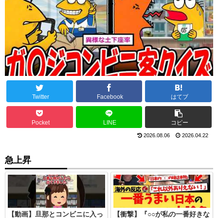
Twitter
Facebook
はてブ
Pocket
LINE
コピー
2026.08.06
2026.04.22
急上昇
【動画】旦那とコンビニに入っ
【衝撃】『○○が私の一番好きな