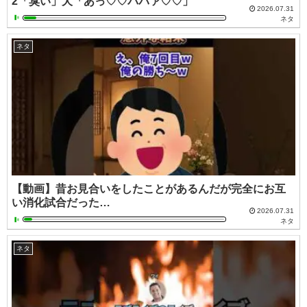
2「臭い」犬「あっ♡♡パパァ♡♡」
2026.07.31
ネタ
ネタ
【動画】昔お見合いをしたことがあるんだが完全にお互
い消化試合だった…
2026.07.31
ネタ
ネタ