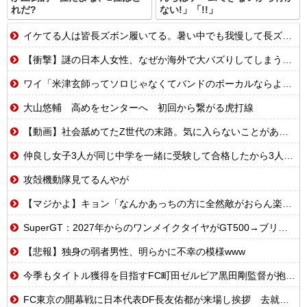
れだ?
ない!」「!!」
イケてる人は皆長ズボン履いてる。暑い中でも我慢して長ズボン履いてる。半ズボンはモテ無い。厳しいって
【衝撃】謎の日本人女性、なぜか海外で大バズりしてしまうwww
ワイ「米津玄師ってソロじゃなくてバンドのボーカルならよかったよね」
大山悠輔 高めをセンターへ 初回から繋がる虎打線
【動画】社会舐めてたZ世代の末路。気に入らないことがあれば退職代行で即退職!理想の職場を求め続けた結果
仲良し女子3人が同じ中学を一緒に受験して合格したから3人で進学するんだってと言ってる
攻殻機動隊見てるんやが
【マジかよ】キョン「なんかあっちの方に全然敵がおらん楽園あるらしいで!」
SuperGT：2027年からのワンメイクタイヤがGT500→ブリヂストン、GT300→ダンロップに決まったわけだが
【悲報】独身の弱者男性、明らかに不幸の模様www
今季もタイトル獲得を目指すFC町田ゼルビア黒田剛監督が抱負を語る
FC東京の開幕戦に日本代表DF長友佑都が来場し挨拶 去就に注目集まる