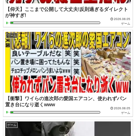
【仰天】ここまで公開して大丈夫!反則過ぎるダイレクト
が神すぎ!
2026.08.05
ゲーム
ゲーム
【衝撃】ワイらの進次郎の愛国エアコン、使われずパン
置き台になり逝くwww
2026.08.05
ゲーム
ゲーム