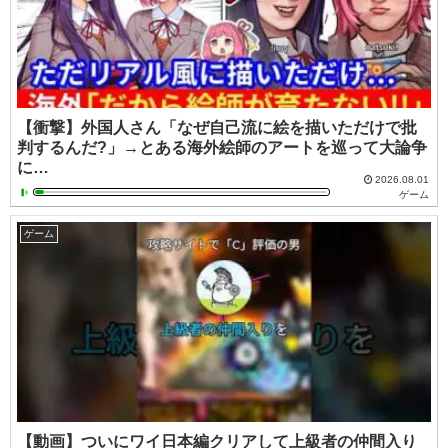
【衝撃】外国人さん「なぜ自己流に絵を描いただけで批
判するんだ?」→とある海外絵師のアートを巡って大論争
に…
2026.08.01
ゲーム
ゲーム
【動画】ついにワイ日本編クリアして上級者の仲間入り