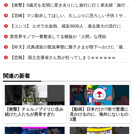
【衝撃】0歳児を玄関に置き去りにし旅行に行く弟夫婦「旅行中、1ヶ月世話しろw」18年後に返せと言われ「お前らの子供、捨てたよ?」「は!?」
【宮崎】マジ勘弁してほしい。久しぶりに恐ろしい子供ミサイルを見た。
【コンゴ】 エボラ出血熱、感染3600人…過去最大の流行に
異世界モノで一番繁栄してる種族が『人間』な理由
【仰天】式典遅延の緊急事態に雅子さまが陛下へかけた「最高の一言」とは? 楽曲提供:株式会社FLMusic
【悲報】 国土交通省さん気が狂ってしまうｗｗｗｗｗｗ
関連の新着
【衝撃】チェルノブイリに住み
【動画】日本だけ!?街で普通に
続けた人たちが異常すぎた
見かけるのに、海外にないもの
3選