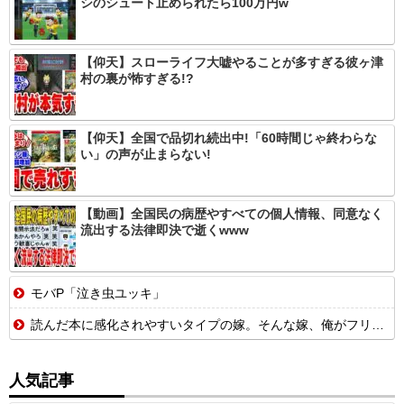
シのシュート止められたら100万円w
【仰天】スローライフ大嘘やることが多すぎる彼ヶ津
村の裏が怖すぎる!?
【仰天】全国で品切れ続出中!「60時間じゃ終わらな
い」の声が止まらない!
【動画】全国民の病歴やすべての個人情報、同意なく
流出する法律即決で逝くwww
モバP「泣き虫ユッキ」
読んだ本に感化されやすいタイプの嫁。そんな嫁、俺がフリン物の愛憎劇を読むとこうなった→
人気記事