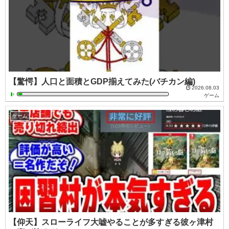
【驚愕】人口と面積とGDP揃えてみた(バチカン編)
2026.08.03
ゲーム
ゲーム
【仰天】スローライフ大嘘やることが多すぎる彼ヶ津村