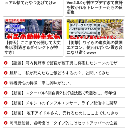
ュアル捨てたやつあげてけw
Ver.2.0.0が神アプデすぎて度肝
を抜かれるトレーナーたちの反
応集
【仰天】ここまで公開して大丈
【衝撃】ワイらの進次郎の愛国
夫!反則過ぎるダイレクトが神
エアコン、使われずパン置き台
すぎ!
になり逝くwww
【話題】河内長野市で警官が包丁男に発砲したシーンのモザ無し映像が公開される。
旦那に「私が死んだらご飯どうするの？」と聞いてみた
弱者男性の特徴「車に興味がない」
【動画】スクーバル6回自責2も打線沈黙で5連敗に。毎年恒例の苦しい時期に入るドジャースファン
【動画】メキシコのインフルエンサー、ライブ配信中に襲撃されて死亡。
【動画】 地下アイドルさん、売れるためにここまでしなきゃいけないと判明…………………
岡田新監督、岩崎優は「タイプ的にはセットアッパーの位置が一番合うてる」←おーん