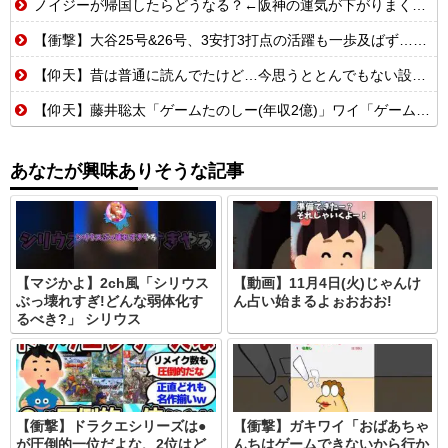
ノイジーが帰国したらどうなる？←阪神の運気が下がりまくるやろな
【衝撃】大谷25号&26号、3安打3打点の活躍も一歩及ばず…それでも希望を見出すLADファン反応集 MLB2026シーズン 8.
【仰天】昔は普通に読んでたけど…今思うととんでもない設定の少女漫画
【仰天】藤井聡太「ゲームたのしー(年収2億)」ワイ「ゲームたのしー(年収200万)」
あなたが興味ありそうな記事
【マジかよ】2ch風「シリウス
【動画】11月4日(火)じゃんけ
ぶっ壊れすぎ!どんな弱体化す
ん占い始まるよぉおおお!
るべき?」 シリウス
【衝撃】ドラクエシリーズは●
【衝撃】ガキワイ「おばあちゃ
が圧倒的一位だよな、2位はど
んちはゲームできないから行か