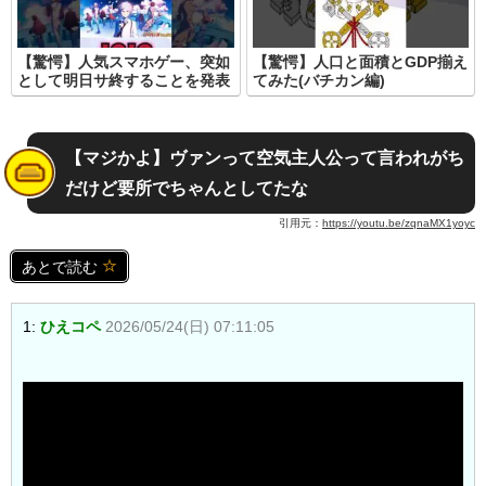
【驚愕】人気スマホゲー、突如
【驚愕】人口と面積とGDP揃え
として明日サ終することを発表
てみた(バチカン編)
【マジかよ】ヴァンって空気主人公って言われがち
だけど要所でちゃんとしてたな
引用元：
https://youtu.be/zqnaMX1yoyc
あとで読む
1:
ひえコペ
2026/05/24(日) 07:11:05