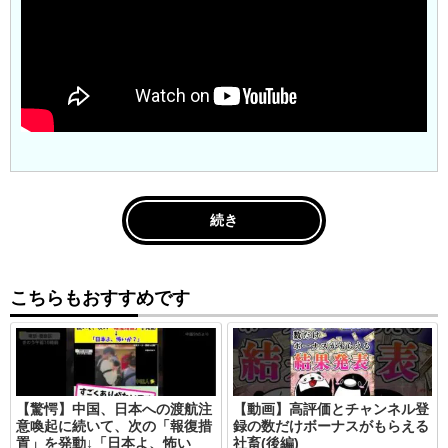
続き
こちらもおすすめです
【驚愕】中国、日本への渡航注
【動画】高評価とチャンネル登
意喚起に続いて、次の「報復措
録の数だけボーナスがもらえる
置」を発動↓「日本よ、怖い
社畜(後編)