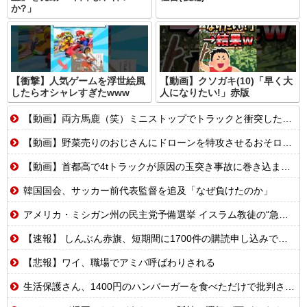
か?」
【衝撃】人気ゲームを浮世絵風
【動画】クソガキ(10)「早く大
したらオシャレすぎたwww
人になりたい!」赤版
【動画】両方馬鹿（笑）ミニストップでトラックと衝突したドラレコが（ノ∇`）
【動画】野菜売りのおじさんにドローンを特攻させるおそロシア。
【動画】首都高で4tトラックが原因の玉突き事故に巻き込まれた軽バンの車載。
韓国国会、サッカー前代表監督を追及「なぜ負けたのか」
アメリカ・ミシガン州の民主党予備選挙 イスラム教徒の“急進左派”候補が勝利確実に⋯トランプ氏は批判
【速報】 しんぶん赤旗、短期間に1700件の購読申し込みで嬉し泣き→「うそでーす」虚偽申し込みと判明→ 共産党が刑事告訴「厳重な処罰を求める」
【悲報】ワイ、職場でアミバ呼ばわりされる
生活保護さん、1400円のハンバーガーを食べただけで批判される