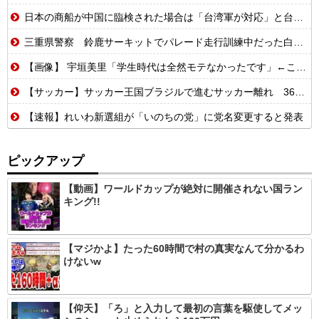
日本の商船が中国に臨検された場合は「台湾軍が対応」と台湾軍トップ！
三重県警察 鈴鹿サーキットでパレード走行訓練中だった白バイが転倒事故 20代の女性隊員が重傷 白バイ乗車歴4カ月 [8/6]
【画像】 宇垣美里「学生時代は全然モテなかったです」←これほんまかぁ？w w w w w w w w
【サッカー】サッカー王国ブラジルで進むサッカー離れ 36％が「関心なし」...
【速報】れいわ新選組が「いのちの党」に党名変更すると発表
ピックアップ
【動画】ワールドカップが絶対に開催されない国ラン
キング!!
【マジかよ】たった60時間で村の真実なんて分かるわ
けないw
【仰天】「ろ」と入力して最初の言葉を駆使してメッ