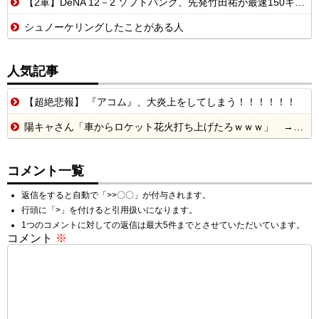
【2軍】DeNA 12－2 ソフトバンク、先発竹田祐が最速150キロストレートで6回無失点！打線は5回6者連続ヒット・全員出塁の9点で圧勝
シュノーケリングしたことがある人
人気記事
【超絶悲報】 『アコム』、大炎上をしてしまう！！！！！！
陽キャさん「車からロケット花火打ち上げたろｗｗｗ」 → サンルーフが閉まっていて無事車内に発射
コメント一覧
返信をすると自動で「>>〇〇」が付与されます。
行頭に「>」を付けると引用扱いになります。
1つのコメントに対しての返信は最大5件までとさせていただいています。
コメント
※