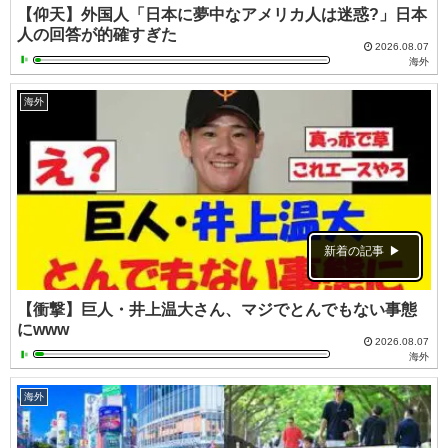
【仰天】外国人「日本に夢中なアメリカ人は迷惑?」日本
人の回答が的確すぎた
2026.08.07
海外
海外
新着の記事
【衝撃】巨人・井上温大さん、マジでとんでもない事態
にwww
2026.08.07
海外
海外