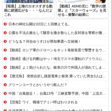
【暗黒】上海のカオスすぎる動
【動画】ADHD児に『数学の授
画に絶望広がる・・・なんだよ
業』と『スターウォーズ』を見
これ
せる→衝撃の結果に
日本の神社仏閣が22日に１回燃えてる。
公園を不法占拠をして騒音を撒き散らした反対派を警察が撤去しました！
どうなる？河合ゆうすけが県知事選へ立候補！
【動画】ロシア軍のドローンをネット発射装置で撃墜するウクライナ。
【動画】逃げる判断はやっ！埼玉でスマホ運転のプリウスに当て逃げされる車載。
【動画】よく助けられたな。岐阜の川で外国人が溺れてしまう事故。
【鹿児島】 突然右折し路面電車と衝突 乗っていた男女3人は車を放置しダッシュで逃走中
グリーンコーラとかいうやつ飲んだ？
中国「台風接近！」台風13号「三峡直撃予測」中国「上流大洪水！（三峡上流」中国都市「8/5の映像（動画」三峡ダム「緊急放流（決壊危機」中国「下流大水害（震え声」→
【悲報】ワイ、職場でアミバ呼ばわりされる
生活保護さん、1400円のハンバーガーを食べただけで批判される