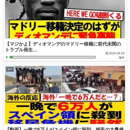
【マジかよ】ディオマンデのマドリー移籍に前代未聞の
トラブル発生…
2026.08.05
海外
海外
【動画】一晩で6万人がスペイン領に殺到…移民の大量越