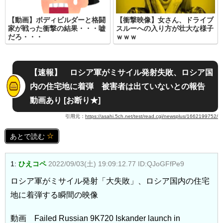
【動画】ボディビルダーと格闘
【衝撃映像】女さん、ドライブ
家が戦った衝撃の結果・・・嘘
スルーへの入り方が壮大な様子
だろ・・・
ｗｗｗ
【速報】 ロシア軍がミサイル発射失敗、ロシア国
内の住宅地に着弾 被害者は出ていないとの報告
動画あり [お断り★]
引用元：
https://asahi.5ch.net/test/read.cgi/newsplus/1662199752/
あとで読む
1:
ひえコペ
2022/09/03(土) 19:09:12.77 ID:QJoGFfPe9
ロシア軍がミサイル発射「大失敗」、ロシア国内の住宅
地に着弾する瞬間の映像
動画 Failed Russian 9K720 Iskander launch in