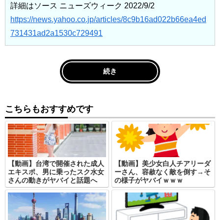
詳細はソース ニューズウィーク 2022/9/2
https://news.yahoo.co.jp/articles/8c9b16ad022b66ea4ed
731431ad2a1530c729491
続き
こちらもおすすめです
【動画】台湾で開催された成人
【動画】美少女白人チアリーダ
エキスポ、男に乗ったスク水女
ーさん、容赦なく敵を倒す→そ
さんの動きがヤバイと話題へ
の様子がヤバイｗｗｗ