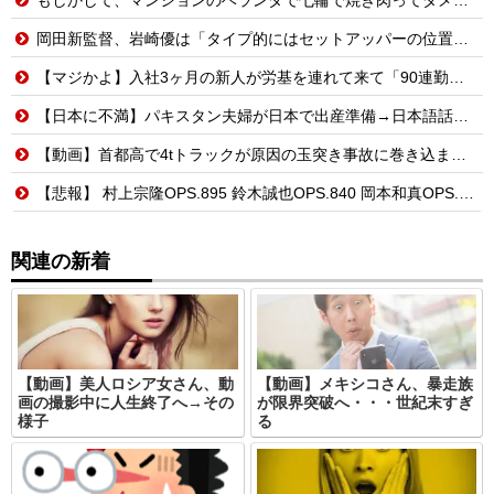
岡田新監督、岩崎優は「タイプ的にはセットアッパーの位置が一番合うてる」←おーん
【マジかよ】入社3ヶ月の新人が労基を連れて来て「90連勤させられました」「労働基準法違反です」→俺「彼は30連休中ですが?」
【日本に不満】パキスタン夫婦が日本で出産準備→日本語話せないため病院に断られる
【動画】首都高で4tトラックが原因の玉突き事故に巻き込まれた軽バンの車載。
【悲報】 村上宗隆OPS.895 鈴木誠也OPS.840 岡本和真OPS.742 吉田正尚OPS.740←これ
関連の新着
【動画】美人ロシア女さん、動
【動画】メキシコさん、暴走族
画の撮影中に人生終了へ→その
が限界突破へ・・・世紀末すぎ
様子
る