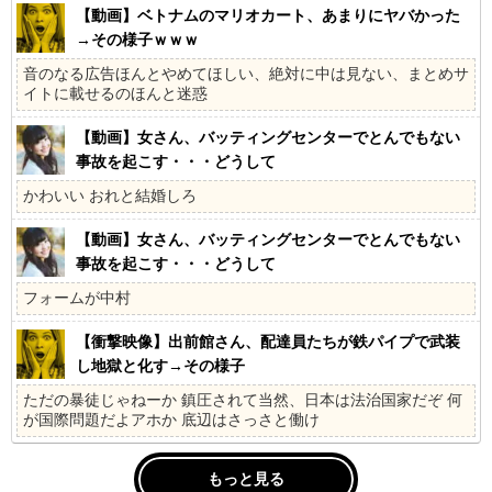
【動画】ベトナムのマリオカート、あまりにヤバかった
→その様子ｗｗｗ
音のなる広告ほんとやめてほしい、絶対に中は見ない、まとめサ
イトに載せるのほんと迷惑
【動画】女さん、バッティングセンターでとんでもない
事故を起こす・・・どうして
かわいい おれと結婚しろ
【動画】女さん、バッティングセンターでとんでもない
事故を起こす・・・どうして
フォームが中村
【衝撃映像】出前館さん、配達員たちが鉄パイプで武装
し地獄と化す→その様子
ただの暴徒じゃねーか 鎮圧されて当然、日本は法治国家だぞ 何
が国際問題だよアホか 底辺はさっさと働け
もっと見る