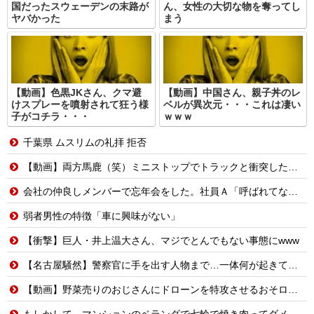
国だったスウェーデンの末路が
ん、女性の大切な物を奪ってし
ヤバかった
まう
【動画】色黒JKさん、クマ避
【動画】中国さん、親子丼のレ
けスプレーを噴射されて狂う様
ベルが異次元・・・これは凄い
子がコチラ・・・
ｗｗｗ
千葉県 ムスリムの礼拝 拒否
【動画】両方馬鹿（笑）ミニストップでトラックと衝突したドラレコが（ノ∇`）
会社の仲良しメンバーで忘年会をした。社員Ａ「呼ばれてない！」私（なぜ今年も呼ばれると思うのか…）→ Ａは『食べ物』になると豹変・・・
弱者男性の特徴「車に興味がない」
【衝撃】巨人・井上温大さん、マジでとんでもない事態にwww
【名古屋騒然】警察官に手を出す人物まで…一体何が起きているのか #外国人 #共生社会 #japan
【動画】野菜売りのおじさんにドローンを特攻させるおそロシア。
もしかして、マンションのベランダで七輪で焼き肉ってダメなの？????