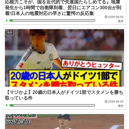
応能力こそが、国を近代的で先進国たらしめてる』地震
発生から1時間で自衛隊到着、翌日にエアコン300台が到
着!日本人の地震対応の早さに驚愕の反応集
2026.08.03
海外
海外
【マジかよ】20歳の日本人がドイツ1部でスタメンを勝ち
取っている件
2026.08.03
海外
海外