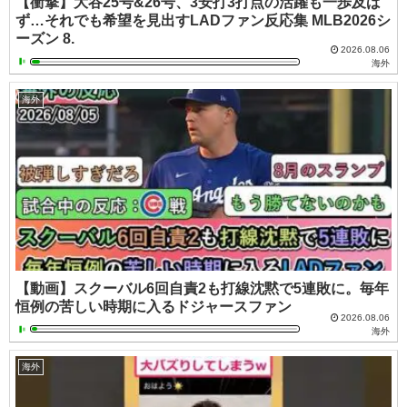
【衝撃】大谷25号&26号、3安打3打点の活躍も一歩及ば
ず…それでも希望を見出すLADファン反応集 MLB2026シ
ーズン 8.
2026.08.06
海外
海外
【動画】スクーバル6回自責2も打線沈黙で5連敗に。毎年
恒例の苦しい時期に入るドジャースファン
2026.08.06
海外
海外