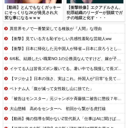
【動画】とんでもなくガッキー
【衝撃映像】エクアドルさん、
にそっくりなJKが発見され大
犯罪組織のリーダーが脱獄でガ
変な事になるｗｗｗ
チの地獄と化す・・・
異世界モノで一番繁栄してる種族が『人間』な理由
【衝撃】見ている方も恥ずかしい共感性羞恥な芸能人ww
【衝撃】日本に帰化した元中国人が帰省→日本に戻ろうとしたら…
6/6私、結婚したい職業NO.1の公務員なんですけど、嫁が子供連れて家出した。全く理由は思いつかないけど強いてあげるとすれば母のせいかもしれない。嫁のせいでアトピー悪化しそう→
イケてる人は皆長ズボン履いてる。暑い中でも我慢して長ズボン履いてる。半ズボンはモテ無い。厳しいって
【マジかよ】日本の強さ、実はこれ。外国人が“日常”を見て衝撃を受けた理由
ベトナム人「腹が減って女性殺し山に捨てた」
「被告はモンスター」元ジャンポケ斉藤慎二被告に懲役７年求刑でほぼ実刑確実？弁護側の主張が無理筋なワケ
大山悠輔 高めをセンターへ 初回から繋がる虎打線
【動画】俺の指導を聞かないZ世代新人「仕事はAIに聞けば余裕w」俺「AI以下でごめんね」→指導やめて放置プレイした結果w