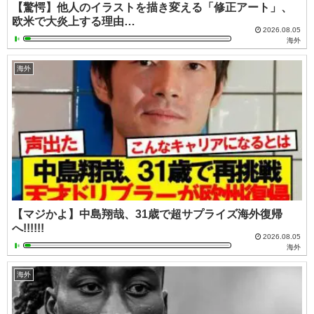
【驚愕】他人のイラストを描き変える「修正アート」、
欧米で大炎上する理由…
2026.08.05
海外
海外
【マジかよ】中島翔哉、31歳で超サプライズ海外復帰
へ!!!!!!
2026.08.05
海外
海外