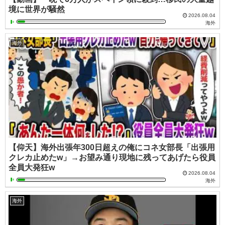
境に世界が騒然
2026.08.04
海外
海外
【仰天】海外出張年300日超えの俺にコネ女部長「出張用
クレカ止めたw」→お望み通り現地に残ってあげたら役員
全員大発狂w
2026.08.04
海外
海外