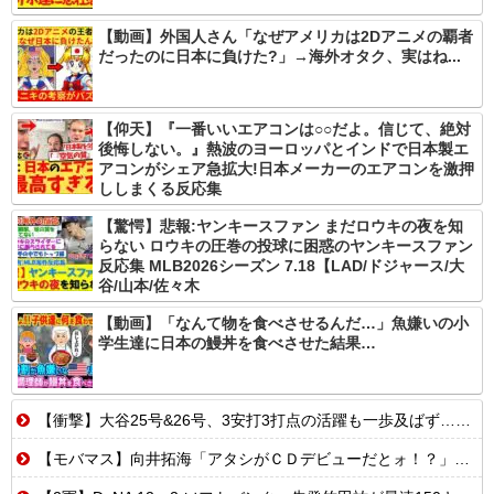
【動画】外国人さん「なぜアメリカは2Dアニメの覇者
だったのに日本に負けた?」→海外オタク、実はね...
【仰天】『一番いいエアコンは○○だよ。信じて、絶対
後悔しない。』熱波のヨーロッパとインドで日本製エ
アコンがシェア急拡大!日本メーカーのエアコンを激押
ししまくる反応集
【驚愕】悲報:ヤンキースファン まだロウキの夜を知
らない ロウキの圧巻の投球に困惑のヤンキースファン
反応集 MLB2026シーズン 7.18【LAD/ドジャース/大
谷/山本/佐々木
【動画】「なんて物を食べさせるんだ…」魚嫌いの小
学生達に日本の鰻丼を食べさせた結果…
【衝撃】大谷25号&26号、3安打3打点の活躍も一歩及ばず…それでも希望を見出すLADファン反応集 MLB2026シーズン 8.
【モバマス】向井拓海「アタシがＣＤデビューだとォ！？」 高垣楓「ﾋｬｳｨｺﾞｰ ｶﾓﾝｯ」