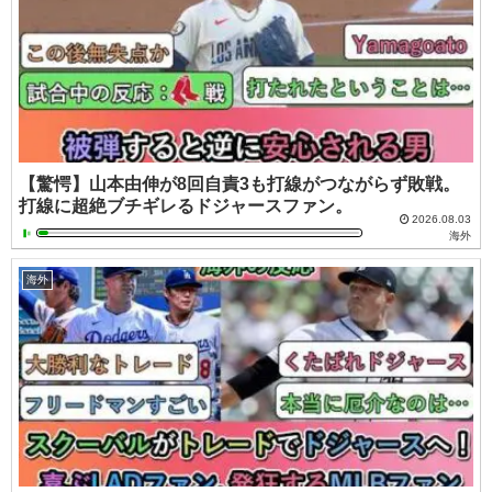
【驚愕】山本由伸が8回自責3も打線がつながらず敗戦。
打線に超絶ブチギレるドジャースファン。
2026.08.03
海外
海外