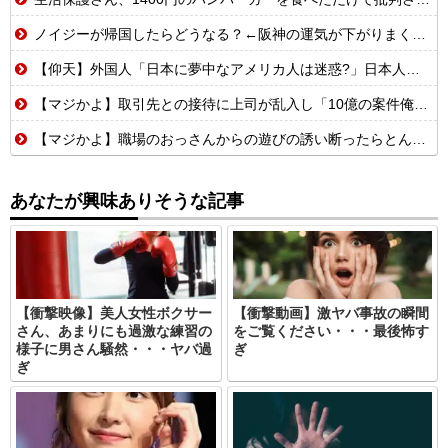
ノイジーが帰国したらどうなる？←阪神の運気が下がりまくるやろな
【仰天】外国人「日本に夢中なアメリカ人は迷惑?」日本人の回答が的確すぎた
【マジかよ】取引先との接待に上司が乱入し「10億の案件俺がもらったw残念だったな負け犬w」→取引先社長「誰だね君は…」既に契約成立していて…
【マジかよ】職場のおっさんからの遊びの誘い断ったらとんでもないこと言われたんだが
あなたが興味ありそうな記事
【衝撃映像】美人女性ボクサー
【衝撃動画】激ヤバ事故の瞬間
さん、あまりにも過激な練習の
をご覧ください・・・最後怖す
様子に男さん騒然・・・ヤバ過
ぎ
ぎ