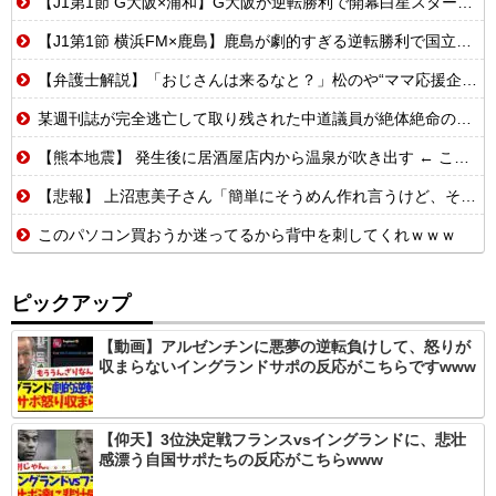
【J1第1節 G大阪×浦和】G大阪が逆転勝利で開幕白星スタート！数的優位の中で逆転を許す苦しい展開も終盤に再逆転に成功
【J1第1節 横浜FM×鹿島】鹿島が劇的すぎる逆転勝利で国立での開幕戦制す！後半ATにチャヴリッチが2ゴールの大活躍
【弁護士解説】「おじさんは来るなと？」松のや“ママ応援企画”に批判殺到→謝罪…キャンペーンは「男女差別」だったのか
某週刊誌が完全逃亡して取り残された中道議員が絶体絶命の窮地、「今度は宏池会に矛先を向けたか……」と節操の無さに呆れる人が続出
【熊本地震】 発生後に居酒屋店内から温泉が吹き出す ← これ前触れじゃね？
【悲報】 上沼恵美子さん「簡単にそうめん作れ言うけど、そうめん作りて地獄なんよ」
このパソコン買おうか迷ってるから背中を刺してくれｗｗｗ
ピックアップ
【動画】アルゼンチンに悪夢の逆転負けして、怒りが
収まらないイングランドサポの反応がこちらですwww
【仰天】3位決定戦フランスvsイングランドに、悲壮
感漂う自国サポたちの反応がこちらwww