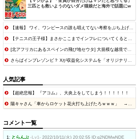
【マジかよ】「全員が自分だけはマシだと思ってる」
三匹とも救いようのないダメ猫娘だと海外で話題にw
【速報】 ワイ、ワンピースの誰も唱えてない考察をぶち上げる【世界初】
【テニスの王子様】まさかここまでインフレについてくるとは思わなかったやつ
[北アフリカにあるスペインの飛び地セウタ] 大規模な越境で最大80人が死亡したと報道...
さらばインプレゾンビ？ Xが収益化システムを「オリジナリティー重視」にリニューアルへ
人気記事
【超絶悲報】 『アコム』、大炎上をしてしまう！！！！！！
陽キャさん「車からロケット花火打ち上げたろｗｗｗ」 → サンルーフが閉まっていて無事車内に発射
コメント一覧
1:
とらんぷ
-Lv1-
2022/10/11(火) 20:02:55
ID:g2NDMwNDE