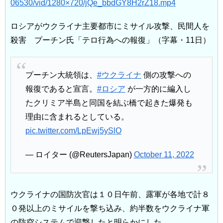
06530/vid/1280×720/jQe_bbdGY8H2rZ18.mp4
ロシアがウクライナ主要都市にミサイル攻撃、民間人を
殺害 プーチン氏「テロ行為への報復」（字幕・11日）
プーチン大統領は、
#ウクライナ
側の攻撃への
報復であると宣言。
#ロシア
が一方的に編入し
たクリミア半島と同国を結ぶ橋で起きた爆発も
理由に含まれるとしている。
pic.twitter.com/LpEwj5ySlO
— ロイター (@ReutersJapan)
October 11, 2022
ウクライナの国防次官は１０日午前、露軍が各地で計８
０発以上のミサイルを撃ち込み、約半数をウクライナ軍
の防空システムで迎撃したと明らかにした。