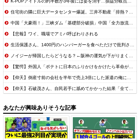
K-POPアイドルの約半数が3年後には姿を消す…損益分岐点突破は4％未満
住宅街の隣に巨大データセンター爆誕。三井不動産「排熱？低周波音？データはまだ出せません」住民ブチギレ
中国「大豪雨！」三峡ダム「基礎部分破損」中国「全力放流！」台風13号「中国上陸予測」台風15号「中国接近（画像」中国「台風同時上陸！（穀物生産が壊滅危機」→
【悲報】ワイ、職場でアミバ呼ばわりされる
生活保護さん、1400円のハンバーガーを食べただけで批判される
ノイジーが帰国したらどうなる？←阪神の運気が下がりまくるやろな
【驚愕】外国人「ポテトに日本のふりかけをかけたら革命が起きた」→世界中で中毒者が続出w
【仰天】倒産寸前の会社を半年で売上3倍にした派遣の俺に上司「派遣のシステムは削除した!社員登用も白紙だなw」→システム復旧せず退職した結果
【仰天】石破茂さん、自民若手に舐めてかかった結果「全てを失うwwwww」
あなたが興味ありそうな記事