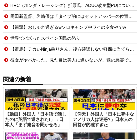
HRC（ホンダ・レーシング）折原氏、ADUO改良型PUについて「内部目標を達成」「ザントフールトが楽しみ」
岡田新監督、岩崎優は「タイプ的にはセットアッパーの位置が一番合うてる」←おーん
【衝撃】おしゃれ過ぎるwソロキャンプ中ワイの夕食やでw
世界でバズったスペイン国民の怒り
【群馬】デカいNinja乗りさん、後方確認しない軽四に当てられてしまう。
彼女がヤバかった。見た目は美人に違いないが、猿の悪霊でも憑いてるんじゃないかってくらい強烈な女だった【え？】
関連の新着
【動画】外国人「日本語で話し
【仰天】外国人「日本に夢中な
たのに英語で返された!」→日
アメリカ人は迷惑?」日本人の
本人「まず発音を聞かせろ」
回答が的確すぎた