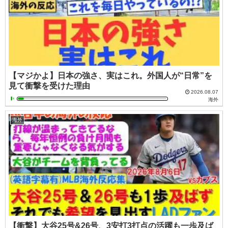
【マジかよ】日本の強さ、実はこれ。外国人が“日常”を
見て衝撃を受けた理由
2026.08.07
海外
海外
【衝撃】大谷25号&26号、3安打3打点の活躍も一歩及ば