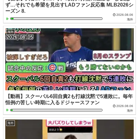
ず…それでも希望を見出すLADファン反応集 MLB2026シ
ーズン 8.
2026.08.06
海外
海外
【動画】スクーバル6回自責2も打線沈黙で5連敗に。毎年
恒例の苦しい時期に入るドジャースファン
2026.08.06
海外
海外