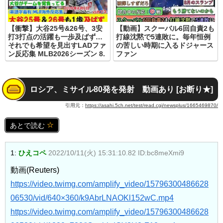
【衝撃】大谷25号&26号、3安
【動画】スクーバル6回自責2も
打3打点の活躍も一歩及ばず…
打線沈黙で5連敗に。毎年恒例
それでも希望を見出すLADファ
の苦しい時期に入るドジャース
ン反応集 MLB2026シーズン 8.
ファン
ロシア、ミサイル80発を発射 動画あり [お断り★]
引用元：
https://asahi.5ch.net/test/read.cgi/newsplus/1665469870/
あとで読む
1:
ひえコペ
2022/10/11(火) 15:31:10.82 ID:bc8meXmi9
動画(Reuters)
https://video.twimg.com/amplify_video/15796300486628
06530/vid/640×360/k9AbrLNAOKl152wC.mp4
https://video.twimg.com/amplify_video/15796300486628