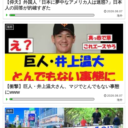
【仰天】外国人「日本に夢中なアメリカ人は迷惑?」日本
人の回答が的確すぎた
2026.08.07
海外
海外
【衝撃】巨人・井上温大さん、マジでとんでもない事態
にwww
2026.08.07
海外
海外