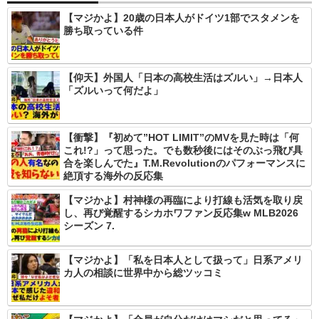
【マジかよ】20歳の日本人がドイツ1部でスタメンを
勝ち取っている件
【仰天】外国人「日本の高校生活はズルい」→日本人
「ズルいって何だよ」
【衝撃】『初めて”HOT LIMIT”のMVを見た時は「何
これ!?」って思った。でも数秒後にはそのぶっ飛び具
合を楽しんでた』T.M.Revolutionのパフォーマンスに
絶頂する海外の反応集
【マジかよ】村神様の再臨により打線も活気を取り戻
し、再び覚醒するシカホワファン反応集w MLB2026
シーズン 7.
【マジかよ】「私を日本人として扱って」日系アメリ
カ人の相談に世界中から総ツッコミ