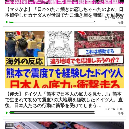
【マジかよ】「日本のたこ焼きに恋しちゃったのよw」日
本留学したカナダ人が母国でたこ焼き屋を開業した結果w
2026.08.09
海外
海外
【仰天】ドイツ人「熊本で日本人の底力を見た…!」熊本
で生まれて初めて震度7の大地震を経験したドイツ人。直
後、日本人たちの行動に衝撃を受けてしまう…
2026.08.09
海外
海外