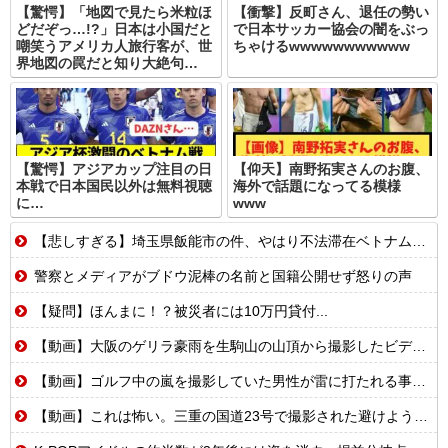
【驚愕】「地図で見たら米粒ほ
【衝撃】反町さん、退任の勢い
どだぞっ…!?」日本は小国だと
で日本サッカー協会の闇をぶっ
嘲笑うアメリカ人旅行客が、世
ちゃけるwwwwwwwwwww
界地図の罠だと知り大絶句…
【驚愕】アジアカップ注目の日
【仰天】南野拓実さんのお腹、
本戦で日本国民以外は無料視聴
海外で話題になってる模様
に…
www
【悲しすぎる】埼玉県飯能市の件、やはり不法滞在ベトナム人でした
警察とメディアがブドウ泥棒の名前と国籍公開せず怒りの声
【疑問】ほんまに！？被災者には10万円貸付...
【動画】大阪のゲリラ豪雨を生駒山の山頂から撮影したビデオが美しい。
【動画】ゴルフ中の嵐を撮影していた男性が雷に打たれる事故。
【動画】これは怖い。三重の国道23号で撮影された避けようがないもらい事故の瞬間。