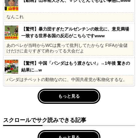
【動画】山本祐大さん、マジでとんでもない事態にwww
なんこれ
【驚愕】暴力団すぎたアルゼンチンの敗北に、意見満場
一致する世界各国の反応がこちらですwww
あのペレが当時からWCは糞って批判してたからな FIFAが金儲
けだけに走りすぎて終わってる大会だよ
【驚愕】中国「パンダはもう渡さない!」→1年後 驚きの
結果に…w
パンダはチベットの動物なのに、中国共産党が私物化するな。
もっと見る
スクロールでサク読みできる記事
もっと見る