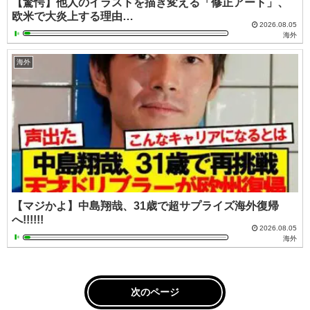
【驚愕】他人のイラストを描き変える「修正アート」、
欧米で大炎上する理由…
2026.08.05
海外
海外
【マジかよ】中島翔哉、31歳で超サプライズ海外復帰
へ!!!!!!
2026.08.05
海外
次のページ