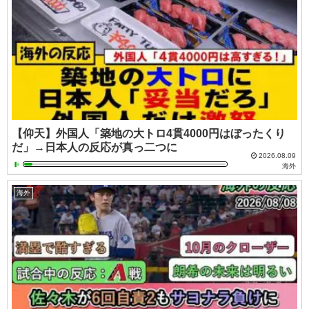
【仰天】外国人「築地の大トロ4貫4000円はぼったくり
だ」→日本人の反応が真っ二つに
2026.08.09
海外
海外