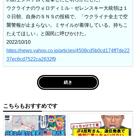
ウクライナのウォロディミル・ゼレンスキー大統領は１
０日朝、自身のＳＮＳの投稿で、「ウクライナ全土で空
襲警報が止まらない。ミサイルが着弾している。持ちこ
たえてほしい」と国民に呼びかけた。
2022/10/10
https://news.yahoo.co.jp/articles/4508cd5b0cd174ff7de22
37ec6cd7522ca2632f9
続き
こちらもおすすめです