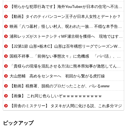
【明らかな犯罪行為です】海外YouTuberが日本の住宅へ不法侵入する動画を投稿
【動画】タイのティパンコーン王子が日本人女性とデートか？
映画「八つ墓村」怪しい村人、呪われた一族… 不穏な本予告公開 主題歌はB’zの松本孝弘率いるTMG
浦和レッズがストークシティMF瀬古樹を獲得へ 現地ではすでにクラブ間合意との情報
【J2第1節 山形×栃木C】山形は百年構想リーグでシーズンW喫した栃木C下し開幕白星！川名連介は移籍後初ゴール
国税不祥事…「前例ない事態次々」に危機感 「パパ活」、情報漏えいも…
「貴様らの現場を混乱させる方法に熊本県知事が激怒してんだよ」と報道特集の非常識すぎる要求に視聴者激怒仕事に矜持とかないのかね？、
大山悠輔 高めをセンターへ 初回から繋がる虎打線
【動画】税務署、脱税のプロだったことが、バレるwww
【画像】 これ同じ色らしいぞｗｗｗｗｗｗｗｗｗｗ
【田舎のミステリー】 タヌキが人間に化ける説、これ多分マジ
ピックアップ