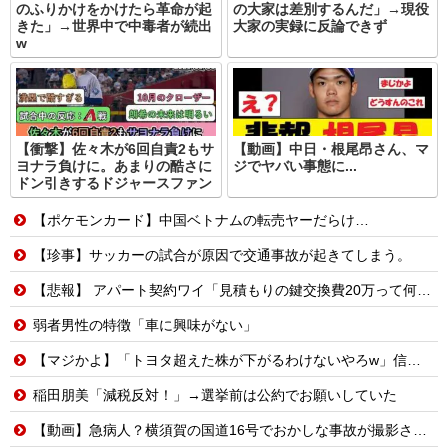
のふりかけをかけたら革命が起
の大家は差別するんだ」→現役
きた」→世界中で中毒者が続出
大家の実録に反論できず
w
【衝撃】佐々木が6回自責2もサ
【動画】中日・根尾昂さん、マ
ヨナラ負けに。あまりの酷さに
ジでヤバい事態に...
ドン引きするドジャースファン
【ポケモンカード】中国ベトナムの転売ヤーだらけ…
【珍事】サッカーの試合が原因で交通事故が起きてしまう。
【悲報】 アパート契約ワイ「見積もりの鍵交換費20万って何ですか？」不動産屋「鍵を新しい物に交換したのです」
弱者男性の特徴「車に興味がない」
【マジかよ】「トヨタ超えた株が下がるわけないやろw」信用全力でキオクシア買った男たちの末路まとめwww
稲田朋美「減税反対！」→選挙前は公約でお願いしていた
【動画】急病人？横須賀の国道16号でおかしな事故が撮影される。