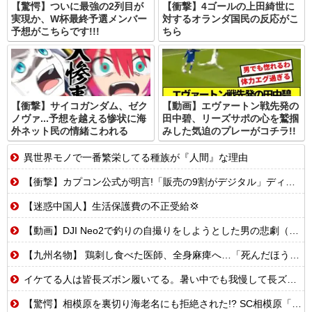
【驚愕】ついに最強の2列目が
【衝撃】4ゴールの上田綺世に
実現か、W杯最終予選メンバー
対するオランダ国民の反応がこ
予想がこちらです!!!
ちら
【衝撃】サイコガンダム、ゼク
【動画】エヴァートン戦先発の
ノヴァ...予想を越える惨状に海
田中碧、リーズサポの心を鷲掴
外ネット民の情緒こわれる
みした気迫のプレーがコチラ!!
異世界モノで一番繁栄してる種族が『人間』な理由
【衝撃】カプコン公式が明言!「販売の9割がデジタル」ディスク市場縮小でもノーダメ
【迷惑中国人】生活保護費の不正受給💢
【動画】DJI Neo2で釣りの自撮りをしようとした男の悲劇（ノ∇`）
【九州名物】 鶏刺し食べた医師、全身麻痺へ…「死んだほうが良い」
イケてる人は皆長ズボン履いてる。暑い中でも我慢して長ズボン履いてる。半ズボンはモテ無い。厳しいって
【驚愕】相模原を裏切り海老名にも拒絶された!? SC相模原「移転騒動」の悲惨な結末