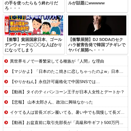
の手を使ったらもう終わりだ
ルが話題にwwwww
ろ・・・
【衝撃】貧困国家日本、ゴール
【衝撃展開】DJ SODAのセク
デンウィークに〇〇な人ばかり
ハラ被害告発で韓国ブチギレで
になってしまう
ヤバイ展開へ・・・
異世界モノで一番繁栄してる種族が『人間』な理由
【マジかよ】「日本のたこ焼きに恋しちゃったのよw」日本留学したカナダ人が母国でたこ焼き屋を開業した結果w
【やりかねん】永住許可厳格化で中国SNSでは…
【動画】タイのティパンコーン王子が日本人女性とデートか？
【悲報】 山本太郎さん、政治に興味なかった
イケてる人は皆長ズボン履いてる。暑い中でも我慢して長ズボン履いてる。半ズボンはモテ無い。厳しいって
【動画】お盆直前に取引先部長が「高級和牛ギフト500万円分、全部キャンセルでw」→取引先本社の社長に直接納品したら…