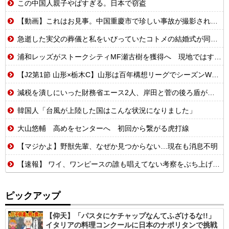
この中国人親子やばすぎる。日本で窃盗
【動画】これはお見事。中国重慶市で珍しい事故が撮影される。
急逝した実父の葬儀と私をいびっていたコトメの結婚式が同じ日になってしまった。無理にでも来いと言われてしまい...
浦和レッズがストークシティMF瀬古樹を獲得へ 現地ではすでにクラブ間合意との情報
【J2第1節 山形×栃木C】山形は百年構想リーグでシーズンW喫した栃木C下し開幕白星！川名連介は移籍後初ゴール
減税を潰しにいった財務省エース2人、岸田と菅の後ろ盾があるから地位は安泰だと信じていたら……
韓国人「台風が上陸した国はこんな状況になりました」
大山悠輔 高めをセンターへ 初回から繋がる虎打線
【マジかよ】野獣先輩、なぜか見つからない…現在も消息不明
【速報】 ワイ、ワンピースの誰も唱えてない考察をぶち上げる【世界初】
ピックアップ
【仰天】「パスタにケチャップなんてふざけるな!!」
イタリアの料理コンクールに日本のナポリタンで挑戦