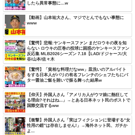
したら異常事態に…w
【動画】山本祐大さん、マジでとんでもない事態に
www
【驚愕】悲報:ヤンキースファン まだロウキの夜を知
らない ロウキの圧巻の投球に困惑のヤンキースファン
反応集 MLB2026シーズン 7.18【LAD/ドジャース/大
谷/山本/佐々木
【驚愕】「貧相な料理だなww」皿洗いのアルバイト
をする日本人がパリの有名フレンチのシェフたちにバ
ター醤油ご飯を賄いで振る舞った結果w
【仰天】外国人さん「アメリカ人がウマ娘に熱狂して
る理由?それはね...」→とある日本ネット民のポストで
国際交流するww
【衝撃】外国人さん「実はフィクションに登場する“女
性用の鎧”は存在しません!」→海外ネット民、ガチか
よ...