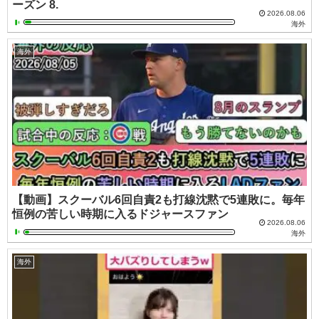
ーズン 8.
2026.08.06
海外
海外
【動画】スクーバル6回自責2も打線沈黙で5連敗に。毎年
恒例の苦しい時期に入るドジャースファン
2026.08.06
海外
海外