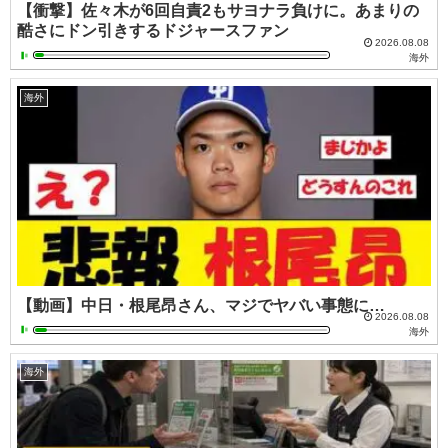
【衝撃】佐々木が6回自責2もサヨナラ負けに。あまりの
酷さにドン引きするドジャースファン
2026.08.08
海外
海外
【動画】中日・根尾昂さん、マジでヤバい事態に…
2026.08.08
海外
海外