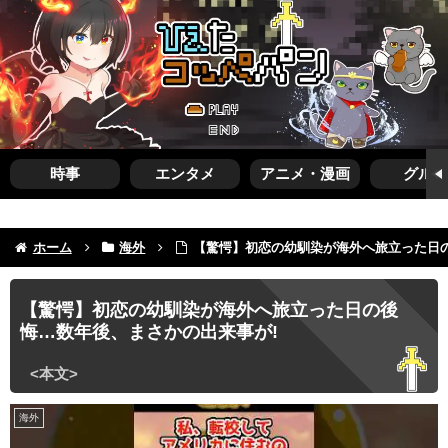
時事
エンタメ
アニメ・漫画
グルメ
ホーム
海外
【驚愕】初恋の幼馴染が海外へ旅立った日
【驚愕】初恋の幼馴染が海外へ旅立った日の後
悔…数年後、まさかの出来事が!
海外