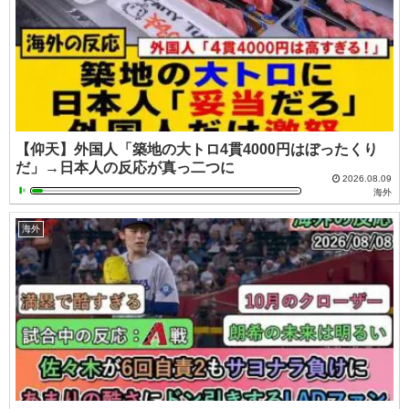
【仰天】外国人「築地の大トロ4貫4000円はぼったくり
だ」→日本人の反応が真っ二つに
2026.08.09
海外
海外