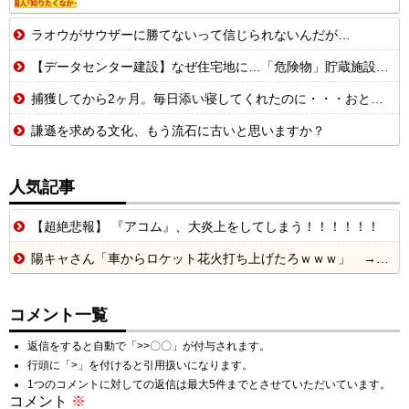
ラオウがサウザーに勝てないって信じられないんだが…
【データセンター建設】なぜ住宅地に…「危険物」貯蔵施設として法整備を 自...
捕獲してから2ヶ月。毎日添い寝してくれたのに・・・おとついから押入れかリビングで ひとり寝るようになってしまった・・・。【再】
謙遜を求める文化、もう流石に古いと思いますか？
人気記事
【超絶悲報】 『アコム』、大炎上をしてしまう！！！！！！
陽キャさん「車からロケット花火打ち上げたろｗｗｗ」 → サンルーフが閉まっていて無事車内に発射
コメント一覧
返信をすると自動で「>>〇〇」が付与されます。
行頭に「>」を付けると引用扱いになります。
1つのコメントに対しての返信は最大5件までとさせていただいています。
コメント
※