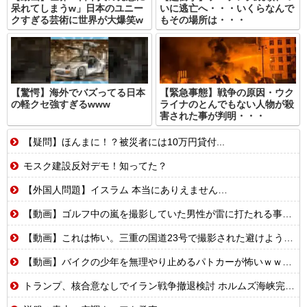
呆れてしまうw」日本のユニー
いに逃亡へ・・・いくらなんで
クすぎる芸術に世界が大爆笑w
もその場所は・・・
【驚愕】海外でバズってる日本
【緊急事態】戦争の原因・ウク
の軽クセ強すぎるwww
ライナのとんでもない人物が殺
害された事が判明・・・
【疑問】ほんまに！？被災者には10万円貸付...
モスク建設反対デモ！知ってた？
【外国人問題】イスラム 本当にありえません…
【動画】ゴルフ中の嵐を撮影していた男性が雷に打たれる事故。
【動画】これは怖い。三重の国道23号で撮影された避けようがないもらい事故の瞬間。
【動画】バイクの少年を無理やり止めるパトカーが怖いｗｗｗｗ
トランプ、核合意なしでイラン戦争撤退検討 ホルムズ海峡完全再開なら