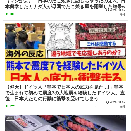
【マジかよ】「日本のたこ焼きに恋しちゃったのよw」日
本留学したカナダ人が母国でたこ焼き屋を開業した結果w
2026.08.09
海外
海外
【仰天】ドイツ人「熊本で日本人の底力を見た…!」熊本
で生まれて初めて震度7の大地震を経験したドイツ人。直
後、日本人たちの行動に衝撃を受けてしまう…
2026.08.09
海外
海外