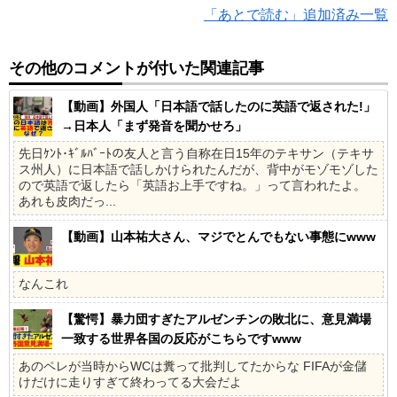
「あとで読む」追加済み一覧
その他のコメントが付いた関連記事
【動画】外国人「日本語で話したのに英語で返された!」
→日本人「まず発音を聞かせろ」
先日ｹﾝﾄ･ｷﾞﾙﾊﾞｰﾄの友人と言う自称在日15年のテキサン（テキサ
ス州人）に日本語で話しかけられたんだが、背中がモゾモゾした
ので英語で返したら「英語お上手ですね。」って言われたよ。
あれも皮肉だっ...
【動画】山本祐大さん、マジでとんでもない事態にwww
なんこれ
【驚愕】暴力団すぎたアルゼンチンの敗北に、意見満場
一致する世界各国の反応がこちらですwww
あのペレが当時からWCは糞って批判してたからな FIFAが金儲
けだけに走りすぎて終わってる大会だよ