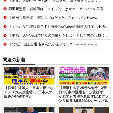
岡田新監督、岩崎優は「タイプ的にはセットアッパーの位置が一番合うてる」←おーん
【動画】税務署、脱税のプロだったことが、バレるwww
【明らかな犯罪行為です】海外YouTuberが日本の住宅へ不法侵入する動画を投稿
【動画】DJI Neo2で釣りの自撮りをしようとした男の悲劇（ノ∇`）
【悲報】 国土交通省さん気が狂ってしまうｗｗｗｗｗｗ
関連の新着
【仰天】外国人「日本に夢中な
【衝撃】大谷25号&26号、3安
アメリカ人は迷惑?」日本人の
打3打点の活躍も一歩及ばず…
回答が的確すぎた
それでも希望を見出すLADファ
ン反応集 MLB2026シーズン 8.