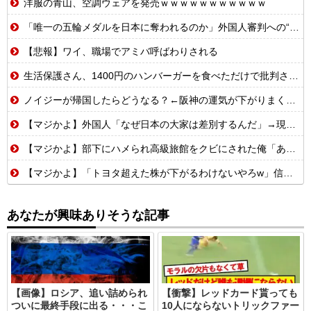
洋服の青山、空調ウェアを発売ｗｗｗｗｗｗｗｗｗｗｗ
「唯一の五輪メダルを日本に奪われるのか」外国人審判への“性接待”で大揺れの韓国サッカー界、ロンドン五輪メダル剝奪の可能性に戦々恐々「前例がない」
【悲報】ワイ、職場でアミバ呼ばわりされる
生活保護さん、1400円のハンバーガーを食べただけで批判される
ノイジーが帰国したらどうなる？←阪神の運気が下がりまくるやろな
【マジかよ】外国人「なぜ日本の大家は差別するんだ」→現役大家の実録に反論できず
【マジかよ】部下にハメられ高級旅館をクビにされた俺「あとは頑張れよ」→廃業寸前の元三ツ星レストランでバイトを始めた結果
【マジかよ】「トヨタ超えた株が下がるわけないやろw」信用全力でキオクシア買った男たちの末路まとめwww
あなたが興味ありそうな記事
【画像】ロシア、追い詰められ
【衝撃】レッドカード貰っても
ついに最終手段に出る・・・こ
10人にならないトリックファー