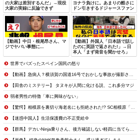
の大家は差別するんだ」→現役
ヨナラ負けに。あまりの酷さに
大家の実録に反論できず
ドン引きするドジャースファン
【動画】中日・根尾昂さん、マ
【動画】外国人「日本語で話し
ジでヤバい事態に...
たのに英語で返された!」→日
本人「まず発音を聞かせろ」
世界でバズったスペイン国民の怒り
【動画】急病人？横須賀の国道16号でおかしな事故が撮影される。
【田舎のミステリー】 タヌキが人間に化ける説、これ多分マジ
弱者男性の特徴「車に興味がない」
【驚愕】相模原を裏切り海老名にも拒絶された!? SC相模原「移転騒動」の悲惨な結末
【迷惑中国人】生活保護費の不正受給💢
【群馬】デカいNinja乗りさん、後方確認しない軽四に当てられてしまう。
【画像】 細身のNHK気象予報士さん、盛り過ぎてしまう