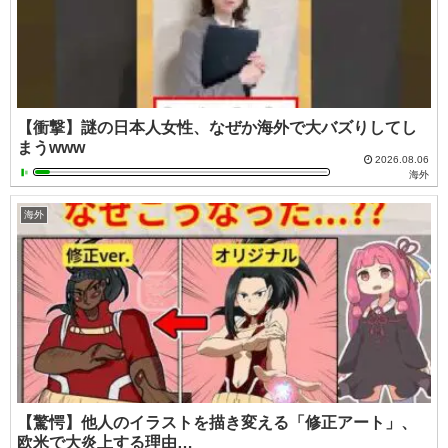
【衝撃】謎の日本人女性、なぜか海外で大バズりしてし
まうwww
2026.08.06
海外
海外
【驚愕】他人のイラストを描き変える「修正アート」、
欧米で大炎上する理由…