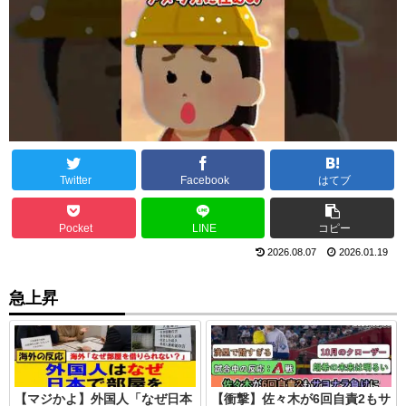
Twitter
Facebook
はてブ
Pocket
LINE
コピー
2026.08.07
2026.01.19
急上昇
【マジかよ】外国人「なぜ日本
【衝撃】佐々木が6回自責2もサ