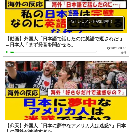
新しいコメントが出現中！
【動画】外国人「日本語で話したのに英語で返された!」
→日本人「まず発音を聞かせろ」
2026.08.08
海外
海外
【仰天】外国人「日本に夢中なアメリカ人は迷惑?」日本
人の回答が的確すぎた