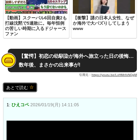
【動画】スクーバル6回自責2も
【衝撃】謎の日本人女性、なぜ
打線沈黙で5連敗に。毎年恒例
か海外で大バズりしてしまう
の苦しい時期に入るドジャース
www
ファン
【驚愕】初恋の幼馴染が海外へ旅立った日の後悔…
数年後、まさかの出来事が!
引用元：
https://youtu.be/LvHMnfxNQgM
あとで読む
1:
ひえコペ
2026/01/19(月) 14:11:05