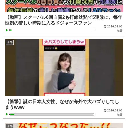
【動画】スクーバル6回自責2も打線沈黙で5連敗に。毎年
恒例の苦しい時期に入るドジャースファン
2026.08.06
海外
海外
【衝撃】謎の日本人女性、なぜか海外で大バズりしてし
まうwww
2026.08.06
海外
海外