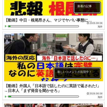
新着の記事
【動画】中日・根尾昂さん、マジでヤバい事態に…
2026.08.08
海外
海外
新しいコメントが出現中！
【動画】外国人「日本語で話したのに英語で返された!」
→日本人「まず発音を聞かせろ」
2026.08.08
海外
海外