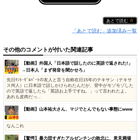
あとで読む
「あとで読む」追加済み一覧
その他のコメントが付いた関連記事
【動画】外国人「日本語で話したのに英語で返された!」
→日本人「まず発音を聞かせろ」
先日ｹﾝﾄ･ｷﾞﾙﾊﾞｰﾄの友人と言う自称在日15年のテキサン（テキサ
ス州人）に日本語で話しかけられたんだが、背中がモゾモゾした
ので英語で返したら「英語お上手ですね。」って言われたよ。
あれも皮肉だっ...
【動画】山本祐大さん、マジでとんでもない事態にwww
なんこれ
【驚愕】暴力団すぎたアルゼンチンの敗北に、意見満場