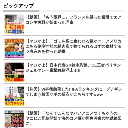
ピックアップ
【動画】『もう限界…』フランスを襲った猛暑でエア
コン争奪戦が始まった理由
【マジかよ】「ゴミを客に食わせる気か!?」アメリカ
にある倒産寸前の精肉店で捨てられるはずの食材でモ
ツ煮込みを作った結果
【マジかよ】日本代表GK鈴木彩艶、CL王者パリサン
ジェルマンへ電撃移籍浮上!!!!!
【仰天】W杯後急落したFIFAランキングに、ブチギレ
てしまう韓国サポの反応がこちらですwww
【動画】「なんでこんなヤバいアニメつくちゃうの」
ヤニねこ配信開始で海外コメ欄が阿鼻叫喚の地獄絵図
に!