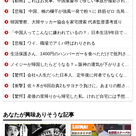
【動画】これはお見事。中国重慶市で珍しい事故が撮影される。
【悲報】 中国、橋の欄干が強風一発で粉々に 鉄筋ゼロ 当局「接着剤でくっつけただけ」「正常で、品質問題はない」
韓国警察、大韓サッカー協会を家宅捜索 代表監督選考巡り
「中国人ってこんなに嫌われているの？」日本生活9年目で明かす本心！
【悲報】ワイ、職場でアミバ呼ばわりされる
生活保護さん、1400円のハンバーガーを食べただけで批判される
ノイジーが帰国したらどうなる？←阪神の運気が下がりまくるやろな
【驚愕】会社=人生だった日本人、定年後に何者でもなくなるwww
【衝撃】佐々木が6回自責2もサヨナラ負けに。あまりの酷さにドン引きするドジャースファン
【驚愕】産後の里帰りから帰宅した私。けれど自宅には予想もしない人物が住み着いており……義父「お!嫁ちゃんお疲れ!俺もしばらく厄介になるよ」ギャンブル中毒&借金まみれな義父だった!
あなたが興味ありそうな記事