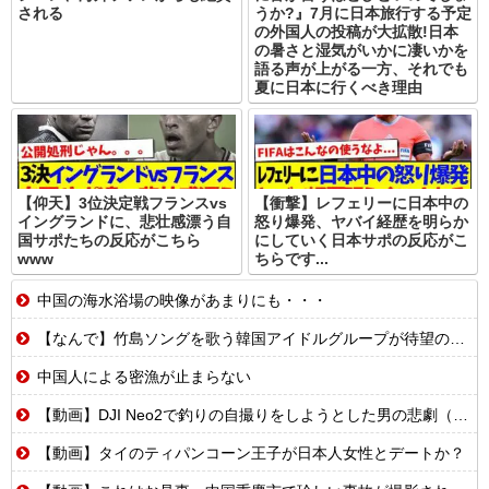
される
うか?』7月に日本旅行する予定
の外国人の投稿が大拡散!日本
の暑さと湿気がいかに凄いかを
語る声が上がる一方、それでも
夏に日本に行くべき理由
【仰天】3位決定戦フランスvs
【衝撃】レフェリーに日本中の
イングランドに、悲壮感漂う自
怒り爆発、ヤバイ経歴を明らか
国サポたちの反応がこちら
にしていく日本サポの反応がこ
www
ちらです...
中国の海水浴場の映像があまりにも・・・
【なんで】竹島ソングを歌う韓国アイドルグループが待望の日本デビュー
中国人による密漁が止まらない
【動画】DJI Neo2で釣りの自撮りをしようとした男の悲劇（ノ∇`）
【動画】タイのティパンコーン王子が日本人女性とデートか？