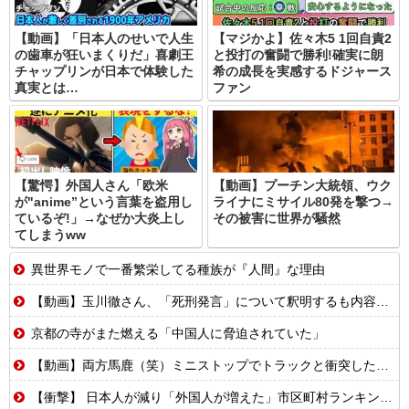
【動画】「日本人のせいで人生
【マジかよ】佐々木5 1回自責2
の歯車が狂いまくりだ」喜劇王
と投打の奮闘で勝利!確実に朗
チャップリンが日本で体験した
希の成長を実感するドジャース
真実とは…
ファン
【驚愕】外国人さん「欧米
【動画】プーチン大統領、ウク
が"anime”という言葉を盗用し
ライナにミサイル80発を撃つ→
ているぞ!」→なぜか大炎上し
その被害に世界が騒然
てしまうww
異世界モノで一番繁栄してる種族が『人間』な理由
【動画】玉川徹さん、「死刑発言」について釈明するも内容がクソすぎて更に大炎上……
京都の寺がまた燃える「中国人に脅迫されていた」
【動画】両方馬鹿（笑）ミニストップでトラックと衝突したドラレコが（ノ∇`）
【衝撃】 日本人が減り「外国人が増えた」市区町村ランキング…TOP5がこちらｗｗｗｗｗｗ