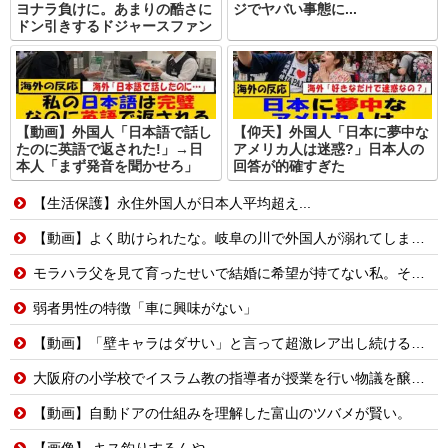
ヨナラ負けに。あまりの酷さに
ジでヤバい事態に...
ドン引きするドジャースファン
【動画】外国人「日本語で話し
【仰天】外国人「日本に夢中な
たのに英語で返された!」→日
アメリカ人は迷惑?」日本人の
本人「まず発音を聞かせろ」
回答が的確すぎた
【生活保護】永住外国人が日本人平均超え...
【動画】よく助けられたな。岐阜の川で外国人が溺れてしまう事故。
モラハラ父を見て育ったせいで結婚に希望が持てない私。それなのに長男から結婚を急かされてしまい…
弱者男性の特徴「車に興味がない」
【動画】「壁キャラはダサい」と言って超激レア出し続ける脳キンw
大阪府の小学校でイスラム教の指導者が授業を行い物議を醸す！ #大阪 #イスラム教 #モスク
【動画】自動ドアの仕組みを理解した富山のツバメが賢い。
【画像】 キス釣りするんや