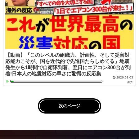
【動画】『このレベルの組織力、計画性、そして災害対
応能力こそが、国を近代的で先進国たらしめてる』地震
発生から1時間で自衛隊到着、翌日にエアコン300台が到
着!日本人の地震対応の早さに驚愕の反応集
2026.08.03
海外
次のページ