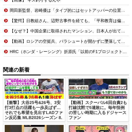
岡田新監督、岩崎優は「タイプ的にはセットアッパーの位置が一番合うてる」←おーん
【驚愕】日教組さん、辺野古事件を経ても、「平和教育は偏っていない!」
【なぜ？】中国企業に取得されたマンション、日本人が出ていきネパール人で埋まる
【動画】ロシアの空挺兵、パラシュートが開かずに墜落してしまう。
HRC（ホンダ・レーシング）折原氏「以前のF1プロジェクトを経験した専門家を何人か呼び戻しました」
関連の新着
【衝撃】大谷25号&26号、3安
【動画】スクーバル6回自責2も
打3打点の活躍も一歩及ばず…
打線沈黙で5連敗に。毎年恒例
それでも希望を見出すLADファ
の苦しい時期に入るドジャース
ン反応集 MLB2026シーズン 8.
ファン