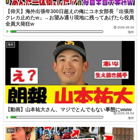
【仰天】海外出張年300日超えの俺にコネ女部長「出張用
クレカ止めたw」→お望み通り現地に残ってあげたら役員
全員大発狂w
2026.08.04
海外
海外
【動画】山本祐大さん、マジでとんでもない事態にwww
2026.08.04
海外
海外