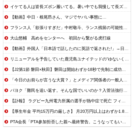
イケてる人は皆長ズボン履いてる。暑い中でも我慢して長ズボン履いてる。半ズボンはモテ無い。厳しいって
【動画】中日・根尾昂さん、マジでヤバい事態に…
フランス人「欲張りすぎだ」中村敬斗、ランス残留の可能性を会長が示唆！移籍金が交渉の壁に..現地サポの本音がこれ！【海外の反応】
大山悠輔 高めをセンターへ 初回から繋がる虎打線
【動画】外国人「日本語で話したのに英語で返された!」→日本人「まず発音を聞かせろ」
リニューアルを予告していた鹿児島ユナイテッドの“ゆないくー”、ホーム開幕戦に新フェイスで登場
【J2第1節 磐田×秋田】磐田は開始わずか18秒で先制に成功するも追いつかれドロー 秋葉新体制の初白星はお預けに
「今日のお前らが言うな大賞？」とメディア関係者の一般人への苦言にツッコミ殺到、被災地の避難所でカメラまわすのは……
パヨク「難民を追い返す。そんな国でいいのか？入管法強行抗議！」 [8/8]
【訃報】 ラグビー九州電力所属の選手が熱中症で死亡 フィジー出身の26歳
【厚生年金 平均15万円の厳しさ】 月20万円以上はわずか1.8割、高齢夫婦は毎月4.2万円の赤字に
PTA会長「PTA参加拒否した親へ最終警告。こうなってもいい？」