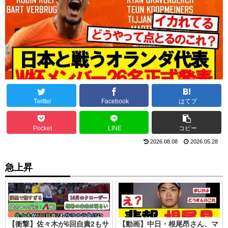
Twitter
Facebook
はてブ
Pocket
LINE
コピー
2026.08.08
2026.05.28
急上昇
【衝撃】佐々木が6回自責2もサ
【動画】中日・根尾昂さん、マ