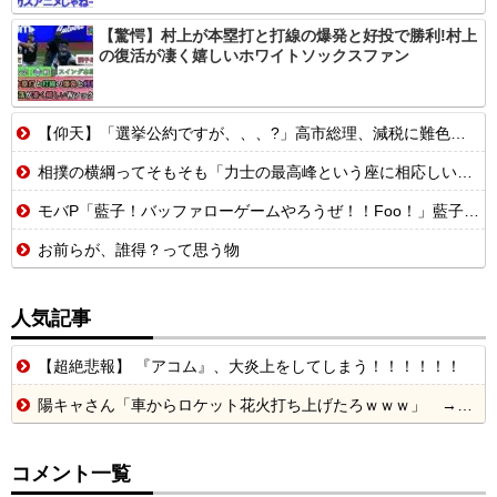
【驚愕】村上が本塁打と打線の爆発と好投で勝利!村上
の復活が凄く嬉しいホワイトソックスファン
【仰天】「選挙公約ですが、、、?」高市総理、減税に難色を示し続ける玉木代表らを「煽りまくるwwwww」
相撲の横綱ってそもそも「力士の最高峰という座に相応しいかどうか」で決めるべきであって横綱に相応しい者がいないなら別に不在でもいいはずだよな
モバP「藍子！バッファローゲームやろうぜ！！Foo！」藍子「いいですよ。そのかわり」
お前らが、誰得？って思う物
人気記事
【超絶悲報】 『アコム』、大炎上をしてしまう！！！！！！
陽キャさん「車からロケット花火打ち上げたろｗｗｗ」 → サンルーフが閉まっていて無事車内に発射
コメント一覧