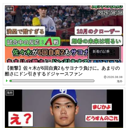
海外
新着の記事
【衝撃】佐々木が6回自責2もサヨナラ負けに。あまりの
酷さにドン引きするドジャースファン
2026.08.08
海外
海外