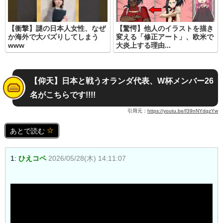
【衝撃】謎の日本人女性、なぜ
【驚愕】他人のイラストを描き
か海外で大バズりしてしまう
変える「修正アート」、欧米で
www
大炎上する理由...
【仰天】日本と戦うオランダ代表、W杯メンバー26
名がこちらです!!!!
引用元：
https://youtu.be/f39nNYdqzYw
あとで読む
1:
ひえコペ
2026/05/28(木) 14:11:07