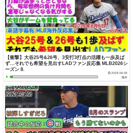
【衝撃】大谷25号&26号、3安打3打点の活躍も一歩及ば
ず…それでも希望を見出すLADファン反応集 MLB2026シ
ーズン 8.
2026.08.06
海外
海外