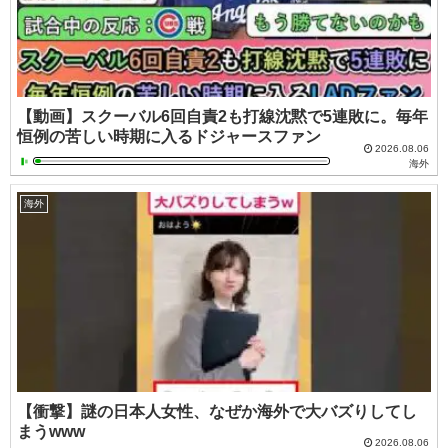
【動画】スクーバル6回自責2も打線沈黙で5連敗に。毎年
恒例の苦しい時期に入るドジャースファン
2026.08.06
海外
海外
【衝撃】謎の日本人女性、なぜか海外で大バズりしてし
まうwww
2026.08.06