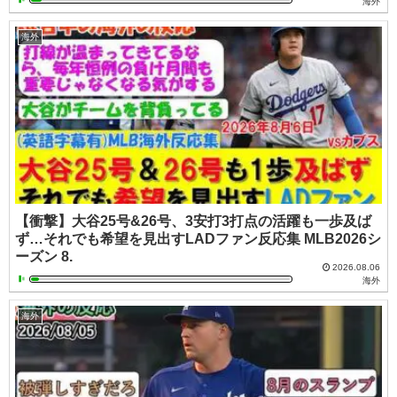
海外
海外
【衝撃】大谷25号&26号、3安打3打点の活躍も一歩及ば
ず…それでも希望を見出すLADファン反応集 MLB2026シ
ーズン 8.
2026.08.06
海外
海外