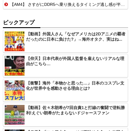
【AM4】 さすがにDDR5へ乗り換えるタイミング逃し感が半端ない
ピックアップ
【動画】外国人さん「なぜアメリカは2Dアニメの覇者
だったのに日本に負けた?」→海外オタク、実はね...
【仰天】日本代表が外国人監督を雇えないリアルな理
由がこちら…
【衝撃】海外「本物かと思った…」日本のコスプレ文
化が世界中を感動させる理由とは?
【動画】佐々木朗希が7回自責1と打線の奮闘で逆転勝
利!えぐい朗希がたまらないドジャースファン