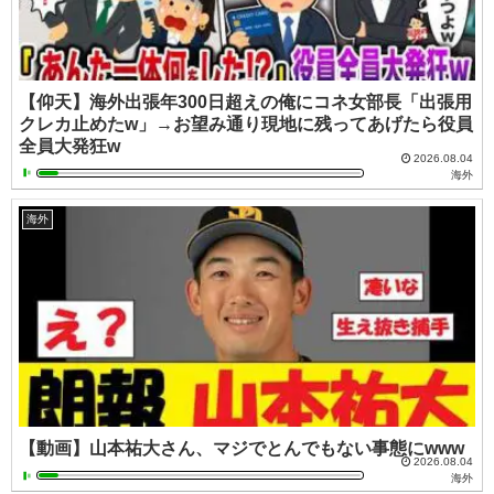
【仰天】海外出張年300日超えの俺にコネ女部長「出張用
クレカ止めたw」→お望み通り現地に残ってあげたら役員
全員大発狂w
2026.08.04
海外
海外
【動画】山本祐大さん、マジでとんでもない事態にwww
2026.08.04
海外