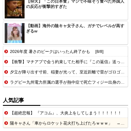
【仰天】「この日本食」マジで不味そう食べた外国人
の反応が衝撃的すぎた
【動画】海外の陰キャ女子さん、ガチでレベルが高す
ぎるw
2026年度 暑さのピークはいったん終了かも [8/8]
【衝撃】マチアプで会う約束してた相手に『この返信』送ったらブロックされた結果ｗｗｗｗｗ
夕立が降り出す寸前、稲妻が光って、至近距離で雷がゴロゴロ鳴っているんですが・・・【再】
ラグビー九州電力所属の選手が熱中症で死亡フィジー出身の26歳
人気記事
【超絶悲報】 『アコム』、大炎上をしてしまう！！！！！！
陽キャさん「車からロケット花火打ち上げたろｗｗｗ」 → サンルーフが閉まっていて無事車内に発射