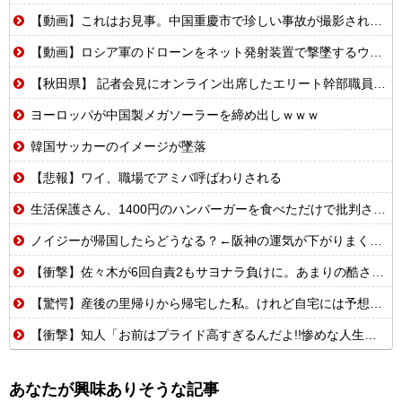
【動画】これはお見事。中国重慶市で珍しい事故が撮影される。
【動画】ロシア軍のドローンをネット発射装置で撃墜するウクライナ。
【秋田県】 記者会見にオンライン出席したエリート幹部職員、バスローブ姿でタバコを吸いながら説明 県が聞き取りへ
ヨーロッパが中国製メガソーラーを締め出しｗｗｗ
韓国サッカーのイメージが墜落
【悲報】ワイ、職場でアミバ呼ばわりされる
生活保護さん、1400円のハンバーガーを食べただけで批判される
ノイジーが帰国したらどうなる？←阪神の運気が下がりまくるやろな
【衝撃】佐々木が6回自責2もサヨナラ負けに。あまりの酷さにドン引きするドジャースファン
【驚愕】産後の里帰りから帰宅した私。けれど自宅には予想もしない人物が住み着いており……義父「お!嫁ちゃんお疲れ!俺もしばらく厄介になるよ」ギャンブル中毒&借金まみれな義父だった!
【衝撃】知人「お前はプライド高すぎるんだよ!!惨めな人生受け入れろよ!!」
あなたが興味ありそうな記事