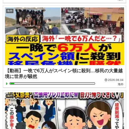
海外
【動画】一晩で6万人がスペイン領に殺到…移民の大量越
境に世界が騒然
2026.08.04
海外
海外