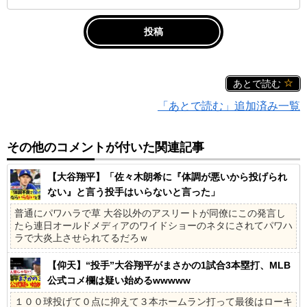
あとで読む
「あとで読む」追加済み一覧
その他のコメントが付いた関連記事
【大谷翔平】「佐々木朗希に『体調が悪いから投げられ
ない』と言う投手はいらないと言った」
普通にパワハラで草 大谷以外のアスリートが同僚にこの発言し
たら連日オールドメディアのワイドショーのネタにされてパワハ
ラで大炎上させられてるだろｗ
【仰天】“投手”大谷翔平がまさかの1試合3本塁打、MLB
公式コメ欄は疑い始めるwwwww
１００球投げて０点に抑えて３本ホームラン打って最後はローキ