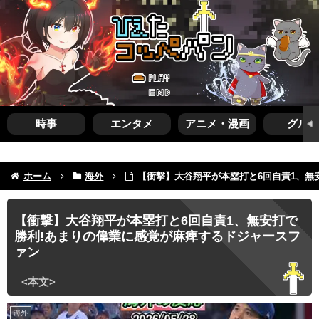
時事
エンタメ
アニメ・漫画
グルメ
ホーム
海外
【衝撃】大谷翔平が本塁打と6回自責1、無
【衝撃】大谷翔平が本塁打と6回自責1、無安打で
勝利!あまりの偉業に感覚が麻痺するドジャースフ
ァン
海外