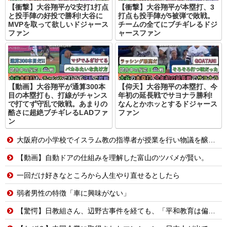
【衝撃】大谷翔平が2安打1打点
【衝撃】大谷翔平が本塁打、3
と投手陣の好投で勝利!大谷に
打点も投手陣が5被弾で敗戦。
MVPを取って欲しいドジャース
チームの全てにブチギレるドジ
ファン
ャースファン
【動画】大谷翔平が通算300本
【仰天】大谷翔平の本塁打、今
目の本塁打も、打線がチャンス
年初の延長戦でサヨナラ勝利!
で打てず守乱で敗戦。あまりの
なんとかホッとするドジャース
酷さに超絶ブチギレるLADファ
ファン
ン
大阪府の小学校でイスラム教の指導者が授業を行い物議を醸す！ #大阪 #イスラム教 #モスク
【動画】自動ドアの仕組みを理解した富山のツバメが賢い。
一回だけ好きなところから人生やり直せるとしたら
弱者男性の特徴「車に興味がない」
【驚愕】日教組さん、辺野古事件を経ても、「平和教育は偏っていない!」