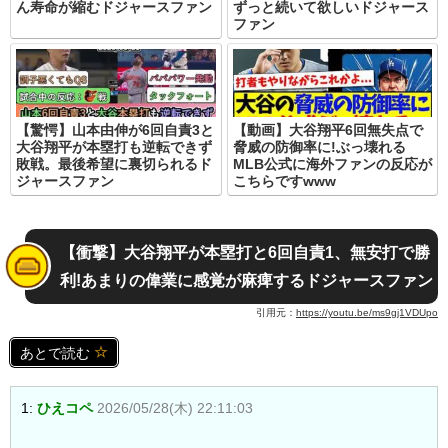
ん寿命が縮むドジャースファン
ずっと続いて欲しいドジャース
ファン
【驚愕】山本由伸が6回自責3と
【動画】大谷翔平6回無失点で
大谷翔平が本塁打も逆転できず
脅威の防御率に!ぶっ壊れる
敗戦。最後希望に裏切られるド
MLB公式に海外ファンの反応が
ジャースファン
こちらですwww
【衝撃】大谷翔平が本塁打と6回自責1、無安打で勝
利!あまりの偉業に感覚が麻痺するドジャースファン
引用元：
https://youtu.be/ms9gj1VDUpo
あとで読む
1:
ひえコペ
2026/05/28(木) 22:11:03