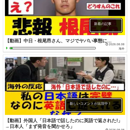
新着の記事
【動画】中日・根尾昂さん、マジでヤバい事態に…
2026.08.08
海外
海外
新しいコメントが出現中！
【動画】外国人「日本語で話したのに英語で返された!」
→日本人「まず発音を聞かせろ」
2026.08.08