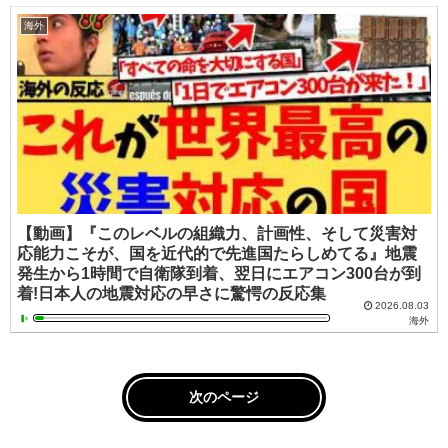
海外
【動画】『このレベルの組織力、計画性、そして災害対
応能力こそが、国を近代的で先進国たらしめてる』地震
発生から1時間で自衛隊到着、翌日にエアコン300台が到
着!日本人の地震対応の早さに驚愕の反応集
2026.08.03
海外
次のページ