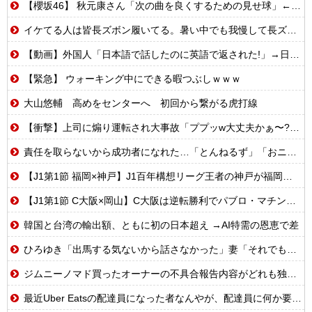
【櫻坂46】 秋元康さん「次の曲を良くするための見せ球」←これ次...
イケてる人は皆長ズボン履いてる。暑い中でも我慢して長ズボン履いてる。半ズボンはモテ無い。厳しいって
【動画】外国人「日本語で話したのに英語で返された!」→日本人「まず発音を聞かせろ」
【緊急】 ウォーキング中にできる暇つぶしｗｗｗ
大山悠輔 高めをセンターへ 初回から繋がる虎打線
【衝撃】上司に煽り運転され大事故「ププッw大丈夫かぁ〜?w」→俺「あなたのせいで玉突き事故発生してますが」「え!?」
責任を取らないから成功者になれた…「とんねるず」「おニャン子」「AKB」とヒットを出し続けた秋元康の哲学！！！
【J1第1節 福岡×神戸】J1百年構想リーグ王者の神戸が福岡を下し白星発進！エース大迫が決勝ゴール
【J1第1節 C大阪×岡山】C大阪は逆転勝利でパブロ・マチン監督の初陣飾る！ソロモン＆横山は百年構想リーグ岡山戦に続くゴール
韓国と台湾の輸出額、ともに初の日本超え →AI特需の恩恵で差
ひろゆき「出馬する気ないから話さなかった」妻「それでも不誠実だろ」→離婚協議へｗｗｗｗｗ
ジムニーノマド買ったオーナーの不具合報告内容がどれも独特すぎる模様…
最近Uber Eatsの配達員になった者なんやが、配達員に何か要望があったら教えてくれ