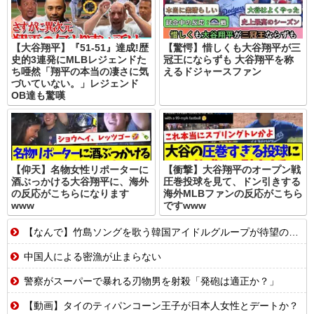
【大谷翔平】『51-51』達成!歴
【驚愕】惜しくも大谷翔平が三
史的3連発にMLBレジェンドた
冠王にならずも 大谷翔平を称
ち唖然「翔平の本当の凄さに気
えるドジャースファン
づいていない。」レジェンド
OB達も驚嘆
【仰天】名物女性リポーターに
【衝撃】大谷翔平のオープン戦
酒ぶっかける大谷翔平に、海外
圧巻投球を見て、ドン引きする
の反応がこちらになります
海外MLBファンの反応がこちら
www
ですwww
【なんで】竹島ソングを歌う韓国アイドルグループが待望の日本デビュー
中国人による密漁が止まらない
警察がスーパーで暴れる刃物男を射殺「発砲は適正か？」
【動画】タイのティパンコーン王子が日本人女性とデートか？