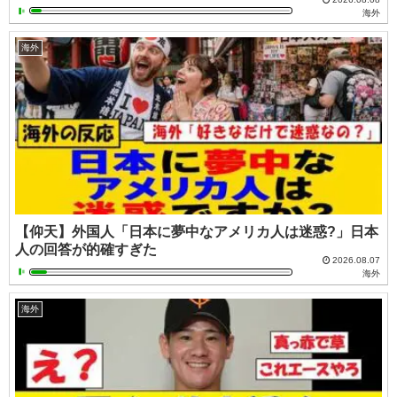
海外
海外
【仰天】外国人「日本に夢中なアメリカ人は迷惑?」日本
人の回答が的確すぎた
2026.08.07
海外
海外