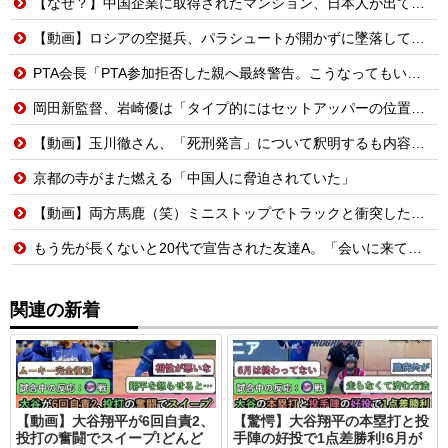
【なぜ？】中国企業に取得されたマンション、日本人が出ていきネパール人で埋まる
【動画】ロシアの空挺兵、パラシュートが開かずに墜落してしまう。
PTA会長「PTA参加拒否した親へ最終警告。こうなってもいい？」
岡田新監督、岩崎優は「タイプ的にはセットアッパーの位置が一番合うてる」←おーん
【動画】玉川徹さん、「死刑発言」について釈明するも内容がクソすぎて更に大炎上……
京都の寺がまた燃える「中国人に脅迫されていた」
【動画】両方馬鹿（笑）ミニストップでトラックと衝突したドラレコが（ノ∇`）
もう先が長くないと20代で宣告された友達A。「会いに来てほしい」と言うので彼女の好きなもの沢山もっていったんだけど、なんとBが手渡した物は…
関連の新着
【動画】大谷翔平が6回自責2、
【驚愕】大谷翔平の本塁打と投
投打の奮闘でスイープ!どんど
手陣の好投で1点差勝利!6月が