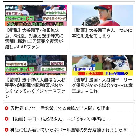
【衝撃】大谷翔平が6回無失
【動画】大谷翔平さん、ついに
点、3出塁。打線と投手陣共に
本性を見せてしまう
活躍し勝利!二刀流完全復活が
嬉しいLADファン
【驚愕】投手陣の大崩壊も大谷
【衝撃】漫画・大谷翔平「リー
翔平の決勝弾で勝利!頭がおか
グ優勝がかかる試合で3HR10奪
しくなっていくドジャースファ
三振」←これ
ン
異世界モノで一番繁栄してる種族が『人間』な理由
【動画】中日・根尾昂さん、マジでヤバい事態に…
神社に住み着いていたネパール国籍の男が逮捕されました #移民 #外国人