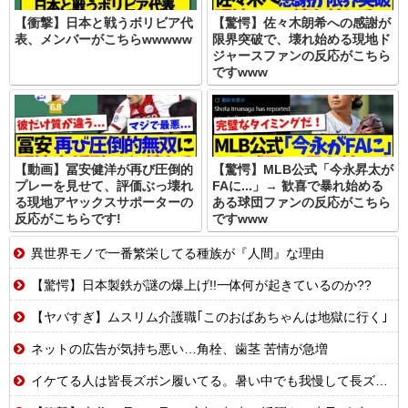
【衝撃】日本と戦うボリビア代
【驚愕】佐々木朗希への感謝が
表、メンバーがこちらwwwww
限界突破で、壊れ始める現地ド
ジャースファンの反応がこちら
ですwww
【動画】冨安健洋が再び圧倒的
【驚愕】MLB公式「今永昇太が
プレーを見せて、評価ぶっ壊れ
FAに...」→ 歓喜で暴れ始める
る現地アヤックスサポーターの
ある球団ファンの反応がこちら
反応がこちらです!
ですwww
異世界モノで一番繁栄してる種族が『人間』な理由
【驚愕】日本製鉄が謎の爆上げ!!一体何が起きているのか??
【ヤバすぎ】ムスリム介護職｢このおばあちゃんは地獄に行く｣
ネットの広告が気持ち悪い…角栓、歯茎 苦情が急増
イケてる人は皆長ズボン履いてる。暑い中でも我慢して長ズボン履いてる。半ズボンはモテ無い。厳しいって