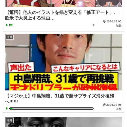
【驚愕】他人のイラストを描き変える「修正アート」、
欧米で大炎上する理由…
2026.08.05
海外
海外
【マジかよ】中島翔哉、31歳で超サプライズ海外復帰
へ!!!!!!
2026.08.05
海外
海外