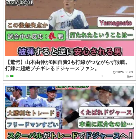
【驚愕】山本由伸が8回自責3も打線がつながらず敗戦。
打線に超絶ブチギレるドジャースファン。
2026.08.03
海外
海外