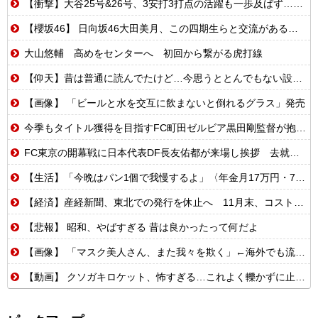
【衝撃】大谷25号&26号、3安打3打点の活躍も一歩及ばず…それでも希望を見出すLADファン反応集 MLB2026シーズン 8.
【櫻坂46】 日向坂46大田美月、この四期生らと交流がある模様
大山悠輔 高めをセンターへ 初回から繋がる虎打線
【仰天】昔は普通に読んでたけど…今思うととんでもない設定の少女漫画
【画像】 「ビールと水を交互に飲まないと倒れるグラス」発売
今季もタイトル獲得を目指すFC町田ゼルビア黒田剛監督が抱負を語る
FC東京の開幕戦に日本代表DF長友佑都が来場し挨拶 去就に注目集まる
【生活】「今晩はパン1個で我慢するよ」〈年金月17万円・74歳男性〉物価高で変わった当たり前の食卓…「1食抜けば、数百円は使わずに済む」
【経済】産経新聞、東北での発行を休止へ 11月末、コスト増で合理化
【悲報】 昭和、やばすぎる 昔は良かったって何だよ
【画像】 「マスク美人さん、また我々を欺く」←海外でも流行りだした結果がこちらw w w w w w w
【動画】 クソガキロケット、怖すぎる…これよく轢かずに止まれたな