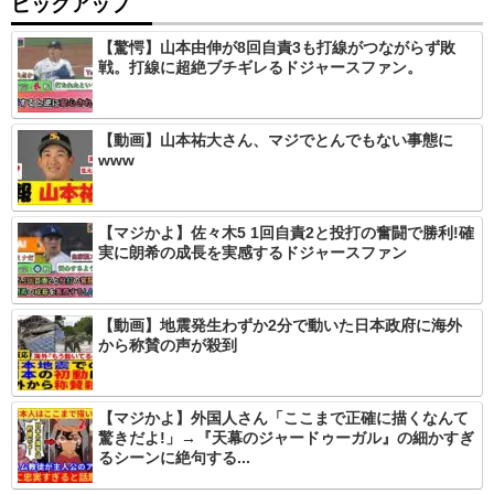
ピックアップ
【驚愕】山本由伸が8回自責3も打線がつながらず敗
戦。打線に超絶ブチギレるドジャースファン。
【動画】山本祐大さん、マジでとんでもない事態に
www
【マジかよ】佐々木5 1回自責2と投打の奮闘で勝利!確
実に朗希の成長を実感するドジャースファン
【動画】地震発生わずか2分で動いた日本政府に海外
から称賛の声が殺到
【マジかよ】外国人さん「ここまで正確に描くなんて
驚きだよ!」→『天幕のジャードゥーガル』の細かすぎ
るシーンに絶句する...