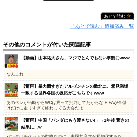
あとで読む
「あとで読む」追加済み一覧
その他のコメントが付いた関連記事
【動画】山本祐大さん、マジでとんでもない事態にwww
なんこれ
【驚愕】暴力団すぎたアルゼンチンの敗北に、意見満場
一致する世界各国の反応がこちらですwww
あのペレが当時からWCは糞って批判してたからな FIFAが金儲
けだけに走りすぎて終わってる大会だよ
【驚愕】中国「パンダはもう渡さない!」→1年後 驚きの
結果に…w
パンダはチベットの動物なのに、中国共産党が私物化するな。