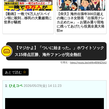
【動画】一晩で6万人がスペイ
【仰天】海外出張年300日超え
ン領に殺到…移民の大量越境に
の俺にコネ女部長「出張用クレ
世界が騒然
カ止めたw」→お望み通り現地
に残ってあげたら役員全員大発
狂w
【マジかよ】「ついに始まった。」ホワイトソック
ス15得点圧勝、海外ファンが完全熱狂
引用元：
https://youtu.be/mHhgBNHZXeU
あとで読む
1:
ひえコペ
2026/05/29(金) 14:11:23