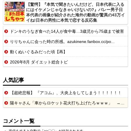
【驚愕】『本気で聞きたいんだけど、日本代表に入る
にはイケメンじゃなきゃいけないの?』バレー男子日
本代表の画像が紹介された海外の動画が驚異の43万イ
イね!日本の男性に本気で恋する反応集
ドンキのうなぎ食べた14人が食中毒…3歳児から75歳まで被害
りりちゃんに会った時の所感。azukinene.fanbox.cc/po...
動くぬいぐるみだった頃【再】
2026年8月 ダイエット総合トピ
人気記事
【超絶悲報】 『アコム』、大炎上をしてしまう！！！！！！
陽キャさん「車からロケット花火打ち上げたろｗｗｗ」 → サンルーフが閉まっていて無事車内に発射
コメント一覧
返信をすると自動で「>>〇〇」が付与されます。