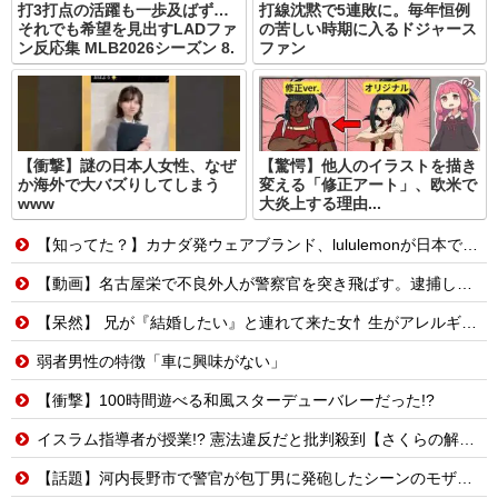
打3打点の活躍も一歩及ばず…
打線沈黙で5連敗に。毎年恒例
それでも希望を見出すLADファ
の苦しい時期に入るドジャース
ン反応集 MLB2026シーズン 8.
ファン
【衝撃】謎の日本人女性、なぜ
【驚愕】他人のイラストを描き
か海外で大バズりしてしまう
変える「修正アート」、欧米で
www
大炎上する理由...
【知ってた？】カナダ発ウェアブランド、lululemonが日本でオープン→店名は日本差別からできた？
【動画】名古屋栄で不良外人が警察官を突き飛ばす。逮捕しろやｗｗｗ
【呆然】 兄が『結婚したい』と連れて来た女忄生がアレルギー持ちだった。両親は難色を示したが兄は結婚し実家とは疎遠状態に。その後、兄夫婦に子供が2人生まれたが...
弱者男性の特徴「車に興味がない」
【衝撃】100時間遊べる和風スターデューバレーだった!?
イスラム指導者が授業!? 憲法違反だと批判殺到【さくらの解説】
【話題】河内長野市で警官が包丁男に発砲したシーンのモザ無し映像が公開される。