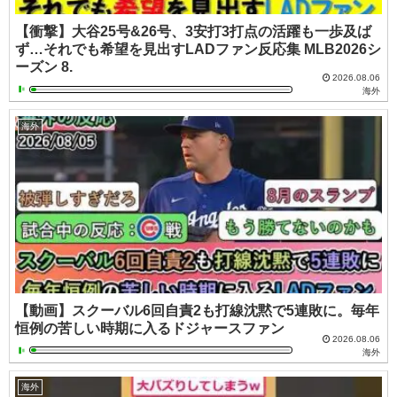
【衝撃】大谷25号&26号、3安打3打点の活躍も一歩及ば
ず…それでも希望を見出すLADファン反応集 MLB2026シ
ーズン 8.
2026.08.06
海外
海外
【動画】スクーバル6回自責2も打線沈黙で5連敗に。毎年
恒例の苦しい時期に入るドジャースファン
2026.08.06
海外
海外