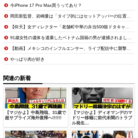
今iPhone 17 Pro Max買うってあり？
岡田新監督、岩崎優は「タイプ的にはセットアッパーの位置が一番合うてる」←おーん
【仰天】女ディレクター「老舗町中華の弁当500個ドタキャンw賠償ルールないから無罪でーすw」→常連の俺が電話一本で「全員招集」した結果、店前に高級車の列がw
91歳女性の遺体を遺棄したベトナム国籍の男が逮捕されました #移民 #外国人
【動画】メキシコのインフルエンサー、ライブ配信中に襲撃されて死亡。
やっぱり肉が好き
関連の新着
【マジかよ】中島翔哉、31歳で
【マジかよ】ディオマンデのマ
超サプライズ海外復帰へ!!!!!!
ドリー移籍に前代未聞のトラブ
ル発生…