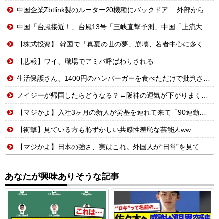
中国企業Zbtlink製のルーター20機種にバックドア… 外部から完全制御のおそれ
中国「台風接近！」台風13号「三峡直撃予測」中国「上流大洪水！（三峡上流」中国都市「8/5の映像（動画」三峡ダム「緊急放流（決壊危機」中国「下流大水害（震え声」→
【株式投資】 韓国で「真夏の世の夢」崩壊、若者中心に多くの人が「人生オワタ」―中国メディア
【悲報】ワイ、職場でアミバ呼ばわりされる
生活保護さん、1400円のハンバーガーを食べただけで批判される
ノイジーが帰国したらどうなる？←阪神の運気が下がりまくるやろな
【マジかよ】入社3ヶ月の新人が労基を連れて来て「90連勤させられました」「労働基準法違反です」→俺「彼は30連休中ですが?」
【衝撃】見ている方も恥ずかしい共感性羞恥な芸能人ww
【マジかよ】日本の強さ、実はこれ。外国人が“日常”を見て衝撃を受けた理由
あなたが興味ありそうな記事