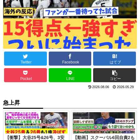
Twitter
Facebook
はてブ
Pocket
LINE
コピー
2026.08.06
2026.05.29
急上昇
【衝撃】大谷25号&26号、3安
【動画】スクーバル6回自責2も