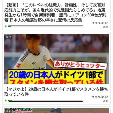
【動画】『このレベルの組織力、計画性、そして災害対
応能力こそが、国を近代的で先進国たらしめてる』地震
発生から1時間で自衛隊到着、翌日にエアコン300台が到
着!日本人の地震対応の早さに驚愕の反応集
2026.08.03
海外
海外
【マジかよ】20歳の日本人がドイツ1部でスタメンを勝ち
取っている件
2026.08.03
海外
海外