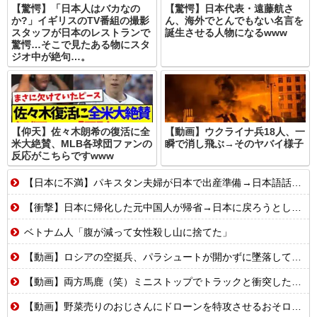
【驚愕】「日本人はバカなの
【驚愕】日本代表・遠藤航さ
か?」イギリスのTV番組の撮影
ん、海外でとんでもない名言を
スタッフが日本のレストランで
誕生させる人物になるwww
驚愕…そこで見たある物にスタ
ジオ中が絶句…。
【仰天】佐々木朗希の復活に全
【動画】ウクライナ兵18人、一
米大絶賛、MLB各球団ファンの
瞬で消し飛ぶ→そのヤバイ様子
反応がこちらですwww
【日本に不満】パキスタン夫婦が日本で出産準備→日本語話せないため病院に断られる
【衝撃】日本に帰化した元中国人が帰省→日本に戻ろうとしたら…
ベトナム人「腹が減って女性殺し山に捨てた」
【動画】ロシアの空挺兵、パラシュートが開かずに墜落してしまう。
【動画】両方馬鹿（笑）ミニストップでトラックと衝突したドラレコが（ノ∇`）
【動画】野菜売りのおじさんにドローンを特攻させるおそロシア。