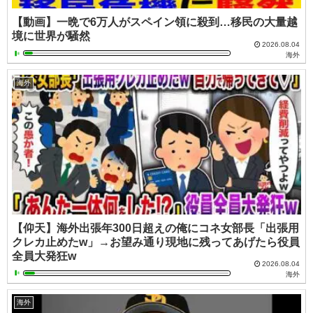
【動画】一晩で6万人がスペイン領に殺到…移民の大量越
境に世界が騒然
2026.08.04
海外
海外
【仰天】海外出張年300日超えの俺にコネ女部長「出張用
クレカ止めたw」→お望み通り現地に残ってあげたら役員
全員大発狂w
2026.08.04
海外
海外