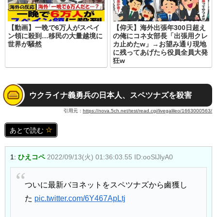
【動画】一晩で6万人がスペイ
【仰天】海外出張年300日超え
ン領に殺到…移民の大量越境に
の俺にコネ女部長「出張用クレ
世界が騒然
カ止めたw」→お望み通り現地
に残ってあげたら役員全員大発
狂w
ウクライナ義勇兵の日本人、スペツナズを殺害
引用元：
https://nova.5ch.net/test/read.cgi/livegalileo/1663000563/
あとで読む
1:
ひえコペ
2022/09/13(火) 01:36:03.55 ID:ooSlJlyA0
ついに最新バヨネットをスペツナズから鹵獲し
た
pic.twitter.com/6Y467ApLtj