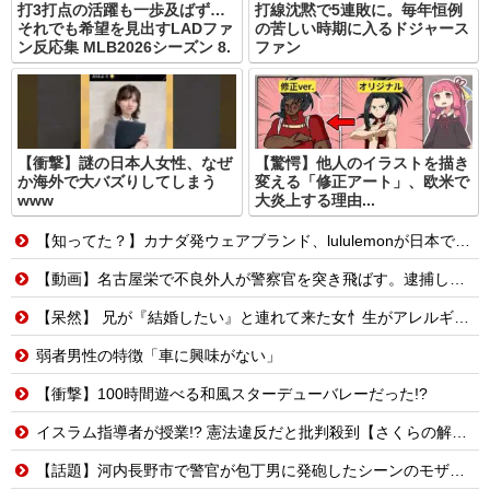
打3打点の活躍も一歩及ばず…
打線沈黙で5連敗に。毎年恒例
それでも希望を見出すLADファ
の苦しい時期に入るドジャース
ン反応集 MLB2026シーズン 8.
ファン
【衝撃】謎の日本人女性、なぜ
【驚愕】他人のイラストを描き
か海外で大バズりしてしまう
変える「修正アート」、欧米で
www
大炎上する理由...
【知ってた？】カナダ発ウェアブランド、lululemonが日本でオープン→店名は日本差別からできた？
【動画】名古屋栄で不良外人が警察官を突き飛ばす。逮捕しろやｗｗｗ
【呆然】 兄が『結婚したい』と連れて来た女忄生がアレルギー持ちだった。両親は難色を示したが兄は結婚し実家とは疎遠状態に。その後、兄夫婦に子供が2人生まれたが...
弱者男性の特徴「車に興味がない」
【衝撃】100時間遊べる和風スターデューバレーだった!?
イスラム指導者が授業!? 憲法違反だと批判殺到【さくらの解説】
【話題】河内長野市で警官が包丁男に発砲したシーンのモザ無し映像が公開される。