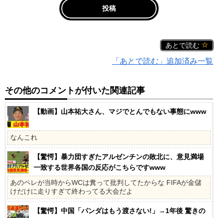
あとで読む
「あとで読む」追加済み一覧
その他のコメントが付いた関連記事
【動画】山本祐大さん、マジでとんでもない事態にwww
なんこれ
【驚愕】暴力団すぎたアルゼンチンの敗北に、意見満場
一致する世界各国の反応がこちらですwww
あのペレが当時からWCは糞って批判してたからな FIFAが金儲
けだけに走りすぎて終わってる大会だよ
【驚愕】中国「パンダはもう渡さない!」→1年後 驚きの