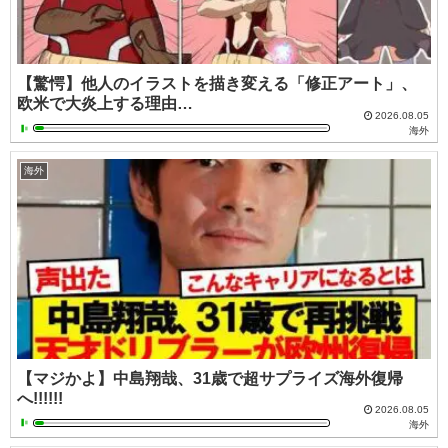
【驚愕】他人のイラストを描き変える「修正アート」、
欧米で大炎上する理由…
2026.08.05
海外
海外
【マジかよ】中島翔哉、31歳で超サプライズ海外復帰
へ!!!!!!
2026.08.05
海外