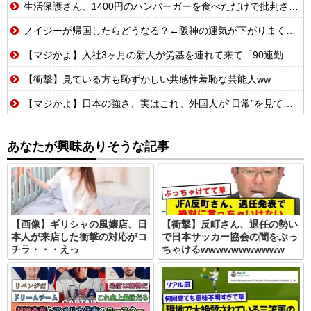
生活保護さん、1400円のハンバーガーを食べただけで批判される
ノイジーが帰国したらどうなる？←阪神の運気が下がりまくるやろな
【マジかよ】入社3ヶ月の新人が労基を連れて来て「90連勤させられました」「労働基準法違反です」→俺「彼は30連休中ですが?」
【衝撃】見ている方も恥ずかしい共感性羞恥な芸能人ww
【マジかよ】日本の強さ、実はこれ。外国人が“日常”を見て衝撃を受けた理由
あなたが興味ありそうな記事
【画像】ギリシャの風嬢店、日
【衝撃】反町さん、退任の勢い
本人が来店した衝撃の対応がコ
で日本サッカー協会の闇をぶっ
チラ・・・えっ
ちゃけるwwwwwwwwwww