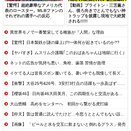
【驚愕】超絶豪華なアメリカ代
【動画】ブライトン・三笘薫さ
表のロースター。MLBファンの
ん、後ろ向きでとんでもない神
それぞれの選手への反応
トラップを披露し現地で大絶賛
される!!!!!
異世界モノで一番繁栄してる種族が『人間』な理由
【驚愕】日本製鉄が謎の爆上げ!!一体何が起きているのか??
【ヤバすぎ】ムスリム介護職｢このおばあちゃんは地獄に行く｣
ネットの広告が気持ち悪い…角栓、歯茎 苦情が急増
イケてる人は皆長ズボン履いてる。暑い中でも我慢して長ズボン履いてる。半ズボンはモテ無い。厳しいって
【衝撃】大谷25号&26号、3安打3打点の活躍も一歩及ばず…それでも希望を見出すLADファン反応集 MLB2026シーズン 8.
【櫻坂46】 日向坂46大田美月、この四期生らと交流がある模様
大山悠輔 高めをセンターへ 初回から繋がる虎打線
【仰天】昔は普通に読んでたけど…今思うととんでもない設定の少女漫画
【画像】 「ビールと水を交互に飲まないと倒れるグラス」発売