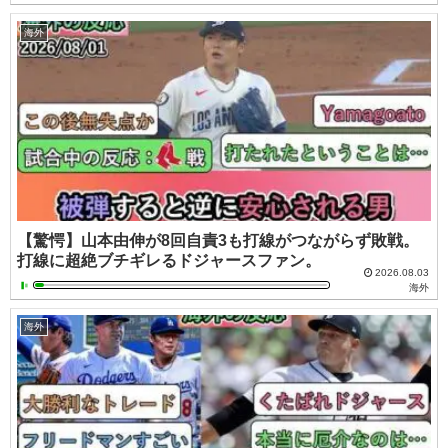
海外
【驚愕】山本由伸が8回自責3も打線がつながらず敗戦。
打線に超絶ブチギレるドジャースファン。
2026.08.03
海外
海外