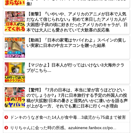
集!
【衝撃】『いやいや、アメリカのアニメが日本で人気
だなんて信じられない』初めて来日したアメリカ人が
大困惑!子供の頃に好きだったアメリカのキャラが、日
本では大人にも愛されていて大歓喜の反応集
【動画】「日本の家電はヤバイわよ」スペインの貧し
い実家に日本の中古エアコンを贈った結果
【マジかよ】日本人が行ってはいけない3大海外クラ
ブがこちら…
【驚愕】『7月の日本は、本当に皆が言うほどひどい
のでしょうか?』7月に日本旅行する予定の外国人の投
稿が大拡散!日本の暑さと湿気がいかに凄いかを語る声
が上がる一方、それでも夏に日本に行くべき理由
ドンキのうなぎ食べた14人が食中毒…3歳児から75歳まで被害
りりちゃんに会った時の所感。azukinene.fanbox.cc/po...