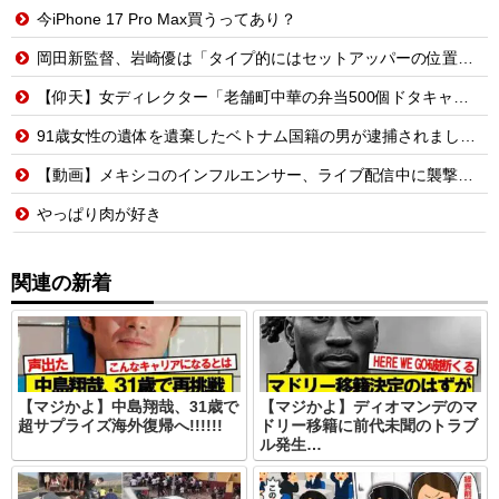
今iPhone 17 Pro Max買うってあり？
岡田新監督、岩崎優は「タイプ的にはセットアッパーの位置が一番合うてる」←おーん
【仰天】女ディレクター「老舗町中華の弁当500個ドタキャンw賠償ルールないから無罪でーすw」→常連の俺が電話一本で「全員招集」した結果、店前に高級車の列がw
91歳女性の遺体を遺棄したベトナム国籍の男が逮捕されました #移民 #外国人
【動画】メキシコのインフルエンサー、ライブ配信中に襲撃されて死亡。
やっぱり肉が好き
関連の新着
【マジかよ】中島翔哉、31歳で
【マジかよ】ディオマンデのマ
超サプライズ海外復帰へ!!!!!!
ドリー移籍に前代未聞のトラブ
ル発生…