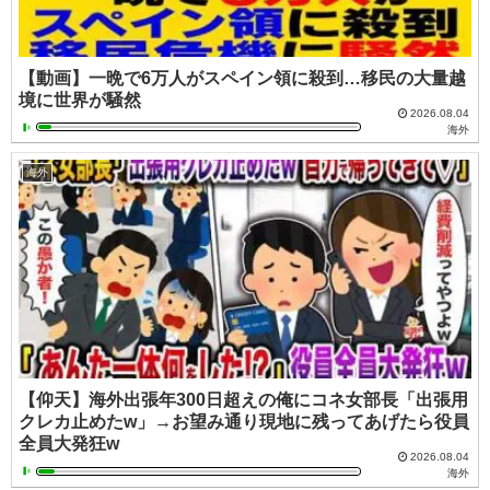
【動画】一晩で6万人がスペイン領に殺到…移民の大量越
境に世界が騒然
2026.08.04
海外
海外
【仰天】海外出張年300日超えの俺にコネ女部長「出張用
クレカ止めたw」→お望み通り現地に残ってあげたら役員
全員大発狂w
2026.08.04
海外