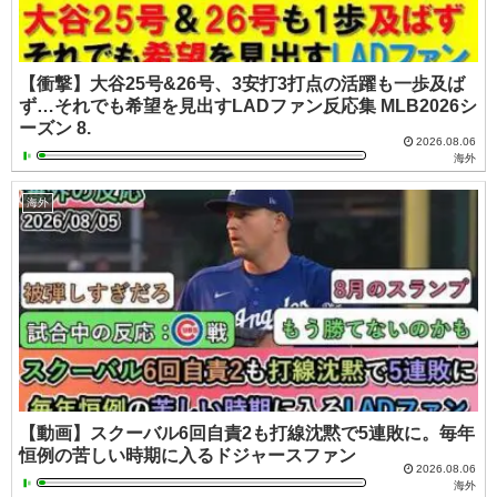
【衝撃】大谷25号&26号、3安打3打点の活躍も一歩及ば
ず…それでも希望を見出すLADファン反応集 MLB2026シ
ーズン 8.
2026.08.06
海外
海外
【動画】スクーバル6回自責2も打線沈黙で5連敗に。毎年
恒例の苦しい時期に入るドジャースファン
2026.08.06
海外