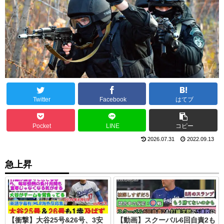
Twitter
Facebook
はてブ
Pocket
LINE
コピー
2026.07.31
2022.09.13
急上昇
【衝撃】大谷25号&26号、3安
【動画】スクーバル6回自責2も