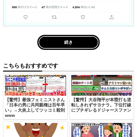
続き
こちらもおすすめです
【驚愕】最強フェミニストさん
【驚愕】大谷翔平が本塁打も逆
「日本の男に共同親権は百年早
転しきれずサヨナラ。下位打線
い」→大炎上してツッコミ殺到
にブチギレるドジャースファン
www