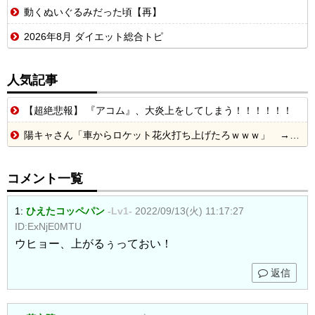
動くぬいぐるみだった頃【再】
2026年8月 ダイエット総合トピ
人気記事
【超絶悲報】 『アコム』、大炎上をしてしまう！！！！！！
陽キャさん「車からロケット花火打ち上げたろｗｗｗ」 → サンルーフが閉まっていて無事車内に発射
コメント一覧
1:
ひえたコッペパン
-Lv1-
2022/09/13(火) 11:17:27
ID:ExNjE0MTU
ウヒョー、上がるぅっておい！
返信