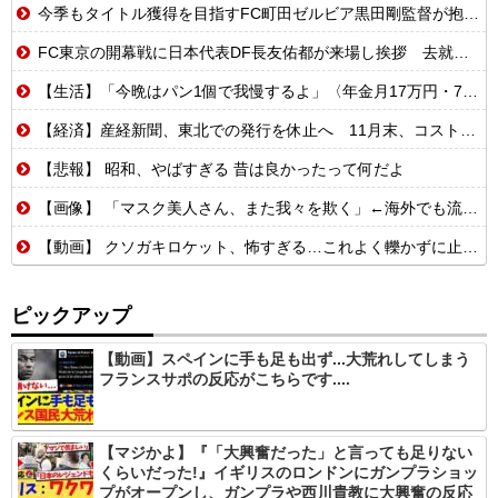
今季もタイトル獲得を目指すFC町田ゼルビア黒田剛監督が抱負を語る
FC東京の開幕戦に日本代表DF長友佑都が来場し挨拶 去就に注目集まる
【生活】「今晩はパン1個で我慢するよ」〈年金月17万円・74歳男性〉物価高で変わった当たり前の食卓…「1食抜けば、数百円は使わずに済む」
【経済】産経新聞、東北での発行を休止へ 11月末、コスト増で合理化
【悲報】 昭和、やばすぎる 昔は良かったって何だよ
【画像】 「マスク美人さん、また我々を欺く」←海外でも流行りだした結果がこちらw w w w w w w
【動画】 クソガキロケット、怖すぎる…これよく轢かずに止まれたな
ピックアップ
【動画】スペインに手も足も出ず...大荒れしてしまう
フランスサポの反応がこちらです....
【マジかよ】『「大興奮だった」と言っても足りない
くらいだった!』イギリスのロンドンにガンプラショッ
プがオープンし、ガンプラや西川貴教に大興奮の反応