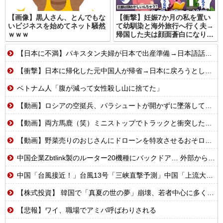
【画像】黒人さん、とんでもな
【衝撃】妊娠7か月の私を置い
いビジネスを始めてネット騒然
て幼馴染と海外旅行へ行く夫→
ｗｗｗ
帰国した夫は顔面蒼白になり…
【日本に不満】パキスタン夫婦が日本で出産準備→日本語話せないため病院に断られる
【衝撃】日本に帰化した元中国人が帰省→日本に戻ろうとしたら…
ベトナム人「腹が減って女性殺し山に捨てた」
【動画】ロシアの空挺兵、パラシュートが開かずに墜落してしまう。
【動画】両方馬鹿（笑）ミニストップでトラックと衝突したドラレコが（ノ∇`）
【動画】野菜売りのおじさんにドローンを特攻させるおそロシア。
中国企業Zbtlink製のルーター20機種にバックドア… 外部から完全制御のおそれ
中国「台風接近！」台風13号「三峡直撃予測」中国「上流大洪水！（三峡上流」中国都市「8/5の映像（動画」三峡ダム「緊急放流（決壊危機」中国「下流大水害（震え声」→
【株式投資】 韓国で「真夏の世の夢」崩壊、若者中心に多くの人が「人生オワタ」―中国メディア
【悲報】ワイ、職場でアミバ呼ばわりされる