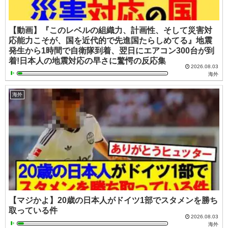
【動画】『このレベルの組織力、計画性、そして災害対
応能力こそが、国を近代的で先進国たらしめてる』地震
発生から1時間で自衛隊到着、翌日にエアコン300台が到
着!日本人の地震対応の早さに驚愕の反応集
2026.08.03
海外
海外
【マジかよ】20歳の日本人がドイツ1部でスタメンを勝ち
取っている件
2026.08.03
海外