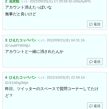
2:
花京院
-Lv1-
2022/09/20(火) 17:29:58
ID:c5NzAyMTc
アカウント消えたっぽいな
無事だと良いけど
返信
3:
ひえたコッペパン
-Lv1-
2022/09/21(水) 04:31:16
ID:UwMTM5NjU
アカウントと一緒に消されたんか
返信
4:
ひえたコッペパン
-Lv1-
2022/10/03(月) 22:59:14
ID:E1NDg0MjA
昨日、ツイッターのスペースで質問コーナーしてたけ
ど？
返信