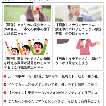
【画像】アメリカの美少女メス
【画像】アナウンサーさん、生
ガキさん、日本での食事の様子
放送中にポロリしてしまい放送
が話題にｗｗｗ
事故→その様子ｗｗｗ
【動画】世界中の男さんの願望
【画像】女子アナさん、朝から
を叶える床屋が発見されるｗｗ
うっかり見せてしまう
ｗもうこれ極楽浄土ｗｗｗ
元日向坂46・松田好花、食中毒で「腹痛とおう吐と下痢が止まらない」原因は夏の風物詩だった
イケてる人は皆長ズボン履いてる。暑い中でも我慢して長ズボン履いてる。半ズボンはモテ無い。厳しいって
【ポケモン】更新データVer.2.0.0が神アプデすぎて度肝を抜かれるトレーナーたちの反応集
まだ墓石があるだけマシと見るべきか。今はもう合葬墓ばかり