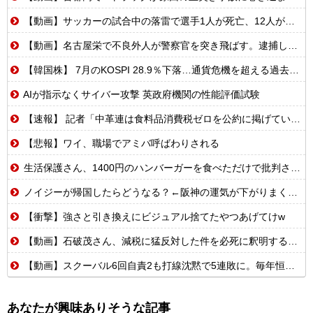
【動画】サッカーの試合中の落雷で選手1人が死亡、12人が負傷した事故。
【動画】名古屋栄で不良外人が警察官を突き飛ばす。逮捕しろやｗｗｗ
【韓国株】 7月のKOSPI 28.9％下落…通貨危機を超える過去最大の下げ幅
AIが指示なくサイバー攻撃 英政府機関の性能評価試験
【速報】 記者「中革連は食料品消費税ゼロを公約に掲げていたが？」→階猛氏「そ、それは財源確保という条件付き」
【悲報】ワイ、職場でアミバ呼ばわりされる
生活保護さん、1400円のハンバーガーを食べただけで批判される
ノイジーが帰国したらどうなる？←阪神の運気が下がりまくるやろな
【衝撃】強さと引き換えにビジュアル捨てたやつあげてけw
【動画】石破茂さん、減税に猛反対した件を必死に釈明するも更に大炎上wwwww
【動画】スクーバル6回自責2も打線沈黙で5連敗に。毎年恒例の苦しい時期に入るドジャースファン
あなたが興味ありそうな記事