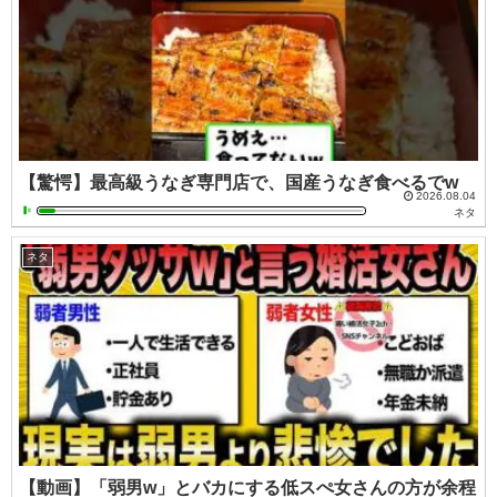
【驚愕】最高級うなぎ専門店で、国産うなぎ食べるでw
2026.08.04
ネタ
ネタ
【動画】「弱男w」とバカにする低スぺ女さんの方が余程