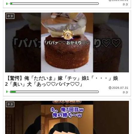
ネタ
ネタ
【驚愕】俺「ただいま」嫁「チッ」娘1「・・・」娘
2「臭い」犬「あっ♡♡パパァ♡♡」
2026.07.31
ネタ
ネタ