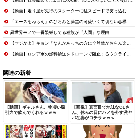
【動画】走り屋が先行のスクーターに猛スピードで突っ込む事故。
「エースをねらえ」のひろみと藤堂の可愛いくて切ない恋模様が好きだ
異世界モノで一番繁栄してる種族が『人間』な理由
【マジかよ】キョン「なんかあっちの方に全然敵がおらん楽園あるらしいで!」
【動画】ロシア軍の燃料輸送をドローンで阻止するウクライナ。
関連の新着
【動画】ギャルさん、物凄い吸
【画像】真面目で地味なOLさ
引力で飲んでくれるｗｗｗ
ん、休みの日にハメを外す激ヤ
バな姿がコチラｗｗｗ