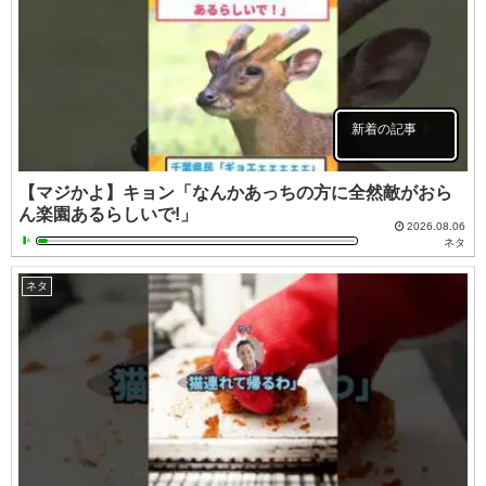
新着の記事
【マジかよ】キョン「なんかあっちの方に全然敵がおら
ん楽園あるらしいで!」
2026.08.06
ネタ
ネタ