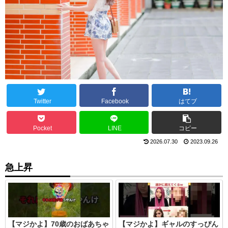
Twitter
Facebook
はてブ
Pocket
LINE
コピー
2026.07.30
2023.09.26
急上昇
【マジかよ】70歳のおばあちゃ
【マジかよ】ギャルのすっぴん