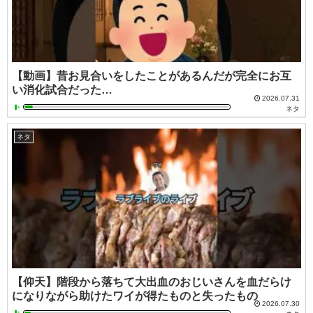
【動画】昔お見合いをしたことがあるんだが完全にお互
い消化試合だった…
2026.07.31
ネタ
ネタ
【仰天】階段から落ちて大出血のおじいさんを血だらけ
になりながら助けたワイが得たものと失ったもの
2026.07.30