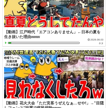
【動画】江戸時代「エアコンありません」←日本の夏を
生き抜いた理由www
2026.08.03
ネタ
ネタ
【動画】花火大会「ただ見客うぜえなぁ…せや!」→"目隠
しフェンス"設置で貧民排除www