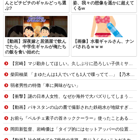
んとピチピチのギャルどっち選
姿、我々の想像を遥かに超えて
ぶ?
くるw
【動画】深夜嫁と居酒屋で飲ん
【画像】水着ギャルさん、ナン
でたら、中学生ギャルが俺たち
パされるｗｗｗ
の飯を食い始めた
【宮崎】マジ勘弁してほしい。久しぶりに恐ろしい子供ミサイルを見た。
柴田柚菜 「まゆたんは1人でいても1人で喋ってて…」【乃木坂46】
弱者男性の特徴「車に興味がない」
【衝撃】謎の日本人女性、なぜか海外で大バズりしてしまうwww
【動画】パキスタンの山の麓で撮影された鉄砲水が地獄すぎる。
お前ら『ペルチェ素子の首ネッククーラー』使ったことあるか？
岡田新監督、岩崎優は「タイプ的にはセットアッパーの位置が一番合うてる」←おーん
【動画】社会舐めてたZ世代の末路。気に入らないことがあれば退職代行で即退職!理想の職場を求め続けた結果