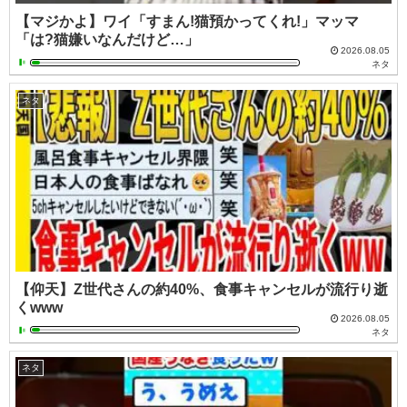
【マジかよ】ワイ「すまん!猫預かってくれ!」マッマ
「は?猫嫌いなんだけど…」
2026.08.05
ネタ
ネタ
【仰天】Z世代さんの約40%、食事キャンセルが流行り逝
くwww
2026.08.05
ネタ
ネタ