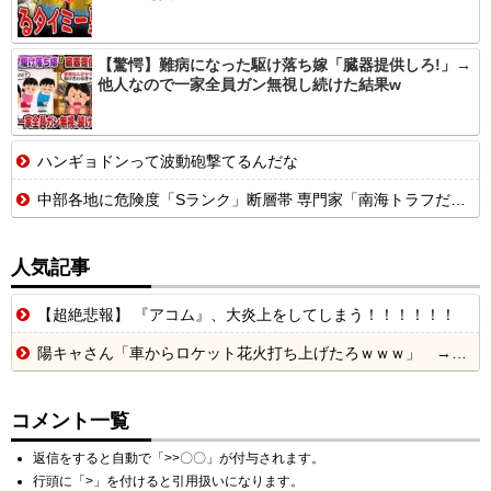
【驚愕】難病になった駆け落ち嫁「臓器提供しろ!」→
他人なので一家全員ガン無視し続けた結果w
ハンギョドンって波動砲撃てるんだな
中部各地に危険度「Sランク」断層帯 専門家「南海トラフだけでなく直下型地震にも注意を」
人気記事
【超絶悲報】 『アコム』、大炎上をしてしまう！！！！！！
陽キャさん「車からロケット花火打ち上げたろｗｗｗ」 → サンルーフが閉まっていて無事車内に発射
コメント一覧
返信をすると自動で「>>〇〇」が付与されます。
行頭に「>」を付けると引用扱いになります。