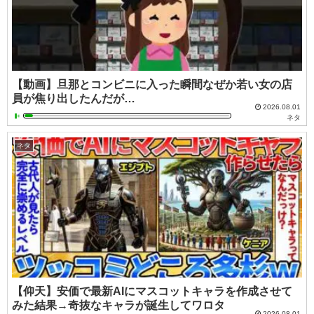
【動画】旦那とコンビニに入った瞬間なぜか若い女の店
員が焦り出したんだが…
2026.08.01
ネタ
ネタ
【仰天】安価で最新AIにマスコットキャラを作成させて
みた結果→奇抜なキャラが誕生してワロタ
2026.08.01