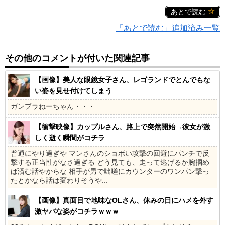
あとで読む
「あとで読む」追加済み一覧
その他のコメントが付いた関連記事
【画像】美人な眼鏡女子さん、レゴランドでとんでもな
い姿を見せ付けてしまう
ガンプラねーちゃん・・・
【衝撃映像】カップルさん、路上で突然開始→彼女が激
しく逝く瞬間がコチラ
普通にやり過ぎや マンさんのショボい攻撃の回避にパンチで反
撃する正当性がなさ過ぎる どう見ても、走って逃げるか腕掴め
ば済む話やからな 相手が男で咄嗟にカウンターのワンパン撃っ
たとかなら話は変わりそうや...
【画像】真面目で地味なOLさん、休みの日にハメを外す
激ヤバな姿がコチラｗｗｗ