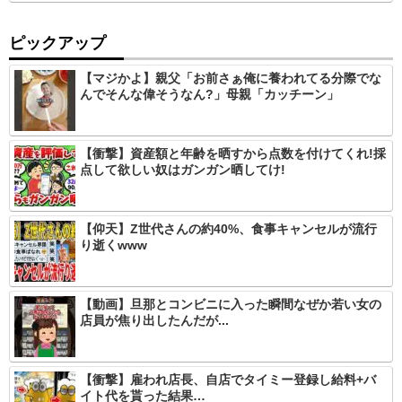
ピックアップ
【マジかよ】親父「お前さぁ俺に養われてる分際でな
んでそんな偉そうなん?」母親「カッチーン」
【衝撃】資産額と年齢を晒すから点数を付けてくれ!採
点して欲しい奴はガンガン晒してけ!
【仰天】Z世代さんの約40%、食事キャンセルが流行
り逝くwww
【動画】旦那とコンビニに入った瞬間なぜか若い女の
店員が焦り出したんだが...
【衝撃】雇われ店長、自店でタイミー登録し給料+バ
イト代を貰った結果…