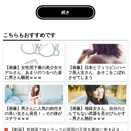
続き
こちらもおすすめです
【画像】女性用下着の美少女モ
【画像】日本とフィリピンハー
デルさん、あまりのつるぺた姿
フ美人女さん、あそこをこぼれ
に男さん騒然ｗｗｗ
させてしまう
【画像】男さんに人気の肉付き
【画像】地味女さん、自分のと
の良い女さん発見！→その体が
んでもない武器を見せびらかす
コチラｗｗｗ
→男さん熱狂ｗｗｗ
【動画】首都高で4tトラックが原因の玉突き事故に巻き込まれた軽バンの車載。