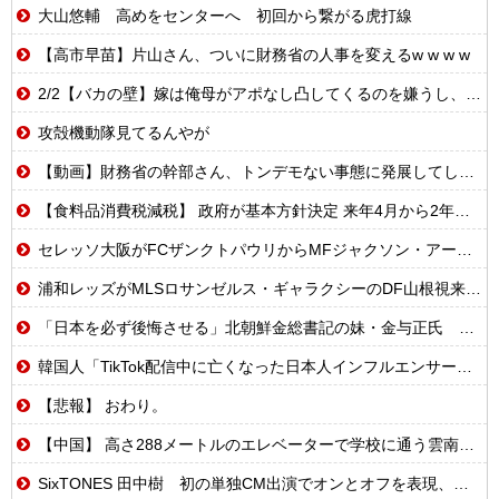
大山悠輔 高めをセンターへ 初回から繋がる虎打線
【高市早苗】片山さん、ついに財務省の人事を変えるw w w w
2/2【バカの壁】嫁は俺母がアポなし凸してくるのを嫌うし、母は悪意があってか平気で繰り返す。なぜ嫁姑は仲良くできないんだ？なんで女って生き物はこうもバカで感情的なのだろうか？
攻殻機動隊見てるんやが
【動画】財務省の幹部さん、トンデモない事態に発展してしまう…
【食料品消費税減税】 政府が基本方針決定 来年4月から2年間1％に8月5日
セレッソ大阪がFCザンクトパウリからMFジャクソン・アーバインを完全移籍で獲得と発表 「チームがさらに良くなる手助けをしたいと思っています」
浦和レッズがMLSロサンゼルス・ギャラクシーのDF山根視来を獲得へ 曺貴裁監督の湘南時代の教え子
「日本を必ず後悔させる」北朝鮮金総書記の妹・金与正氏 海自のミサイル実射実験に「日本の軍事大国化黙認しない」 [8/5]
韓国人「TikTok配信中に亡くなった日本人インフルエンサー…SNS誹謗中傷の波紋広がる」
【悲報】 おわり。
【中国】 高さ288メートルのエレベーターで学校に通う雲南省の山地の子供たち 通学時間 3時間→30分に短縮
SixTONES 田中樹 初の単独CM出演でオンとオフを表現、記事の見出しは「“いい男の休日”にしてください」とアピール