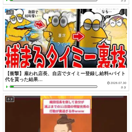
ネタ
ネタ
【衝撃】雇われ店長、自店でタイミー登録し給料+バイト
代を貰った結果…
2026.07.30
ネタ
ネタ