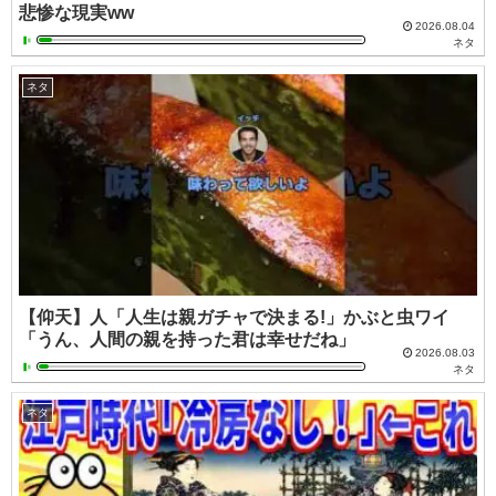
悲惨な現実ww
2026.08.04
ネタ
ネタ
【仰天】人「人生は親ガチャで決まる!」かぶと虫ワイ
「うん、人間の親を持った君は幸せだね」
2026.08.03
ネタ
ネタ