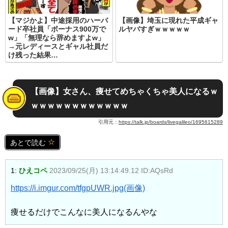
【マジかよ】中途採用のハーバ
【画像】埼玉に現れた平成ギャ
ード卒社員「ボーナス900万で
ルヤバすぎｗｗｗｗｗ
w」「無理なら辞めますよw」
→元レディースとギャル社員だ
け残った結果…
【画像】女さん、痩せてめちゃくちゃ美人になるｗ
ｗｗｗｗｗｗｗｗｗｗｗｗ
引用元：
https://talk.jp/boards/livegalileo/1695615289
あとで読む
1:
ひえコペ
2023/09/25(月) 13:14:49.12 ID:AQsRd
https://i.imgur.com/tfgpUWR.jpg
(画像)
痩せるだけでこんなに美人になるんやな