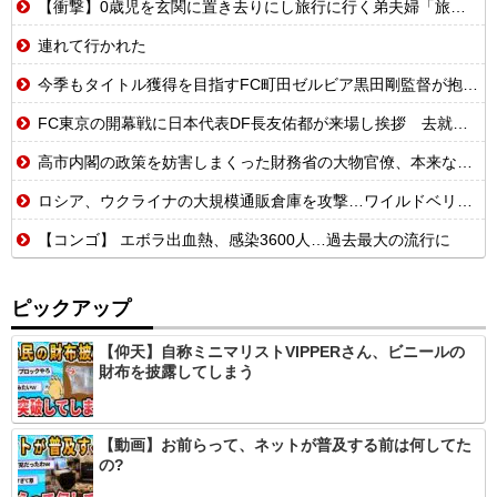
【衝撃】0歳児を玄関に置き去りにし旅行に行く弟夫婦「旅行中、1ヶ月世話しろw」18年後に返せと言われ「お前らの子供、捨てたよ?」「は!?」
連れて行かれた
今季もタイトル獲得を目指すFC町田ゼルビア黒田剛監督が抱負を語る
FC東京の開幕戦に日本代表DF長友佑都が来場し挨拶 去就に注目集まる
高市内閣の政策を妨害しまくった財務省の大物官僚、本来ならエース級の人材が就くはずのないポストに送られ……
ロシア、ウクライナの大規模通販倉庫を攻撃…ワイルドベリーズへの報復！
【コンゴ】 エボラ出血熱、感染3600人…過去最大の流行に
ピックアップ
【仰天】自称ミニマリストVIPPERさん、ビニールの
財布を披露してしまう
【動画】お前らって、ネットが普及する前は何してた
の?