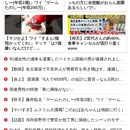
しー(年収2億)」ワイ「ゲーム
っちの方に全然敵がおらん楽園
たのしー(年収200万)」
あるらしいで!」
【マジかよ】ワイ「すまん!猫
【仰天】Z世代さんの約40%、
預かってくれ!」マッマ「は?猫
食事キャンセルが流行り逝く
嫌いなんだけど…」
www
91歳女性の遺体を遺棄したベトナム国籍の男が逮捕されました #移民 #外国人
【動画】名古屋栄で不良外人が警察官を突き飛ばす。逮捕しろやｗｗｗ
【炎上】 居酒屋『6人で4939円』の会計に賛否→なんG民の投票結果が笑えるｗｗｗ
弱者男性の特徴「車に興味がない」
【仰天】藤井聡太「ゲームたのしー(年収2億)」ワイ「ゲームたのしー(年収200万)」
【ヤバすぎ】ムスリム介護職｢このおばあちゃんは地獄に行く｣
【話題】河内長野市で警官が包丁男に発砲したシーンのモザ無し映像が公開される。
DeNA、若松尚輝も登録抹消する方針…急きょ登板で、4回2/3を投げた負担を考慮して