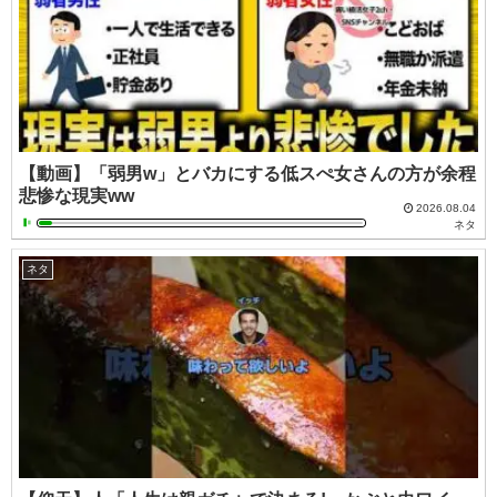
【動画】「弱男w」とバカにする低スぺ女さんの方が余程
悲惨な現実ww
2026.08.04
ネタ
ネタ