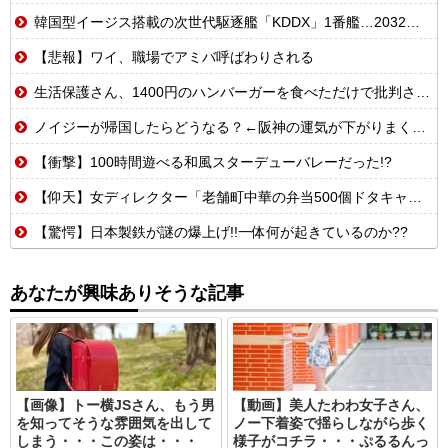
韓国型イージス搭載の次世代駆逐艦「KDDX」1番艦…2032年竣工と公示！
【悲報】ワイ、職場でアミバ呼ばわりされる
生活保護さん、1400円のハンバーガーを食べただけで批判される
ノイジーが帰国したらどうなる？←阪神の運気が下がりまくるやろな
【衝撃】100時間遊べる和風スターデューバレーだった!?
【仰天】女ディレクター「老舗町中華の弁当500個ドタキャンw賠償ルールないから無罪でーすw」→常連の俺が電話一本で「全員招集」した結果、店前に高級車の列がw
【驚愕】日本製鉄が謎の爆上げ!!一体何が起きているのか??
あなたが興味ありそうな記事
【画像】トー横JSさん、もう男
【動画】美人たわわ女子さん、
を知ってそうな雰囲気を出して
ノー下着姿で揺らしながら歩く
しまう・・・この姿は・・・
様子がコチラ・・・ぷるるんっ