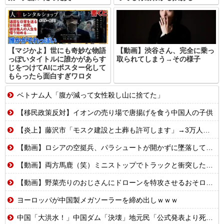
【マジかよ】世にも奇妙な物語
【動画】渋谷さん、完全に乗っ
っぽいタイトルに誰かがあらす
取られてしまう→その様子
じをつけてAIにポスター化して
もらったら面白すぎワロタ
ベトナム人「腹が減って女性殺し山に捨てた」
【移民政策反対】イオンの売り場で唐揚げを食う中国人の子供
【炎上】藤沢市「モスク建設と土葬も許可します」→3万人の反対署名も却下
【動画】ロシアの空挺兵、パラシュートが開かずに墜落してしまう。
【動画】両方馬鹿（笑）ミニストップでトラックと衝突したドラレコが（ノ∇`）
【動画】野菜売りのおじさんにドローンを特攻させるおそロシア。
ヨーロッパが中国製メガソーラーを締め出しｗｗｗ
中国「大洪水！」中国ダム「決壊」地元民「公式発表より死者多い！」中国政府「住民拘束！（安否不明」中国当局「救助隊動画も削除」台風13号「三峡ダム接近中」→