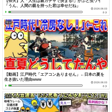
【仰天】人「人生は親ガチャで決まる!」かぶと虫ワイ
「うん、人間の親を持った君は幸せだね」
2026.08.03
ネタ
ネタ
【動画】江戸時代「エアコンありません」←日本の夏を
生き抜いた理由www
2026.08.03
ネタ
ネタ