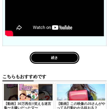
続き
こちらもおすすめです
【動画】30万再生!!笑える迷言
【動画】この映像のJSさんがや
集〜大嫌いだった父〜
ってる行動わかる奴おる？