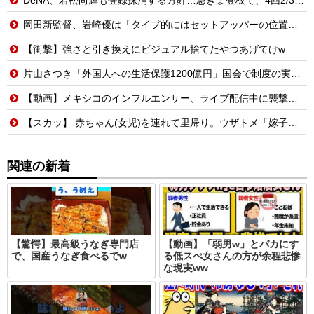
岡田新監督、岩崎優は「タイプ的にはセットアッパーの位置が一番合うてる」←おーん
【衝撃】強さと引き換えにビジュアル捨てたやつあげてけw
片山さつき「外国人への生活保護1200億円」国会で制度の実態を追及
【動画】メキシコのインフルエンサー、ライブ配信中に襲撃されて死亡。
【スカッ】 赤ちゃん(女児)を連れて里帰り。ウザトメ「嫁子みたいに育ったら困るから、私が育てる」コトメ「そうよ、置いて帰っていいわよ」私「と、いうことは…？」→結果
関連の新着
【驚愕】最高級うなぎ専門店
【動画】「弱男w」とバカにす
で、国産うなぎ食べるでw
る低スぺ女さんの方が余程悲惨
な現実ww