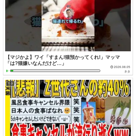
【マジかよ】ワイ「すまん!猫預かってくれ!」マッマ
「は?猫嫌いなんだけど…」
2026.08.05
ネタ
ネタ