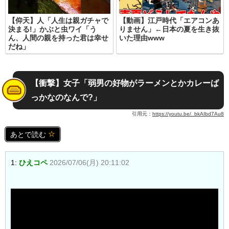
【仰天】人「人生は親ガチャで
【動画】江戸時代「エアコンあ
決まる!」かぶと虫ワイ「う
りません」←日本の夏を生き抜
ん、人間の親を持った君は幸せ
いた理由www
だね」
【衝撃】女子「弱男の好物がラーメンとかカレーば
っかなのなんで?」
引用元：
https://youtu.be/_bkAIbd7Au8
あとで読む
1:
ひえコペ
2026/07/06(月) 20:11:02