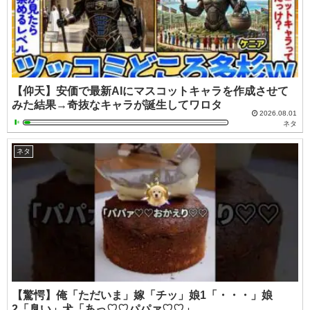
【仰天】安価で最新AIにマスコットキャラを作成させて
みた結果→奇抜なキャラが誕生してワロタ
2026.08.01
ネタ
ネタ
【驚愕】俺「ただいま」嫁「チッ」娘1「・・・」娘
2「臭い」犬「あっ♡♡パパァ♡♡」