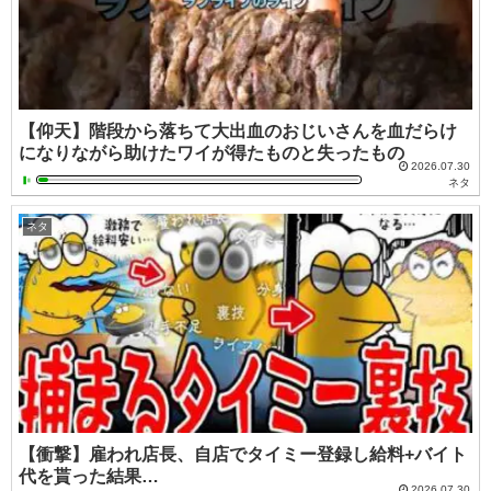
【仰天】階段から落ちて大出血のおじいさんを血だらけ
になりながら助けたワイが得たものと失ったもの
2026.07.30
ネタ
ネタ
【衝撃】雇われ店長、自店でタイミー登録し給料+バイト
代を貰った結果…
2026.07.30