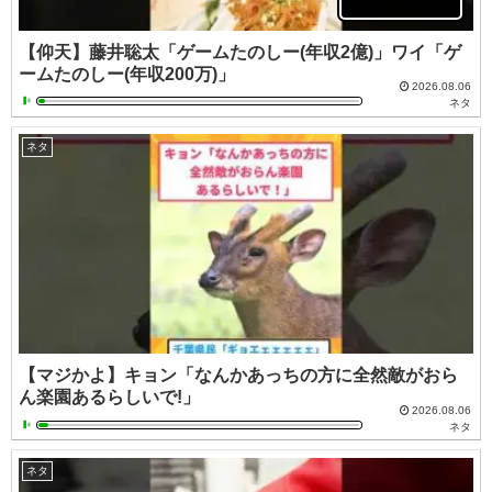
【仰天】藤井聡太「ゲームたのしー(年収2億)」ワイ「ゲ
ームたのしー(年収200万)」
2026.08.06
ネタ
ネタ
【マジかよ】キョン「なんかあっちの方に全然敵がおら
ん楽園あるらしいで!」
2026.08.06
ネタ
ネタ