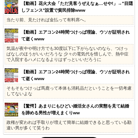
【動画】花火大会「ただ見客うぜえなぁ…せや!」→"目隠
しフェンス"設置で貧民排除www
当たり前、見たければ金払って有料席へ。
【動画】エアコン24時間つけっぱ理論、ウソが証明され
て逝くwww
気温が夜中や明け方でも30度以下に下がらないのなら、つけっ
ぱなしのほうがいいだろうな 少々の電気代を惜しんで、熱中症
で入院するハメになるよりはずっといいだろうに
【動画】エアコン24時間つけっぱ理論、ウソが証明され
て逝くwww
そもそもつけっぱ馬鹿って本体も消耗品だということを一切考慮
してないよな
【驚愕】あまりにもひどい婚活女さんの実態を見て結婚
を諦める男性が増えまくりww
政権が変われば手取りが増えて簡単に結婚できると思っている勘
違い男が多くて笑うわ