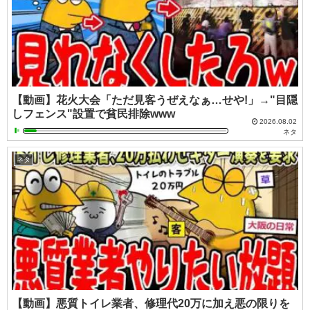
【動画】花火大会「ただ見客うぜえなぁ…せや!」→"目隠
しフェンス"設置で貧民排除www
2026.08.02
ネタ
ネタ
【動画】悪質トイレ業者、修理代20万に加え悪の限りを