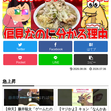
Twitter
Facebook
はてブ
Pocket
LINE
コピー
2026.08.06
2026.07.06
急上昇
【仰天】藤井聡太「ゲームたの
【マジかよ】キョン「なんかあ