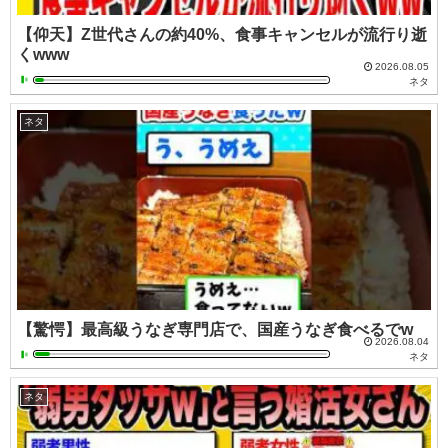
【仰天】Z世代さんの約40%、食事キャンセルが流行り逝
くwww
2026.08.05
ネタ
ネタ
【驚愕】最高級うなぎ専門店で、国産うなぎ食べるでw
2026.08.04
ネタ
ネタ