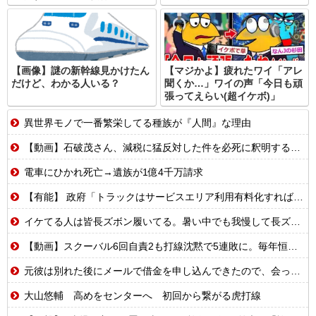
【画像】謎の新幹線見かけたん
【マジかよ】疲れたワイ「アレ
だけど、わかる人いる？
聞くか…」ワイの声「今日も頑
張ってえらい(超イケボ)」
異世界モノで一番繁栄してる種族が『人間』な理由
【動画】石破茂さん、減税に猛反対した件を必死に釈明するも更に大炎上wwwww
電車にひかれ死亡→遺族が1億4千万請求
【有能】 政府「トラックはサービスエリア利用有料化すればサボらず走るし流問題解決じゃね？」
イケてる人は皆長ズボン履いてる。暑い中でも我慢して長ズボン履いてる。半ズボンはモテ無い。厳しいって
【動画】スクーバル6回自責2も打線沈黙で5連敗に。毎年恒例の苦しい時期に入るドジャースファン
元彼は別れた後にメールで借金を申し込んできたので、会ってその場で消費者金融へ連れて行った…
大山悠輔 高めをセンターへ 初回から繋がる虎打線