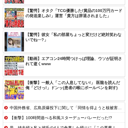
【驚愕】オタク「TCG優勝した!賞品の100万円カード
の発送楽しみ!」運営「貴方は辞退されました」
【驚愕】彼女「私の部屋ちょっと変だけど絶対笑わな
いでね⋯?」
【動画】エアコン24時間つけっぱ理論、ウソが証明さ
れて逝くwww
【衝撃】一般人「この人息してない!」 医龍を読んだ
俺「どけっ!」ドンッ(患者の喉にボールペンを刺す)
中国外務省、広島原爆投下に関して「同情を得ようと核被害者の立場を政治利用」
【衝撃】100時間遊べる和風スターデューバレーだった!?
昔、姉夫婦と私と彼氏の4人で食事した帰りに『この悪魔！！！』って女性の叫び声が聞こえた。【再】