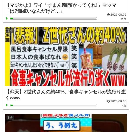
【マジかよ】ワイ「すまん!猫預かってくれ!」マッマ
「は?猫嫌いなんだけど…」
2026.08.05
ネタ
ネタ
【仰天】Z世代さんの約40%、食事キャンセルが流行り逝
くwww
2026.08.05
ネタ
ネタ