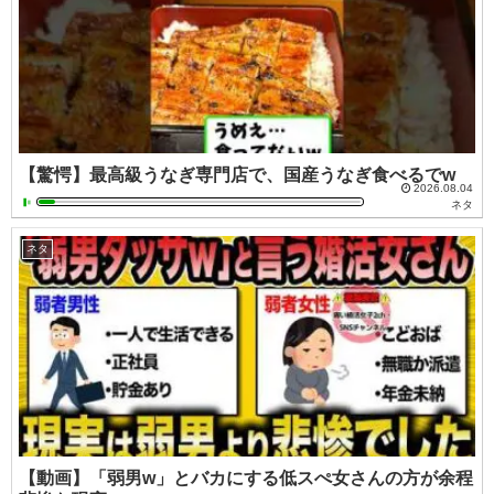
【驚愕】最高級うなぎ専門店で、国産うなぎ食べるでw
2026.08.04
ネタ
ネタ
【動画】「弱男w」とバカにする低スぺ女さんの方が余程