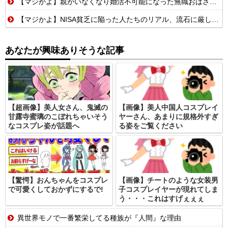
【マジかよ】親がいなくなり婚活不可能になった無職おばさんの悲惨な末路ww
【マジかよ】NISA貧乏に陥った人たちのリアル、流石に厳しい…w↓結果、食生活が悲惨な事に
あなたが興味ありそうな記事
【超画像】美人女さん、鬼滅の
【画像】美人中国人コスプレイ
甘露寺蜜璃のこぼれちゃいそう
ヤーさん、あまりに規格外すぎ
なコスプレ姿が話題へ
る姿をご覧ください
【驚愕】おんちゃんをコスプレ
【画像】チートのような女装男
で可愛くしておかずにするで!
子コスプレイヤーが現れてしま
う・・・これはすげぇぇぇ
異世界モノで一番繁栄してる種族が『人間』な理由