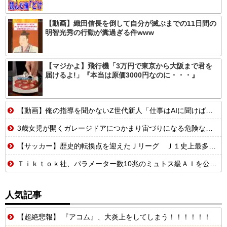
【動画】織田信長を倒して自分が滅ぶまでの11日間の
明智光秀の行動が糞過ぎる件www
【マジかよ】飛行機「3万円で東京から大阪まで君を
届けるよ!」『本当は原価3000円なのに・・・』
【動画】俺の指導を聞かないZ世代新人「仕事はAIに聞けば余裕w」俺「AI以下でごめんね」→指導やめて放置プレイした結果w
3歳女児が開くガレージドアにつかまり宙づりになる危険な瞬間！！
【サッカー】歴史的転換点を迎えたＪリーグ Ｊ１史上最多６万３９６０人の観...
Ｔｉｋｔｏｋ社、パラメーター数10兆のミュトス級ＡＩを公開へ
人気記事
【超絶悲報】 『アコム』、大炎上をしてしまう！！！！！！