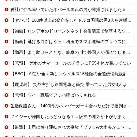
神社に住み着いていたネパール国籍の男が逮捕されました #移民 #外国人
【ヤバい】100件以上の窃盗をしたトルコ国籍の男3人を逮捕 #移民 #外国人
【動画】ロシア軍のドローンをネット発射装置で撃墜するウクライナ。
【動画】逃げる判断はやっ！埼玉でスマホ運転のプリウスに当て逃げされる車載。
【動画】よく助けられたな。岐阜の川で外国人が溺れてしまう事故。
【悲報】 ゲオのサマーセールのチラシにPS5本体が載ってない
【BBC】 AI使い全く新しいウイルス16種類の全遺伝情報設計に初成功
【鹿児島】 突然右折し路面電車と衝突 乗っていた男女3人は車を放置しダッシュで逃走中
【悲報】ワイ、職場でアミバ呼ばわりされる
生活保護さん、1400円のハンバーガーを食べただけで批判される
ノイジーが帰国したらどうなる？←阪神の運気が下がりまくるやろな
【衝撃】上司に煽り運転され大事故「ププッw大丈夫かぁ〜?w」→俺「あなたのせいで玉突き事故発生してますが」「え!?」