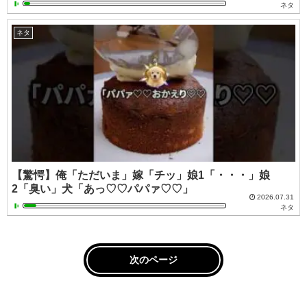
ネタ
ネタ
【驚愕】俺「ただいま」嫁「チッ」娘1「・・・」娘
2「臭い」犬「あっ♡♡パパァ♡♡」
2026.07.31
ネタ
次のページ