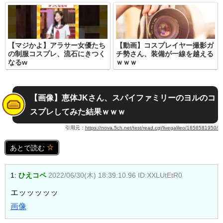
【マジかよ】アラサー女優たち
【動画】コスプレイヤー撮影ガ
の制服コスプレ、流石にきつく
チ勢さん、装備が一線を越える
なるw
ｗｗｗ
【画像】恵体JKさん、スパイファミリーのヨルのコ
スプレしてみた結果ｗｗｗ
引用元：
https://nova.5ch.net/test/read.cgi/livegalileo/1656581950/
あとで読む
1:
ひえコペ
2022/06/30(木) 18:39:10.96 ID:XXLUtEtR0
エッッッッッ
画像