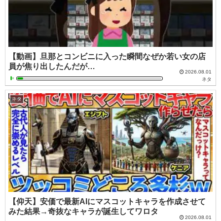
【動画】旦那とコンビニに入った瞬間なぜか若い女の店
員が焦り出したんだが…
2026.08.01
ネタ
ネタ
【仰天】安価で最新AIにマスコットキャラを作成させて
みた結果→奇抜なキャラが誕生してワロタ
2026.08.01