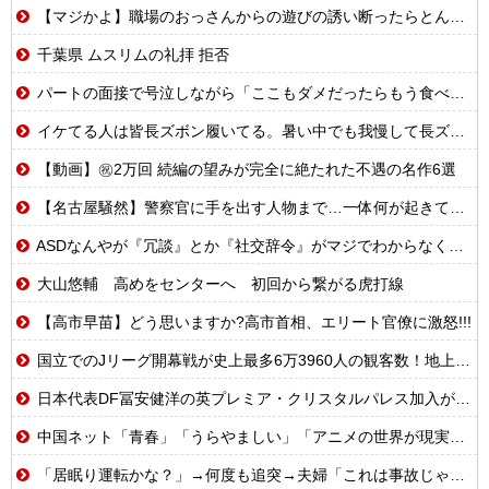
【マジかよ】職場のおっさんからの遊びの誘い断ったらとんでもないこと言われたんだが
千葉県 ムスリムの礼拝 拒否
パートの面接で号泣しながら「ここもダメだったらもう食べていけないんです」って熱弁してた人がいた
イケてる人は皆長ズボン履いてる。暑い中でも我慢して長ズボン履いてる。半ズボンはモテ無い。厳しいって
【動画】㊗️2万回 続編の望みが完全に絶たれた不遇の名作6選
【名古屋騒然】警察官に手を出す人物まで…一体何が起きているのか #外国人 #共生社会 #japan
ASDなんやが『冗談』とか『社交辞令』がマジでわからなくて怖い
大山悠輔 高めをセンターへ 初回から繋がる虎打線
【高市早苗】どう思いますか?高市首相、エリート官僚に激怒!!!
国立でのJリーグ開幕戦が史上最多6万3960人の観客数！地上波中継＆劇的な試合展開でSNSでも話題に
日本代表DF冨安健洋の英プレミア・クリスタルパレス加入が正式決定 鎌田大地とチームメイトに
中国ネット「青春」「うらやましい」「アニメの世界が現実に」
「居眠り運転かな？」→何度も追突→夫婦「これは事故じゃない」と気付く…