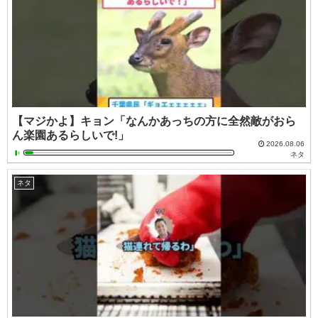
【マジかよ】キョン「なんかあっちの方に全然敵がおら
ん楽園あるらしいで!」
2026.08.06
ネタ
ネタ