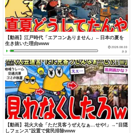
【動画】江戸時代「エアコンありません」←日本の夏を
生き抜いた理由www
2026.08.03
ネタ
ネタ
【動画】花火大会「ただ見客うぜえなぁ…せや!」→"目隠
しフェンス"設置で貧民排除www