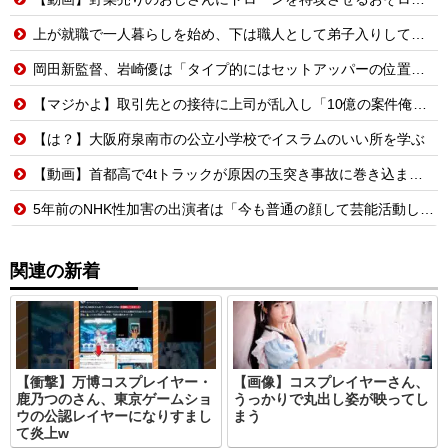
上が就職で一人暮らしを始め、下は職人として弟子入りして独り立ち。子供がいなくなった後、広い家に二人きりで全く会話なし。私（このまま夫婦を続けていく意味があるんだろうか？）
岡田新監督、岩崎優は「タイプ的にはセットアッパーの位置が一番合うてる」←おーん
【マジかよ】取引先との接待に上司が乱入し「10億の案件俺がもらったw残念だったな負け犬w」→取引先社長「誰だね君は…」既に契約成立していて…
【は？】大阪府泉南市の公立小学校でイスラムのいい所を学ぶ
【動画】首都高で4tトラックが原因の玉突き事故に巻き込まれた軽バンの車載。
5年前のNHK性加害の出演者は「今も普通の顔して芸能活動してる」ネット「受信料を取るくらいなら詳細を伝えよ」
関連の新着
【衝撃】万博コスプレイヤー・
【画像】コスプレイヤーさん、
鹿乃つのさん、東京ゲームショ
うっかりで丸出し姿が映ってし
ウの公認レイヤーになりすまし
まう
て炎上w