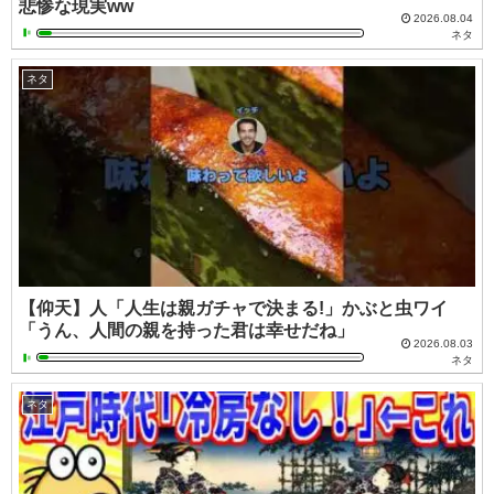
悲惨な現実ww
2026.08.04
ネタ
ネタ
【仰天】人「人生は親ガチャで決まる!」かぶと虫ワイ
「うん、人間の親を持った君は幸せだね」
2026.08.03
ネタ
ネタ