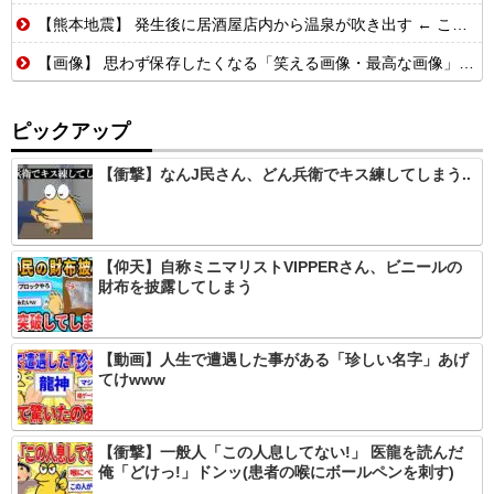
【熊本地震】 発生後に居酒屋店内から温泉が吹き出す ← これ前触れじゃね？
【画像】 思わず保存したくなる「笑える画像・最高な画像」貼っていけｗｗｗｗｗ
ピックアップ
【衝撃】なんJ民さん、どん兵衛でキス練してしまう..
【仰天】自称ミニマリストVIPPERさん、ビニールの
財布を披露してしまう
【動画】人生で遭遇した事がある「珍しい名字」あげ
てけwww
【衝撃】一般人「この人息してない!」 医龍を読んだ
俺「どけっ!」ドンッ(患者の喉にボールペンを刺す)