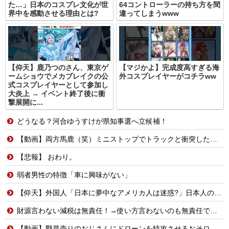
た…」日本のコスプレ文化が世
64コントローラーの持ち方を間
界中を感動させる理由とは?
違ってしまうwww
【仰天】鹿乃つのさん、東京ゲ
【マジかよ】完成度高すぎる海
ームショウでメカブレイクの公
外コスプレイヤーがコチラww
式コスプレイヤーとして参加し
大炎上 → イベント終了後に衝
撃展開に...
どうなる？河合ゆうすけが県知事選へ立候補！
【動画】両方馬鹿（笑）ミニストップでトラックと衝突したドラレコが（ノ∇`）
【悲報】 おわり。
弱者男性の特徴「車に興味がない」
【仰天】外国人「日本に夢中なアメリカ人は迷惑?」日本人の回答が的確すぎた
財源言わない減税は無責任！→使い方言わないのも無責任では？
【動画】野菜売りのおじさんにドローンを特攻させるおそロシア。