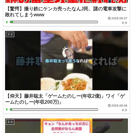
【驚愕】撮り鉄にケンカ売ったなんJ民、謎の電車攻撃に
敗れてしまうwww
2026.08.07
ネタ
ネタ
【仰天】藤井聡太「ゲームたのしー(年収2億)」ワイ「ゲ
ームたのしー(年収200万)」
2026.08.06
ネタ
ネタ